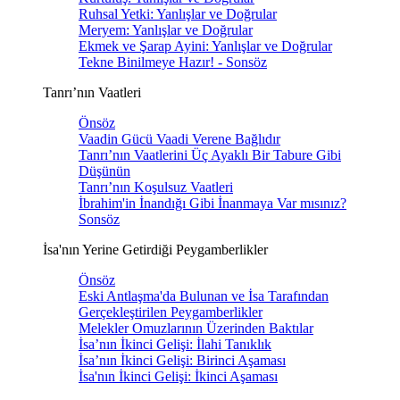
Ruhsal Yetki: Yanlışlar ve Doğrular
Meryem: Yanlışlar ve Doğrular
Ekmek ve Şarap Ayini: Yanlışlar ve Doğrular
Tekne Binilmeye Hazır! - Sonsöz
Tanrı’nın Vaatleri
Önsöz
Vaadin Gücü Vaadi Verene Bağlıdır
Tanrı’nın Vaatlerini Üç Ayaklı Bir Tabure Gibi
Düşünün
Tanrı’nın Koşulsuz Vaatleri
İbrahim'in İnandığı Gibi İnanmaya Var mısınız?
Sonsöz
İsa'nın Yerine Getirdiği Peygamberlikler
Önsöz
Eski Antlaşma'da Bulunan ve İsa Tarafından
Gerçekleştirilen Peygamberlikler
Melekler Omuzlarının Üzerinden Baktılar
İsa’nın İkinci Gelişi: İlahi Tanıklık
İsa’nın İkinci Gelişi: Birinci Aşaması
İsa'nın İkinci Gelişi: İkinci Aşaması