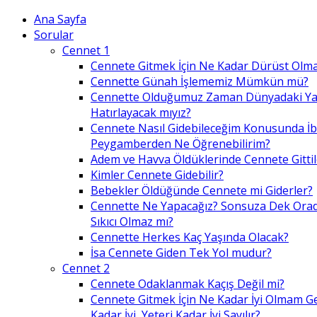
Ana Sayfa
Sorular
Cennet 1
Cennete Gitmek İçin Ne Kadar Dürüst Olma
Cennette Günah İşlememiz Mümkün mü?
Cennette Olduğumuz Zaman Dünyadaki Ya
Hatırlayacak mıyız?
Cennete Nasıl Gidebileceğim Konusunda İ
Peygamberden Ne Öğrenebilirim?
Adem ve Havva Öldüklerinde Cennete Gittil
Kimler Cennete Gidebilir?
Bebekler Öldüğünde Cennete mi Giderler?
Cennette Ne Yapacağız? Sonsuza Dek Ora
Sıkıcı Olmaz mı?
Cennette Herkes Kaç Yaşında Olacak?
İsa Cennete Giden Tek Yol mudur?
Cennet 2
Cennete Odaklanmak Kaçış Değil mi?
Cennete Gitmek İçin Ne Kadar İyi Olmam G
Kadar İyi, Yeteri Kadar İyi Sayılır?