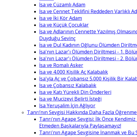
İsa ve Cüzamlı Adam
İsa ve Cennet Teklifini Reddeden Varlıklı 
İsa ve İki Kör Adam
İsa ve Küçük Çocuklar
İsa ve Adlarının Cennette Yazılmış Olması
Duyduğu Sevinç
İsa ve Dul Kadının Oğlunu Ölümden Diriltm
İsa'nın Lazar'ı Ölümden Diriltmesi - 1. Böl
İsa'nın Lazar'ı Ölümden Diriltmesi - 2. Böl
İsa ve Romalı Asker
İsa ve 4.000 Kişilik Aç Kalabalık
İsa'yla Aç ve Çobansız 5.000 Kişilik Bir Kala
İsa ve Çobansız Kalabalık
İsa ve Katı Yürekli Din Önderleri
İsa ve Mucizevi Belirti İsteği
İsa Yeruşalim İçin Ağlıyor
Tanrı’nın Sevgisi Hakkında Daha Fazla Öğrenme
Tanrı'nın Agape Sevgisi: İlk Önce Kendimi
Etmeden Başkalarıyla Paylaşamayız!
Tanrı'nın Agape Sevgisine İnanmak ve Bu 