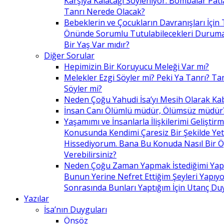
Karşıya Kalacağı Söyleniyor. Bombalar Patl
Tanrı Nerede Olacak?
Bebeklerin ve Çocukların Davranışları İçin 
Önünde Sorumlu Tutulabilecekleri Duruma 
Bir Yaş Var mıdır?
Diğer Sorular
Hepimizin Bir Koruyucu Meleği Var mı?
Melekler Ezgi Söyler mi? Peki Ya Tanrı? Tan
Söyler mi?
Neden Çoğu Yahudi İsa’yı Mesih Olarak Ka
İnsan Canı Ölümlü müdür, Ölümsüz müdür
Yaşamımı ve İnsanlarla İlişkilerimi Geliştir
Konusunda Kendimi Çaresiz Bir Şekilde Yet
Hissediyorum. Bana Bu Konuda Nasıl Bir 
Verebilirsiniz?
Neden Çoğu Zaman Yapmak İstediğimi Ya
Bunun Yerine Nefret Ettiğim Şeyleri Yapıy
Sonrasında Bunları Yaptığım İçin Utanç D
Yazılar
İsa’nın Duyguları
Önsöz