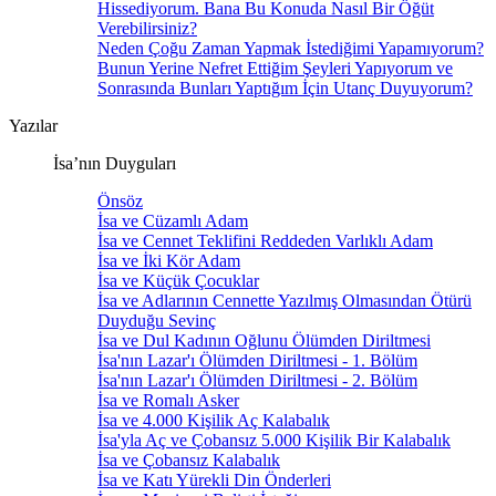
Hissediyorum. Bana Bu Konuda Nasıl Bir Öğüt
Verebilirsiniz?
Neden Çoğu Zaman Yapmak İstediğimi Yapamıyorum?
Bunun Yerine Nefret Ettiğim Şeyleri Yapıyorum ve
Sonrasında Bunları Yaptığım İçin Utanç Duyuyorum?
Yazılar
İsa’nın Duyguları
Önsöz
İsa ve Cüzamlı Adam
İsa ve Cennet Teklifini Reddeden Varlıklı Adam
İsa ve İki Kör Adam
İsa ve Küçük Çocuklar
İsa ve Adlarının Cennette Yazılmış Olmasından Ötürü
Duyduğu Sevinç
İsa ve Dul Kadının Oğlunu Ölümden Diriltmesi
İsa'nın Lazar'ı Ölümden Diriltmesi - 1. Bölüm
İsa'nın Lazar'ı Ölümden Diriltmesi - 2. Bölüm
İsa ve Romalı Asker
İsa ve 4.000 Kişilik Aç Kalabalık
İsa'yla Aç ve Çobansız 5.000 Kişilik Bir Kalabalık
İsa ve Çobansız Kalabalık
İsa ve Katı Yürekli Din Önderleri