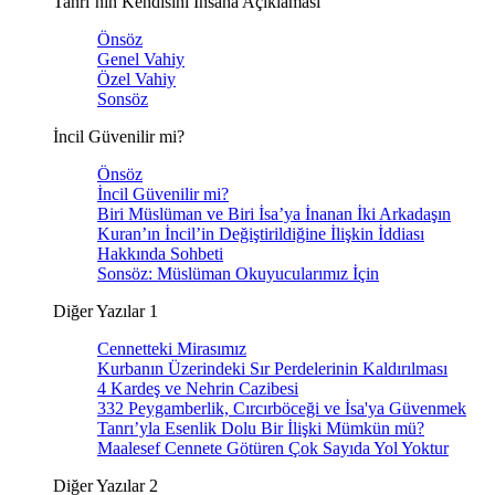
Tanrı’nın Kendisini İnsana Açıklaması
Önsöz
Genel Vahiy
Özel Vahiy
Sonsöz
İncil Güvenilir mi?
Önsöz
İncil Güvenilir mi?
Biri Müslüman ve Biri İsa’ya İnanan İki Arkadaşın
Kuran’ın İncil’in Değiştirildiğine İlişkin İddiası
Hakkında Sohbeti
Sonsöz: Müslüman Okuyucularımız İçin
Diğer Yazılar 1
Cennetteki Mirasımız
Kurbanın Üzerindeki Sır Perdelerinin Kaldırılması
4 Kardeş ve Nehrin Cazibesi
332 Peygamberlik, Cırcırböceği ve İsa'ya Güvenmek
Tanrı’yla Esenlik Dolu Bir İlişki Mümkün mü?
Maalesef Cennete Götüren Çok Sayıda Yol Yoktur
Diğer Yazılar 2