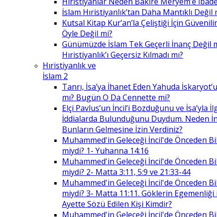
Hıristiyanlar Neden Bakire Meryem’e İbade
İslam Hıristiyanlık’tan Daha Mantıklı Değil 
Kutsal Kitap Kur’an’la Çeliştiği İçin Güvenilir
Öyle Değil mi?
Günümüzde İslam Tek Geçerli İnanç Değil 
Hıristiyanlık’ı Geçersiz Kılmadı mı?
Hıristiyanlık ve
İslam 2
Tanrı, İsa’ya İhanet Eden Yahuda İskaryot’u
mı? Bugün O Da Cennette mi?
Elçi Pavlus’un İncil’i Bozduğunu ve İsa’yla İlg
İddialarda Bulunduğunu Duydum. Neden İnc
Bunların Gelmesine İzin Verdiniz?
Muhammed'in Geleceği İncil'de Önceden Bil
miydi? 1- Yuhanna 14:16
Muhammed'in Geleceği İncil'de Önceden Bil
miydi? 2- Matta 3:11, 5:9 ve 21:33-44
Muhammed'in Geleceği İncil'de Önceden Bil
miydi? 3- Matta 11:11. Göklerin Egemenliği il
Ayette Sözü Edilen Kişi Kimdir?
Muhammed'in Geleceği İncil'de Önceden Bil