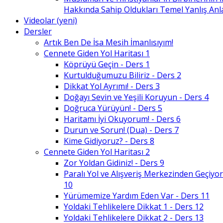
Hakkında Sahip Oldukları Temel Yanlış An
Videolar (yeni)
Dersler
Artık Ben De İsa Mesih İmanlısıyım!
Cennete Giden Yol Haritası 1
Köprüyü Geçin - Ders 1
Kurtulduğumuzu Biliriz - Ders 2
Dikkat Yol Ayrımı! - Ders 3
Doğayı Sevin ve Yeşili Koruyun - Ders 4
Doğruca Yürüyün! - Ders 5
Haritamı İyi Okuyorum! - Ders 6
Durun ve Sorun! (Dua) - Ders 7
Kime Gidiyoruz? - Ders 8
Cennete Giden Yol Haritası 2
Zor Yoldan Gidiniz! - Ders 9
Paralı Yol ve Alışveriş Merkezinden Geçiyor
10
Yürümemize Yardım Eden Var - Ders 11
Yoldaki Tehlikelere Dikkat 1 - Ders 12
Yoldaki Tehlikelere Dikkat 2 - Ders 13