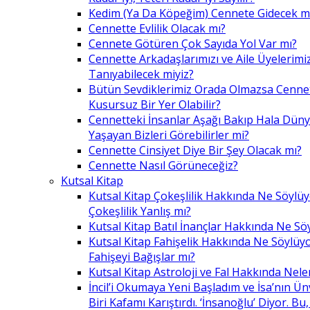
Kedim (Ya Da Köpeğim) Cennete Gidecek m
Cennette Evlilik Olacak mı?
Cennete Götüren Çok Sayıda Yol Var mı?
Cennette Arkadaşlarımızı ve Aile Üyelerimiz
Tanıyabilecek miyiz?
Bütün Sevdiklerimiz Orada Olmazsa Cennet
Kusursuz Bir Yer Olabilir?
Cennetteki İnsanlar Aşağı Bakıp Hala Dün
Yaşayan Bizleri Görebilirler mi?
Cennette Cinsiyet Diye Bir Şey Olacak mı?
Cennette Nasıl Görüneceğiz?
Kutsal Kitap
Kutsal Kitap Çokeşlilik Hakkında Ne Söylü
Çokeşlilik Yanlış mı?
Kutsal Kitap Batıl İnançlar Hakkında Ne Sö
Kutsal Kitap Fahişelik Hakkında Ne Söylüyo
Fahişeyi Bağışlar mı?
Kutsal Kitap Astroloji ve Fal Hakkında Nele
İncil’i Okumaya Yeni Başladım ve İsa’nın Ü
Biri Kafamı Karıştırdı. ‘İnsanoğlu’ Diyor. 