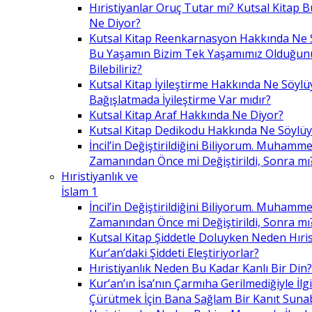
Hıristiyanlar Oruç Tutar mı? Kutsal Kitap
Ne Diyor?
Kutsal Kitap Reenkarnasyon Hakkında Ne 
Bu Yaşamın Bizim Tek Yaşamımız Olduğunu
Bilebiliriz?
Kutsal Kitap İyileştirme Hakkında Ne Söylü
Bağışlatmada İyileştirme Var mıdır?
Kutsal Kitap Araf Hakkında Ne Diyor?
Kutsal Kitap Dedikodu Hakkında Ne Söylüy
İncil’in Değiştirildiğini Biliyorum. Muhamme
Zamanından Önce mi Değiştirildi, Sonra mı
Hıristiyanlık ve
İslam 1
İncil’in Değiştirildiğini Biliyorum. Muhamme
Zamanından Önce mi Değiştirildi, Sonra mı
Kutsal Kitap Şiddetle Doluyken Neden Hıris
Kur’an’daki Şiddeti Eleştiriyorlar?
Hıristiyanlık Neden Bu Kadar Kanlı Bir Din?
Kur’an’ın İsa’nın Çarmıha Gerilmediğiyle İlgil
Çürütmek İçin Bana Sağlam Bir Kanıt Sunabi