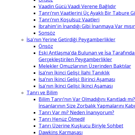
Vaadin Gücü Vaadi Verene Bağlıdır
Tanrı’nın Vaatlerini Üç Ayaklı Bir Tabure 
Tanrı’nın Koşulsuz Vaatleri
İbrahim'in İnandığı Gibi İnanmaya Var mısın
Sonsöz
İsa'nın Yerine Getirdiği Peygamberlikler
Önsöz
Eski Antlaşma'da Bulunan ve İsa Tarafınd
Gerçekleştirilen Peygamberlikler
Melekler Omuzlarının Üzerinden Baktılar
İsa’nın İkinci Gelişi: İlahi Tanıklık
İsa’nın İkinci Gelişi: Birinci Aşaması
İsa'nın İkinci Gelişi: İkinci Aşaması
Tanrı ve Bilim
Bilim Tanrı’nın Var Olmadığını Kanıtladı mı?
İnsanlarının Size Zorbalık Yapmalarını Kab
Tanrı Var mı? Neden İnanıyorum?
Tanrı Henüz Ölmedi!
Tanrı Üzerine Kuşkucu Biriyle Sohbet
Dawkins Karmaşası