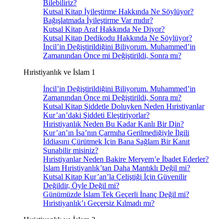
Bilebiliriz?
Kutsal Kitap İyileştirme Hakkında Ne Söylüyor?
Bağışlatmada İyileştirme Var mıdır?
Kutsal Kitap Araf Hakkında Ne Diyor?
Kutsal Kitap Dedikodu Hakkında Ne Söylüyor?
İncil’in Değiştirildiğini Biliyorum. Muhammed’in
Zamanından Önce mi Değiştirildi, Sonra mı?
Hıristiyanlık ve İslam 1
İncil’in Değiştirildiğini Biliyorum. Muhammed’in
Zamanından Önce mi Değiştirildi, Sonra mı?
Kutsal Kitap Şiddetle Doluyken Neden Hıristiyanlar
Kur’an’daki Şiddeti Eleştiriyorlar?
Hıristiyanlık Neden Bu Kadar Kanlı Bir Din?
Kur’an’ın İsa’nın Çarmıha Gerilmediğiyle İlgili
İddiasını Çürütmek İçin Bana Sağlam Bir Kanıt
Sunabilir misiniz?
Hıristiyanlar Neden Bakire Meryem’e İbadet Ederler?
İslam Hıristiyanlık’tan Daha Mantıklı Değil mi?
Kutsal Kitap Kur’an’la Çeliştiği İçin Güvenilir
Değildir, Öyle Değil mi?
Günümüzde İslam Tek Geçerli İnanç Değil mi?
Hıristiyanlık’ı Geçersiz Kılmadı mı?