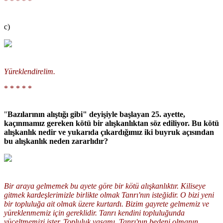
* * * * *
c)
Yüreklendirelim.
* * * * *
"
Bazılarının alıştığı gibi" deyişiyle başlayan 25. ayette,
kaçınmamız gereken kötü bir alışkanlıktan söz ediliyor. Bu kötü
alışkanlık nedir ve yukarıda çıkardığımız iki buyruk açısından
bu alışkanlık neden zararlıdır?
Bir araya gelmemek bu ayete göre bir kötü alışkanlıktır. Kiliseye
gitmek kardeşlerimizle birlikte olmak Tanrı'nın isteğidir. O bizi yeni
bir topluluğa ait olmak üzere kurtardı. Bizim gayrete gelmemiz ve
yüreklenmemiz için gereklidir. Tanrı kendini topluluğunda
yüceltmemizi ister. Topluluk yaşamı, Tanrı'nın bedeni olmanın