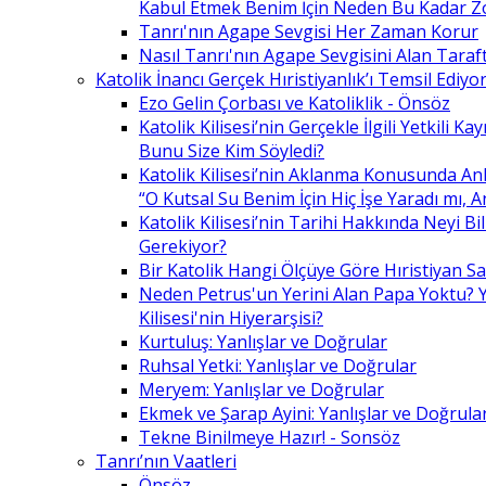
Kabul Etmek Benim İçin Neden Bu Kadar Z
Tanrı'nın Agape Sevgisi Her Zaman Korur
Nasıl Tanrı'nın Agape Sevgisini Alan Taraft
Katolik İnancı Gerçek Hıristiyanlık’ı Temsil Ediyo
Ezo Gelin Çorbası ve Katoliklik - Önsöz
Katolik Kilisesi’nin Gerçekle İlgili Yetkili K
Bunu Size Kim Söyledi?
Katolik Kilisesi’nin Aklanma Konusunda Anl
“O Kutsal Su Benim İçin Hiç İşe Yaradı mı, 
Katolik Kilisesi’nin Tarihi Hakkında Neyi B
Gerekiyor?
Bir Katolik Hangi Ölçüye Göre Hıristiyan Say
Neden Petrus'un Yerini Alan Papa Yoktu? Y
Kilisesi'nin Hiyerarşisi?
Kurtuluş: Yanlışlar ve Doğrular
Ruhsal Yetki: Yanlışlar ve Doğrular
Meryem: Yanlışlar ve Doğrular
Ekmek ve Şarap Ayini: Yanlışlar ve Doğrula
Tekne Binilmeye Hazır! - Sonsöz
Tanrı’nın Vaatleri
Önsöz