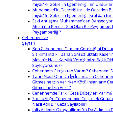
miydi? 4- Göklerin Egemenliği'nin Unsurlar
Muhammed'in Geleceği İncil'de Önceden Bil
miydi? 5- Göklerin Egemenliği: Kral'dan Bir
Eski Antlaşma Muhammed'den Bahsediyor
Musa'nın Kendisi Gibi Olan Bir Peygamberle 
Peygamberliği?
Cehennem ve
Şeytan
Ben Cehenneme Gitmem Gerektiğini Düş
Siz Kimsiniz ki, Bana Sonsuzluktaki Kaderim
Mesih’e Nasıl Karşılık Verdiğimize Bağlı O
Söylüyorsunuz?
Cehennem Gerçekten Var mı? Cehennem 
Tanrı Nasıl Olur Da İyi İnsanların Cehenn
Gitmesine İzin Verirken Kötü İnsanların C
Gitmesine İzin Verir?
Cehennemde Farklı Ceza Düzeyleri Var mı?
Sonsuzluğu Cehennemde Geçirmek Günahla
Nasıl Adil Bir Ceza Sayılabilir?
İblis Aklımızı Okuyabilir mi Ya Da Aklımıza