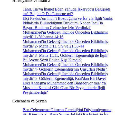
Hıristiyanlık ve İslam 2
Tanrı, İsa’ya İhanet Eden Yahuda İskaryot’u Bağışladı
mı? Bugün O Da Cennette mi?
Elçi Pavlus’un İncil’i Bozduğunu ve İsa’yla İlgili Yanlış
İddialarda Bulunduğunu Duydum. Neden İncil’in
Başına Bunların Gelmesine İzin Verdiniz?
Muhammed'in Geleceği İncil'de Önceden Bildirilmiş
miydi? 1- Yuhanna 14:16
Muhammed'in Geleceği İncil'de Önceden Bildirilmiş
miydi? 2- Matta 3:11, 5:9 ve 21:33-44
Muhammed'in Geleceği İncil'de Önceden Bildirilmiş
miydi? 3- Matta 11:11. Göklerin Egemenliği ile İlgili
Bu Ayette Sözü Edilen Kişi Kimdir?
Muhammed'in Geleceği İncil'de Önceden Bildirilmiş
miydi? 4- Göklerin Egemenliği'nin Unsurları Nedir?
Muhammed'in Geleceği İncil'de Önceden Bildirilmiş
miydi? 5- Göklerin Egemenliği: Kral'dan Bir Davet
Eski Antlaşma Muhammed'den Bahsediyor mu? Ya
Musa'nın Kendisi Gibi Olan Bir Peygamberle İlgili
Peygamberliği?
Cehennem ve Şeytan
Ben Cehenneme Gitmem Gerektiğini Düşünmüyorum.
Siz Kimsiniz ki, Bana Sonsuzluktaki Kaderimizin İsa