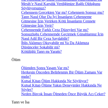
Mesih’e Nasıl Karşılık Verdiğimize Bağlı Olduğunu
Söylüyorsunuz?
Cehennem Gerçekten Var mı? Cehennem Sonsuz mu?
Tanrı Nasıl Olur Da İyi İnsanların Cehenneme
Gitmesine İzin Verirken Kötü İnsanların Cennete
Gitmesine İzin Verir?
Cehennemde Farklı Ceza Düzeyleri Var mı?
Sonsuzluğu Cehennemde Geçirmek Günahlarınız İçin
Nasıl Adil Bir Ceza Sayılabilir?
İblis Aklımızı Okuyabilir mi Ya Da Aklımıza
Düşünceler Sokabilir mi?
Kötülüğü Tanrı mı Yarattı?
Ölüm
Ölümden Sonra Yaşam Var mı?
Herkesin Önceden Belirlenmiş Bir Ölüm Zamanı Var
mıdır?
Kutsal Kitap Ölüm Hakkında Ne Söylüyor?
Kutsal Kitap Ölüme Yakın Deneyimler Hakkında Ne
Söyler?
Neden Birçok İnsan Ölmeden Önce Büyük Acı Çeker?
Tanrı ve İsa