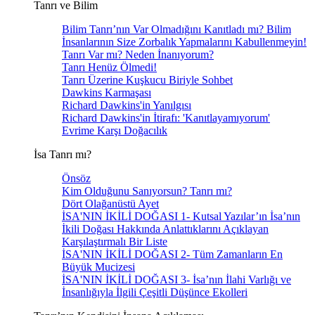
Tanrı ve Bilim
Bilim Tanrı’nın Var Olmadığını Kanıtladı mı? Bilim
İnsanlarının Size Zorbalık Yapmalarını Kabullenmeyin!
Tanrı Var mı? Neden İnanıyorum?
Tanrı Henüz Ölmedi!
Tanrı Üzerine Kuşkucu Biriyle Sohbet
Dawkins Karmaşası
Richard Dawkins'in Yanılgısı
Richard Dawkins'in İtirafı: 'Kanıtlayamıyorum'
Evrime Karşı Doğacılık
İsa Tanrı mı?
Önsöz
Kim Olduğunu Sanıyorsun? Tanrı mı?
Dört Olağanüstü Ayet
İSA'NIN İKİLİ DOĞASI 1- Kutsal Yazılar’ın İsa’nın
İkili Doğası Hakkında Anlattıklarını Açıklayan
Karşılaştırmalı Bir Liste
İSA'NIN İKİLİ DOĞASI 2- Tüm Zamanların En
Büyük Mucizesi
İSA'NIN İKİLİ DOĞASI 3- İsa’nın İlahi Varlığı ve
İnsanlığıyla İlgili Çeşitli Düşünce Ekolleri