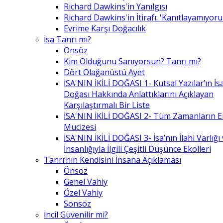
Richard Dawkins'in Yanılgısı
Richard Dawkins'in İtirafı: 'Kanıtlayamıyor
Evrime Karşı Doğacılık
İsa Tanrı mı?
Önsöz
Kim Olduğunu Sanıyorsun? Tanrı mı?
Dört Olağanüstü Ayet
İSA'NIN İKİLİ DOĞASI 1- Kutsal Yazılar’ın İsa’
Doğası Hakkında Anlattıklarını Açıklayan
Karşılaştırmalı Bir Liste
İSA'NIN İKİLİ DOĞASI 2- Tüm Zamanların 
Mucizesi
İSA'NIN İKİLİ DOĞASI 3- İsa’nın İlahi Varlığı
İnsanlığıyla İlgili Çeşitli Düşünce Ekolleri
Tanrı’nın Kendisini İnsana Açıklaması
Önsöz
Genel Vahiy
Özel Vahiy
Sonsöz
İncil Güvenilir mi?