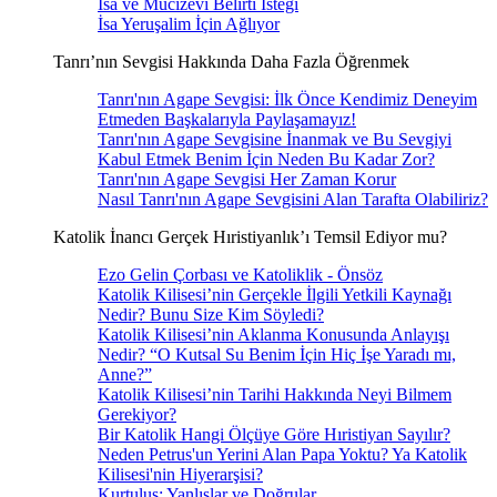
İsa ve Mucizevi Belirti İsteği
İsa Yeruşalim İçin Ağlıyor
Tanrı’nın Sevgisi Hakkında Daha Fazla Öğrenmek
Tanrı'nın Agape Sevgisi: İlk Önce Kendimiz Deneyim
Etmeden Başkalarıyla Paylaşamayız!
Tanrı'nın Agape Sevgisine İnanmak ve Bu Sevgiyi
Kabul Etmek Benim İçin Neden Bu Kadar Zor?
Tanrı'nın Agape Sevgisi Her Zaman Korur
Nasıl Tanrı'nın Agape Sevgisini Alan Tarafta Olabiliriz?
Katolik İnancı Gerçek Hıristiyanlık’ı Temsil Ediyor mu?
Ezo Gelin Çorbası ve Katoliklik - Önsöz
Katolik Kilisesi’nin Gerçekle İlgili Yetkili Kaynağı
Nedir? Bunu Size Kim Söyledi?
Katolik Kilisesi’nin Aklanma Konusunda Anlayışı
Nedir? “O Kutsal Su Benim İçin Hiç İşe Yaradı mı,
Anne?”
Katolik Kilisesi’nin Tarihi Hakkında Neyi Bilmem
Gerekiyor?
Bir Katolik Hangi Ölçüye Göre Hıristiyan Sayılır?
Neden Petrus'un Yerini Alan Papa Yoktu? Ya Katolik
Kilisesi'nin Hiyerarşisi?
Kurtuluş: Yanlışlar ve Doğrular