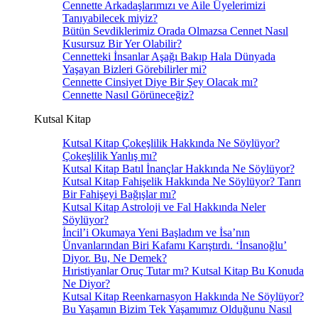
Cennette Arkadaşlarımızı ve Aile Üyelerimizi
Tanıyabilecek miyiz?
Bütün Sevdiklerimiz Orada Olmazsa Cennet Nasıl
Kusursuz Bir Yer Olabilir?
Cennetteki İnsanlar Aşağı Bakıp Hala Dünyada
Yaşayan Bizleri Görebilirler mi?
Cennette Cinsiyet Diye Bir Şey Olacak mı?
Cennette Nasıl Görüneceğiz?
Kutsal Kitap
Kutsal Kitap Çokeşlilik Hakkında Ne Söylüyor?
Çokeşlilik Yanlış mı?
Kutsal Kitap Batıl İnançlar Hakkında Ne Söylüyor?
Kutsal Kitap Fahişelik Hakkında Ne Söylüyor? Tanrı
Bir Fahişeyi Bağışlar mı?
Kutsal Kitap Astroloji ve Fal Hakkında Neler
Söylüyor?
İncil’i Okumaya Yeni Başladım ve İsa’nın
Ünvanlarından Biri Kafamı Karıştırdı. ‘İnsanoğlu’
Diyor. Bu, Ne Demek?
Hıristiyanlar Oruç Tutar mı? Kutsal Kitap Bu Konuda
Ne Diyor?
Kutsal Kitap Reenkarnasyon Hakkında Ne Söylüyor?
Bu Yaşamın Bizim Tek Yaşamımız Olduğunu Nasıl