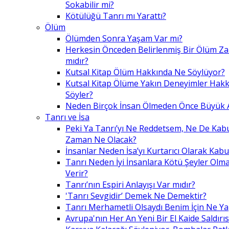
Sokabilir mi?
Kötülüğü Tanrı mı Yarattı?
Ölüm
Ölümden Sonra Yaşam Var mı?
Herkesin Önceden Belirlenmiş Bir Ölüm Z
mıdır?
Kutsal Kitap Ölüm Hakkında Ne Söylüyor?
Kutsal Kitap Ölüme Yakın Deneyimler Hak
Söyler?
Neden Birçok İnsan Ölmeden Önce Büyük A
Tanrı ve İsa
Peki Ya Tanrı’yı Ne Reddetsem, Ne De Kab
Zaman Ne Olacak?
İnsanlar Neden İsa’yı Kurtarıcı Olarak Kabu
Tanrı Neden İyi İnsanlara Kötü Şeyler Olma
Verir?
Tanrı’nın Espiri Anlayışı Var mıdır?
'Tanrı Sevgidir’ Demek Ne Demektir?
Tanrı Merhametli Olsaydı Benim İçin Ne Ya
Avrupa'nın Her An Yeni Bir El Kaide Saldırıs