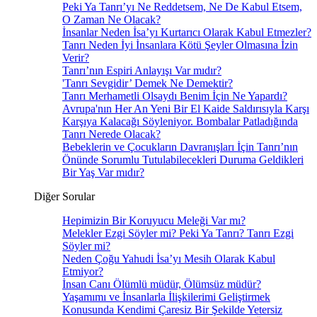
Peki Ya Tanrı’yı Ne Reddetsem, Ne De Kabul Etsem,
O Zaman Ne Olacak?
İnsanlar Neden İsa’yı Kurtarıcı Olarak Kabul Etmezler?
Tanrı Neden İyi İnsanlara Kötü Şeyler Olmasına İzin
Verir?
Tanrı’nın Espiri Anlayışı Var mıdır?
'Tanrı Sevgidir’ Demek Ne Demektir?
Tanrı Merhametli Olsaydı Benim İçin Ne Yapardı?
Avrupa'nın Her An Yeni Bir El Kaide Saldırısıyla Karşı
Karşıya Kalacağı Söyleniyor. Bombalar Patladığında
Tanrı Nerede Olacak?
Bebeklerin ve Çocukların Davranışları İçin Tanrı’nın
Önünde Sorumlu Tutulabilecekleri Duruma Geldikleri
Bir Yaş Var mıdır?
Diğer Sorular
Hepimizin Bir Koruyucu Meleği Var mı?
Melekler Ezgi Söyler mi? Peki Ya Tanrı? Tanrı Ezgi
Söyler mi?
Neden Çoğu Yahudi İsa’yı Mesih Olarak Kabul
Etmiyor?
İnsan Canı Ölümlü müdür, Ölümsüz müdür?
Yaşamımı ve İnsanlarla İlişkilerimi Geliştirmek
Konusunda Kendimi Çaresiz Bir Şekilde Yetersiz