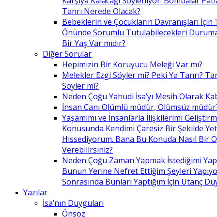
Karşıya Kalacağı Söyleniyor. Bombalar Patl
Tanrı Nerede Olacak?
Bebeklerin ve Çocukların Davranışları İçin 
Önünde Sorumlu Tutulabilecekleri Duruma 
Bir Yaş Var mıdır?
Diğer Sorular
Hepimizin Bir Koruyucu Meleği Var mı?
Melekler Ezgi Söyler mi? Peki Ya Tanrı? Tan
Söyler mi?
Neden Çoğu Yahudi İsa’yı Mesih Olarak Ka
İnsan Canı Ölümlü müdür, Ölümsüz müdür
Yaşamımı ve İnsanlarla İlişkilerimi Geliştir
Konusunda Kendimi Çaresiz Bir Şekilde Yet
Hissediyorum. Bana Bu Konuda Nasıl Bir 
Verebilirsiniz?
Neden Çoğu Zaman Yapmak İstediğimi Ya
Bunun Yerine Nefret Ettiğim Şeyleri Yapıy
Sonrasında Bunları Yaptığım İçin Utanç D
Yazılar
İsa’nın Duyguları
Önsöz