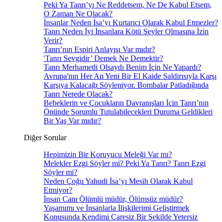
Peki Ya Tanrı’yı Ne Reddetsem, Ne De Kabul Etsem,
O Zaman Ne Olacak?
İnsanlar Neden İsa’yı Kurtarıcı Olarak Kabul Etmezler?
Tanrı Neden İyi İnsanlara Kötü Şeyler Olmasına İzin
Verir?
Tanrı’nın Espiri Anlayışı Var mıdır?
'Tanrı Sevgidir’ Demek Ne Demektir?
Tanrı Merhametli Olsaydı Benim İçin Ne Yapardı?
Avrupa'nın Her An Yeni Bir El Kaide Saldırısıyla Karşı
Karşıya Kalacağı Söyleniyor. Bombalar Patladığında
Tanrı Nerede Olacak?
Bebeklerin ve Çocukların Davranışları İçin Tanrı’nın
Önünde Sorumlu Tutulabilecekleri Duruma Geldikleri
Bir Yaş Var mıdır?
Diğer Sorular
Hepimizin Bir Koruyucu Meleği Var mı?
Melekler Ezgi Söyler mi? Peki Ya Tanrı? Tanrı Ezgi
Söyler mi?
Neden Çoğu Yahudi İsa’yı Mesih Olarak Kabul
Etmiyor?
İnsan Canı Ölümlü müdür, Ölümsüz müdür?
Yaşamımı ve İnsanlarla İlişkilerimi Geliştirmek
Konusunda Kendimi Çaresiz Bir Şekilde Yetersiz