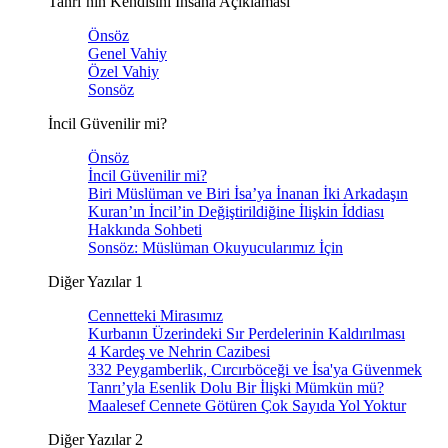
Tanrı’nın Kendisini İnsana Açıklaması
Önsöz
Genel Vahiy
Özel Vahiy
Sonsöz
İncil Güvenilir mi?
Önsöz
İncil Güvenilir mi?
Biri Müslüman ve Biri İsa’ya İnanan İki Arkadaşın
Kuran’ın İncil’in Değiştirildiğine İlişkin İddiası
Hakkında Sohbeti
Sonsöz: Müslüman Okuyucularımız İçin
Diğer Yazılar 1
Cennetteki Mirasımız
Kurbanın Üzerindeki Sır Perdelerinin Kaldırılması
4 Kardeş ve Nehrin Cazibesi
332 Peygamberlik, Cırcırböceği ve İsa'ya Güvenmek
Tanrı’yla Esenlik Dolu Bir İlişki Mümkün mü?
Maalesef Cennete Götüren Çok Sayıda Yol Yoktur
Diğer Yazılar 2