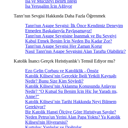
İsa ve Mucizevi Belirti İsteği
İsa Yeruşalim İçin Ağlıyor
Tanrı’nın Sevgisi Hakkında Daha Fazla Öğrenmek
Tanrı'nın Agape Sevgisi: İlk Önce Kendimiz Deneyim
Etmeden Başkalarıyla Paylaşamayız!
Tanrı'nın Agape Sevgisine İnanmak ve Bu Sevgiyi
Kabul Etmek Benim İçin Neden Bu Kadar Zor?
Tanrı'nın Agape Sevgisi Her Zaman Korur
Nasıl Tanrı'nın Agape Sevgisini Alan Tarafta Olabiliriz?
Katolik İnancı Gerçek Hıristiyanlık’ı Temsil Ediyor mu?
Ezo Gelin Çorbası ve Katoliklik - Önsöz
Katolik Kilisesi’nin Gerçekle İlgili Yetkili Kaynağı
Nedir? Bunu Size Kim Söyledi?
Katolik Kilisesi’nin Aklanma Konusunda Anlayışı
Nedir? “O Kutsal Su Benim İçin Hiç İşe Yaradı mı,
Anne?”
Katolik Kilisesi’nin Tarihi Hakkında Neyi Bilmem
Gerekiyor?
Bir Katolik Hangi Ölçüye Göre Hıristiyan Sayılır?
Neden Petrus'un Yerini Alan Papa Yoktu? Ya Katolik
Kilisesi'nin Hiyerarşisi?
Kurtuluş: Yanlışlar ve Doğrular