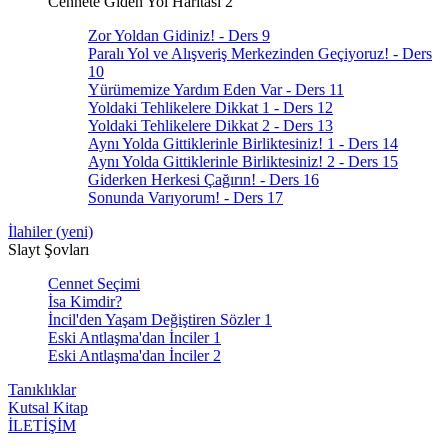
Cennete Giden Yol Haritası 2
Zor Yoldan Gidiniz! - Ders 9
Paralı Yol ve Alışveriş Merkezinden Geçiyoruz! - Ders
10
Yürümemize Yardım Eden Var - Ders 11
Yoldaki Tehlikelere Dikkat 1 - Ders 12
Yoldaki Tehlikelere Dikkat 2 - Ders 13
Aynı Yolda Gittiklerinle Birliktesiniz! 1 - Ders 14
Aynı Yolda Gittiklerinle Birliktesiniz! 2 - Ders 15
Giderken Herkesi Çağırın! - Ders 16
Sonunda Varıyorum! - Ders 17
İlahiler (yeni)
Slayt Şovları
Cennet Seçimi
İsa Kimdir?
İncil'den Yaşam Değiştiren Sözler 1
Eski Antlaşma'dan İnciler 1
Eski Antlaşma'dan İnciler 2
Tanıklıklar
Kutsal Kitap
İLETİŞİM