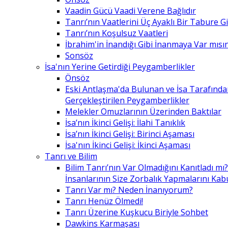
Vaadin Gücü Vaadi Verene Bağlıdır
Tanrı’nın Vaatlerini Üç Ayaklı Bir Tabure 
Tanrı’nın Koşulsuz Vaatleri
İbrahim'in İnandığı Gibi İnanmaya Var mısın
Sonsöz
İsa'nın Yerine Getirdiği Peygamberlikler
Önsöz
Eski Antlaşma'da Bulunan ve İsa Tarafınd
Gerçekleştirilen Peygamberlikler
Melekler Omuzlarının Üzerinden Baktılar
İsa’nın İkinci Gelişi: İlahi Tanıklık
İsa’nın İkinci Gelişi: Birinci Aşaması
İsa'nın İkinci Gelişi: İkinci Aşaması
Tanrı ve Bilim
Bilim Tanrı’nın Var Olmadığını Kanıtladı mı?
İnsanlarının Size Zorbalık Yapmalarını Kab
Tanrı Var mı? Neden İnanıyorum?
Tanrı Henüz Ölmedi!
Tanrı Üzerine Kuşkucu Biriyle Sohbet
Dawkins Karmaşası