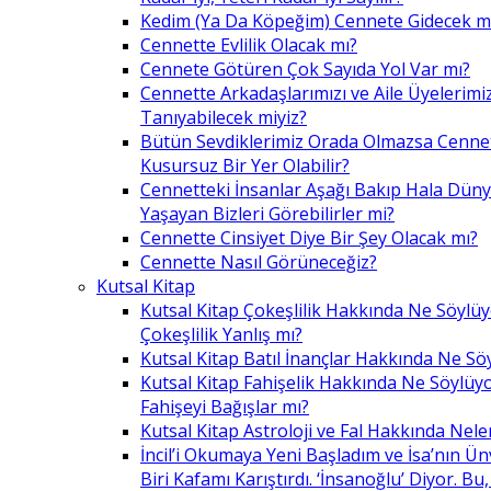
Kedim (Ya Da Köpeğim) Cennete Gidecek m
Cennette Evlilik Olacak mı?
Cennete Götüren Çok Sayıda Yol Var mı?
Cennette Arkadaşlarımızı ve Aile Üyelerimiz
Tanıyabilecek miyiz?
Bütün Sevdiklerimiz Orada Olmazsa Cennet
Kusursuz Bir Yer Olabilir?
Cennetteki İnsanlar Aşağı Bakıp Hala Dün
Yaşayan Bizleri Görebilirler mi?
Cennette Cinsiyet Diye Bir Şey Olacak mı?
Cennette Nasıl Görüneceğiz?
Kutsal Kitap
Kutsal Kitap Çokeşlilik Hakkında Ne Söylü
Çokeşlilik Yanlış mı?
Kutsal Kitap Batıl İnançlar Hakkında Ne Sö
Kutsal Kitap Fahişelik Hakkında Ne Söylüyo
Fahişeyi Bağışlar mı?
Kutsal Kitap Astroloji ve Fal Hakkında Nele
İncil’i Okumaya Yeni Başladım ve İsa’nın Ü
Biri Kafamı Karıştırdı. ‘İnsanoğlu’ Diyor. 