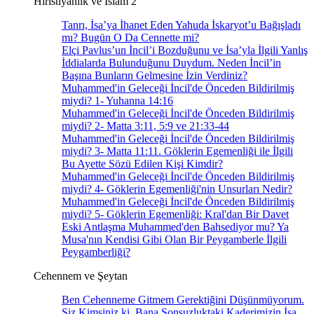
Hıristiyanlık ve İslam 2
Tanrı, İsa’ya İhanet Eden Yahuda İskaryot’u Bağışladı
mı? Bugün O Da Cennette mi?
Elçi Pavlus’un İncil’i Bozduğunu ve İsa’yla İlgili Yanlış
İddialarda Bulunduğunu Duydum. Neden İncil’in
Başına Bunların Gelmesine İzin Verdiniz?
Muhammed'in Geleceği İncil'de Önceden Bildirilmiş
miydi? 1- Yuhanna 14:16
Muhammed'in Geleceği İncil'de Önceden Bildirilmiş
miydi? 2- Matta 3:11, 5:9 ve 21:33-44
Muhammed'in Geleceği İncil'de Önceden Bildirilmiş
miydi? 3- Matta 11:11. Göklerin Egemenliği ile İlgili
Bu Ayette Sözü Edilen Kişi Kimdir?
Muhammed'in Geleceği İncil'de Önceden Bildirilmiş
miydi? 4- Göklerin Egemenliği'nin Unsurları Nedir?
Muhammed'in Geleceği İncil'de Önceden Bildirilmiş
miydi? 5- Göklerin Egemenliği: Kral'dan Bir Davet
Eski Antlaşma Muhammed'den Bahsediyor mu? Ya
Musa'nın Kendisi Gibi Olan Bir Peygamberle İlgili
Peygamberliği?
Cehennem ve Şeytan
Ben Cehenneme Gitmem Gerektiğini Düşünmüyorum.
Siz Kimsiniz ki, Bana Sonsuzluktaki Kaderimizin İsa