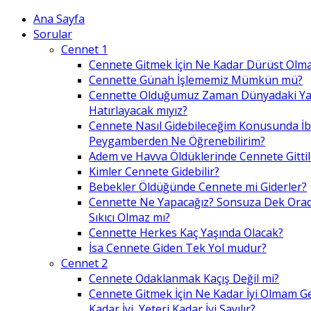
Ana Sayfa
Sorular
Cennet 1
Cennete Gitmek İçin Ne Kadar Dürüst Olma
Cennette Günah İşlememiz Mümkün mü?
Cennette Olduğumuz Zaman Dünyadaki Ya
Hatırlayacak mıyız?
Cennete Nasıl Gidebileceğim Konusunda İ
Peygamberden Ne Öğrenebilirim?
Adem ve Havva Öldüklerinde Cennete Gittil
Kimler Cennete Gidebilir?
Bebekler Öldüğünde Cennete mi Giderler?
Cennette Ne Yapacağız? Sonsuza Dek Ora
Sıkıcı Olmaz mı?
Cennette Herkes Kaç Yaşında Olacak?
İsa Cennete Giden Tek Yol mudur?
Cennet 2
Cennete Odaklanmak Kaçış Değil mi?
Cennete Gitmek İçin Ne Kadar İyi Olmam G
Kadar İyi, Yeteri Kadar İyi Sayılır?