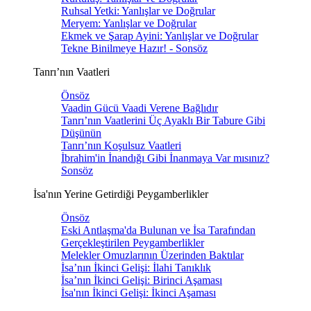
Ruhsal Yetki: Yanlışlar ve Doğrular
Meryem: Yanlışlar ve Doğrular
Ekmek ve Şarap Ayini: Yanlışlar ve Doğrular
Tekne Binilmeye Hazır! - Sonsöz
Tanrı’nın Vaatleri
Önsöz
Vaadin Gücü Vaadi Verene Bağlıdır
Tanrı’nın Vaatlerini Üç Ayaklı Bir Tabure Gibi
Düşünün
Tanrı’nın Koşulsuz Vaatleri
İbrahim'in İnandığı Gibi İnanmaya Var mısınız?
Sonsöz
İsa'nın Yerine Getirdiği Peygamberlikler
Önsöz
Eski Antlaşma'da Bulunan ve İsa Tarafından
Gerçekleştirilen Peygamberlikler
Melekler Omuzlarının Üzerinden Baktılar
İsa’nın İkinci Gelişi: İlahi Tanıklık
İsa’nın İkinci Gelişi: Birinci Aşaması
İsa'nın İkinci Gelişi: İkinci Aşaması