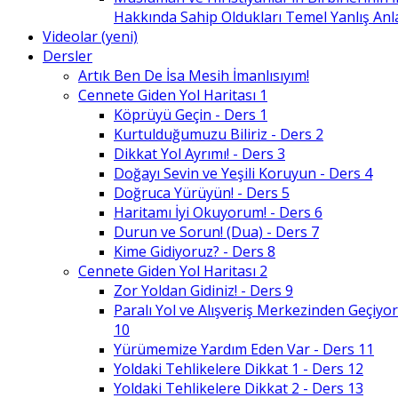
Hakkında Sahip Oldukları Temel Yanlış An
Videolar (yeni)
Dersler
Artık Ben De İsa Mesih İmanlısıyım!
Cennete Giden Yol Haritası 1
Köprüyü Geçin - Ders 1
Kurtulduğumuzu Biliriz - Ders 2
Dikkat Yol Ayrımı! - Ders 3
Doğayı Sevin ve Yeşili Koruyun - Ders 4
Doğruca Yürüyün! - Ders 5
Haritamı İyi Okuyorum! - Ders 6
Durun ve Sorun! (Dua) - Ders 7
Kime Gidiyoruz? - Ders 8
Cennete Giden Yol Haritası 2
Zor Yoldan Gidiniz! - Ders 9
Paralı Yol ve Alışveriş Merkezinden Geçiyor
10
Yürümemize Yardım Eden Var - Ders 11
Yoldaki Tehlikelere Dikkat 1 - Ders 12
Yoldaki Tehlikelere Dikkat 2 - Ders 13