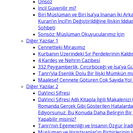
Önsöz
İncil Güvenilir mi?
Biri Müslüman ve Biri İsa’ya İnanan İki Ark
Kuran’ın İncil’in Değiştirildiğine İlişkin İdd
Sohbeti
Sonsöz: Müslüman Okuyucularımız İçin
Diğer Yazılar 1
Cennetteki Mirasımız
Kurbanın Üzerindeki Sır Perdelerinin Kaldı
4 Kardeş ve Nehrin Cazibesi
332 Peygamberlik, Cırcırböceği ve İsa'ya 
Tanrı’yla Esenlik Dolu Bir İlişki Mümkün m
Maalesef Cennete Götüren Çok Sayıda Yol
Diğer Yazılar 2
DaVinci Şifresi
DaVinci Şifresi Adlı Kitapla İlgili Makaleni
Romanda Gerçek Gibi Gösterilen Hatalard
Ediyorsunuz. Bu Konuda Daha Belirgin Bir
Yapabilir misiniz?
Tanrı’nın Egemenliği ve İnsanın Özgür İrad
Müslüman ve Hıristiyanlar’ın Birbirlerinin İ