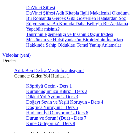
DaVinci Şifresi
DaVinci Şifresi Adlı Kitapla İlgili Makalenizi Okudum.
Bu Romanda Gerçek Gibi Gösterilen Hatalardan Söz
Ediyorsunuz. Bu Konuda Daha Belirgin Bir Açıklama
Yapabilir misiniz?
Tanrı’nın Egemenliği ve İnsanın Özgür İradesi
Müslüman ve Hıristiyanlar’ın Birbirlerinin İnançları
Hakkında Sahip Oldukları Temel Yanlış Anlamalar
Videolar (yeni)
Dersler
Artık Ben De İsa Mesih İmanlısıyım!
Cennete Giden Yol Haritası 1
Köprüyü Geçin - Ders 1
Kurtulduğumuzu Biliriz - Ders 2
Dikkat Yol Ayrımı! - Ders 3
Doğayı Sevin ve Yeşili Koruyun - Ders 4
Doğruca Yürüyün! - Ders 5
Haritamı İyi Okuyorum! - Ders 6
Durun ve Sorun! (Dua) - Ders 7
Kime Gidiyoruz? - Ders 8