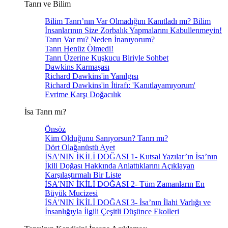
Tanrı ve Bilim
Bilim Tanrı’nın Var Olmadığını Kanıtladı mı? Bilim
İnsanlarının Size Zorbalık Yapmalarını Kabullenmeyin!
Tanrı Var mı? Neden İnanıyorum?
Tanrı Henüz Ölmedi!
Tanrı Üzerine Kuşkucu Biriyle Sohbet
Dawkins Karmaşası
Richard Dawkins'in Yanılgısı
Richard Dawkins'in İtirafı: 'Kanıtlayamıyorum'
Evrime Karşı Doğacılık
İsa Tanrı mı?
Önsöz
Kim Olduğunu Sanıyorsun? Tanrı mı?
Dört Olağanüstü Ayet
İSA'NIN İKİLİ DOĞASI 1- Kutsal Yazılar’ın İsa’nın
İkili Doğası Hakkında Anlattıklarını Açıklayan
Karşılaştırmalı Bir Liste
İSA'NIN İKİLİ DOĞASI 2- Tüm Zamanların En
Büyük Mucizesi
İSA'NIN İKİLİ DOĞASI 3- İsa’nın İlahi Varlığı ve
İnsanlığıyla İlgili Çeşitli Düşünce Ekolleri