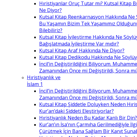
Hıristiyanlar Oruç Tutar mı? Kutsal Kitap
Ne Diyor?
Kutsal Kitap Reenkarnasyon Hakkında Ne 
Bu Yaşamın Bizim Tek Yaşamımız Olduğunu
Bilebiliriz?
Kutsal Kitap İyileştirme Hakkında Ne Söylü
Bağışlatmada İyileştirme Var mıdır?
Kutsal Kitap Araf Hakkında Ne Diyor?
Kutsal Kitap Dedikodu Hakkında Ne Söylüy
İncil’in Değiştirildiğini Biliyorum. Muhamme
Zamanından Önce mi Değiştirildi, Sonra mı
Hıristiyanlık ve
İslam 1
İncil’in Değiştirildiğini Biliyorum. Muhamme
Zamanından Önce mi Değiştirildi, Sonra mı
Kutsal Kitap Şiddetle Doluyken Neden Hıris
Kur’an’daki Şiddeti Eleştiriyorlar?
Hıristiyanlık Neden Bu Kadar Kanlı Bir Din?
Kur’an’ın İsa’nın Çarmıha Gerilmediğiyle İlgil
Çürütmek İçin Bana Sağlam Bir Kanıt Sunabi