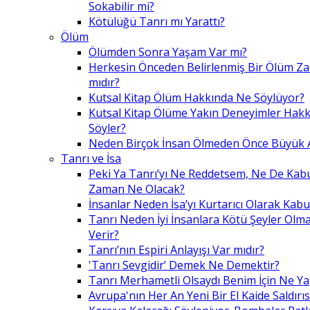
Sokabilir mi?
Kötülüğü Tanrı mı Yarattı?
Ölüm
Ölümden Sonra Yaşam Var mı?
Herkesin Önceden Belirlenmiş Bir Ölüm Z
mıdır?
Kutsal Kitap Ölüm Hakkında Ne Söylüyor?
Kutsal Kitap Ölüme Yakın Deneyimler Hak
Söyler?
Neden Birçok İnsan Ölmeden Önce Büyük A
Tanrı ve İsa
Peki Ya Tanrı’yı Ne Reddetsem, Ne De Kab
Zaman Ne Olacak?
İnsanlar Neden İsa’yı Kurtarıcı Olarak Kabu
Tanrı Neden İyi İnsanlara Kötü Şeyler Olma
Verir?
Tanrı’nın Espiri Anlayışı Var mıdır?
'Tanrı Sevgidir’ Demek Ne Demektir?
Tanrı Merhametli Olsaydı Benim İçin Ne Ya
Avrupa'nın Her An Yeni Bir El Kaide Saldırıs