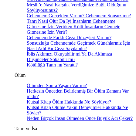
Mesih’e Nasıl Karşılık Verdiğimize Bağlı Olduğunu
Söylüyorsunuz?
Cehennem Gerçekten Var mı? Cehennem Sonsuz mu?
Tanrı Nasıl Olur Da İyi İnsanların Cehenneme
Gitmesine İzin Verirken Kötü İnsanların Cennete
Gitmesine İzin Verir?
Cehennemde Farklı Ceza Düzeyleri Var mı?
Sonsuzluğu Cehennemde Geçirmek Günahlarınız İçin
Nasıl Adil Bir Ceza Sayılabilir?
İblis Aklımızı Okuyabilir mi Ya Da Aklımıza
Düşünceler Sokabilir mi?
Kötülüğü Tanrı mı Yarattı?
Ölüm
Ölümden Sonra Yaşam Var mı?
Herkesin Önceden Belirlenmiş Bir Ölüm Zamanı Var
mıdır?
Kutsal Kitap Ölüm Hakkında Ne Söylüyor?
Kutsal Kitap Ölüme Yakın Deneyimler Hakkında Ne
Söyler?
Neden Birçok İnsan Ölmeden Önce Büyük Acı Çeker?
Tanrı ve İsa