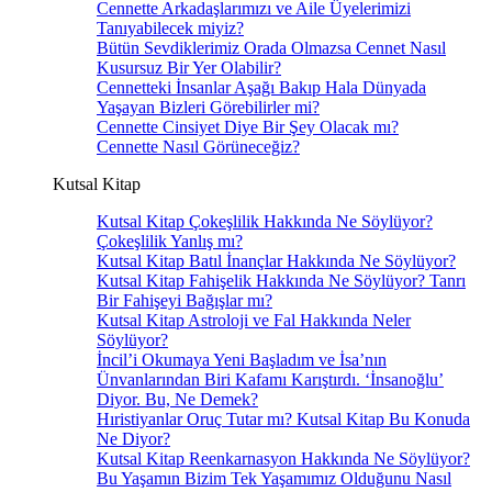
Cennette Arkadaşlarımızı ve Aile Üyelerimizi
Tanıyabilecek miyiz?
Bütün Sevdiklerimiz Orada Olmazsa Cennet Nasıl
Kusursuz Bir Yer Olabilir?
Cennetteki İnsanlar Aşağı Bakıp Hala Dünyada
Yaşayan Bizleri Görebilirler mi?
Cennette Cinsiyet Diye Bir Şey Olacak mı?
Cennette Nasıl Görüneceğiz?
Kutsal Kitap
Kutsal Kitap Çokeşlilik Hakkında Ne Söylüyor?
Çokeşlilik Yanlış mı?
Kutsal Kitap Batıl İnançlar Hakkında Ne Söylüyor?
Kutsal Kitap Fahişelik Hakkında Ne Söylüyor? Tanrı
Bir Fahişeyi Bağışlar mı?
Kutsal Kitap Astroloji ve Fal Hakkında Neler
Söylüyor?
İncil’i Okumaya Yeni Başladım ve İsa’nın
Ünvanlarından Biri Kafamı Karıştırdı. ‘İnsanoğlu’
Diyor. Bu, Ne Demek?
Hıristiyanlar Oruç Tutar mı? Kutsal Kitap Bu Konuda
Ne Diyor?
Kutsal Kitap Reenkarnasyon Hakkında Ne Söylüyor?
Bu Yaşamın Bizim Tek Yaşamımız Olduğunu Nasıl