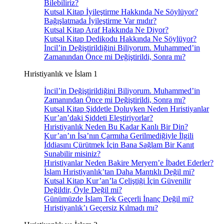
Bilebiliriz?
Kutsal Kitap İyileştirme Hakkında Ne Söylüyor?
Bağışlatmada İyileştirme Var mıdır?
Kutsal Kitap Araf Hakkında Ne Diyor?
Kutsal Kitap Dedikodu Hakkında Ne Söylüyor?
İncil’in Değiştirildiğini Biliyorum. Muhammed’in
Zamanından Önce mi Değiştirildi, Sonra mı?
Hıristiyanlık ve İslam 1
İncil’in Değiştirildiğini Biliyorum. Muhammed’in
Zamanından Önce mi Değiştirildi, Sonra mı?
Kutsal Kitap Şiddetle Doluyken Neden Hıristiyanlar
Kur’an’daki Şiddeti Eleştiriyorlar?
Hıristiyanlık Neden Bu Kadar Kanlı Bir Din?
Kur’an’ın İsa’nın Çarmıha Gerilmediğiyle İlgili
İddiasını Çürütmek İçin Bana Sağlam Bir Kanıt
Sunabilir misiniz?
Hıristiyanlar Neden Bakire Meryem’e İbadet Ederler?
İslam Hıristiyanlık’tan Daha Mantıklı Değil mi?
Kutsal Kitap Kur’an’la Çeliştiği İçin Güvenilir
Değildir, Öyle Değil mi?
Günümüzde İslam Tek Geçerli İnanç Değil mi?
Hıristiyanlık’ı Geçersiz Kılmadı mı?