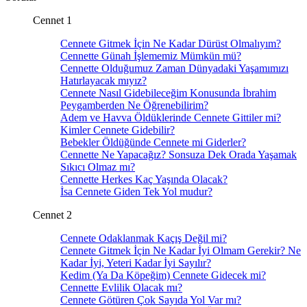
Cennet 1
Cennete Gitmek İçin Ne Kadar Dürüst Olmalıyım?
Cennette Günah İşlememiz Mümkün mü?
Cennette Olduğumuz Zaman Dünyadaki Yaşamımızı
Hatırlayacak mıyız?
Cennete Nasıl Gidebileceğim Konusunda İbrahim
Peygamberden Ne Öğrenebilirim?
Adem ve Havva Öldüklerinde Cennete Gittiler mi?
Kimler Cennete Gidebilir?
Bebekler Öldüğünde Cennete mi Giderler?
Cennette Ne Yapacağız? Sonsuza Dek Orada Yaşamak
Sıkıcı Olmaz mı?
Cennette Herkes Kaç Yaşında Olacak?
İsa Cennete Giden Tek Yol mudur?
Cennet 2
Cennete Odaklanmak Kaçış Değil mi?
Cennete Gitmek İçin Ne Kadar İyi Olmam Gerekir? Ne
Kadar İyi, Yeteri Kadar İyi Sayılır?
Kedim (Ya Da Köpeğim) Cennete Gidecek mi?
Cennette Evlilik Olacak mı?
Cennete Götüren Çok Sayıda Yol Var mı?