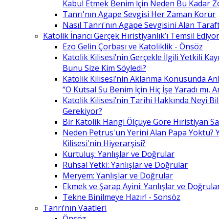
Kabul Etmek Benim İçin Neden Bu Kadar Z
Tanrı'nın Agape Sevgisi Her Zaman Korur
Nasıl Tanrı'nın Agape Sevgisini Alan Taraft
Katolik İnancı Gerçek Hıristiyanlık’ı Temsil Ediyo
Ezo Gelin Çorbası ve Katoliklik - Önsöz
Katolik Kilisesi’nin Gerçekle İlgili Yetkili K
Bunu Size Kim Söyledi?
Katolik Kilisesi’nin Aklanma Konusunda Anl
“O Kutsal Su Benim İçin Hiç İşe Yaradı mı, 
Katolik Kilisesi’nin Tarihi Hakkında Neyi B
Gerekiyor?
Bir Katolik Hangi Ölçüye Göre Hıristiyan Say
Neden Petrus'un Yerini Alan Papa Yoktu? Y
Kilisesi'nin Hiyerarşisi?
Kurtuluş: Yanlışlar ve Doğrular
Ruhsal Yetki: Yanlışlar ve Doğrular
Meryem: Yanlışlar ve Doğrular
Ekmek ve Şarap Ayini: Yanlışlar ve Doğrula
Tekne Binilmeye Hazır! - Sonsöz
Tanrı’nın Vaatleri
Önsöz