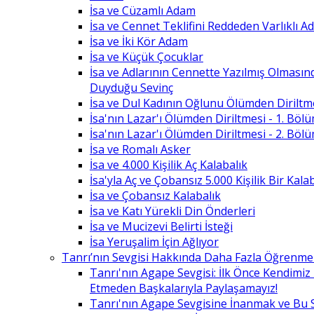
İsa ve Cüzamlı Adam
İsa ve Cennet Teklifini Reddeden Varlıklı 
İsa ve İki Kör Adam
İsa ve Küçük Çocuklar
İsa ve Adlarının Cennette Yazılmış Olması
Duyduğu Sevinç
İsa ve Dul Kadının Oğlunu Ölümden Diriltm
İsa'nın Lazar'ı Ölümden Diriltmesi - 1. Böl
İsa'nın Lazar'ı Ölümden Diriltmesi - 2. Böl
İsa ve Romalı Asker
İsa ve 4.000 Kişilik Aç Kalabalık
İsa'yla Aç ve Çobansız 5.000 Kişilik Bir Kala
İsa ve Çobansız Kalabalık
İsa ve Katı Yürekli Din Önderleri
İsa ve Mucizevi Belirti İsteği
İsa Yeruşalim İçin Ağlıyor
Tanrı’nın Sevgisi Hakkında Daha Fazla Öğrenme
Tanrı'nın Agape Sevgisi: İlk Önce Kendimi
Etmeden Başkalarıyla Paylaşamayız!
Tanrı'nın Agape Sevgisine İnanmak ve Bu 