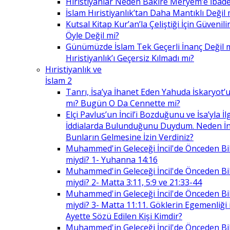
Hıristiyanlar Neden Bakire Meryem’e İbade
İslam Hıristiyanlık’tan Daha Mantıklı Değil 
Kutsal Kitap Kur’an’la Çeliştiği İçin Güvenilir
Öyle Değil mi?
Günümüzde İslam Tek Geçerli İnanç Değil 
Hıristiyanlık’ı Geçersiz Kılmadı mı?
Hıristiyanlık ve
İslam 2
Tanrı, İsa’ya İhanet Eden Yahuda İskaryot’u
mı? Bugün O Da Cennette mi?
Elçi Pavlus’un İncil’i Bozduğunu ve İsa’yla İlg
İddialarda Bulunduğunu Duydum. Neden İnc
Bunların Gelmesine İzin Verdiniz?
Muhammed'in Geleceği İncil'de Önceden Bil
miydi? 1- Yuhanna 14:16
Muhammed'in Geleceği İncil'de Önceden Bil
miydi? 2- Matta 3:11, 5:9 ve 21:33-44
Muhammed'in Geleceği İncil'de Önceden Bil
miydi? 3- Matta 11:11. Göklerin Egemenliği il
Ayette Sözü Edilen Kişi Kimdir?
Muhammed'in Geleceği İncil'de Önceden Bil