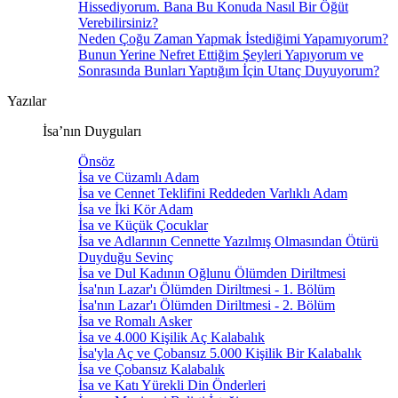
Hissediyorum. Bana Bu Konuda Nasıl Bir Öğüt
Verebilirsiniz?
Neden Çoğu Zaman Yapmak İstediğimi Yapamıyorum?
Bunun Yerine Nefret Ettiğim Şeyleri Yapıyorum ve
Sonrasında Bunları Yaptığım İçin Utanç Duyuyorum?
Yazılar
İsa’nın Duyguları
Önsöz
İsa ve Cüzamlı Adam
İsa ve Cennet Teklifini Reddeden Varlıklı Adam
İsa ve İki Kör Adam
İsa ve Küçük Çocuklar
İsa ve Adlarının Cennette Yazılmış Olmasından Ötürü
Duyduğu Sevinç
İsa ve Dul Kadının Oğlunu Ölümden Diriltmesi
İsa'nın Lazar'ı Ölümden Diriltmesi - 1. Bölüm
İsa'nın Lazar'ı Ölümden Diriltmesi - 2. Bölüm
İsa ve Romalı Asker
İsa ve 4.000 Kişilik Aç Kalabalık
İsa'yla Aç ve Çobansız 5.000 Kişilik Bir Kalabalık
İsa ve Çobansız Kalabalık
İsa ve Katı Yürekli Din Önderleri