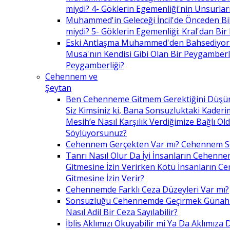
miydi? 4- Göklerin Egemenliği'nin Unsurlar
Muhammed'in Geleceği İncil'de Önceden Bil
miydi? 5- Göklerin Egemenliği: Kral'dan Bir
Eski Antlaşma Muhammed'den Bahsediyor
Musa'nın Kendisi Gibi Olan Bir Peygamberle 
Peygamberliği?
Cehennem ve
Şeytan
Ben Cehenneme Gitmem Gerektiğini Düş
Siz Kimsiniz ki, Bana Sonsuzluktaki Kaderim
Mesih’e Nasıl Karşılık Verdiğimize Bağlı O
Söylüyorsunuz?
Cehennem Gerçekten Var mı? Cehennem 
Tanrı Nasıl Olur Da İyi İnsanların Cehenn
Gitmesine İzin Verirken Kötü İnsanların C
Gitmesine İzin Verir?
Cehennemde Farklı Ceza Düzeyleri Var mı?
Sonsuzluğu Cehennemde Geçirmek Günahla
Nasıl Adil Bir Ceza Sayılabilir?
İblis Aklımızı Okuyabilir mi Ya Da Aklımıza