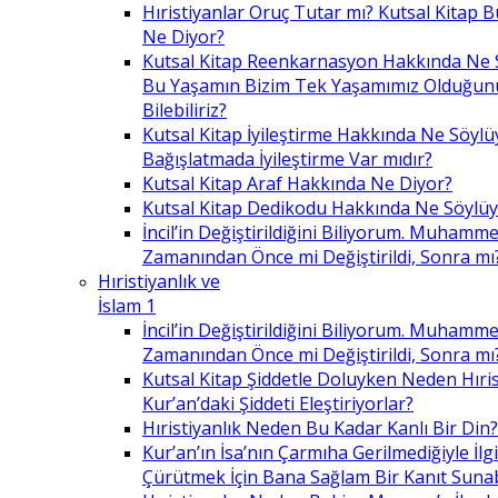
Hıristiyanlar Oruç Tutar mı? Kutsal Kitap
Ne Diyor?
Kutsal Kitap Reenkarnasyon Hakkında Ne 
Bu Yaşamın Bizim Tek Yaşamımız Olduğunu
Bilebiliriz?
Kutsal Kitap İyileştirme Hakkında Ne Söylü
Bağışlatmada İyileştirme Var mıdır?
Kutsal Kitap Araf Hakkında Ne Diyor?
Kutsal Kitap Dedikodu Hakkında Ne Söylüy
İncil’in Değiştirildiğini Biliyorum. Muhamme
Zamanından Önce mi Değiştirildi, Sonra mı
Hıristiyanlık ve
İslam 1
İncil’in Değiştirildiğini Biliyorum. Muhamme
Zamanından Önce mi Değiştirildi, Sonra mı
Kutsal Kitap Şiddetle Doluyken Neden Hıris
Kur’an’daki Şiddeti Eleştiriyorlar?
Hıristiyanlık Neden Bu Kadar Kanlı Bir Din?
Kur’an’ın İsa’nın Çarmıha Gerilmediğiyle İlgil
Çürütmek İçin Bana Sağlam Bir Kanıt Sunabi