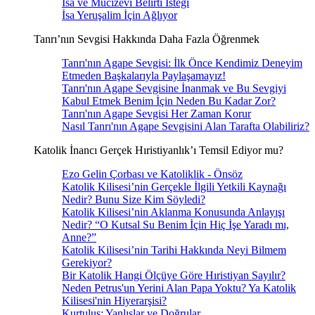
İsa ve Mucizevi Belirti İsteği
İsa Yeruşalim İçin Ağlıyor
Tanrı’nın Sevgisi Hakkında Daha Fazla Öğrenmek
Tanrı'nın Agape Sevgisi: İlk Önce Kendimiz Deneyim
Etmeden Başkalarıyla Paylaşamayız!
Tanrı'nın Agape Sevgisine İnanmak ve Bu Sevgiyi
Kabul Etmek Benim İçin Neden Bu Kadar Zor?
Tanrı'nın Agape Sevgisi Her Zaman Korur
Nasıl Tanrı'nın Agape Sevgisini Alan Tarafta Olabiliriz?
Katolik İnancı Gerçek Hıristiyanlık’ı Temsil Ediyor mu?
Ezo Gelin Çorbası ve Katoliklik - Önsöz
Katolik Kilisesi’nin Gerçekle İlgili Yetkili Kaynağı
Nedir? Bunu Size Kim Söyledi?
Katolik Kilisesi’nin Aklanma Konusunda Anlayışı
Nedir? “O Kutsal Su Benim İçin Hiç İşe Yaradı mı,
Anne?”
Katolik Kilisesi’nin Tarihi Hakkında Neyi Bilmem
Gerekiyor?
Bir Katolik Hangi Ölçüye Göre Hıristiyan Sayılır?
Neden Petrus'un Yerini Alan Papa Yoktu? Ya Katolik
Kilisesi'nin Hiyerarşisi?
Kurtuluş: Yanlışlar ve Doğrular