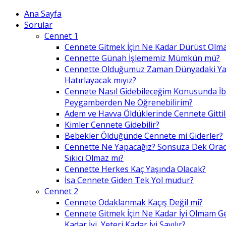
Ana Sayfa
Sorular
Cennet 1
Cennete Gitmek İçin Ne Kadar Dürüst Olma
Cennette Günah İşlememiz Mümkün mü?
Cennette Olduğumuz Zaman Dünyadaki Ya
Hatırlayacak mıyız?
Cennete Nasıl Gidebileceğim Konusunda İ
Peygamberden Ne Öğrenebilirim?
Adem ve Havva Öldüklerinde Cennete Gittil
Kimler Cennete Gidebilir?
Bebekler Öldüğünde Cennete mi Giderler?
Cennette Ne Yapacağız? Sonsuza Dek Ora
Sıkıcı Olmaz mı?
Cennette Herkes Kaç Yaşında Olacak?
İsa Cennete Giden Tek Yol mudur?
Cennet 2
Cennete Odaklanmak Kaçış Değil mi?
Cennete Gitmek İçin Ne Kadar İyi Olmam G
Kadar İyi, Yeteri Kadar İyi Sayılır?