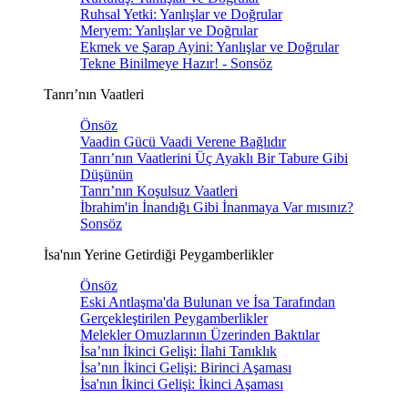
Ruhsal Yetki: Yanlışlar ve Doğrular
Meryem: Yanlışlar ve Doğrular
Ekmek ve Şarap Ayini: Yanlışlar ve Doğrular
Tekne Binilmeye Hazır! - Sonsöz
Tanrı’nın Vaatleri
Önsöz
Vaadin Gücü Vaadi Verene Bağlıdır
Tanrı’nın Vaatlerini Üç Ayaklı Bir Tabure Gibi
Düşünün
Tanrı’nın Koşulsuz Vaatleri
İbrahim'in İnandığı Gibi İnanmaya Var mısınız?
Sonsöz
İsa'nın Yerine Getirdiği Peygamberlikler
Önsöz
Eski Antlaşma'da Bulunan ve İsa Tarafından
Gerçekleştirilen Peygamberlikler
Melekler Omuzlarının Üzerinden Baktılar
İsa’nın İkinci Gelişi: İlahi Tanıklık
İsa’nın İkinci Gelişi: Birinci Aşaması
İsa'nın İkinci Gelişi: İkinci Aşaması