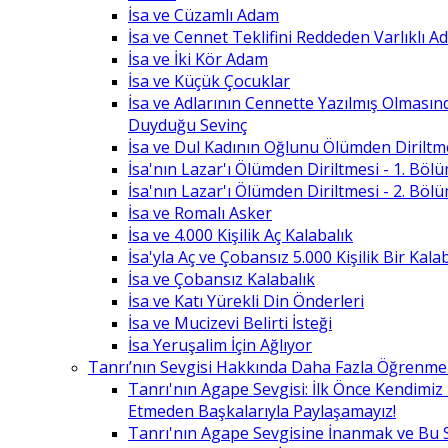
İsa ve Cüzamlı Adam
İsa ve Cennet Teklifini Reddeden Varlıklı 
İsa ve İki Kör Adam
İsa ve Küçük Çocuklar
İsa ve Adlarının Cennette Yazılmış Olması
Duyduğu Sevinç
İsa ve Dul Kadının Oğlunu Ölümden Diriltm
İsa'nın Lazar'ı Ölümden Diriltmesi - 1. Böl
İsa'nın Lazar'ı Ölümden Diriltmesi - 2. Böl
İsa ve Romalı Asker
İsa ve 4.000 Kişilik Aç Kalabalık
İsa'yla Aç ve Çobansız 5.000 Kişilik Bir Kala
İsa ve Çobansız Kalabalık
İsa ve Katı Yürekli Din Önderleri
İsa ve Mucizevi Belirti İsteği
İsa Yeruşalim İçin Ağlıyor
Tanrı’nın Sevgisi Hakkında Daha Fazla Öğrenme
Tanrı'nın Agape Sevgisi: İlk Önce Kendimi
Etmeden Başkalarıyla Paylaşamayız!
Tanrı'nın Agape Sevgisine İnanmak ve Bu 