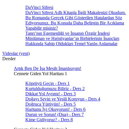
DaVinci Şifresi
DaVinci Şifresi Adlı Kitapla İlgili Makalenizi Okudum.
Bu Romanda Gerçek Gibi Gösterilen Hatalardan Söz
Ediyorsunuz. Bu Konuda Daha Belirgin Bir Açıklama
Yapabilir misiniz?
Tanrı’nın Egemenliği ve İnsanın Özgür İradesi
Müslüman ve Hıristiyanlar’ın Birbirlerinin İnançları
Hakkında Sahip Oldukları Temel Yanlış Anlamalar
Videolar (yeni)
Dersler
Artık Ben De İsa Mesih İmanlısıyım!
Cennete Giden Yol Haritası 1
Köprüyü Geçin - Ders 1
Kurtulduğumuzu Biliriz - Ders 2
Dikkat Yol Ayrımı! - Ders 3
Doğayı Sevin ve Yeşili Koruyun - Ders 4
Doğruca Yürüyün! - Ders 5
Haritamı İyi Okuyorum! - Ders 6
Durun ve Sorun! (Dua) - Ders 7
Kime Gidiyoruz? - Ders 8