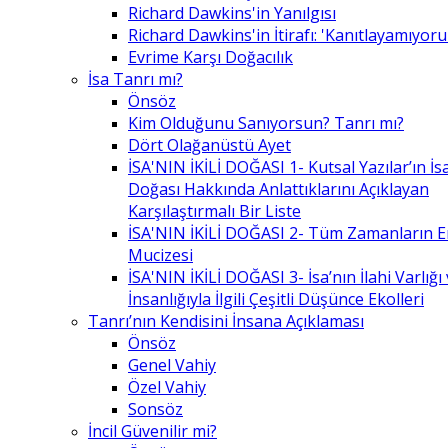
Richard Dawkins'in Yanılgısı
Richard Dawkins'in İtirafı: 'Kanıtlayamıyor
Evrime Karşı Doğacılık
İsa Tanrı mı?
Önsöz
Kim Olduğunu Sanıyorsun? Tanrı mı?
Dört Olağanüstü Ayet
İSA'NIN İKİLİ DOĞASI 1- Kutsal Yazılar’ın İsa’
Doğası Hakkında Anlattıklarını Açıklayan
Karşılaştırmalı Bir Liste
İSA'NIN İKİLİ DOĞASI 2- Tüm Zamanların 
Mucizesi
İSA'NIN İKİLİ DOĞASI 3- İsa’nın İlahi Varlığı
İnsanlığıyla İlgili Çeşitli Düşünce Ekolleri
Tanrı’nın Kendisini İnsana Açıklaması
Önsöz
Genel Vahiy
Özel Vahiy
Sonsöz
İncil Güvenilir mi?