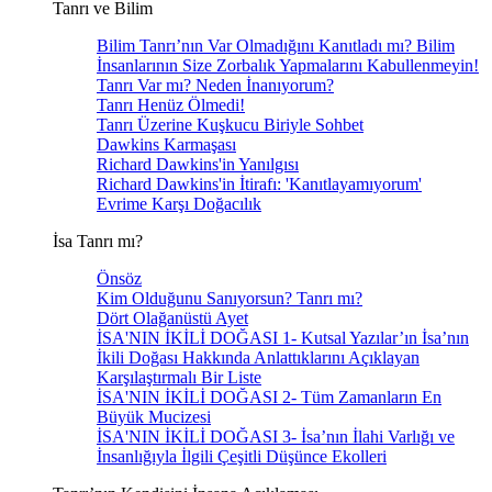
Tanrı ve Bilim
Bilim Tanrı’nın Var Olmadığını Kanıtladı mı? Bilim
İnsanlarının Size Zorbalık Yapmalarını Kabullenmeyin!
Tanrı Var mı? Neden İnanıyorum?
Tanrı Henüz Ölmedi!
Tanrı Üzerine Kuşkucu Biriyle Sohbet
Dawkins Karmaşası
Richard Dawkins'in Yanılgısı
Richard Dawkins'in İtirafı: 'Kanıtlayamıyorum'
Evrime Karşı Doğacılık
İsa Tanrı mı?
Önsöz
Kim Olduğunu Sanıyorsun? Tanrı mı?
Dört Olağanüstü Ayet
İSA'NIN İKİLİ DOĞASI 1- Kutsal Yazılar’ın İsa’nın
İkili Doğası Hakkında Anlattıklarını Açıklayan
Karşılaştırmalı Bir Liste
İSA'NIN İKİLİ DOĞASI 2- Tüm Zamanların En
Büyük Mucizesi
İSA'NIN İKİLİ DOĞASI 3- İsa’nın İlahi Varlığı ve
İnsanlığıyla İlgili Çeşitli Düşünce Ekolleri