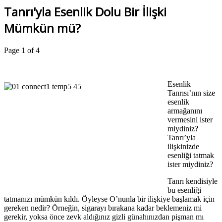
Tanrı'yla Esenlik Dolu Bir İlişki
Mümkün mü?
Page 1 of 4
Esenlik
Tanrısı’nın size
esenlik
armağanını
vermesini ister
miydiniz?
Tanrı’yla
ilişkinizde
esenliği tatmak
ister miydiniz?
Tanrı kendisiyle
bu esenliği
tatmanızı mümkün kıldı. Öyleyse O’nunla bir ilişkiye başlamak için
gereken nedir? Örneğin, sigarayı bırakana kadar beklemeniz mi
gerekir, yoksa önce zevk aldığınız gizli günahınızdan pişman mı