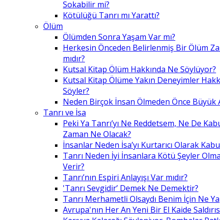
Sokabilir mi?
Kötülüğü Tanrı mı Yarattı?
Ölüm
Ölümden Sonra Yaşam Var mı?
Herkesin Önceden Belirlenmiş Bir Ölüm Z
mıdır?
Kutsal Kitap Ölüm Hakkında Ne Söylüyor?
Kutsal Kitap Ölüme Yakın Deneyimler Hak
Söyler?
Neden Birçok İnsan Ölmeden Önce Büyük A
Tanrı ve İsa
Peki Ya Tanrı’yı Ne Reddetsem, Ne De Kab
Zaman Ne Olacak?
İnsanlar Neden İsa’yı Kurtarıcı Olarak Kabu
Tanrı Neden İyi İnsanlara Kötü Şeyler Olma
Verir?
Tanrı’nın Espiri Anlayışı Var mıdır?
'Tanrı Sevgidir’ Demek Ne Demektir?
Tanrı Merhametli Olsaydı Benim İçin Ne Ya
Avrupa'nın Her An Yeni Bir El Kaide Saldırıs