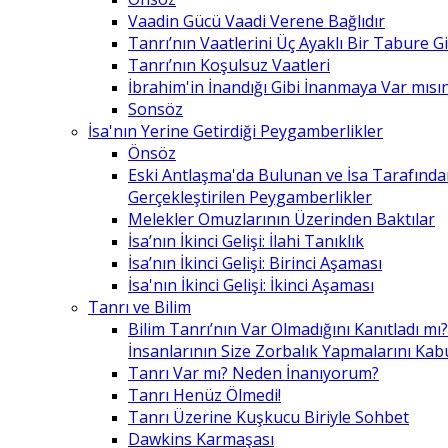
Vaadin Gücü Vaadi Verene Bağlıdır
Tanrı’nın Vaatlerini Üç Ayaklı Bir Tabure 
Tanrı’nın Koşulsuz Vaatleri
İbrahim'in İnandığı Gibi İnanmaya Var mısın
Sonsöz
İsa'nın Yerine Getirdiği Peygamberlikler
Önsöz
Eski Antlaşma'da Bulunan ve İsa Tarafınd
Gerçekleştirilen Peygamberlikler
Melekler Omuzlarının Üzerinden Baktılar
İsa’nın İkinci Gelişi: İlahi Tanıklık
İsa’nın İkinci Gelişi: Birinci Aşaması
İsa'nın İkinci Gelişi: İkinci Aşaması
Tanrı ve Bilim
Bilim Tanrı’nın Var Olmadığını Kanıtladı mı?
İnsanlarının Size Zorbalık Yapmalarını Kab
Tanrı Var mı? Neden İnanıyorum?
Tanrı Henüz Ölmedi!
Tanrı Üzerine Kuşkucu Biriyle Sohbet
Dawkins Karmaşası