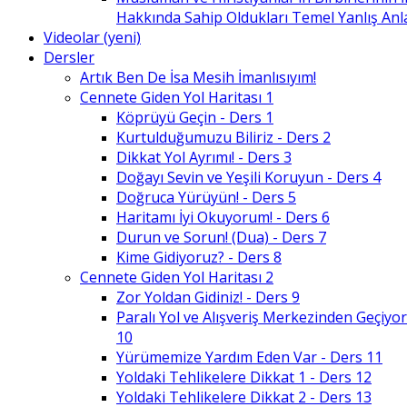
Hakkında Sahip Oldukları Temel Yanlış An
Videolar (yeni)
Dersler
Artık Ben De İsa Mesih İmanlısıyım!
Cennete Giden Yol Haritası 1
Köprüyü Geçin - Ders 1
Kurtulduğumuzu Biliriz - Ders 2
Dikkat Yol Ayrımı! - Ders 3
Doğayı Sevin ve Yeşili Koruyun - Ders 4
Doğruca Yürüyün! - Ders 5
Haritamı İyi Okuyorum! - Ders 6
Durun ve Sorun! (Dua) - Ders 7
Kime Gidiyoruz? - Ders 8
Cennete Giden Yol Haritası 2
Zor Yoldan Gidiniz! - Ders 9
Paralı Yol ve Alışveriş Merkezinden Geçiyor
10
Yürümemize Yardım Eden Var - Ders 11
Yoldaki Tehlikelere Dikkat 1 - Ders 12
Yoldaki Tehlikelere Dikkat 2 - Ders 13