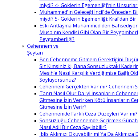
miydi? 4- Göklerin Egemenliği'nin Unsurlar
Muhammed'in Geleceği İncil'de Önceden Bil
miydi? 5- Göklerin Egemenliği: Kral'dan Bir
Eski Antlaşma Muhammed'den Bahsediyor
Musa'nın Kendisi Gibi Olan Bir Peygamberle 
Peygamberliği?
Cehennem ve
Şeytan
Ben Cehenneme Gitmem Gerektiğini Düş
Siz Kimsiniz ki, Bana Sonsuzluktaki Kaderim
Mesih’e Nasıl Karşılık Verdiğimize Bağlı O
Söylüyorsunuz?
Cehennem Gerçekten Var mı? Cehennem 
Tanrı Nasıl Olur Da İyi İnsanların Cehenn
Gitmesine İzin Verirken Kötü İnsanların C
Gitmesine İzin Verir?
Cehennemde Farklı Ceza Düzeyleri Var mı?
Sonsuzluğu Cehennemde Geçirmek Günahla
Nasıl Adil Bir Ceza Sayılabilir?
İblis Aklımızı Okuyabilir mi Ya Da Aklımıza