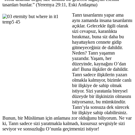
tasarıları bunlar.” (Yeremya 29:11, Eski Antlaşma)
Tanrı tasarılarını yapar ama
aynı zamanda insana tasarılarını
açıklar. Gelecekle ilgili olarak
sizi cevapsız, karanlıkta
bırakmaz, buna siz daha bu
hayattayken cennete gidip
gitmeyeceğiniz de dahildir.
Neden? Tanrı yaşamın
yazarıdır. Yaşam, her
düzeyinde, kaynağını O’dan
alır! Buna ilişkiler de dahildir.
Tanrı sadece ilişkilerin yazarı
olmakla kalmıyor, bizimle canlı
bir ilişkiye de sahip olmak
istiyor. Sizi yaratanla bireysel
düzeyde bir ilişkinizin olmasını
istiyorsanız, bu mümkündür.
Tanrı’yla sonsuza dek sürecek
bir ilişkiye sahip olabilirsiniz.
Bunun, bir Müslüman için anlaması zor olduğunu biliyorum. Ne var
ki, Tanrı sadece sizi yaratmakla kalmadı, kusursuz sevgisiyle sizi
seviyor ve sonsuzluğu O’nunla geçirmenizi istiyor!