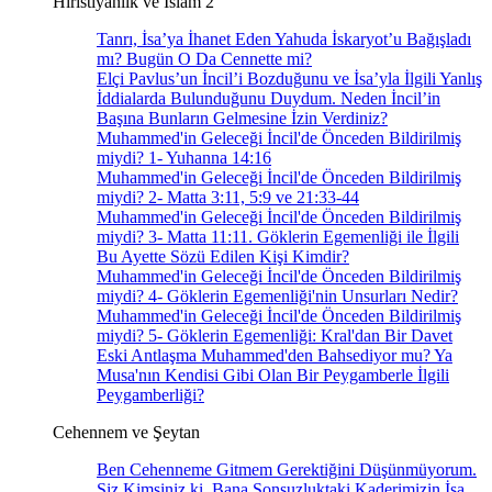
Hıristiyanlık ve İslam 2
Tanrı, İsa’ya İhanet Eden Yahuda İskaryot’u Bağışladı
mı? Bugün O Da Cennette mi?
Elçi Pavlus’un İncil’i Bozduğunu ve İsa’yla İlgili Yanlış
İddialarda Bulunduğunu Duydum. Neden İncil’in
Başına Bunların Gelmesine İzin Verdiniz?
Muhammed'in Geleceği İncil'de Önceden Bildirilmiş
miydi? 1- Yuhanna 14:16
Muhammed'in Geleceği İncil'de Önceden Bildirilmiş
miydi? 2- Matta 3:11, 5:9 ve 21:33-44
Muhammed'in Geleceği İncil'de Önceden Bildirilmiş
miydi? 3- Matta 11:11. Göklerin Egemenliği ile İlgili
Bu Ayette Sözü Edilen Kişi Kimdir?
Muhammed'in Geleceği İncil'de Önceden Bildirilmiş
miydi? 4- Göklerin Egemenliği'nin Unsurları Nedir?
Muhammed'in Geleceği İncil'de Önceden Bildirilmiş
miydi? 5- Göklerin Egemenliği: Kral'dan Bir Davet
Eski Antlaşma Muhammed'den Bahsediyor mu? Ya
Musa'nın Kendisi Gibi Olan Bir Peygamberle İlgili
Peygamberliği?
Cehennem ve Şeytan
Ben Cehenneme Gitmem Gerektiğini Düşünmüyorum.
Siz Kimsiniz ki, Bana Sonsuzluktaki Kaderimizin İsa