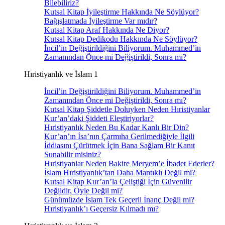
Bilebiliriz?
Kutsal Kitap İyileştirme Hakkında Ne Söylüyor?
Bağışlatmada İyileştirme Var mıdır?
Kutsal Kitap Araf Hakkında Ne Diyor?
Kutsal Kitap Dedikodu Hakkında Ne Söylüyor?
İncil’in Değiştirildiğini Biliyorum. Muhammed’in
Zamanından Önce mi Değiştirildi, Sonra mı?
Hıristiyanlık ve İslam 1
İncil’in Değiştirildiğini Biliyorum. Muhammed’in
Zamanından Önce mi Değiştirildi, Sonra mı?
Kutsal Kitap Şiddetle Doluyken Neden Hıristiyanlar
Kur’an’daki Şiddeti Eleştiriyorlar?
Hıristiyanlık Neden Bu Kadar Kanlı Bir Din?
Kur’an’ın İsa’nın Çarmıha Gerilmediğiyle İlgili
İddiasını Çürütmek İçin Bana Sağlam Bir Kanıt
Sunabilir misiniz?
Hıristiyanlar Neden Bakire Meryem’e İbadet Ederler?
İslam Hıristiyanlık’tan Daha Mantıklı Değil mi?
Kutsal Kitap Kur’an’la Çeliştiği İçin Güvenilir
Değildir, Öyle Değil mi?
Günümüzde İslam Tek Geçerli İnanç Değil mi?
Hıristiyanlık’ı Geçersiz Kılmadı mı?