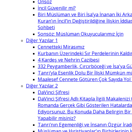
Önsöz
İncil Güvenilir mi?
Biri Müslüman ve Biri İsa’ya İnanan İki Ark
Kuran’ın İncil’in Değiştirildiğine İlişkin İdd
Sohbeti
Sonsöz: Müslüman Okuyucularımız İçin
Diğer Yazılar 1
Cennetteki Mirasımız
Kurbanın Üzerindeki Sır Perdelerinin Kaldı
4 Kardeş ve Nehrin Cazibesi
332 Peygamberlik, Cırcırböceği ve İsa'ya 
Tanrı’yla Esenlik Dolu Bir İlişki Mümkün m
Maalesef Cennete Götüren Çok Sayıda Yol
Diğer Yazılar 2
DaVinci Şifresi
DaVinci Şifresi Adlı Kitapla İlgili Makaleni
Romanda Gerçek Gibi Gösterilen Hatalard
Ediyorsunuz. Bu Konuda Daha Belirgin Bir
Yapabilir misiniz?
Tanrı’nın Egemenliği ve İnsanın Özgür İrad
Müslüman ve Hıristiyanlar’ın Birbirlerinin İ