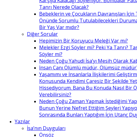
Karşıya Kalacağı Söyleniyor. Bombalar Patl
Tanrı Nerede Olacak?
Bebeklerin ve Çocukların Davranışları İçin 
Önünde Sorumlu Tutulabilecekleri Duruma 
Bir Yaş Var mıdır?
Diğer Sorular
Hepimizin Bir Koruyucu Meleği Var mı?
Melekler Ezgi Söyler mi? Peki Ya Tanrı? Tan
Söyler mi?
Neden Çoğu Yahudi İsa’yı Mesih Olarak Ka
İnsan Canı Ölümlü müdür, Ölümsüz müdür
Yaşamımı ve İnsanlarla İlişkilerimi Geliştir
Konusunda Kendimi Çaresiz Bir Şekilde Yet
Hissediyorum. Bana Bu Konuda Nasıl Bir 
Verebilirsiniz?
Neden Çoğu Zaman Yapmak İstediğimi Ya
Bunun Yerine Nefret Ettiğim Şeyleri Yapıy
Sonrasında Bunları Yaptığım İçin Utanç D
Yazılar
İsa’nın Duyguları
Önsöz