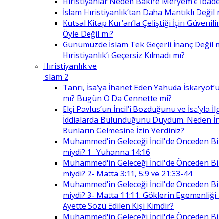
Hıristiyanlar Neden Bakire Meryem’e İbade
İslam Hıristiyanlık’tan Daha Mantıklı Değil 
Kutsal Kitap Kur’an’la Çeliştiği İçin Güvenilir
Öyle Değil mi?
Günümüzde İslam Tek Geçerli İnanç Değil 
Hıristiyanlık’ı Geçersiz Kılmadı mı?
Hıristiyanlık ve
İslam 2
Tanrı, İsa’ya İhanet Eden Yahuda İskaryot’u
mı? Bugün O Da Cennette mi?
Elçi Pavlus’un İncil’i Bozduğunu ve İsa’yla İlg
İddialarda Bulunduğunu Duydum. Neden İnc
Bunların Gelmesine İzin Verdiniz?
Muhammed'in Geleceği İncil'de Önceden Bil
miydi? 1- Yuhanna 14:16
Muhammed'in Geleceği İncil'de Önceden Bil
miydi? 2- Matta 3:11, 5:9 ve 21:33-44
Muhammed'in Geleceği İncil'de Önceden Bil
miydi? 3- Matta 11:11. Göklerin Egemenliği il
Ayette Sözü Edilen Kişi Kimdir?
Muhammed'in Geleceği İncil'de Önceden Bil