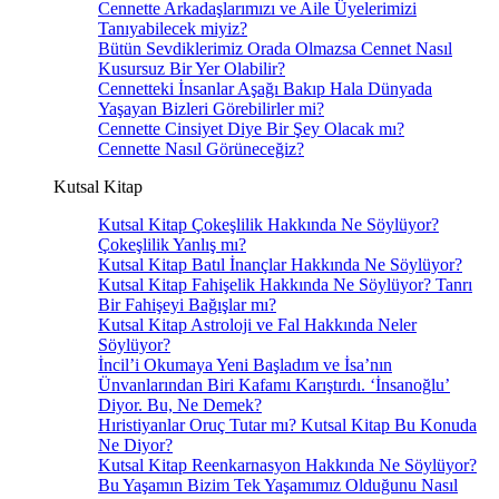
Cennette Arkadaşlarımızı ve Aile Üyelerimizi
Tanıyabilecek miyiz?
Bütün Sevdiklerimiz Orada Olmazsa Cennet Nasıl
Kusursuz Bir Yer Olabilir?
Cennetteki İnsanlar Aşağı Bakıp Hala Dünyada
Yaşayan Bizleri Görebilirler mi?
Cennette Cinsiyet Diye Bir Şey Olacak mı?
Cennette Nasıl Görüneceğiz?
Kutsal Kitap
Kutsal Kitap Çokeşlilik Hakkında Ne Söylüyor?
Çokeşlilik Yanlış mı?
Kutsal Kitap Batıl İnançlar Hakkında Ne Söylüyor?
Kutsal Kitap Fahişelik Hakkında Ne Söylüyor? Tanrı
Bir Fahişeyi Bağışlar mı?
Kutsal Kitap Astroloji ve Fal Hakkında Neler
Söylüyor?
İncil’i Okumaya Yeni Başladım ve İsa’nın
Ünvanlarından Biri Kafamı Karıştırdı. ‘İnsanoğlu’
Diyor. Bu, Ne Demek?
Hıristiyanlar Oruç Tutar mı? Kutsal Kitap Bu Konuda
Ne Diyor?
Kutsal Kitap Reenkarnasyon Hakkında Ne Söylüyor?
Bu Yaşamın Bizim Tek Yaşamımız Olduğunu Nasıl