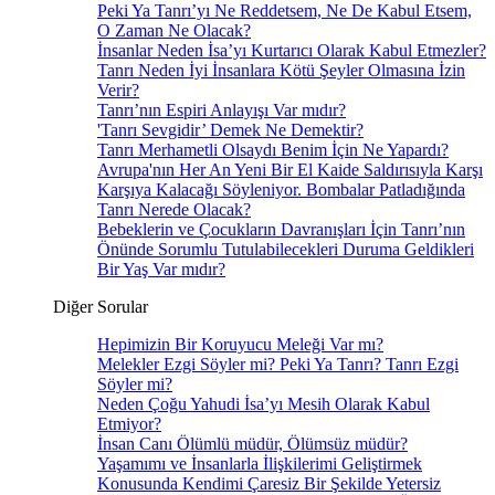
Peki Ya Tanrı’yı Ne Reddetsem, Ne De Kabul Etsem,
O Zaman Ne Olacak?
İnsanlar Neden İsa’yı Kurtarıcı Olarak Kabul Etmezler?
Tanrı Neden İyi İnsanlara Kötü Şeyler Olmasına İzin
Verir?
Tanrı’nın Espiri Anlayışı Var mıdır?
'Tanrı Sevgidir’ Demek Ne Demektir?
Tanrı Merhametli Olsaydı Benim İçin Ne Yapardı?
Avrupa'nın Her An Yeni Bir El Kaide Saldırısıyla Karşı
Karşıya Kalacağı Söyleniyor. Bombalar Patladığında
Tanrı Nerede Olacak?
Bebeklerin ve Çocukların Davranışları İçin Tanrı’nın
Önünde Sorumlu Tutulabilecekleri Duruma Geldikleri
Bir Yaş Var mıdır?
Diğer Sorular
Hepimizin Bir Koruyucu Meleği Var mı?
Melekler Ezgi Söyler mi? Peki Ya Tanrı? Tanrı Ezgi
Söyler mi?
Neden Çoğu Yahudi İsa’yı Mesih Olarak Kabul
Etmiyor?
İnsan Canı Ölümlü müdür, Ölümsüz müdür?
Yaşamımı ve İnsanlarla İlişkilerimi Geliştirmek
Konusunda Kendimi Çaresiz Bir Şekilde Yetersiz