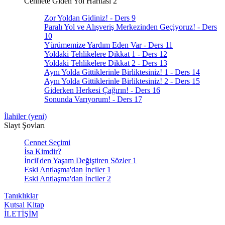
Cennete Giden Yol Haritası 2
Zor Yoldan Gidiniz! - Ders 9
Paralı Yol ve Alışveriş Merkezinden Geçiyoruz! - Ders
10
Yürümemize Yardım Eden Var - Ders 11
Yoldaki Tehlikelere Dikkat 1 - Ders 12
Yoldaki Tehlikelere Dikkat 2 - Ders 13
Aynı Yolda Gittiklerinle Birliktesiniz! 1 - Ders 14
Aynı Yolda Gittiklerinle Birliktesiniz! 2 - Ders 15
Giderken Herkesi Çağırın! - Ders 16
Sonunda Varıyorum! - Ders 17
İlahiler (yeni)
Slayt Şovları
Cennet Seçimi
İsa Kimdir?
İncil'den Yaşam Değiştiren Sözler 1
Eski Antlaşma'dan İnciler 1
Eski Antlaşma'dan İnciler 2
Tanıklıklar
Kutsal Kitap
İLETİŞİM