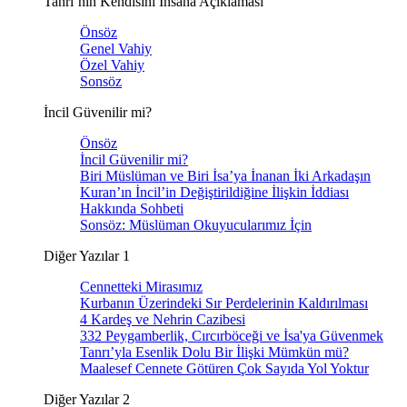
Tanrı’nın Kendisini İnsana Açıklaması
Önsöz
Genel Vahiy
Özel Vahiy
Sonsöz
İncil Güvenilir mi?
Önsöz
İncil Güvenilir mi?
Biri Müslüman ve Biri İsa’ya İnanan İki Arkadaşın
Kuran’ın İncil’in Değiştirildiğine İlişkin İddiası
Hakkında Sohbeti
Sonsöz: Müslüman Okuyucularımız İçin
Diğer Yazılar 1
Cennetteki Mirasımız
Kurbanın Üzerindeki Sır Perdelerinin Kaldırılması
4 Kardeş ve Nehrin Cazibesi
332 Peygamberlik, Cırcırböceği ve İsa'ya Güvenmek
Tanrı’yla Esenlik Dolu Bir İlişki Mümkün mü?
Maalesef Cennete Götüren Çok Sayıda Yol Yoktur
Diğer Yazılar 2