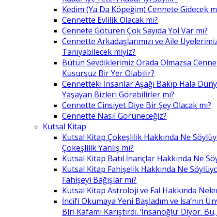
Kedim (Ya Da Köpeğim) Cennete Gidecek m
Cennette Evlilik Olacak mı?
Cennete Götüren Çok Sayıda Yol Var mı?
Cennette Arkadaşlarımızı ve Aile Üyelerimiz
Tanıyabilecek miyiz?
Bütün Sevdiklerimiz Orada Olmazsa Cennet
Kusursuz Bir Yer Olabilir?
Cennetteki İnsanlar Aşağı Bakıp Hala Dün
Yaşayan Bizleri Görebilirler mi?
Cennette Cinsiyet Diye Bir Şey Olacak mı?
Cennette Nasıl Görüneceğiz?
Kutsal Kitap
Kutsal Kitap Çokeşlilik Hakkında Ne Söylü
Çokeşlilik Yanlış mı?
Kutsal Kitap Batıl İnançlar Hakkında Ne Sö
Kutsal Kitap Fahişelik Hakkında Ne Söylüyo
Fahişeyi Bağışlar mı?
Kutsal Kitap Astroloji ve Fal Hakkında Nele
İncil’i Okumaya Yeni Başladım ve İsa’nın Ü
Biri Kafamı Karıştırdı. ‘İnsanoğlu’ Diyor. 