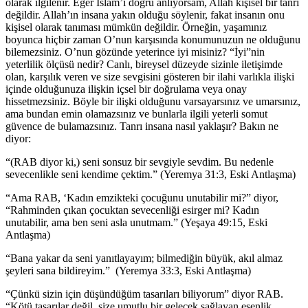
olarak ilgilenir. Eğer İslam’ı doğru anlıyorsam, Allah kişisel bir tanrı
değildir. Allah’ın insana yakın olduğu söylenir, fakat insanın onu
kişisel olarak tanıması mümkün değildir. Örneğin, yaşamınız
boyunca hiçbir zaman O’nun karşısında konumunuzun ne olduğunu
bilemezsiniz. O’nun gözünde yeterince iyi misiniz? “İyi”nin
yeterlilik ölçüsü nedir? Canlı, bireysel düzeyde sizinle iletişimde
olan, karşılık veren ve size sevgisini gösteren bir ilahi varlıkla ilişki
içinde olduğunuza ilişkin içsel bir doğrulama veya onay
hissetmezsiniz. Böyle bir ilişki olduğunu varsayarsınız ve umarsınız,
ama bundan emin olamazsınız ve bunlarla ilgili yeterli somut
güvence de bulamazsınız. Tanrı insana nasıl yaklaşır? Bakın ne
diyor:
“(RAB diyor ki,) seni sonsuz bir sevgiyle sevdim. Bu nedenle
sevecenlikle seni kendime çektim.” (Yeremya 31:3, Eski Antlaşma)
“Ama RAB, ‘Kadın emzikteki çocuğunu unutabilir mi?” diyor,
“Rahminden çıkan çocuktan sevecenliği esirger mi? Kadın
unutabilir, ama ben seni asla unutmam.” (Yeşaya 49:15, Eski
Antlaşma)
“Bana yakar da seni yanıtlayayım; bilmediğin büyük, akıl almaz
şeyleri sana bildireyim.” (Yeremya 33:3, Eski Antlaşma)
“Çünkü sizin için düşündüğüm tasarıları biliyorum” diyor RAB.
“Kötü tasarılar değil, size umutlu bir gelecek sağlayan esenlik