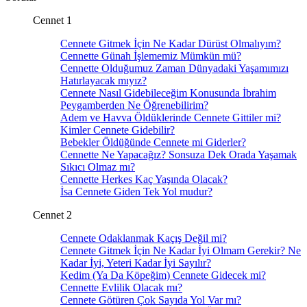
Cennet 1
Cennete Gitmek İçin Ne Kadar Dürüst Olmalıyım?
Cennette Günah İşlememiz Mümkün mü?
Cennette Olduğumuz Zaman Dünyadaki Yaşamımızı
Hatırlayacak mıyız?
Cennete Nasıl Gidebileceğim Konusunda İbrahim
Peygamberden Ne Öğrenebilirim?
Adem ve Havva Öldüklerinde Cennete Gittiler mi?
Kimler Cennete Gidebilir?
Bebekler Öldüğünde Cennete mi Giderler?
Cennette Ne Yapacağız? Sonsuza Dek Orada Yaşamak
Sıkıcı Olmaz mı?
Cennette Herkes Kaç Yaşında Olacak?
İsa Cennete Giden Tek Yol mudur?
Cennet 2
Cennete Odaklanmak Kaçış Değil mi?
Cennete Gitmek İçin Ne Kadar İyi Olmam Gerekir? Ne
Kadar İyi, Yeteri Kadar İyi Sayılır?
Kedim (Ya Da Köpeğim) Cennete Gidecek mi?
Cennette Evlilik Olacak mı?
Cennete Götüren Çok Sayıda Yol Var mı?