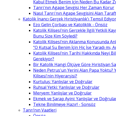
Kabul Etmek Benim İçin Neden Bu Kadar Z
Tanrı'nın Agape Sevgisi Her Zaman Korur
Nasıl Tanrı'nın Agape Sevgisini Alan Taraft
Katolik İnancı Gerçek Hıristiyanlık’ı Temsil Ediyo
Ezo Gelin Çorbası ve Katoliklik - Önsöz
Katolik Kilisesi’nin Gerçekle İlgili Yetkili K
Bunu Size Kim Söyledi?
Katolik Kilisesi’nin Aklanma Konusunda Anl
“O Kutsal Su Benim İçin Hiç İşe Yaradı mı, 
Katolik Kilisesi’nin Tarihi Hakkında Neyi B
Gerekiyor?
Bir Katolik Hangi Ölçüye Göre Hıristiyan Say
Neden Petrus'un Yerini Alan Papa Yoktu? Y
Kilisesi'nin Hiyerarşisi?
Kurtuluş: Yanlışlar ve Doğrular
Ruhsal Yetki: Yanlışlar ve Doğrular
Meryem: Yanlışlar ve Doğrular
Ekmek ve Şarap Ayini: Yanlışlar ve Doğrula
Tekne Binilmeye Hazır! - Sonsöz
Tanrı’nın Vaatleri
Önsöz