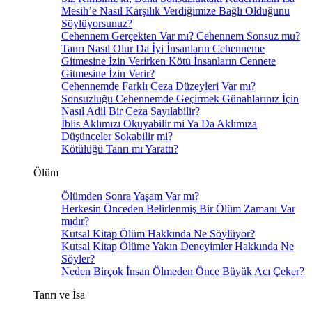
Mesih’e Nasıl Karşılık Verdiğimize Bağlı Olduğunu
Söylüyorsunuz?
Cehennem Gerçekten Var mı? Cehennem Sonsuz mu?
Tanrı Nasıl Olur Da İyi İnsanların Cehenneme
Gitmesine İzin Verirken Kötü İnsanların Cennete
Gitmesine İzin Verir?
Cehennemde Farklı Ceza Düzeyleri Var mı?
Sonsuzluğu Cehennemde Geçirmek Günahlarınız İçin
Nasıl Adil Bir Ceza Sayılabilir?
İblis Aklımızı Okuyabilir mi Ya Da Aklımıza
Düşünceler Sokabilir mi?
Kötülüğü Tanrı mı Yarattı?
Ölüm
Ölümden Sonra Yaşam Var mı?
Herkesin Önceden Belirlenmiş Bir Ölüm Zamanı Var
mıdır?
Kutsal Kitap Ölüm Hakkında Ne Söylüyor?
Kutsal Kitap Ölüme Yakın Deneyimler Hakkında Ne
Söyler?
Neden Birçok İnsan Ölmeden Önce Büyük Acı Çeker?
Tanrı ve İsa