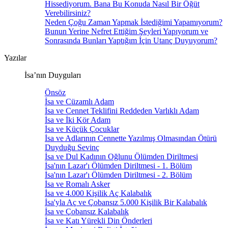
Hissediyorum. Bana Bu Konuda Nasıl Bir Öğüt
Verebilirsiniz?
Neden Çoğu Zaman Yapmak İstediğimi Yapamıyorum?
Bunun Yerine Nefret Ettiğim Şeyleri Yapıyorum ve
Sonrasında Bunları Yaptığım İçin Utanç Duyuyorum?
Yazılar
İsa’nın Duyguları
Önsöz
İsa ve Cüzamlı Adam
İsa ve Cennet Teklifini Reddeden Varlıklı Adam
İsa ve İki Kör Adam
İsa ve Küçük Çocuklar
İsa ve Adlarının Cennette Yazılmış Olmasından Ötürü
Duyduğu Sevinç
İsa ve Dul Kadının Oğlunu Ölümden Diriltmesi
İsa'nın Lazar'ı Ölümden Diriltmesi - 1. Bölüm
İsa'nın Lazar'ı Ölümden Diriltmesi - 2. Bölüm
İsa ve Romalı Asker
İsa ve 4.000 Kişilik Aç Kalabalık
İsa'yla Aç ve Çobansız 5.000 Kişilik Bir Kalabalık
İsa ve Çobansız Kalabalık
İsa ve Katı Yürekli Din Önderleri