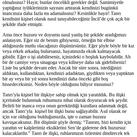
olmalısınız? Hayır, bunlar öncelikli gerekler değil. Samimiyetle
yaptığınız iyiliklerinizin sayısını artırarak kendinizi bugünkü
inancınıza daha fazla mı adamalısınız? Kesinlikle hayır! Tanrı
kendisini kişisel olarak nasıl tanıyabileceğiniz İncil’de çok açık bir
şekilde ifade etmiştir.
Ama önce huzuru ve doyumu nasıl yanlış bir şekilde aradığımızı
anlatayım. Eğer siz de benim gibiyseniz, örneğin bir elbise
aldığınızda mutlu olacağınızı düşünürsünüz. Eğer şöyle böyle bir kız
veya erkek arkadaş bulursanız, hayatınızda eksik kalmayacak
gibidir. Eğer o işi alabilirseniz, içinizdeki o boşluk kaybolabilir. Ah
bir de camiye veya sinagoga veya kiliseye daha sık gidebilseniz!
Liste bu şekilde devam eder. Ancak bir süre sonra, istediğinizi
aldıktan, kullandıktan, kendinizi adadıktan, giydikten veya yaptıktan
bir ay veya bir yıl sonra kendinizi daha önceki gibi boş
hissedeceksiniz. Neden böyle olduğunu biliyor musunuz?
Tanrı’yla kişisel bir ilişkiye sahip olmak için yaratıldık. Bu ilişki
içerisinde bulunmak ruhumuzu nihai olarak doyuracak tek şeydir.
Belirli bir inanca veya onun gerektirdiği kurallara adanmak değil,
ancak Tanrı’yla kişisel bir ilişki bunu sağlayabilir. Asıl olarak ne
için var olduğunu bulduğunuzda, işte o zaman huzura
kavuşacaksınız. Bir düşünür şöyle demiş: “Tanrım, bizi kendin için
yarattın ve kalplerimiz eksiklerini Sen’de giderene dek huzursuz
kalacaklardır.” Tanrı ile ilişki, ruhlarımızın özlemini dindirecek tek