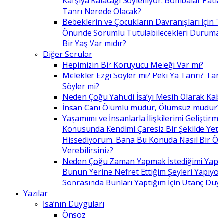
Karşıya Kalacağı Söyleniyor. Bombalar Patl
Tanrı Nerede Olacak?
Bebeklerin ve Çocukların Davranışları İçin 
Önünde Sorumlu Tutulabilecekleri Duruma 
Bir Yaş Var mıdır?
Diğer Sorular
Hepimizin Bir Koruyucu Meleği Var mı?
Melekler Ezgi Söyler mi? Peki Ya Tanrı? Tan
Söyler mi?
Neden Çoğu Yahudi İsa’yı Mesih Olarak Ka
İnsan Canı Ölümlü müdür, Ölümsüz müdür
Yaşamımı ve İnsanlarla İlişkilerimi Geliştir
Konusunda Kendimi Çaresiz Bir Şekilde Yet
Hissediyorum. Bana Bu Konuda Nasıl Bir 
Verebilirsiniz?
Neden Çoğu Zaman Yapmak İstediğimi Ya
Bunun Yerine Nefret Ettiğim Şeyleri Yapıy
Sonrasında Bunları Yaptığım İçin Utanç D
Yazılar
İsa’nın Duyguları
Önsöz