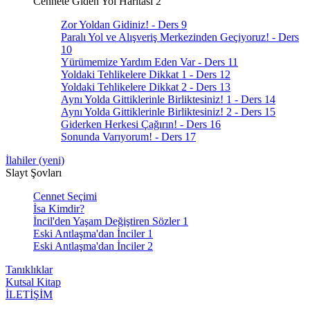
Cennete Giden Yol Haritası 2
Zor Yoldan Gidiniz! - Ders 9
Paralı Yol ve Alışveriş Merkezinden Geçiyoruz! - Ders
10
Yürümemize Yardım Eden Var - Ders 11
Yoldaki Tehlikelere Dikkat 1 - Ders 12
Yoldaki Tehlikelere Dikkat 2 - Ders 13
Aynı Yolda Gittiklerinle Birliktesiniz! 1 - Ders 14
Aynı Yolda Gittiklerinle Birliktesiniz! 2 - Ders 15
Giderken Herkesi Çağırın! - Ders 16
Sonunda Varıyorum! - Ders 17
İlahiler (yeni)
Slayt Şovları
Cennet Seçimi
İsa Kimdir?
İncil'den Yaşam Değiştiren Sözler 1
Eski Antlaşma'dan İnciler 1
Eski Antlaşma'dan İnciler 2
Tanıklıklar
Kutsal Kitap
İLETİŞİM