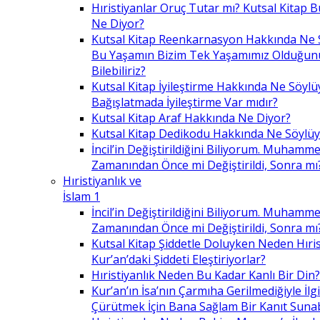
Hıristiyanlar Oruç Tutar mı? Kutsal Kitap
Ne Diyor?
Kutsal Kitap Reenkarnasyon Hakkında Ne 
Bu Yaşamın Bizim Tek Yaşamımız Olduğunu
Bilebiliriz?
Kutsal Kitap İyileştirme Hakkında Ne Söylü
Bağışlatmada İyileştirme Var mıdır?
Kutsal Kitap Araf Hakkında Ne Diyor?
Kutsal Kitap Dedikodu Hakkında Ne Söylüy
İncil’in Değiştirildiğini Biliyorum. Muhamme
Zamanından Önce mi Değiştirildi, Sonra mı
Hıristiyanlık ve
İslam 1
İncil’in Değiştirildiğini Biliyorum. Muhamme
Zamanından Önce mi Değiştirildi, Sonra mı
Kutsal Kitap Şiddetle Doluyken Neden Hıris
Kur’an’daki Şiddeti Eleştiriyorlar?
Hıristiyanlık Neden Bu Kadar Kanlı Bir Din?
Kur’an’ın İsa’nın Çarmıha Gerilmediğiyle İlgil
Çürütmek İçin Bana Sağlam Bir Kanıt Sunabi