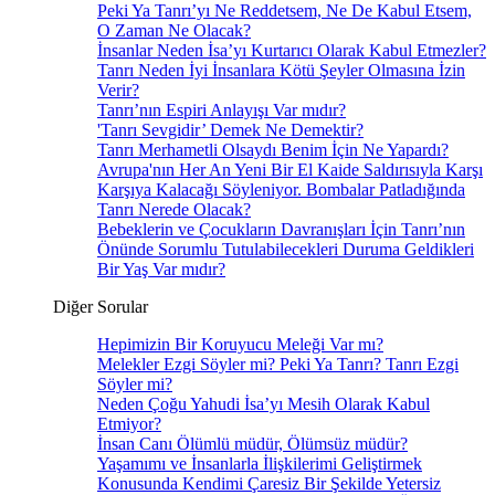
Peki Ya Tanrı’yı Ne Reddetsem, Ne De Kabul Etsem,
O Zaman Ne Olacak?
İnsanlar Neden İsa’yı Kurtarıcı Olarak Kabul Etmezler?
Tanrı Neden İyi İnsanlara Kötü Şeyler Olmasına İzin
Verir?
Tanrı’nın Espiri Anlayışı Var mıdır?
'Tanrı Sevgidir’ Demek Ne Demektir?
Tanrı Merhametli Olsaydı Benim İçin Ne Yapardı?
Avrupa'nın Her An Yeni Bir El Kaide Saldırısıyla Karşı
Karşıya Kalacağı Söyleniyor. Bombalar Patladığında
Tanrı Nerede Olacak?
Bebeklerin ve Çocukların Davranışları İçin Tanrı’nın
Önünde Sorumlu Tutulabilecekleri Duruma Geldikleri
Bir Yaş Var mıdır?
Diğer Sorular
Hepimizin Bir Koruyucu Meleği Var mı?
Melekler Ezgi Söyler mi? Peki Ya Tanrı? Tanrı Ezgi
Söyler mi?
Neden Çoğu Yahudi İsa’yı Mesih Olarak Kabul
Etmiyor?
İnsan Canı Ölümlü müdür, Ölümsüz müdür?
Yaşamımı ve İnsanlarla İlişkilerimi Geliştirmek
Konusunda Kendimi Çaresiz Bir Şekilde Yetersiz