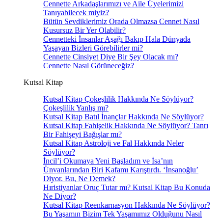
Cennette Arkadaşlarımızı ve Aile Üyelerimizi
Tanıyabilecek miyiz?
Bütün Sevdiklerimiz Orada Olmazsa Cennet Nasıl
Kusursuz Bir Yer Olabilir?
Cennetteki İnsanlar Aşağı Bakıp Hala Dünyada
Yaşayan Bizleri Görebilirler mi?
Cennette Cinsiyet Diye Bir Şey Olacak mı?
Cennette Nasıl Görüneceğiz?
Kutsal Kitap
Kutsal Kitap Çokeşlilik Hakkında Ne Söylüyor?
Çokeşlilik Yanlış mı?
Kutsal Kitap Batıl İnançlar Hakkında Ne Söylüyor?
Kutsal Kitap Fahişelik Hakkında Ne Söylüyor? Tanrı
Bir Fahişeyi Bağışlar mı?
Kutsal Kitap Astroloji ve Fal Hakkında Neler
Söylüyor?
İncil’i Okumaya Yeni Başladım ve İsa’nın
Ünvanlarından Biri Kafamı Karıştırdı. ‘İnsanoğlu’
Diyor. Bu, Ne Demek?
Hıristiyanlar Oruç Tutar mı? Kutsal Kitap Bu Konuda
Ne Diyor?
Kutsal Kitap Reenkarnasyon Hakkında Ne Söylüyor?
Bu Yaşamın Bizim Tek Yaşamımız Olduğunu Nasıl