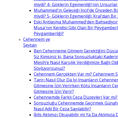
miydi? 4- Göklerin Egemenliği'nin Unsurlar
Muhammed'in Geleceği İncil'de Önceden Bil
miydi? 5- Göklerin Egemenliği: Kral'dan Bir
Eski Antlaşma Muhammed'den Bahsediyor
Musa'nın Kendisi Gibi Olan Bir Peygamberle 
Peygamberliği?
Cehennem ve
Şeytan
Ben Cehenneme Gitmem Gerektiğini Düş
Siz Kimsiniz ki, Bana Sonsuzluktaki Kaderim
Mesih’e Nasıl Karşılık Verdiğimize Bağlı O
Söylüyorsunuz?
Cehennem Gerçekten Var mı? Cehennem 
Tanrı Nasıl Olur Da İyi İnsanların Cehenn
Gitmesine İzin Verirken Kötü İnsanların C
Gitmesine İzin Verir?
Cehennemde Farklı Ceza Düzeyleri Var mı?
Sonsuzluğu Cehennemde Geçirmek Günahla
Nasıl Adil Bir Ceza Sayılabilir?
İblis Aklımızı Okuyabilir mi Ya Da Aklımıza