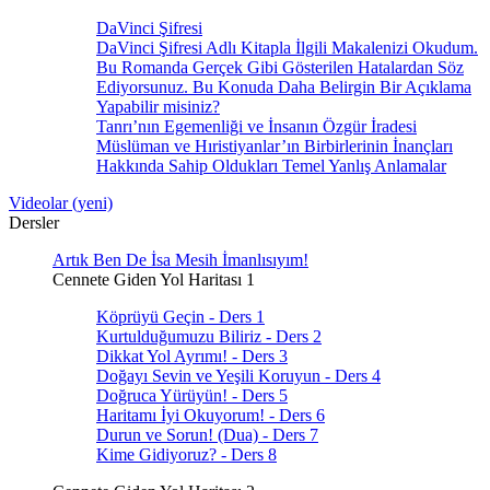
DaVinci Şifresi
DaVinci Şifresi Adlı Kitapla İlgili Makalenizi Okudum.
Bu Romanda Gerçek Gibi Gösterilen Hatalardan Söz
Ediyorsunuz. Bu Konuda Daha Belirgin Bir Açıklama
Yapabilir misiniz?
Tanrı’nın Egemenliği ve İnsanın Özgür İradesi
Müslüman ve Hıristiyanlar’ın Birbirlerinin İnançları
Hakkında Sahip Oldukları Temel Yanlış Anlamalar
Videolar (yeni)
Dersler
Artık Ben De İsa Mesih İmanlısıyım!
Cennete Giden Yol Haritası 1
Köprüyü Geçin - Ders 1
Kurtulduğumuzu Biliriz - Ders 2
Dikkat Yol Ayrımı! - Ders 3
Doğayı Sevin ve Yeşili Koruyun - Ders 4
Doğruca Yürüyün! - Ders 5
Haritamı İyi Okuyorum! - Ders 6
Durun ve Sorun! (Dua) - Ders 7
Kime Gidiyoruz? - Ders 8