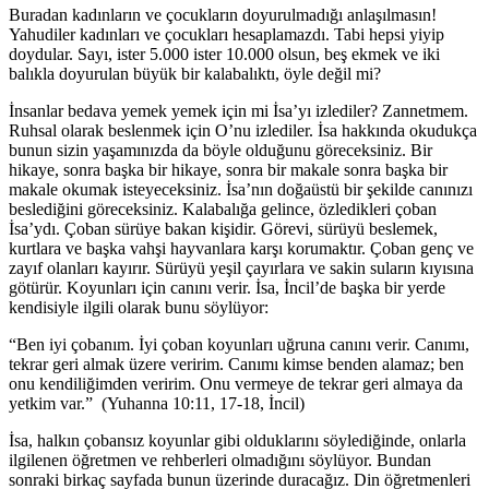
Buradan kadınların ve çocukların doyurulmadığı anlaşılmasın!
Yahudiler kadınları ve çocukları hesaplamazdı. Tabi hepsi yiyip
doydular. Sayı, ister 5.000 ister 10.000 olsun, beş ekmek ve iki
balıkla doyurulan büyük bir kalabalıktı, öyle değil mi?
İnsanlar bedava yemek yemek için mi İsa’yı izlediler? Zannetmem.
Ruhsal olarak beslenmek için O’nu izlediler. İsa hakkında okudukça
bunun sizin yaşamınızda da böyle olduğunu göreceksiniz. Bir
hikaye, sonra başka bir hikaye, sonra bir makale sonra başka bir
makale okumak isteyeceksiniz. İsa’nın doğaüstü bir şekilde canınızı
beslediğini göreceksiniz. Kalabalığa gelince, özledikleri çoban
İsa’ydı. Çoban sürüye bakan kişidir. Görevi, sürüyü beslemek,
kurtlara ve başka vahşi hayvanlara karşı korumaktır. Çoban genç ve
zayıf olanları kayırır. Sürüyü yeşil çayırlara ve sakin suların kıyısına
götürür. Koyunları için canını verir. İsa, İncil’de başka bir yerde
kendisiyle ilgili olarak bunu söylüyor:
“Ben iyi çobanım. İyi çoban koyunları uğruna canını verir. Canımı,
tekrar geri almak üzere veririm. Canımı kimse benden alamaz; ben
onu kendiliğimden veririm. Onu vermeye de tekrar geri almaya da
yetkim var.” (Yuhanna 10:11, 17-18, İncil)
İsa, halkın çobansız koyunlar gibi olduklarını söylediğinde, onlarla
ilgilenen öğretmen ve rehberleri olmadığını söylüyor. Bundan
sonraki birkaç sayfada bunun üzerinde duracağız. Din öğretmenleri