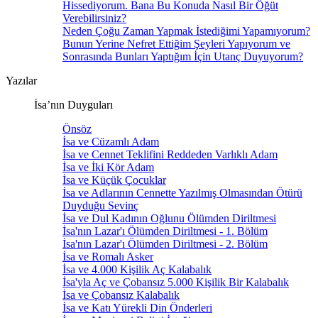
Hissediyorum. Bana Bu Konuda Nasıl Bir Öğüt
Verebilirsiniz?
Neden Çoğu Zaman Yapmak İstediğimi Yapamıyorum?
Bunun Yerine Nefret Ettiğim Şeyleri Yapıyorum ve
Sonrasında Bunları Yaptığım İçin Utanç Duyuyorum?
Yazılar
İsa’nın Duyguları
Önsöz
İsa ve Cüzamlı Adam
İsa ve Cennet Teklifini Reddeden Varlıklı Adam
İsa ve İki Kör Adam
İsa ve Küçük Çocuklar
İsa ve Adlarının Cennette Yazılmış Olmasından Ötürü
Duyduğu Sevinç
İsa ve Dul Kadının Oğlunu Ölümden Diriltmesi
İsa'nın Lazar'ı Ölümden Diriltmesi - 1. Bölüm
İsa'nın Lazar'ı Ölümden Diriltmesi - 2. Bölüm
İsa ve Romalı Asker
İsa ve 4.000 Kişilik Aç Kalabalık
İsa'yla Aç ve Çobansız 5.000 Kişilik Bir Kalabalık
İsa ve Çobansız Kalabalık
İsa ve Katı Yürekli Din Önderleri