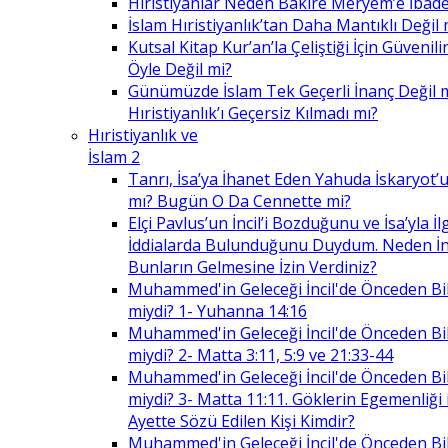
Hıristiyanlar Neden Bakire Meryem’e İbade
İslam Hıristiyanlık’tan Daha Mantıklı Değil 
Kutsal Kitap Kur’an’la Çeliştiği İçin Güvenilir
Öyle Değil mi?
Günümüzde İslam Tek Geçerli İnanç Değil 
Hıristiyanlık’ı Geçersiz Kılmadı mı?
Hıristiyanlık ve
İslam 2
Tanrı, İsa’ya İhanet Eden Yahuda İskaryot’u
mı? Bugün O Da Cennette mi?
Elçi Pavlus’un İncil’i Bozduğunu ve İsa’yla İlg
İddialarda Bulunduğunu Duydum. Neden İnc
Bunların Gelmesine İzin Verdiniz?
Muhammed'in Geleceği İncil'de Önceden Bil
miydi? 1- Yuhanna 14:16
Muhammed'in Geleceği İncil'de Önceden Bil
miydi? 2- Matta 3:11, 5:9 ve 21:33-44
Muhammed'in Geleceği İncil'de Önceden Bil
miydi? 3- Matta 11:11. Göklerin Egemenliği il
Ayette Sözü Edilen Kişi Kimdir?
Muhammed'in Geleceği İncil'de Önceden Bil