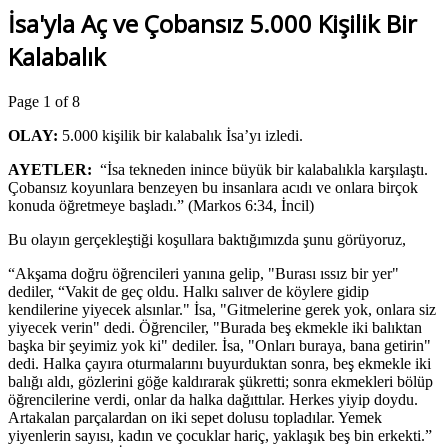
İsa'yla Aç ve Çobansız 5.000 Kişilik Bir
Kalabalık
Page 1 of 8
OLAY:
5.000 kişilik bir kalabalık İsa’yı izledi.
AYETLER:
“İsa tekneden inince büyük bir kalabalıkla karşılaştı.
Çobansız koyunlara benzeyen bu insanlara acıdı ve onlara birçok
konuda öğretmeye başladı.” (Markos 6:34, İncil)
Bu olayın gerçekleştiği koşullara baktığımızda şunu görüyoruz,
“Akşama doğru öğrencileri yanına gelip, "Burası ıssız bir yer"
dediler, “Vakit de geç oldu. Halkı salıver de köylere gidip
kendilerine yiyecek alsınlar." İsa, "Gitmelerine gerek yok, onlara siz
yiyecek verin" dedi. Öğrenciler, "Burada beş ekmekle iki balıktan
başka bir şeyimiz yok ki" dediler. İsa, "Onları buraya, bana getirin"
dedi. Halka çayıra oturmalarını buyurduktan sonra, beş ekmekle iki
balığı aldı, gözlerini göğe kaldırarak şükretti; sonra ekmekleri bölüp
öğrencilerine verdi, onlar da halka dağıttılar. Herkes yiyip doydu.
Artakalan parçalardan on iki sepet dolusu topladılar. Yemek
yiyenlerin sayısı, kadın ve çocuklar hariç, yaklaşık beş bin erkekti.”