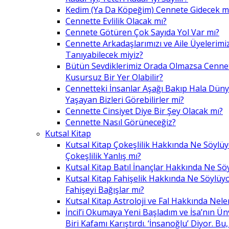
Kedim (Ya Da Köpeğim) Cennete Gidecek m
Cennette Evlilik Olacak mı?
Cennete Götüren Çok Sayıda Yol Var mı?
Cennette Arkadaşlarımızı ve Aile Üyelerimiz
Tanıyabilecek miyiz?
Bütün Sevdiklerimiz Orada Olmazsa Cennet
Kusursuz Bir Yer Olabilir?
Cennetteki İnsanlar Aşağı Bakıp Hala Dün
Yaşayan Bizleri Görebilirler mi?
Cennette Cinsiyet Diye Bir Şey Olacak mı?
Cennette Nasıl Görüneceğiz?
Kutsal Kitap
Kutsal Kitap Çokeşlilik Hakkında Ne Söylü
Çokeşlilik Yanlış mı?
Kutsal Kitap Batıl İnançlar Hakkında Ne Sö
Kutsal Kitap Fahişelik Hakkında Ne Söylüyo
Fahişeyi Bağışlar mı?
Kutsal Kitap Astroloji ve Fal Hakkında Nele
İncil’i Okumaya Yeni Başladım ve İsa’nın Ü
Biri Kafamı Karıştırdı. ‘İnsanoğlu’ Diyor. 