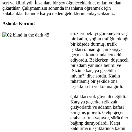
sert ve kibirliydi. İnsanlara bir şey öğreteceklerine, onları yoldan
çıkardılar. Çalışmamızın sonunda insanların öğrenmek için
kalabalıklar halinde İsa’ya neden geldiklerini anlayacaksınız.
Aslında Körüm!
Gözleri pek iyi göremeyen yaşlı
bir kadın, yoğun trafiğin olduğu
bir köşede durmuş, trafik
ışıkları olmadığı için karşıya
geçmek konusunda tereddüt
ediyordu. Beklerken, düşünceli
bir adam yanında belirdi ve
‘Sizinle karşıya geçebilir
miyim?’ diye sordu. Kadın
rahatlamış bir şekilde ona
teşekkür etti ve koluna girdi.
Çıktıkları yok güvenli değildi.
Karşıya geçerken zik zak
çiziyorlardı ve adamın kafası
karışmış gibiydi. Gelip geçen
arabalar fren yapıyor, sürücüler
bağırıp duruyorlardı. Karşı
kaldırıma ulaştıklarında kadın