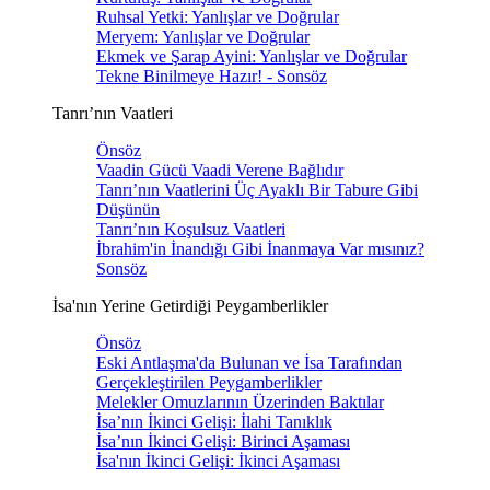
Ruhsal Yetki: Yanlışlar ve Doğrular
Meryem: Yanlışlar ve Doğrular
Ekmek ve Şarap Ayini: Yanlışlar ve Doğrular
Tekne Binilmeye Hazır! - Sonsöz
Tanrı’nın Vaatleri
Önsöz
Vaadin Gücü Vaadi Verene Bağlıdır
Tanrı’nın Vaatlerini Üç Ayaklı Bir Tabure Gibi
Düşünün
Tanrı’nın Koşulsuz Vaatleri
İbrahim'in İnandığı Gibi İnanmaya Var mısınız?
Sonsöz
İsa'nın Yerine Getirdiği Peygamberlikler
Önsöz
Eski Antlaşma'da Bulunan ve İsa Tarafından
Gerçekleştirilen Peygamberlikler
Melekler Omuzlarının Üzerinden Baktılar
İsa’nın İkinci Gelişi: İlahi Tanıklık
İsa’nın İkinci Gelişi: Birinci Aşaması
İsa'nın İkinci Gelişi: İkinci Aşaması