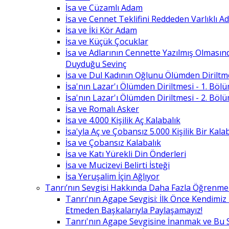
İsa ve Cüzamlı Adam
İsa ve Cennet Teklifini Reddeden Varlıklı 
İsa ve İki Kör Adam
İsa ve Küçük Çocuklar
İsa ve Adlarının Cennette Yazılmış Olması
Duyduğu Sevinç
İsa ve Dul Kadının Oğlunu Ölümden Diriltm
İsa'nın Lazar'ı Ölümden Diriltmesi - 1. Böl
İsa'nın Lazar'ı Ölümden Diriltmesi - 2. Böl
İsa ve Romalı Asker
İsa ve 4.000 Kişilik Aç Kalabalık
İsa'yla Aç ve Çobansız 5.000 Kişilik Bir Kala
İsa ve Çobansız Kalabalık
İsa ve Katı Yürekli Din Önderleri
İsa ve Mucizevi Belirti İsteği
İsa Yeruşalim İçin Ağlıyor
Tanrı’nın Sevgisi Hakkında Daha Fazla Öğrenme
Tanrı'nın Agape Sevgisi: İlk Önce Kendimi
Etmeden Başkalarıyla Paylaşamayız!
Tanrı'nın Agape Sevgisine İnanmak ve Bu 