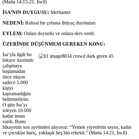
(Matta 14:15-21, İncil)
İSA’NIN DUYGUSU:
Merhamet
N
EDEN
İ:
Ruhsal bir çobana ihtiyaç duymaları
EYLEM:
Onları doyurdu ve onlara ders verdi.
ÜZERİNDE DÜŞÜNMEM GEREKEN KONU
:
İsa’yla ilgili bu
hikaye üzerinde
çalışmaya
başlamadan
önce olayın
sadece 5.000
kişiyi
kapsamadığını
belirtmeliyim.
O gün İsa’yı
izleyen 10.000
kadar insan
vardı. Bunu
hikayenin son ayetinden alıyoruz: “Yemek yiyenlerin sayısı, kadın
ve çocuklar hariç, yaklaşık beş bin erkekti.” (Matta 14:21, İncil)