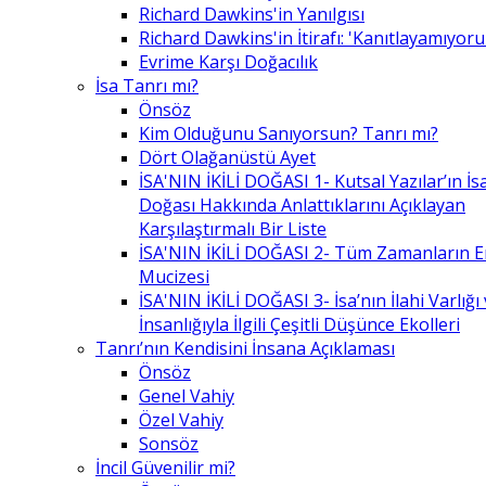
Richard Dawkins'in Yanılgısı
Richard Dawkins'in İtirafı: 'Kanıtlayamıyor
Evrime Karşı Doğacılık
İsa Tanrı mı?
Önsöz
Kim Olduğunu Sanıyorsun? Tanrı mı?
Dört Olağanüstü Ayet
İSA'NIN İKİLİ DOĞASI 1- Kutsal Yazılar’ın İsa’
Doğası Hakkında Anlattıklarını Açıklayan
Karşılaştırmalı Bir Liste
İSA'NIN İKİLİ DOĞASI 2- Tüm Zamanların 
Mucizesi
İSA'NIN İKİLİ DOĞASI 3- İsa’nın İlahi Varlığı
İnsanlığıyla İlgili Çeşitli Düşünce Ekolleri
Tanrı’nın Kendisini İnsana Açıklaması
Önsöz
Genel Vahiy
Özel Vahiy
Sonsöz
İncil Güvenilir mi?