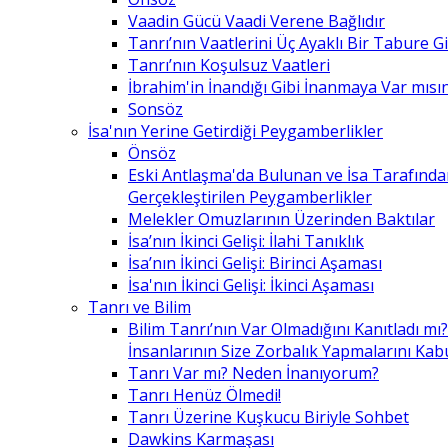
Vaadin Gücü Vaadi Verene Bağlıdır
Tanrı’nın Vaatlerini Üç Ayaklı Bir Tabure 
Tanrı’nın Koşulsuz Vaatleri
İbrahim'in İnandığı Gibi İnanmaya Var mısın
Sonsöz
İsa'nın Yerine Getirdiği Peygamberlikler
Önsöz
Eski Antlaşma'da Bulunan ve İsa Tarafınd
Gerçekleştirilen Peygamberlikler
Melekler Omuzlarının Üzerinden Baktılar
İsa’nın İkinci Gelişi: İlahi Tanıklık
İsa’nın İkinci Gelişi: Birinci Aşaması
İsa'nın İkinci Gelişi: İkinci Aşaması
Tanrı ve Bilim
Bilim Tanrı’nın Var Olmadığını Kanıtladı mı?
İnsanlarının Size Zorbalık Yapmalarını Kab
Tanrı Var mı? Neden İnanıyorum?
Tanrı Henüz Ölmedi!
Tanrı Üzerine Kuşkucu Biriyle Sohbet
Dawkins Karmaşası