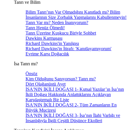
Tanrı ve Bilim
Bilim Tanrı’nın Var Olmadığını Kanıtladı mı? Bilim
İnsanlarının Size Zorbalık Yapmalarını Kabullenmeyin!
Tanrı Var mı? Neden İnanıyorum?
Tanrı Henüz Ölmedi!
Tanrı Üzerine Kuşkucu Biriyle Sohbet
Dawkins Karmaşası
Richard Dawkins'in Yanılgısı
Richard Dawkins'in İtirafı: 'Kanıtlayamıyorum'
Evrime Karşı Doğacılık
İsa Tanrı mı?
Önsöz
Kim Olduğunu Sanıyorsun? Tanrı mı?
Dört Olağanüstü Ayet
İSA'NIN İKİLİ DOĞASI 1- Kutsal Yazılar’ın İsa’nın
İkili Doğası Hakkında Anlattıklarını Açıklayan
Karşılaştırmalı Bir Liste
İSA'NIN İKİLİ DOĞASI 2- Tüm Zamanların En
Büyük Mucizesi
İSA'NIN İKİLİ DOĞASI 3- İsa’nın İlahi Varlığı ve
İnsanlığıyla İlgili Çeşitli Düşünce Ekolleri