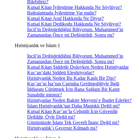
Bilebiliriz?
Kutsal Kitap İyileştirme Hakkında Ne Söylüyor?
Bağışlatmada İyileştirme Var mıdır?
Kutsal Kitap Araf Hakkında Ne Diyor?
Kutsal Kitap Dedikodu Hakkında Ne Söylüyor?
İncil’in Değiştirildiğini Biliyorum. Muhammed’in
Zamanından Önce mi Değiştirildi, Sonra mı?
Hıristiyanlık ve İslam 1
İncil’in Değiştirildiğini Biliyorum. Muhammed’in
Zamanından Önce mi Değiştirildi, Sonra mı?
Kutsal Kitap Şiddetle Doluyken Neden Hıristiyanlar
Kur’an’daki Şiddeti Eleştiriyorlar?
Hıristiyanlık Neden Bu Kadar Kanlı Bir Din?
Kur’an’ın İsa’nın Çarmıha Gerilmediğiyle İlgili
İddiasını Çürütmek İçin Bana Sağlam Bir Kanıt
Sunabilir misiniz?
Hıristiyanlar Neden Bakire Meryem’e İbadet Ederler?
İslam Hıristiyanlık’tan Daha Mantıklı Değil mi?
Kutsal Kitap Kur’an’la Çeliştiği İçin Güvenilir
Değildir, Öyle Değil mi?
Günümüzde İslam Tek Geçerli İnanç Değil mi?
Hıristiyanlık’ı Geçersiz Kılmadı mı?