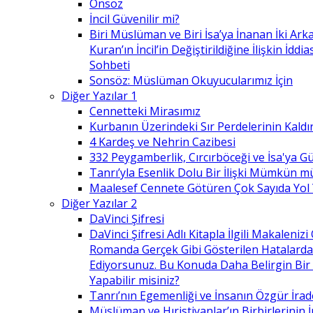
Önsöz
İncil Güvenilir mi?
Biri Müslüman ve Biri İsa’ya İnanan İki Ark
Kuran’ın İncil’in Değiştirildiğine İlişkin İdd
Sohbeti
Sonsöz: Müslüman Okuyucularımız İçin
Diğer Yazılar 1
Cennetteki Mirasımız
Kurbanın Üzerindeki Sır Perdelerinin Kaldı
4 Kardeş ve Nehrin Cazibesi
332 Peygamberlik, Cırcırböceği ve İsa'ya 
Tanrı’yla Esenlik Dolu Bir İlişki Mümkün m
Maalesef Cennete Götüren Çok Sayıda Yol
Diğer Yazılar 2
DaVinci Şifresi
DaVinci Şifresi Adlı Kitapla İlgili Makaleni
Romanda Gerçek Gibi Gösterilen Hatalard
Ediyorsunuz. Bu Konuda Daha Belirgin Bir
Yapabilir misiniz?
Tanrı’nın Egemenliği ve İnsanın Özgür İrad
Müslüman ve Hıristiyanlar’ın Birbirlerinin İ