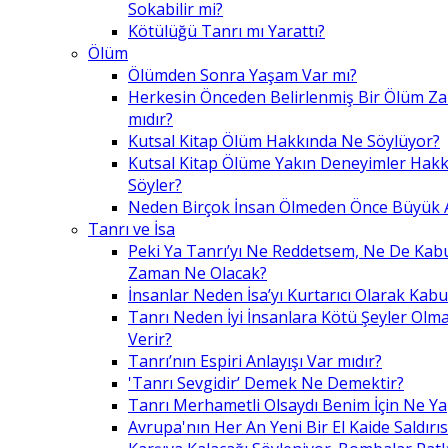
Sokabilir mi?
Kötülüğü Tanrı mı Yarattı?
Ölüm
Ölümden Sonra Yaşam Var mı?
Herkesin Önceden Belirlenmiş Bir Ölüm Z
mıdır?
Kutsal Kitap Ölüm Hakkında Ne Söylüyor?
Kutsal Kitap Ölüme Yakın Deneyimler Hak
Söyler?
Neden Birçok İnsan Ölmeden Önce Büyük A
Tanrı ve İsa
Peki Ya Tanrı’yı Ne Reddetsem, Ne De Kab
Zaman Ne Olacak?
İnsanlar Neden İsa’yı Kurtarıcı Olarak Kabu
Tanrı Neden İyi İnsanlara Kötü Şeyler Olma
Verir?
Tanrı’nın Espiri Anlayışı Var mıdır?
'Tanrı Sevgidir’ Demek Ne Demektir?
Tanrı Merhametli Olsaydı Benim İçin Ne Ya
Avrupa'nın Her An Yeni Bir El Kaide Saldırıs