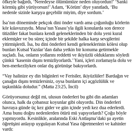
öfkeyle bağırdı, ‘Neredeyse ölümümüze neden oluyordun!’ ‘Sanki
körmüş gibi yürüyorsun!’ Adam, ‘Körüm’ diye yanıtladı, ‘Bu
nedenle sizinle karşıya geçebilir miyim, diye sordum.’
İsa’nın döneminde pekçok dini önder vardı ama çoğunluğu körlerin
kör kılavuzuydu. Musa’nın Yasası’yla ilgili konularda son derece
titizdiler fakat bunlara kendi geleneklerinden bir dolu yeni kural
eklemişler ve bu süreç içinde bir şekilde halka karşı sevgilerini
yitirmişlerdi. İsa, bu dini önderleri kendi geleneklerinin kölesi olup
bunları Kutsal Yazılar’dan daha yetkin bir konuma getirmekle
suçladı. İsa, onların yollarını reddetti ve ikiyüzlü olduklarını söyledi
çünkü ‘kasenin dışını temizliyorlardı.’ Yani, içleri zorlamayla dolu ve
ben-merkezliyken onlar dış görünüşe bakıyorlardı.
“Vay halinize ey din bilginleri ve Ferisiler, ikiyüzlüler! Bardağın ve
çanağın dışını temizlersiniz, oysa bunların içi açgözlülük ve
taşkınlıkla doludur.” (Matta 23:25, İncil)
Görüyorsunuz değil mi, ulusun önderleri bu gibi din adamları
olunca, halk da çobansız koyunlar gibi oluyordu. Din önderleri
havraya günde üç kez gider ve gün içinde yedi kez dua ederlerdi.
Ama bunu doğru nedenlerden ötürü mü yapıyorlardı? Çoğu böyle
yapmıyordu. Kesinlikle, aralarında Eski Antlaşma’daki şu ayetin
öğretişini anlayıp uygulayan Kutsal Yasa öğretmenleri ve kahinler
vardı: