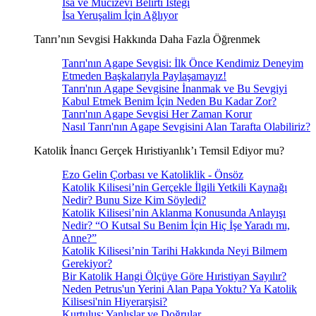
İsa ve Mucizevi Belirti İsteği
İsa Yeruşalim İçin Ağlıyor
Tanrı’nın Sevgisi Hakkında Daha Fazla Öğrenmek
Tanrı'nın Agape Sevgisi: İlk Önce Kendimiz Deneyim
Etmeden Başkalarıyla Paylaşamayız!
Tanrı'nın Agape Sevgisine İnanmak ve Bu Sevgiyi
Kabul Etmek Benim İçin Neden Bu Kadar Zor?
Tanrı'nın Agape Sevgisi Her Zaman Korur
Nasıl Tanrı'nın Agape Sevgisini Alan Tarafta Olabiliriz?
Katolik İnancı Gerçek Hıristiyanlık’ı Temsil Ediyor mu?
Ezo Gelin Çorbası ve Katoliklik - Önsöz
Katolik Kilisesi’nin Gerçekle İlgili Yetkili Kaynağı
Nedir? Bunu Size Kim Söyledi?
Katolik Kilisesi’nin Aklanma Konusunda Anlayışı
Nedir? “O Kutsal Su Benim İçin Hiç İşe Yaradı mı,
Anne?”
Katolik Kilisesi’nin Tarihi Hakkında Neyi Bilmem
Gerekiyor?
Bir Katolik Hangi Ölçüye Göre Hıristiyan Sayılır?
Neden Petrus'un Yerini Alan Papa Yoktu? Ya Katolik
Kilisesi'nin Hiyerarşisi?
Kurtuluş: Yanlışlar ve Doğrular