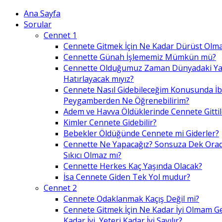
Ana Sayfa
Sorular
Cennet 1
Cennete Gitmek İçin Ne Kadar Dürüst Olma
Cennette Günah İşlememiz Mümkün mü?
Cennette Olduğumuz Zaman Dünyadaki Ya
Hatırlayacak mıyız?
Cennete Nasıl Gidebileceğim Konusunda İ
Peygamberden Ne Öğrenebilirim?
Adem ve Havva Öldüklerinde Cennete Gittil
Kimler Cennete Gidebilir?
Bebekler Öldüğünde Cennete mi Giderler?
Cennette Ne Yapacağız? Sonsuza Dek Ora
Sıkıcı Olmaz mı?
Cennette Herkes Kaç Yaşında Olacak?
İsa Cennete Giden Tek Yol mudur?
Cennet 2
Cennete Odaklanmak Kaçış Değil mi?
Cennete Gitmek İçin Ne Kadar İyi Olmam G
Kadar İyi, Yeteri Kadar İyi Sayılır?