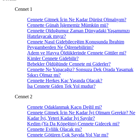
Cennet 1
Cennete Gitmek İçin Ne Kadar Dürüst Olmalıyım?
Cennette Günah İşlememiz Mümkün mü?
Cennette Olduğumuz Zaman Dünyadaki Yaşamımızı
Hatırlayacak mıyız?
Cennete Nasıl Gidebileceğim Konusunda İbrahim
Peygamberden Ne Öğrenebilirim?
Adem ve Havva Öldüklerinde Cennete Gittiler mi?
Kimler Cennete Gidebilir?
Bebekler Öldüğünde Cennete mi Giderler?
Cennette Ne Yapacağız? Sonsuza Dek Orada Yaşamak
Sıkıcı Olmaz mı?
Cennette Herkes Kaç Yaşında Olacak?
İsa Cennete Giden Tek Yol mudur?
Cennet 2
Cennete Odaklanmak Kaçış Değil mi?
Cennete Gitmek İçin Ne Kadar İyi Olmam Gerekir? Ne
Kadar İyi, Yeteri Kadar İyi Sayılır?
Kedim (Ya Da Köpeğim) Cennete Gidecek mi?
Cennette Evlilik Olacak mı?
Cennete Götüren Çok Sayıda Yol Var mı?