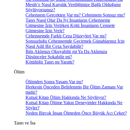
Mesih’e Nasıl Karşılık Verdiğimize Bağlı Olduğunu
Söylüyorsunuz?
Cehennem Gerçekten Var mı? Cehennem Sonsuz mu?
Tanrı Nasıl Olur Da İyi İnsanların Cehenneme
Gitmesine İzin Verirken Kötü İnsanların Cennete
Gitmesine İzin Verir?
Cehennemde Farklı Ceza Düzeyleri Var mı?
Sonsuzluğu Cehennemde Geçirmek Günahlarınız İçin
Nasıl Adil Bir Ceza Sayılabilir?
İblis Aklımızı Okuyabilir mi Ya Da Aklımıza
Düşünceler Sokabilir mi?
Kötülüğü Tanrı mı Yarattı?
Ölüm
Ölümden Sonra Yaşam Var mı?
Herkesin Önceden Belirlenmiş Bir Ölüm Zamanı Var
mıdır?
Kutsal Kitap Ölüm Hakkında Ne Söylüyor?
Kutsal Kitap Ölüme Yakın Deneyimler Hakkında Ne
Söyler?
Neden Birçok İnsan Ölmeden Önce Büyük Acı Çeker?
Tanrı ve İsa