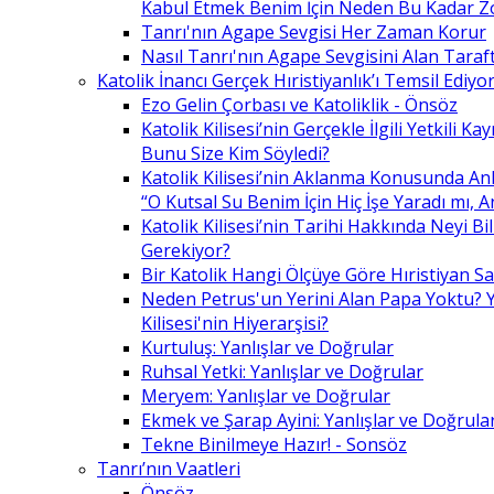
Kabul Etmek Benim İçin Neden Bu Kadar Z
Tanrı'nın Agape Sevgisi Her Zaman Korur
Nasıl Tanrı'nın Agape Sevgisini Alan Taraft
Katolik İnancı Gerçek Hıristiyanlık’ı Temsil Ediyo
Ezo Gelin Çorbası ve Katoliklik - Önsöz
Katolik Kilisesi’nin Gerçekle İlgili Yetkili K
Bunu Size Kim Söyledi?
Katolik Kilisesi’nin Aklanma Konusunda Anl
“O Kutsal Su Benim İçin Hiç İşe Yaradı mı, 
Katolik Kilisesi’nin Tarihi Hakkında Neyi B
Gerekiyor?
Bir Katolik Hangi Ölçüye Göre Hıristiyan Say
Neden Petrus'un Yerini Alan Papa Yoktu? Y
Kilisesi'nin Hiyerarşisi?
Kurtuluş: Yanlışlar ve Doğrular
Ruhsal Yetki: Yanlışlar ve Doğrular
Meryem: Yanlışlar ve Doğrular
Ekmek ve Şarap Ayini: Yanlışlar ve Doğrula
Tekne Binilmeye Hazır! - Sonsöz
Tanrı’nın Vaatleri
Önsöz