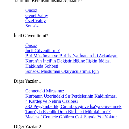
Tanrı’nın Kendisini İnsana Açıklaması
Önsöz
Genel Vahiy
Özel Vahiy
Sonsöz
İncil Güvenilir mi?
Önsöz
İncil Güvenilir mi?
Biri Müslüman ve Biri İsa’ya İnanan İki Arkadaşın
Kuran’ın İncil’in Değiştirildiğine İlişkin İddiası
Hakkında Sohbeti
Sonsöz: Müslüman Okuyucularımız İçin
Diğer Yazılar 1
Cennetteki Mirasımız
Kurbanın Üzerindeki Sır Perdelerinin Kaldırılması
4 Kardeş ve Nehrin Cazibesi
332 Peygamberlik, Cırcırböceği ve İsa'ya Güvenmek
Tanrı’yla Esenlik Dolu Bir İlişki Mümkün mü?
Maalesef Cennete Götüren Çok Sayıda Yol Yoktur
Diğer Yazılar 2