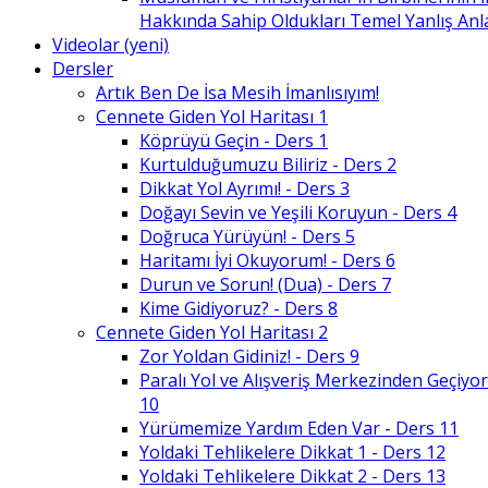
Hakkında Sahip Oldukları Temel Yanlış An
Videolar (yeni)
Dersler
Artık Ben De İsa Mesih İmanlısıyım!
Cennete Giden Yol Haritası 1
Köprüyü Geçin - Ders 1
Kurtulduğumuzu Biliriz - Ders 2
Dikkat Yol Ayrımı! - Ders 3
Doğayı Sevin ve Yeşili Koruyun - Ders 4
Doğruca Yürüyün! - Ders 5
Haritamı İyi Okuyorum! - Ders 6
Durun ve Sorun! (Dua) - Ders 7
Kime Gidiyoruz? - Ders 8
Cennete Giden Yol Haritası 2
Zor Yoldan Gidiniz! - Ders 9
Paralı Yol ve Alışveriş Merkezinden Geçiyor
10
Yürümemize Yardım Eden Var - Ders 11
Yoldaki Tehlikelere Dikkat 1 - Ders 12
Yoldaki Tehlikelere Dikkat 2 - Ders 13