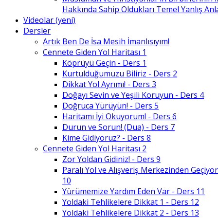
Hakkında Sahip Oldukları Temel Yanlış An
Videolar (yeni)
Dersler
Artık Ben De İsa Mesih İmanlısıyım!
Cennete Giden Yol Haritası 1
Köprüyü Geçin - Ders 1
Kurtulduğumuzu Biliriz - Ders 2
Dikkat Yol Ayrımı! - Ders 3
Doğayı Sevin ve Yeşili Koruyun - Ders 4
Doğruca Yürüyün! - Ders 5
Haritamı İyi Okuyorum! - Ders 6
Durun ve Sorun! (Dua) - Ders 7
Kime Gidiyoruz? - Ders 8
Cennete Giden Yol Haritası 2
Zor Yoldan Gidiniz! - Ders 9
Paralı Yol ve Alışveriş Merkezinden Geçiyor
10
Yürümemize Yardım Eden Var - Ders 11
Yoldaki Tehlikelere Dikkat 1 - Ders 12
Yoldaki Tehlikelere Dikkat 2 - Ders 13