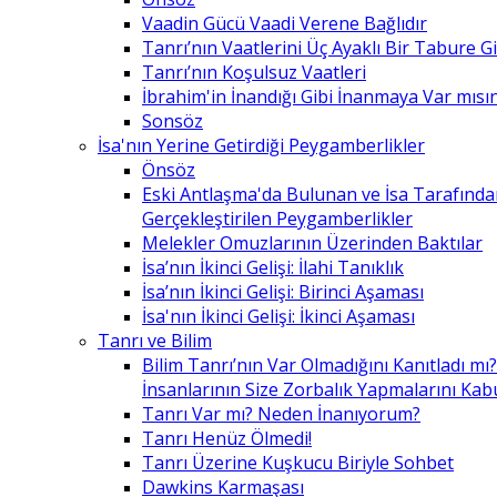
Vaadin Gücü Vaadi Verene Bağlıdır
Tanrı’nın Vaatlerini Üç Ayaklı Bir Tabure 
Tanrı’nın Koşulsuz Vaatleri
İbrahim'in İnandığı Gibi İnanmaya Var mısın
Sonsöz
İsa'nın Yerine Getirdiği Peygamberlikler
Önsöz
Eski Antlaşma'da Bulunan ve İsa Tarafınd
Gerçekleştirilen Peygamberlikler
Melekler Omuzlarının Üzerinden Baktılar
İsa’nın İkinci Gelişi: İlahi Tanıklık
İsa’nın İkinci Gelişi: Birinci Aşaması
İsa'nın İkinci Gelişi: İkinci Aşaması
Tanrı ve Bilim
Bilim Tanrı’nın Var Olmadığını Kanıtladı mı?
İnsanlarının Size Zorbalık Yapmalarını Kab
Tanrı Var mı? Neden İnanıyorum?
Tanrı Henüz Ölmedi!
Tanrı Üzerine Kuşkucu Biriyle Sohbet
Dawkins Karmaşası