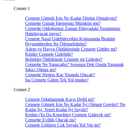
Cennet 1
Cennete Gitmek İçin Ne Kadar Dürüst Olmalıyım?
Cennette Günah İşlememiz Mümkün mü?
Cennette Olduğumuz Zaman Dünyadaki Yaşamımızı
Hatırlayacak mıyız?
Cennete Nasıl Gidebileceğim Konusunda İbrahim
Peygamberden Ne Öğrenebilirim?
Adem ve Havva Öldüklerinde Cennete Gittiler mi?
Kimler Cennete Gidebilir?
Bebekler Öldüğünde Cennete mi Giderler?
Cennette Ne Yapacağız? Sonsuza Dek Orada Yaşamak
Sıkıcı Olmaz mı?
Cennette Herkes Kaç Yaşında Olacak?
İsa Cennete Giden Tek Yol mudur?
Cennet 2
Cennete Odaklanmak Kaçış Değil mi?
Cennete Gitmek İçin Ne Kadar İyi Olmam Gerekir? Ne
Kadar İyi, Yeteri Kadar İyi Sayılır?
Kedim (Ya Da Köpeğim) Cennete Gidecek mi?
Cennette Evlilik Olacak mı?
Cennete Götüren Çok Sayıda Yol Var mı?