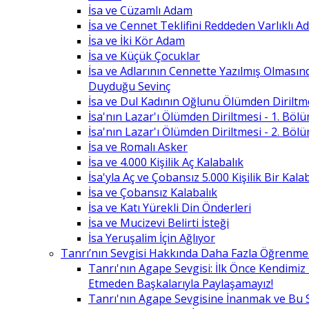
İsa ve Cüzamlı Adam
İsa ve Cennet Teklifini Reddeden Varlıklı 
İsa ve İki Kör Adam
İsa ve Küçük Çocuklar
İsa ve Adlarının Cennette Yazılmış Olması
Duyduğu Sevinç
İsa ve Dul Kadının Oğlunu Ölümden Diriltm
İsa'nın Lazar'ı Ölümden Diriltmesi - 1. Böl
İsa'nın Lazar'ı Ölümden Diriltmesi - 2. Böl
İsa ve Romalı Asker
İsa ve 4.000 Kişilik Aç Kalabalık
İsa'yla Aç ve Çobansız 5.000 Kişilik Bir Kala
İsa ve Çobansız Kalabalık
İsa ve Katı Yürekli Din Önderleri
İsa ve Mucizevi Belirti İsteği
İsa Yeruşalim İçin Ağlıyor
Tanrı’nın Sevgisi Hakkında Daha Fazla Öğrenme
Tanrı'nın Agape Sevgisi: İlk Önce Kendimi
Etmeden Başkalarıyla Paylaşamayız!
Tanrı'nın Agape Sevgisine İnanmak ve Bu 