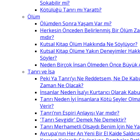
Sokabilir mi?
Kötülüğü Tanrı mı Yarattı?
Ölüm
Ölümden Sonra Yaşam Var mı?
Herkesin Önceden Belirlenmiş Bir Ölüm Z
mıdır?
Kutsal Kitap Ölüm Hakkında Ne Söylüyor?
Kutsal Kitap Ölüme Yakın Deneyimler Hak
Söyler?
Neden Birçok İnsan Ölmeden Önce Büyük A
Tanrı ve İsa
Peki Ya Tanrı’yı Ne Reddetsem, Ne De Kab
Zaman Ne Olacak?
İnsanlar Neden İsa’yı Kurtarıcı Olarak Kabu
Tanrı Neden İyi İnsanlara Kötü Şeyler Olma
Verir?
Tanrı’nın Espiri Anlayışı Var mıdır?
'Tanrı Sevgidir’ Demek Ne Demektir?
Tanrı Merhametli Olsaydı Benim İçin Ne Ya
Avrupa'nın Her An Yeni Bir El Kaide Saldırıs