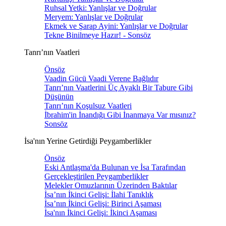
Ruhsal Yetki: Yanlışlar ve Doğrular
Meryem: Yanlışlar ve Doğrular
Ekmek ve Şarap Ayini: Yanlışlar ve Doğrular
Tekne Binilmeye Hazır! - Sonsöz
Tanrı’nın Vaatleri
Önsöz
Vaadin Gücü Vaadi Verene Bağlıdır
Tanrı’nın Vaatlerini Üç Ayaklı Bir Tabure Gibi
Düşünün
Tanrı’nın Koşulsuz Vaatleri
İbrahim'in İnandığı Gibi İnanmaya Var mısınız?
Sonsöz
İsa'nın Yerine Getirdiği Peygamberlikler
Önsöz
Eski Antlaşma'da Bulunan ve İsa Tarafından
Gerçekleştirilen Peygamberlikler
Melekler Omuzlarının Üzerinden Baktılar
İsa’nın İkinci Gelişi: İlahi Tanıklık
İsa’nın İkinci Gelişi: Birinci Aşaması
İsa'nın İkinci Gelişi: İkinci Aşaması