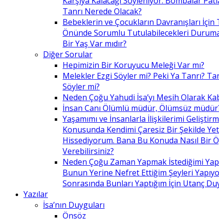
Karşıya Kalacağı Söyleniyor. Bombalar Patl
Tanrı Nerede Olacak?
Bebeklerin ve Çocukların Davranışları İçin 
Önünde Sorumlu Tutulabilecekleri Duruma 
Bir Yaş Var mıdır?
Diğer Sorular
Hepimizin Bir Koruyucu Meleği Var mı?
Melekler Ezgi Söyler mi? Peki Ya Tanrı? Tan
Söyler mi?
Neden Çoğu Yahudi İsa’yı Mesih Olarak Ka
İnsan Canı Ölümlü müdür, Ölümsüz müdür
Yaşamımı ve İnsanlarla İlişkilerimi Geliştir
Konusunda Kendimi Çaresiz Bir Şekilde Yet
Hissediyorum. Bana Bu Konuda Nasıl Bir 
Verebilirsiniz?
Neden Çoğu Zaman Yapmak İstediğimi Ya
Bunun Yerine Nefret Ettiğim Şeyleri Yapıy
Sonrasında Bunları Yaptığım İçin Utanç D
Yazılar
İsa’nın Duyguları
Önsöz