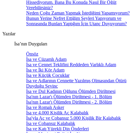
Hissediyorum. Bana Bu Konuda Nasıl Bir Öğüt
Verebilirsiniz?
Neden Çoğu Zaman Yapmak İstediğimi Yapamıyorum?
Bunun Yerine Nefret Ettiğim Şeyleri Yapıyorum ve
Sonrasında Bunları Yaptığım İçin Utanç Duyuyorum?
Yazılar
İsa’nın Duyguları
Önsöz
İsa ve Cüzamlı Adam
İsa ve Cennet Teklifini Reddeden Varlıklı Adam
İsa ve İki Kör Adam
İsa ve Küçük Çocuklar
İsa ve Adlarının Cennette Yazılmış Olmasından Ötürü
Duyduğu Sevinç
İsa ve Dul Kadının Oğlunu Ölümden Diriltmesi
İsa'nın Lazar'ı Ölümden Diriltmesi - 1. Bölüm
İsa'nın Lazar'ı Ölümden Diriltmesi - 2. Bölüm
İsa ve Romalı Asker
İsa ve 4.000 Kişilik Aç Kalabalık
İsa'yla Aç ve Çobansız 5.000 Kişilik Bir Kalabalık
İsa ve Çobansız Kalabalık
İsa ve Katı Yürekli Din Önderleri