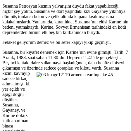
Susanna Petrosyan kızının yalvarışını duydu fakat yapabileceği
hiçbir şey yoktu. Susanna ve dört yaşındaki kızı Gayaney yıkıntıya
dönmüş tonlarca beton ve çelik altında kapana kısılmışçasına
kalakalmışlardı. Yanlarında, karanlıkta, Susanna’nın eltisi Karine’nin
bedeni yatmaktaydı. Karine, Sovyet Ermenistan tarihindeki en kötü
depremlerden birinin elli beş bin kurbanından biriydi.
Felaket geliyorum demez ve bu sefer kapıyı yıkıp geçmişti.
Susanna, bir kıyafet denemek için Karine’nin evine gitmişti. Tarih, 7
Aralık, 1988, saat sabah 11:30’du. Deprem 11:41’de gerçekleşti.
Beşinci kattaki daire sallanmaya başladığında, daha henüz elbiseyi
çıkarmıştı ve üzerinde sadece çorapları ve kilotu vardı.
Susanna
kızını kavrayıp
sadece birkaç
adım atmıştı ki,
yer açıldı ve
aşağı doğru
düştüler.
Susanna,
Gayaney, ve
Karine dokuz
katlı apartman
binası