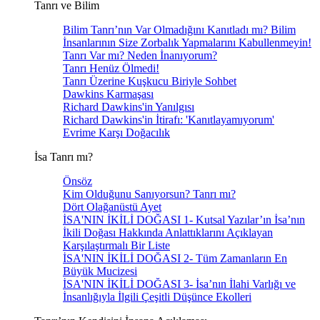
Tanrı ve Bilim
Bilim Tanrı’nın Var Olmadığını Kanıtladı mı? Bilim
İnsanlarının Size Zorbalık Yapmalarını Kabullenmeyin!
Tanrı Var mı? Neden İnanıyorum?
Tanrı Henüz Ölmedi!
Tanrı Üzerine Kuşkucu Biriyle Sohbet
Dawkins Karmaşası
Richard Dawkins'in Yanılgısı
Richard Dawkins'in İtirafı: 'Kanıtlayamıyorum'
Evrime Karşı Doğacılık
İsa Tanrı mı?
Önsöz
Kim Olduğunu Sanıyorsun? Tanrı mı?
Dört Olağanüstü Ayet
İSA'NIN İKİLİ DOĞASI 1- Kutsal Yazılar’ın İsa’nın
İkili Doğası Hakkında Anlattıklarını Açıklayan
Karşılaştırmalı Bir Liste
İSA'NIN İKİLİ DOĞASI 2- Tüm Zamanların En
Büyük Mucizesi
İSA'NIN İKİLİ DOĞASI 3- İsa’nın İlahi Varlığı ve
İnsanlığıyla İlgili Çeşitli Düşünce Ekolleri