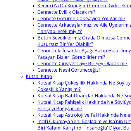
Kedim (Ya Da Köpeğim) Cennete Gidecek m
Cennette Evlilik Olacak mı?
Cennete Götüren Çok Sayıda Yol Var mı?
Cennette Arkadaşlarımızı ve Aile Üyelerimiz
Tanıyabilecek miyiz?
Bütün Sevdiklerimiz Orada Olmazsa Cennet
Kusursuz Bir Yer Olabilir?
Cennetteki İnsanlar Aşağı Bakıp Hala Dün
Yaşayan Bizleri Görebilirler mi?
Cennette Cinsiyet Diye Bir Şey Olacak mı?
Cennette Nasıl Görüneceğiz?
Kutsal Kitap
Kutsal Kitap Çokeşlilik Hakkında Ne Söylü
Çokeşlilik Yanlış mı?
Kutsal Kitap Batıl İnançlar Hakkında Ne Sö
Kutsal Kitap Fahişelik Hakkında Ne Söylüyo
Fahişeyi Bağışlar mı?
Kutsal Kitap Astroloji ve Fal Hakkında Nele
İncil’i Okumaya Yeni Başladım ve İsa’nın Ü
Biri Kafamı Karıştırdı. ‘İnsanoğlu’ Diyor. 