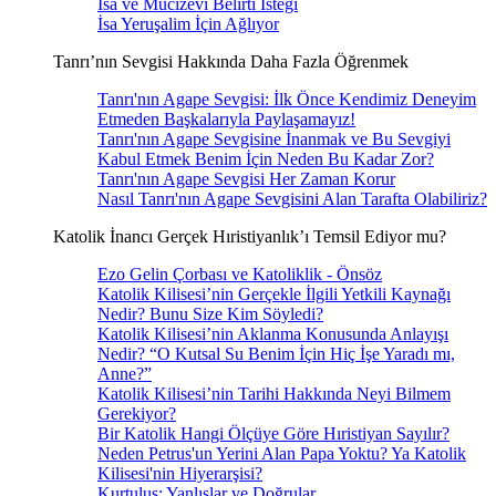
İsa ve Mucizevi Belirti İsteği
İsa Yeruşalim İçin Ağlıyor
Tanrı’nın Sevgisi Hakkında Daha Fazla Öğrenmek
Tanrı'nın Agape Sevgisi: İlk Önce Kendimiz Deneyim
Etmeden Başkalarıyla Paylaşamayız!
Tanrı'nın Agape Sevgisine İnanmak ve Bu Sevgiyi
Kabul Etmek Benim İçin Neden Bu Kadar Zor?
Tanrı'nın Agape Sevgisi Her Zaman Korur
Nasıl Tanrı'nın Agape Sevgisini Alan Tarafta Olabiliriz?
Katolik İnancı Gerçek Hıristiyanlık’ı Temsil Ediyor mu?
Ezo Gelin Çorbası ve Katoliklik - Önsöz
Katolik Kilisesi’nin Gerçekle İlgili Yetkili Kaynağı
Nedir? Bunu Size Kim Söyledi?
Katolik Kilisesi’nin Aklanma Konusunda Anlayışı
Nedir? “O Kutsal Su Benim İçin Hiç İşe Yaradı mı,
Anne?”
Katolik Kilisesi’nin Tarihi Hakkında Neyi Bilmem
Gerekiyor?
Bir Katolik Hangi Ölçüye Göre Hıristiyan Sayılır?
Neden Petrus'un Yerini Alan Papa Yoktu? Ya Katolik
Kilisesi'nin Hiyerarşisi?
Kurtuluş: Yanlışlar ve Doğrular