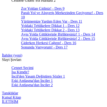
Cennete Giden Yol Haritası 2
Zor Yoldan Gidiniz! - Ders 9
Paralı Yol ve Alışveriş Merkezinden Geçiyoruz! - Ders
10
Yürümemize Yardım Eden Var - Ders 11
Yoldaki Tehlikelere Dikkat 1 - Ders 12
Yoldaki Tehlikelere Dikkat 2 - Ders 13
Aynı Yolda Gittiklerinle Birliktesiniz! 1 - Ders 14
Aynı Yolda Gittiklerinle Birliktesiniz! 2 - Ders 15
Giderken Herkesi Çağırın! - Ders 16
Sonunda Varıyorum! - Ders 17
İlahiler (yeni)
Slayt Şovları
Cennet Seçimi
İsa Kimdir?
İncil'den Yaşam Değiştiren Sözler 1
Eski Antlaşma'dan İnciler 1
Eski Antlaşma'dan İnciler 2
Tanıklıklar
Kutsal Kitap
İLETİŞİM