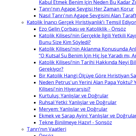
Kabul Etmek Benim İçin Neden Bu Kadar Z
Tanrı'nın Agape Sevgisi Her Zaman Korur
Nasıl Tanrı'nın Agape Sevgisini Alan Taraft
Katolik İnancı Gerçek Hıristiyanlık’ı Temsil Ediyo
Ezo Gelin Çorbası ve Katoliklik - Önsöz
Katolik Kilisesi’nin Gerçekle İlgili Yetkili K
Bunu Size Kim Söyledi?
Katolik Kilisesi’nin Aklanma Konusunda Anl
“O Kutsal Su Benim İçin Hiç İşe Yaradı mı, 
Katolik Kilisesi’nin Tarihi Hakkında Neyi B
Gerekiyor?
Bir Katolik Hangi Ölçüye Göre Hıristiyan Say
Neden Petrus'un Yerini Alan Papa Yoktu? Y
Kilisesi'nin Hiyerarşisi?
Kurtuluş: Yanlışlar ve Doğrular
Ruhsal Yetki: Yanlışlar ve Doğrular
Meryem: Yanlışlar ve Doğrular
Ekmek ve Şarap Ayini: Yanlışlar ve Doğrula
Tekne Binilmeye Hazır! - Sonsöz
Tanrı’nın Vaatleri
Önsöz