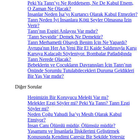
Peki Ya Tanrı’yı Ne Reddetsem, Ne De Kabul Etsem,
O Zaman Ne Olacak?
İnsanlar Neden İsa’yı Kurtarıcı Olarak Kabul Etmezler?
Tanrı Neden İyi İnsanlara Kötü Şeyler Olmasına İzin
Verir?
Tanrı’nın Espiri Anlayışı Var mıdır?
'Tanrı Sevgidir’ Demek Ne Demektir?
Tanrı Merhametli Olsaydı Benim İçin Ne Yapardı?
Avrupa'nın Her An Yeni Bir El Kaide Saldırısıyla Karşı
Karşıya Kalacağı Söyleniyor. Bombalar Patladığında
Tanrı Nerede Olacak?
Bebeklerin ve Çocukların Davranışları İçin Tanrı’nın
Önünde Sorumlu Tutulabilecekleri Duruma Geldikleri
Bir Yaş Var mıdır?
Diğer Sorular
Hepimizin Bir Koruyucu Meleği Var mı?
Melekler Ezgi Söyler mi? Peki Ya Tanrı? Tanrı Ezgi
Söyler mi?
Neden Çoğu Yahudi İsa’yı Mesih Olarak Kabul
Etmiyor?
İnsan Canı Ölümlü müdür, Ölümsüz müdür?
Yaşamımı ve İnsanlarla İlişkilerimi Geliştirmek
Konusunda Kendimi Çaresiz Bir Şekilde Yetersiz