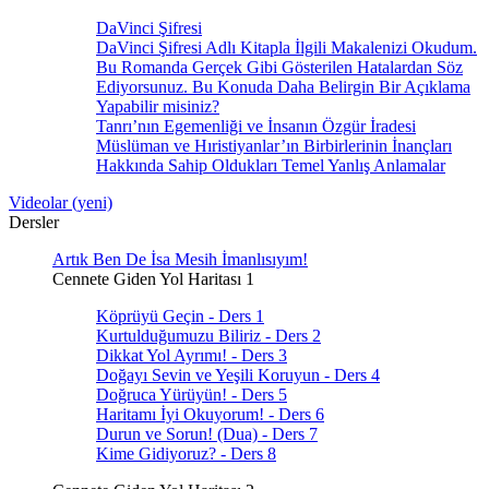
DaVinci Şifresi
DaVinci Şifresi Adlı Kitapla İlgili Makalenizi Okudum.
Bu Romanda Gerçek Gibi Gösterilen Hatalardan Söz
Ediyorsunuz. Bu Konuda Daha Belirgin Bir Açıklama
Yapabilir misiniz?
Tanrı’nın Egemenliği ve İnsanın Özgür İradesi
Müslüman ve Hıristiyanlar’ın Birbirlerinin İnançları
Hakkında Sahip Oldukları Temel Yanlış Anlamalar
Videolar (yeni)
Dersler
Artık Ben De İsa Mesih İmanlısıyım!
Cennete Giden Yol Haritası 1
Köprüyü Geçin - Ders 1
Kurtulduğumuzu Biliriz - Ders 2
Dikkat Yol Ayrımı! - Ders 3
Doğayı Sevin ve Yeşili Koruyun - Ders 4
Doğruca Yürüyün! - Ders 5
Haritamı İyi Okuyorum! - Ders 6
Durun ve Sorun! (Dua) - Ders 7
Kime Gidiyoruz? - Ders 8