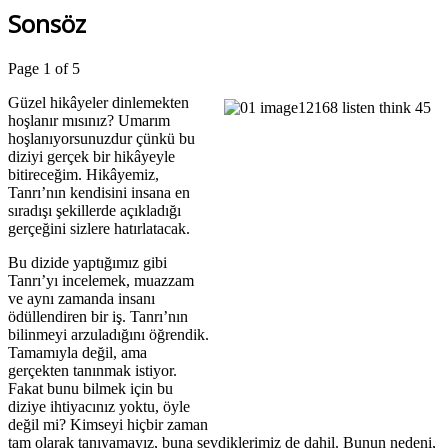
Sonsöz
Page 1 of 5
Güzel hikâyeler dinlemekten
hoşlanır mısınız? Umarım
hoşlanıyorsunuzdur çünkü bu
diziyi gerçek bir hikâyeyle
bitireceğim. Hikâyemiz,
Tanrı’nın kendisini insana en
sıradışı şekillerde açıkladığı
gerçeğini sizlere hatırlatacak.
Bu dizide yaptığımız gibi
Tanrı’yı incelemek, muazzam
ve aynı zamanda insanı
ödüllendiren bir iş. Tanrı’nın
bilinmeyi arzuladığını öğrendik.
Tamamıyla değil, ama
gerçekten tanınmak istiyor.
Fakat bunu bilmek için bu
diziye ihtiyacınız yoktu, öyle
değil mi? Kimseyi hiçbir zaman
tam olarak tanıyamayız, buna sevdiklerimiz de dahil. Bunun nedeni,