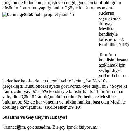
girişiminde bulunanın, suç işleyen değil, gücenen taraf olduğunu
düşünün. Tanrı’nın yaptığı budur.
“Şöyle ki Tanrı, insanların
suçlarını
saymayarak
dünyayı
Mesih'te
kendisiyle
barıştırdı.” (2.
Korintliler 5:19)
Tanrı’nın
kendisini insana
açıklamak için
seçtiği diğer
yollar da her ne
kadar harika olsa da, en önemli vahiy biçimi, İsa Mesih’te
gerçekleşti. Bunu önceki ayette görüyoruz, öyle değil mi? “Şöyle ki
Tanrı…dünyayı
Mesih'te
kendisiyle barıştırdı.” İsa Tanrı’nın nihai
vahyidir. “Çünkü Tanrılığın bütün doluluğu bedence Mesih'te
bulunuyor. Siz de her yönetim ve hükümranlığın başı olan Mesih'te
doluluğa kavuştunuz.” (Koloseliler 2:9-10)
Susanna ve Gayaney’in Hikayesi
“Anneciğim, çok susadım. Bir şey içmek istiyorum.”