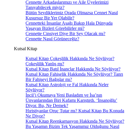
Cennette Arkadaşlarımızı ve Aile Üyelerimizi
Tanıyabilecek miyiz?
Bütün Sevdiklerimiz Orada Olmazsa Cennet Nasıl
Kusursuz Bir Yer Olabilir?
Cennetteki İnsanlar Aşağı Bakıp Hala Dünyada
Yaşayan Bizleri Görebilirler mi?
Cennette Cinsiyet Diye Bir Şey Olacak mı?
Cennette Nasıl Görüneceğiz?
Kutsal Kitap
Kutsal Kitap Çokeşlilik Hakkında Ne Söylüyor?
Çokeşlilik Yanlış mı?
Kutsal Kitap Batıl İnançlar Hakkında Ne Söylüyor?
Kutsal Kitap Fahişelik Hakkında Ne Söylüyor? Tanrı
Bir Fahişeyi Bağışlar mı?
Kutsal Kitap Astroloji ve Fal Hakkında Neler
Söylüyor?
İncil’i Okumaya Yeni Başladım ve İsa’nın
Ünvanlarından Biri Kafamı Karıştırdı. ‘İnsanoğlu’
Diyor. Bu, Ne Demek?
Hıristiyanlar Oruç Tutar mı? Kutsal Kitap Bu Konuda
Ne Diyor?
Kutsal Kitap Reenkarnasyon Hakkında Ne Söylüyor?
Bu Yaşamın Bizim Tek Yaşamımız Olduğunu Nasıl