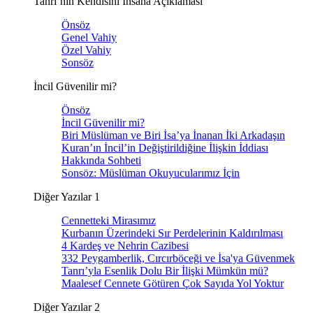
Tanrı’nın Kendisini İnsana Açıklaması
Önsöz
Genel Vahiy
Özel Vahiy
Sonsöz
İncil Güvenilir mi?
Önsöz
İncil Güvenilir mi?
Biri Müslüman ve Biri İsa’ya İnanan İki Arkadaşın
Kuran’ın İncil’in Değiştirildiğine İlişkin İddiası
Hakkında Sohbeti
Sonsöz: Müslüman Okuyucularımız İçin
Diğer Yazılar 1
Cennetteki Mirasımız
Kurbanın Üzerindeki Sır Perdelerinin Kaldırılması
4 Kardeş ve Nehrin Cazibesi
332 Peygamberlik, Cırcırböceği ve İsa'ya Güvenmek
Tanrı’yla Esenlik Dolu Bir İlişki Mümkün mü?
Maalesef Cennete Götüren Çok Sayıda Yol Yoktur
Diğer Yazılar 2