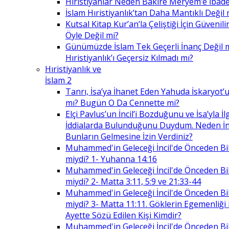
Hıristiyanlar Neden Bakire Meryem’e İbade
İslam Hıristiyanlık’tan Daha Mantıklı Değil 
Kutsal Kitap Kur’an’la Çeliştiği İçin Güvenilir
Öyle Değil mi?
Günümüzde İslam Tek Geçerli İnanç Değil 
Hıristiyanlık’ı Geçersiz Kılmadı mı?
Hıristiyanlık ve
İslam 2
Tanrı, İsa’ya İhanet Eden Yahuda İskaryot’u
mı? Bugün O Da Cennette mi?
Elçi Pavlus’un İncil’i Bozduğunu ve İsa’yla İlg
İddialarda Bulunduğunu Duydum. Neden İnc
Bunların Gelmesine İzin Verdiniz?
Muhammed'in Geleceği İncil'de Önceden Bil
miydi? 1- Yuhanna 14:16
Muhammed'in Geleceği İncil'de Önceden Bil
miydi? 2- Matta 3:11, 5:9 ve 21:33-44
Muhammed'in Geleceği İncil'de Önceden Bil
miydi? 3- Matta 11:11. Göklerin Egemenliği il
Ayette Sözü Edilen Kişi Kimdir?
Muhammed'in Geleceği İncil'de Önceden Bil