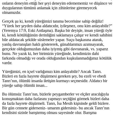
onların deneyim ettiği her şeyi deneyim edemememiz ve düşünce ve
duygularının tümünü anlamak için zihinlerine giremeyecek
olmamızdır.
Gerçek şu ki, kendi yüreğimizi tanıma becerisine sahip değiliz!
“Yürek her şeyden daha aldatıcıdır, iyileşmez, onu kim anlayabilir?”
(Yeremya 17:9, Eski Antlaşma). Başka bir deyişle, insan yüreği öyle
ki, kendi kötülüğünün derinliğini saklamaya çalışır ve kendi sahibini
bile aldatacak şekilde süslemeler yapar. Suçu başkasına atarak,
yanlış davranışları haklı göstererek, günahlarımızı azımsayarak,
gerçekte olduğumuzdan daha iyiymiş gibi davranarak, vs. yaparız
bunu. Ne yazık ki, her birimizin yüreğinde, kendimizin dahi
farkında olmadığı ve orada olduğundan kuşkulanmadığımız kötülük
vardır.
Yüreğimizi, en içsel varlığımızı kim anlayabilir? Ancak Tanrı.
Bizleri en fazla hayrete düşürmesi gereken şey, bu ezeli ve ebedi
Tanrı’nın, ölümlü insanla iletişim kurmayı seçmesidir. Aldatıcı bir
yüreğe sahip ölümlü insan...
Bu ölümsüz Tanrı’nın, bizlerle peygamberler ve elçiler aracılığıyla
konuşmaktan daha fazlasını yapmayı seçtiğini görmek bizleri daha
da fazla hayrete düşürmeli. Tanrı, İsa Mesih kişisinde geldi bizlere.
Bir gün cennete giderseniz- umarım gidersiniz- bu ancak Tanrı’nın
kendisini sizinle barıştırmış olması sayesinde olur. Barışma