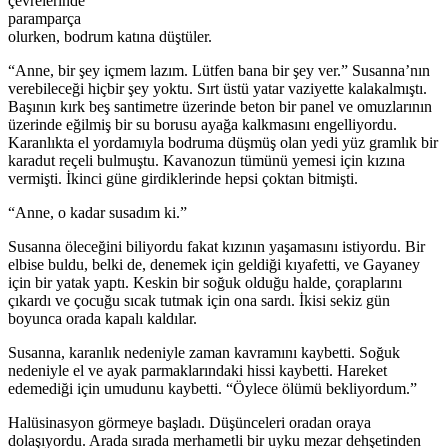
çevrelerinde
paramparça
olurken, bodrum katına düştüler.
“Anne, bir şey içmem lazım. Lütfen bana bir şey ver.” Susanna’nın
verebileceği hiçbir şey yoktu. Sırt üstü yatar vaziyette kalakalmıştı.
Başının kırk beş santimetre üzerinde beton bir panel ve omuzlarının
üzerinde eğilmiş bir su borusu ayağa kalkmasını engelliyordu.
Karanlıkta el yordamıyla bodruma düşmüş olan yedi yüz gramlık bir
karadut reçeli bulmuştu. Kavanozun tümünü yemesi için kızına
vermişti. İkinci güne girdiklerinde hepsi çoktan bitmişti.
“Anne, o kadar susadım ki.”
Susanna öleceğini biliyordu fakat kızının yaşamasını istiyordu. Bir
elbise buldu, belki de, denemek için geldiği kıyafetti, ve Gayaney
için bir yatak yaptı. Keskin bir soğuk olduğu halde, çoraplarını
çıkardı ve çocuğu sıcak tutmak için ona sardı. İkisi sekiz gün
boyunca orada kapalı kaldılar.
Susanna, karanlık nedeniyle zaman kavramını kaybetti. Soğuk
nedeniyle el ve ayak parmaklarındaki hissi kaybetti. Hareket
edemediği için umudunu kaybetti. “Öylece ölümü bekliyordum.”
Halüsinasyon görmeye başladı. Düşünceleri oradan oraya
dolaşıyordu. Arada sırada merhametli bir uyku mezar dehşetinden