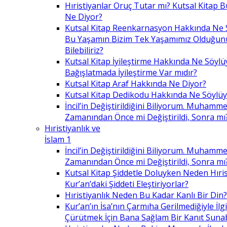
Hıristiyanlar Oruç Tutar mı? Kutsal Kitap
Ne Diyor?
Kutsal Kitap Reenkarnasyon Hakkında Ne 
Bu Yaşamın Bizim Tek Yaşamımız Olduğunu
Bilebiliriz?
Kutsal Kitap İyileştirme Hakkında Ne Söylü
Bağışlatmada İyileştirme Var mıdır?
Kutsal Kitap Araf Hakkında Ne Diyor?
Kutsal Kitap Dedikodu Hakkında Ne Söylüy
İncil’in Değiştirildiğini Biliyorum. Muhamme
Zamanından Önce mi Değiştirildi, Sonra mı
Hıristiyanlık ve
İslam 1
İncil’in Değiştirildiğini Biliyorum. Muhamme
Zamanından Önce mi Değiştirildi, Sonra mı
Kutsal Kitap Şiddetle Doluyken Neden Hıris
Kur’an’daki Şiddeti Eleştiriyorlar?
Hıristiyanlık Neden Bu Kadar Kanlı Bir Din?
Kur’an’ın İsa’nın Çarmıha Gerilmediğiyle İlgil
Çürütmek İçin Bana Sağlam Bir Kanıt Sunabi