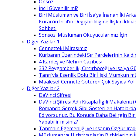
Önsöz
İncil Güvenilir mi?
Biri Müslüman ve Biri İsa’ya İnanan İki Ark
Kuran’ın İncil’in Değiştirildiğine İlişkin İdd
Sohbeti
Sonsöz: Müslüman Okuyucularımız İçin
Diğer Yazılar 1
Cennetteki Mirasımız
Kurbanın Üzerindeki Sır Perdelerinin Kaldı
4 Kardeş ve Nehrin Cazibesi
332 Peygamberlik, Cırcırböceği ve İsa'ya 
Tanrı’yla Esenlik Dolu Bir İlişki Mümkün m
Maalesef Cennete Götüren Çok Sayıda Yol
Diğer Yazılar 2
DaVinci Şifresi
DaVinci Şifresi Adlı Kitapla İlgili Makaleni
Romanda Gerçek Gibi Gösterilen Hatalard
Ediyorsunuz. Bu Konuda Daha Belirgin Bir
Yapabilir misiniz?
Tanrı’nın Egemenliği ve İnsanın Özgür İrad
Müslüman ve Hıristiyanlar’ın Birbirlerinin İ