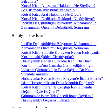
Bilebiliriz?
Kutsal Kitap İyileştirme Hakkında Ne Söylüyor?
Bağışlatmada İyileştirme Var mıdır?
Kutsal Kitap Araf Hakkında Ne Diyor?
Kutsal Kitap Dedikodu Hakkında Ne Söylüyor?
İncil’in Değiştirildiğini Biliyorum. Muhammed’in
Zamanından Önce mi Değiştirildi, Sonra mı?
Hıristiyanlık ve İslam 1
İncil’in Değiştirildiğini Biliyorum. Muhammed’in
Zamanından Önce mi Değiştirildi, Sonra mı?
Kutsal Kitap Şiddetle Doluyken Neden Hıristiyanlar
Kur’an’daki Şiddeti Eleştiriyorlar?
Hıristiyanlık Neden Bu Kadar Kanlı Bir Din?
Kur’an’ın İsa’nın Çarmıha Gerilmediğiyle İlgili
İddiasını Çürütmek İçin Bana Sağlam Bir Kanıt
Sunabilir misiniz?
Hıristiyanlar Neden Bakire Meryem’e İbadet Ederler?
İslam Hıristiyanlık’tan Daha Mantıklı Değil mi?
Kutsal Kitap Kur’an’la Çeliştiği İçin Güvenilir
Değildir, Öyle Değil mi?
Günümüzde İslam Tek Geçerli İnanç Değil mi?
Hıristiyanlık’ı Geçersiz Kılmadı mı?