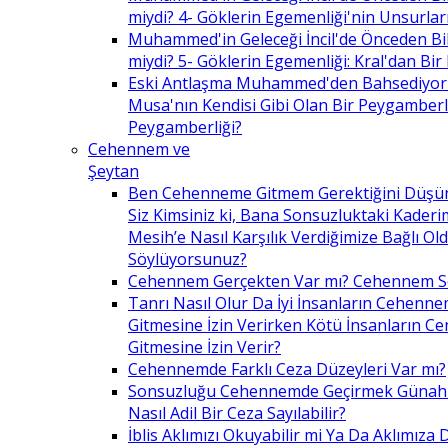
miydi? 4- Göklerin Egemenliği'nin Unsurlar
Muhammed'in Geleceği İncil'de Önceden Bil
miydi? 5- Göklerin Egemenliği: Kral'dan Bir
Eski Antlaşma Muhammed'den Bahsediyor
Musa'nın Kendisi Gibi Olan Bir Peygamberle 
Peygamberliği?
Cehennem ve
Şeytan
Ben Cehenneme Gitmem Gerektiğini Düş
Siz Kimsiniz ki, Bana Sonsuzluktaki Kaderim
Mesih’e Nasıl Karşılık Verdiğimize Bağlı O
Söylüyorsunuz?
Cehennem Gerçekten Var mı? Cehennem 
Tanrı Nasıl Olur Da İyi İnsanların Cehenn
Gitmesine İzin Verirken Kötü İnsanların C
Gitmesine İzin Verir?
Cehennemde Farklı Ceza Düzeyleri Var mı?
Sonsuzluğu Cehennemde Geçirmek Günahla
Nasıl Adil Bir Ceza Sayılabilir?
İblis Aklımızı Okuyabilir mi Ya Da Aklımıza