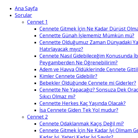
Ana Sayfa
Sorular
Cennet 1
Cennete Gitmek İçin Ne Kadar Dürüst Olma
Cennette Günah İşlememiz Mümkün mü?
Cennette Olduğumuz Zaman Dünyadaki Ya
Hatırlayacak mıyız?
Cennete Nasıl Gidebileceğim Konusunda İ
Peygamberden Ne Öğrenebilirim?
Adem ve Havva Öldüklerinde Cennete Gittil
Kimler Cennete Gidebilir?
Bebekler Öldüğünde Cennete mi Giderler?
Cennette Ne Yapacağız? Sonsuza Dek Ora
Sıkıcı Olmaz mı?
Cennette Herkes Kaç Yaşında Olacak?
İsa Cennete Giden Tek Yol mudur?
Cennet 2
Cennete Odaklanmak Kaçış Değil mi?
Cennete Gitmek İçin Ne Kadar İyi Olmam G
Kadar İyi, Yeteri Kadar İyi Sayılır?