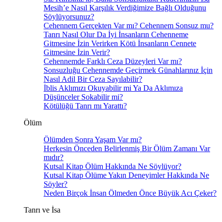
Mesih’e Nasıl Karşılık Verdiğimize Bağlı Olduğunu
Söylüyorsunuz?
Cehennem Gerçekten Var mı? Cehennem Sonsuz mu?
Tanrı Nasıl Olur Da İyi İnsanların Cehenneme
Gitmesine İzin Verirken Kötü İnsanların Cennete
Gitmesine İzin Verir?
Cehennemde Farklı Ceza Düzeyleri Var mı?
Sonsuzluğu Cehennemde Geçirmek Günahlarınız İçin
Nasıl Adil Bir Ceza Sayılabilir?
İblis Aklımızı Okuyabilir mi Ya Da Aklımıza
Düşünceler Sokabilir mi?
Kötülüğü Tanrı mı Yarattı?
Ölüm
Ölümden Sonra Yaşam Var mı?
Herkesin Önceden Belirlenmiş Bir Ölüm Zamanı Var
mıdır?
Kutsal Kitap Ölüm Hakkında Ne Söylüyor?
Kutsal Kitap Ölüme Yakın Deneyimler Hakkında Ne
Söyler?
Neden Birçok İnsan Ölmeden Önce Büyük Acı Çeker?
Tanrı ve İsa