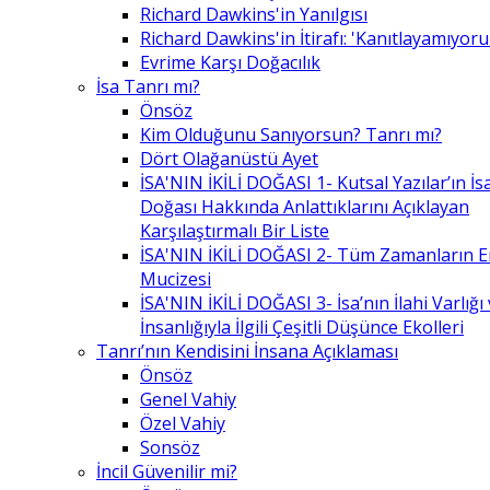
Richard Dawkins'in Yanılgısı
Richard Dawkins'in İtirafı: 'Kanıtlayamıyor
Evrime Karşı Doğacılık
İsa Tanrı mı?
Önsöz
Kim Olduğunu Sanıyorsun? Tanrı mı?
Dört Olağanüstü Ayet
İSA'NIN İKİLİ DOĞASI 1- Kutsal Yazılar’ın İsa’
Doğası Hakkında Anlattıklarını Açıklayan
Karşılaştırmalı Bir Liste
İSA'NIN İKİLİ DOĞASI 2- Tüm Zamanların 
Mucizesi
İSA'NIN İKİLİ DOĞASI 3- İsa’nın İlahi Varlığı
İnsanlığıyla İlgili Çeşitli Düşünce Ekolleri
Tanrı’nın Kendisini İnsana Açıklaması
Önsöz
Genel Vahiy
Özel Vahiy
Sonsöz
İncil Güvenilir mi?