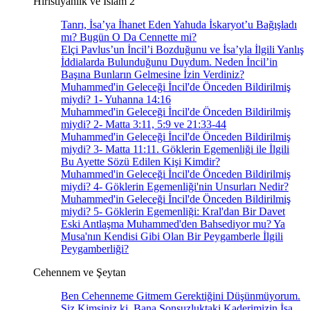
Hıristiyanlık ve İslam 2
Tanrı, İsa’ya İhanet Eden Yahuda İskaryot’u Bağışladı
mı? Bugün O Da Cennette mi?
Elçi Pavlus’un İncil’i Bozduğunu ve İsa’yla İlgili Yanlış
İddialarda Bulunduğunu Duydum. Neden İncil’in
Başına Bunların Gelmesine İzin Verdiniz?
Muhammed'in Geleceği İncil'de Önceden Bildirilmiş
miydi? 1- Yuhanna 14:16
Muhammed'in Geleceği İncil'de Önceden Bildirilmiş
miydi? 2- Matta 3:11, 5:9 ve 21:33-44
Muhammed'in Geleceği İncil'de Önceden Bildirilmiş
miydi? 3- Matta 11:11. Göklerin Egemenliği ile İlgili
Bu Ayette Sözü Edilen Kişi Kimdir?
Muhammed'in Geleceği İncil'de Önceden Bildirilmiş
miydi? 4- Göklerin Egemenliği'nin Unsurları Nedir?
Muhammed'in Geleceği İncil'de Önceden Bildirilmiş
miydi? 5- Göklerin Egemenliği: Kral'dan Bir Davet
Eski Antlaşma Muhammed'den Bahsediyor mu? Ya
Musa'nın Kendisi Gibi Olan Bir Peygamberle İlgili
Peygamberliği?
Cehennem ve Şeytan
Ben Cehenneme Gitmem Gerektiğini Düşünmüyorum.
Siz Kimsiniz ki, Bana Sonsuzluktaki Kaderimizin İsa