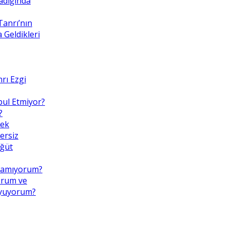
adığında
Tanrı’nın
Geldikleri
rı Ezgi
bul Etmiyor?
?
mek
ersiz
Öğüt
pamıyorum?
orum ve
uyuyorum?