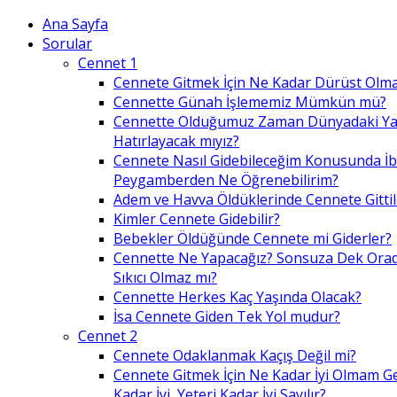
Ana Sayfa
Sorular
Cennet 1
Cennete Gitmek İçin Ne Kadar Dürüst Olma
Cennette Günah İşlememiz Mümkün mü?
Cennette Olduğumuz Zaman Dünyadaki Ya
Hatırlayacak mıyız?
Cennete Nasıl Gidebileceğim Konusunda İ
Peygamberden Ne Öğrenebilirim?
Adem ve Havva Öldüklerinde Cennete Gittil
Kimler Cennete Gidebilir?
Bebekler Öldüğünde Cennete mi Giderler?
Cennette Ne Yapacağız? Sonsuza Dek Ora
Sıkıcı Olmaz mı?
Cennette Herkes Kaç Yaşında Olacak?
İsa Cennete Giden Tek Yol mudur?
Cennet 2
Cennete Odaklanmak Kaçış Değil mi?
Cennete Gitmek İçin Ne Kadar İyi Olmam G
Kadar İyi, Yeteri Kadar İyi Sayılır?