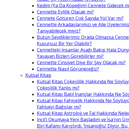
Kedim (Ya Da Köpeğim) Cennete Gidecek m
Cennette Evlilik Olacak mı?
Cennete Götüren Çok Sayıda Yol Var mı?
Cennette Arkadaşlarımızı ve Aile Üyelerimiz
Tanıyabilecek miyiz?
Bütün Sevdiklerimiz Orada Olmazsa Cennet
Kusursuz Bir Yer Olabilir?
Cennetteki İnsanlar Aşağı Bakıp Hala Dün
Yaşayan Bizleri Görebilirler mi?
Cennette Cinsiyet Diye Bir Şey Olacak mı?
Cennette Nasıl Görüneceğiz?
Kutsal Kitap
Kutsal Kitap Çokeşlilik Hakkında Ne Söylü
Çokeşlilik Yanlış mı?
Kutsal Kitap Batıl İnançlar Hakkında Ne Sö
Kutsal Kitap Fahişelik Hakkında Ne Söylüyo
Fahişeyi Bağışlar mı?
Kutsal Kitap Astroloji ve Fal Hakkında Nele
İncil’i Okumaya Yeni Başladım ve İsa’nın Ü
Biri Kafamı Karıştırdı. ‘İnsanoğlu’ Diyor. 