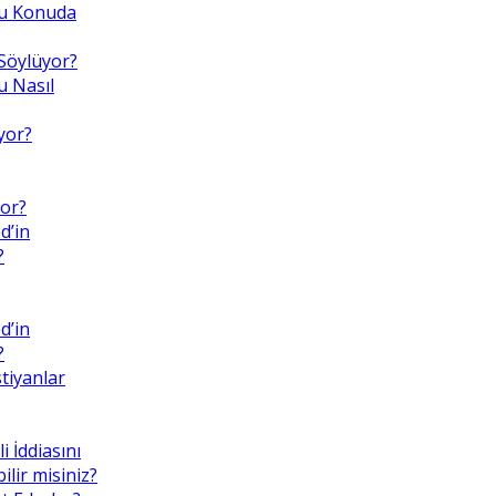
 Bu Konuda
Söylüyor?
 Nasıl
yor?
or?
d’in
?
d’in
?
tiyanlar
i İddiasını
lir misiniz?