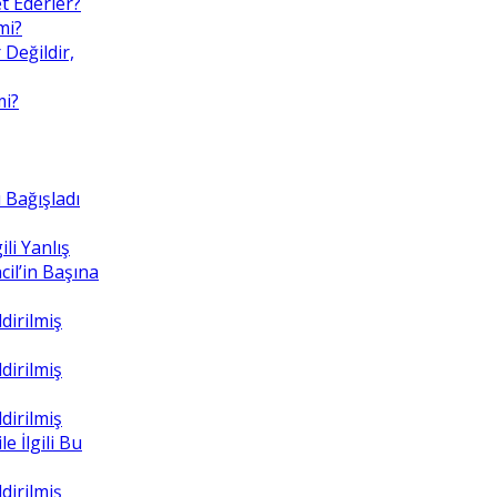
t Ederler?
mi?
 Değildir,
mi?
 Bağışladı
ili Yanlış
il’in Başına
dirilmiş
dirilmiş
dirilmiş
e İlgili Bu
dirilmiş