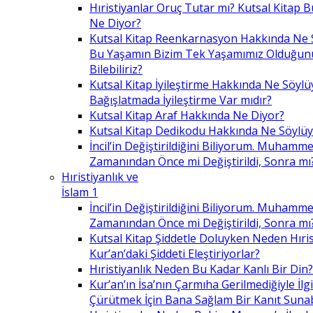
Hıristiyanlar Oruç Tutar mı? Kutsal Kitap
Ne Diyor?
Kutsal Kitap Reenkarnasyon Hakkında Ne 
Bu Yaşamın Bizim Tek Yaşamımız Olduğunu
Bilebiliriz?
Kutsal Kitap İyileştirme Hakkında Ne Söylü
Bağışlatmada İyileştirme Var mıdır?
Kutsal Kitap Araf Hakkında Ne Diyor?
Kutsal Kitap Dedikodu Hakkında Ne Söylüy
İncil’in Değiştirildiğini Biliyorum. Muhamme
Zamanından Önce mi Değiştirildi, Sonra mı
Hıristiyanlık ve
İslam 1
İncil’in Değiştirildiğini Biliyorum. Muhamme
Zamanından Önce mi Değiştirildi, Sonra mı
Kutsal Kitap Şiddetle Doluyken Neden Hıris
Kur’an’daki Şiddeti Eleştiriyorlar?
Hıristiyanlık Neden Bu Kadar Kanlı Bir Din?
Kur’an’ın İsa’nın Çarmıha Gerilmediğiyle İlgil
Çürütmek İçin Bana Sağlam Bir Kanıt Sunabi