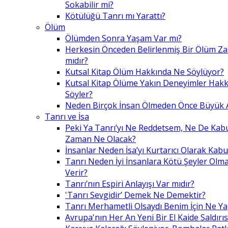
Sokabilir mi?
Kötülüğü Tanrı mı Yarattı?
Ölüm
Ölümden Sonra Yaşam Var mı?
Herkesin Önceden Belirlenmiş Bir Ölüm Z
mıdır?
Kutsal Kitap Ölüm Hakkında Ne Söylüyor?
Kutsal Kitap Ölüme Yakın Deneyimler Hak
Söyler?
Neden Birçok İnsan Ölmeden Önce Büyük A
Tanrı ve İsa
Peki Ya Tanrı’yı Ne Reddetsem, Ne De Kab
Zaman Ne Olacak?
İnsanlar Neden İsa’yı Kurtarıcı Olarak Kabu
Tanrı Neden İyi İnsanlara Kötü Şeyler Olma
Verir?
Tanrı’nın Espiri Anlayışı Var mıdır?
'Tanrı Sevgidir’ Demek Ne Demektir?
Tanrı Merhametli Olsaydı Benim İçin Ne Ya
Avrupa'nın Her An Yeni Bir El Kaide Saldırıs