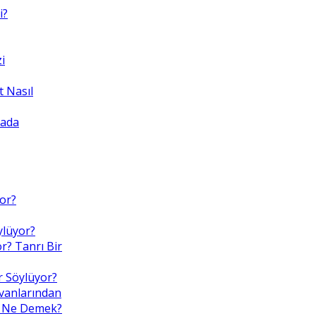
i?
i
 Nasıl
yada
yor?
ylüyor?
r? Tanrı Bir
r Söylüyor?
nvanlarından
Bu, Ne Demek?