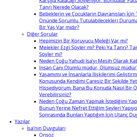
Karşıya Kalacağı Söyleniyor. Bombalar Patl
Tanrı Nerede Olacak?
Bebeklerin ve Çocukların Davranışları İçin 
Önünde Sorumlu Tutulabilecekleri Duruma 
Bir Yaş Var mıdır?
Diğer Sorular
Hepimizin Bir Koruyucu Meleği Var mı?
Melekler Ezgi Söyler mi? Peki Ya Tanrı? Tan
Söyler mi?
Neden Çoğu Yahudi İsa’yı Mesih Olarak Ka
İnsan Canı Ölümlü müdür, Ölümsüz müdür
Yaşamımı ve İnsanlarla İlişkilerimi Geliştir
Konusunda Kendimi Çaresiz Bir Şekilde Yet
Hissediyorum. Bana Bu Konuda Nasıl Bir 
Verebilirsiniz?
Neden Çoğu Zaman Yapmak İstediğimi Ya
Bunun Yerine Nefret Ettiğim Şeyleri Yapıy
Sonrasında Bunları Yaptığım İçin Utanç D
Yazılar
İsa’nın Duyguları
Önsöz