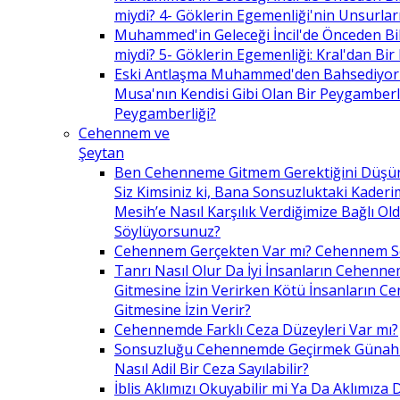
miydi? 4- Göklerin Egemenliği'nin Unsurlar
Muhammed'in Geleceği İncil'de Önceden Bil
miydi? 5- Göklerin Egemenliği: Kral'dan Bir
Eski Antlaşma Muhammed'den Bahsediyor
Musa'nın Kendisi Gibi Olan Bir Peygamberle 
Peygamberliği?
Cehennem ve
Şeytan
Ben Cehenneme Gitmem Gerektiğini Düş
Siz Kimsiniz ki, Bana Sonsuzluktaki Kaderim
Mesih’e Nasıl Karşılık Verdiğimize Bağlı O
Söylüyorsunuz?
Cehennem Gerçekten Var mı? Cehennem 
Tanrı Nasıl Olur Da İyi İnsanların Cehenn
Gitmesine İzin Verirken Kötü İnsanların C
Gitmesine İzin Verir?
Cehennemde Farklı Ceza Düzeyleri Var mı?
Sonsuzluğu Cehennemde Geçirmek Günahla
Nasıl Adil Bir Ceza Sayılabilir?
İblis Aklımızı Okuyabilir mi Ya Da Aklımıza