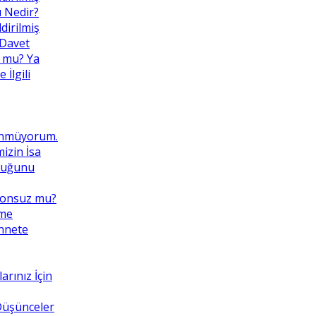
ı Nedir?
dirilmiş
 Davet
 mu? Ya
İlgili
ünmüyorum.
izin İsa
lduğunu
Sonsuz mu?
eme
ennete
rınız İçin
 Düşünceler