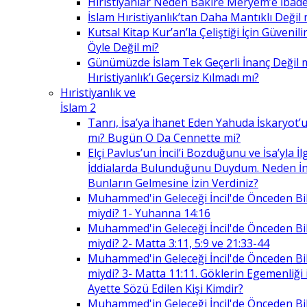
Hıristiyanlar Neden Bakire Meryem’e İbade
İslam Hıristiyanlık’tan Daha Mantıklı Değil 
Kutsal Kitap Kur’an’la Çeliştiği İçin Güvenilir
Öyle Değil mi?
Günümüzde İslam Tek Geçerli İnanç Değil 
Hıristiyanlık’ı Geçersiz Kılmadı mı?
Hıristiyanlık ve
İslam 2
Tanrı, İsa’ya İhanet Eden Yahuda İskaryot’u
mı? Bugün O Da Cennette mi?
Elçi Pavlus’un İncil’i Bozduğunu ve İsa’yla İlg
İddialarda Bulunduğunu Duydum. Neden İnc
Bunların Gelmesine İzin Verdiniz?
Muhammed'in Geleceği İncil'de Önceden Bil
miydi? 1- Yuhanna 14:16
Muhammed'in Geleceği İncil'de Önceden Bil
miydi? 2- Matta 3:11, 5:9 ve 21:33-44
Muhammed'in Geleceği İncil'de Önceden Bil
miydi? 3- Matta 11:11. Göklerin Egemenliği il
Ayette Sözü Edilen Kişi Kimdir?
Muhammed'in Geleceği İncil'de Önceden Bil