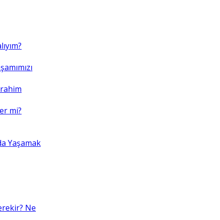
lıyım?
şamımızı
brahim
er mi?
da Yaşamak
erekir? Ne