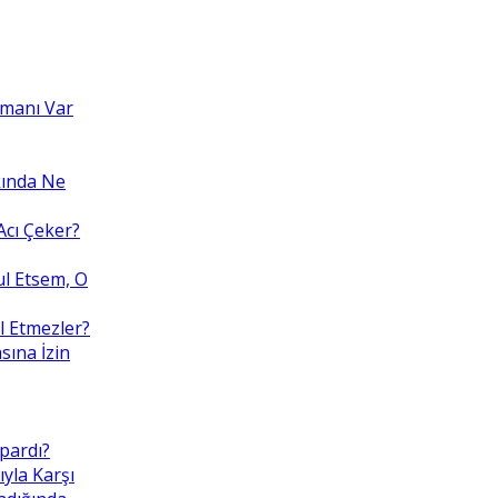
amanı Var
kında Ne
cı Çeker?
ul Etsem, O
l Etmezler?
sına İzin
pardı?
ıyla Karşı