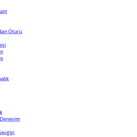
Adam
ndan Ötürü
esi
üm
üm
balık
k
z Deneyim
Sevgiyi