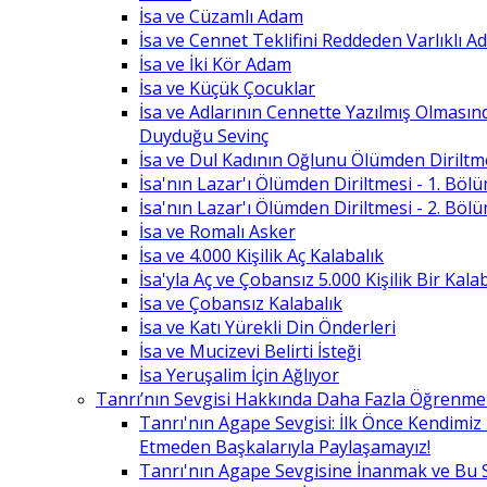
İsa ve Cüzamlı Adam
İsa ve Cennet Teklifini Reddeden Varlıklı 
İsa ve İki Kör Adam
İsa ve Küçük Çocuklar
İsa ve Adlarının Cennette Yazılmış Olması
Duyduğu Sevinç
İsa ve Dul Kadının Oğlunu Ölümden Diriltm
İsa'nın Lazar'ı Ölümden Diriltmesi - 1. Böl
İsa'nın Lazar'ı Ölümden Diriltmesi - 2. Böl
İsa ve Romalı Asker
İsa ve 4.000 Kişilik Aç Kalabalık
İsa'yla Aç ve Çobansız 5.000 Kişilik Bir Kala
İsa ve Çobansız Kalabalık
İsa ve Katı Yürekli Din Önderleri
İsa ve Mucizevi Belirti İsteği
İsa Yeruşalim İçin Ağlıyor
Tanrı’nın Sevgisi Hakkında Daha Fazla Öğrenme
Tanrı'nın Agape Sevgisi: İlk Önce Kendimi
Etmeden Başkalarıyla Paylaşamayız!
Tanrı'nın Agape Sevgisine İnanmak ve Bu 