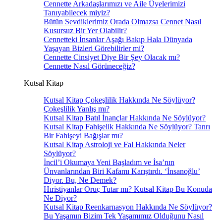
Cennette Arkadaşlarımızı ve Aile Üyelerimizi
Tanıyabilecek miyiz?
Bütün Sevdiklerimiz Orada Olmazsa Cennet Nasıl
Kusursuz Bir Yer Olabilir?
Cennetteki İnsanlar Aşağı Bakıp Hala Dünyada
Yaşayan Bizleri Görebilirler mi?
Cennette Cinsiyet Diye Bir Şey Olacak mı?
Cennette Nasıl Görüneceğiz?
Kutsal Kitap
Kutsal Kitap Çokeşlilik Hakkında Ne Söylüyor?
Çokeşlilik Yanlış mı?
Kutsal Kitap Batıl İnançlar Hakkında Ne Söylüyor?
Kutsal Kitap Fahişelik Hakkında Ne Söylüyor? Tanrı
Bir Fahişeyi Bağışlar mı?
Kutsal Kitap Astroloji ve Fal Hakkında Neler
Söylüyor?
İncil’i Okumaya Yeni Başladım ve İsa’nın
Ünvanlarından Biri Kafamı Karıştırdı. ‘İnsanoğlu’
Diyor. Bu, Ne Demek?
Hıristiyanlar Oruç Tutar mı? Kutsal Kitap Bu Konuda
Ne Diyor?
Kutsal Kitap Reenkarnasyon Hakkında Ne Söylüyor?
Bu Yaşamın Bizim Tek Yaşamımız Olduğunu Nasıl