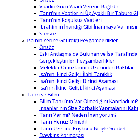
Vaadin Gücü Vaadi Verene Bağlıdır
Tanrı’nın Vaatlerini Üç Ayaklı Bir Tabure 
Tanrı’nın Koşulsuz Vaatleri
İbrahim'in İnandığı Gibi İnanmaya Var mısın
Sonsöz
İsa'nın Yerine Getirdiği Peygamberlikler
Önsöz
Eski Antlaşma'da Bulunan ve İsa Tarafınd
Gerçekleştirilen Peygamberlikler
Melekler Omuzlarının Üzerinden Baktılar
İsa’nın İkinci Gelişi: İlahi Tanıklık
İsa’nın İkinci Gelişi: Birinci Aşaması
İsa'nın İkinci Gelişi: İkinci Aşaması
Tanrı ve Bilim
Bilim Tanrı’nın Var Olmadığını Kanıtladı mı?
İnsanlarının Size Zorbalık Yapmalarını Kab
Tanrı Var mı? Neden İnanıyorum?
Tanrı Henüz Ölmedi!
Tanrı Üzerine Kuşkucu Biriyle Sohbet
Dawkins Karmaşası