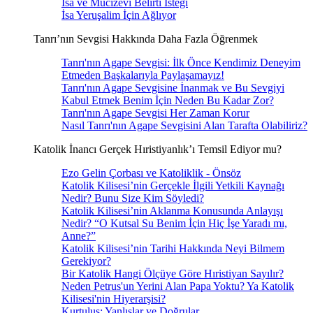
İsa ve Mucizevi Belirti İsteği
İsa Yeruşalim İçin Ağlıyor
Tanrı’nın Sevgisi Hakkında Daha Fazla Öğrenmek
Tanrı'nın Agape Sevgisi: İlk Önce Kendimiz Deneyim
Etmeden Başkalarıyla Paylaşamayız!
Tanrı'nın Agape Sevgisine İnanmak ve Bu Sevgiyi
Kabul Etmek Benim İçin Neden Bu Kadar Zor?
Tanrı'nın Agape Sevgisi Her Zaman Korur
Nasıl Tanrı'nın Agape Sevgisini Alan Tarafta Olabiliriz?
Katolik İnancı Gerçek Hıristiyanlık’ı Temsil Ediyor mu?
Ezo Gelin Çorbası ve Katoliklik - Önsöz
Katolik Kilisesi’nin Gerçekle İlgili Yetkili Kaynağı
Nedir? Bunu Size Kim Söyledi?
Katolik Kilisesi’nin Aklanma Konusunda Anlayışı
Nedir? “O Kutsal Su Benim İçin Hiç İşe Yaradı mı,
Anne?”
Katolik Kilisesi’nin Tarihi Hakkında Neyi Bilmem
Gerekiyor?
Bir Katolik Hangi Ölçüye Göre Hıristiyan Sayılır?
Neden Petrus'un Yerini Alan Papa Yoktu? Ya Katolik
Kilisesi'nin Hiyerarşisi?
Kurtuluş: Yanlışlar ve Doğrular