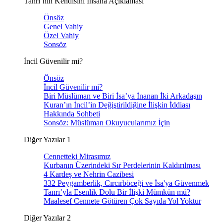
Tanrı’nın Kendisini İnsana Açıklaması
Önsöz
Genel Vahiy
Özel Vahiy
Sonsöz
İncil Güvenilir mi?
Önsöz
İncil Güvenilir mi?
Biri Müslüman ve Biri İsa’ya İnanan İki Arkadaşın
Kuran’ın İncil’in Değiştirildiğine İlişkin İddiası
Hakkında Sohbeti
Sonsöz: Müslüman Okuyucularımız İçin
Diğer Yazılar 1
Cennetteki Mirasımız
Kurbanın Üzerindeki Sır Perdelerinin Kaldırılması
4 Kardeş ve Nehrin Cazibesi
332 Peygamberlik, Cırcırböceği ve İsa'ya Güvenmek
Tanrı’yla Esenlik Dolu Bir İlişki Mümkün mü?
Maalesef Cennete Götüren Çok Sayıda Yol Yoktur
Diğer Yazılar 2