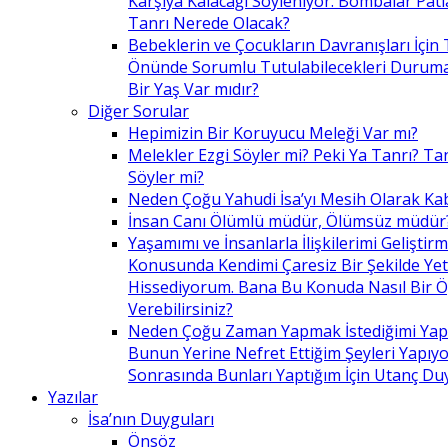
Karşıya Kalacağı Söyleniyor. Bombalar Patl
Tanrı Nerede Olacak?
Bebeklerin ve Çocukların Davranışları İçin 
Önünde Sorumlu Tutulabilecekleri Duruma 
Bir Yaş Var mıdır?
Diğer Sorular
Hepimizin Bir Koruyucu Meleği Var mı?
Melekler Ezgi Söyler mi? Peki Ya Tanrı? Tan
Söyler mi?
Neden Çoğu Yahudi İsa’yı Mesih Olarak Ka
İnsan Canı Ölümlü müdür, Ölümsüz müdür
Yaşamımı ve İnsanlarla İlişkilerimi Geliştir
Konusunda Kendimi Çaresiz Bir Şekilde Yet
Hissediyorum. Bana Bu Konuda Nasıl Bir 
Verebilirsiniz?
Neden Çoğu Zaman Yapmak İstediğimi Ya
Bunun Yerine Nefret Ettiğim Şeyleri Yapıy
Sonrasında Bunları Yaptığım İçin Utanç D
Yazılar
İsa’nın Duyguları
Önsöz