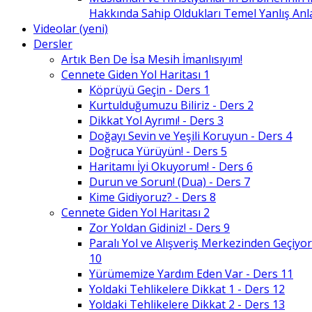
Hakkında Sahip Oldukları Temel Yanlış An
Videolar (yeni)
Dersler
Artık Ben De İsa Mesih İmanlısıyım!
Cennete Giden Yol Haritası 1
Köprüyü Geçin - Ders 1
Kurtulduğumuzu Biliriz - Ders 2
Dikkat Yol Ayrımı! - Ders 3
Doğayı Sevin ve Yeşili Koruyun - Ders 4
Doğruca Yürüyün! - Ders 5
Haritamı İyi Okuyorum! - Ders 6
Durun ve Sorun! (Dua) - Ders 7
Kime Gidiyoruz? - Ders 8
Cennete Giden Yol Haritası 2
Zor Yoldan Gidiniz! - Ders 9
Paralı Yol ve Alışveriş Merkezinden Geçiyor
10
Yürümemize Yardım Eden Var - Ders 11
Yoldaki Tehlikelere Dikkat 1 - Ders 12
Yoldaki Tehlikelere Dikkat 2 - Ders 13