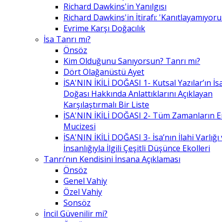
Richard Dawkins'in Yanılgısı
Richard Dawkins'in İtirafı: 'Kanıtlayamıyor
Evrime Karşı Doğacılık
İsa Tanrı mı?
Önsöz
Kim Olduğunu Sanıyorsun? Tanrı mı?
Dört Olağanüstü Ayet
İSA'NIN İKİLİ DOĞASI 1- Kutsal Yazılar’ın İsa’
Doğası Hakkında Anlattıklarını Açıklayan
Karşılaştırmalı Bir Liste
İSA'NIN İKİLİ DOĞASI 2- Tüm Zamanların 
Mucizesi
İSA'NIN İKİLİ DOĞASI 3- İsa’nın İlahi Varlığı
İnsanlığıyla İlgili Çeşitli Düşünce Ekolleri
Tanrı’nın Kendisini İnsana Açıklaması
Önsöz
Genel Vahiy
Özel Vahiy
Sonsöz
İncil Güvenilir mi?