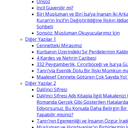
Önsöz
İncil Güvenilir mi?
Biri Müslüman ve Biri İsa’ya İnanan İki Ark
Kuran’ın İncil’in Değiştirildiğine İlişkin İdd
Sohbeti
Sonsöz: Müslüman Okuyucularımız İçin
Diğer Yazılar 1
Cennetteki Mirasımız
Kurbanın Üzerindeki Sır Perdelerinin Kaldı
4 Kardeş ve Nehrin Cazibesi
332 Peygamberlik, Cırcırböceği ve İsa'ya 
Tanrı’yla Esenlik Dolu Bir İlişki Mümkün m
Maalesef Cennete Götüren Çok Sayıda Yol
Diğer Yazılar 2
DaVinci Şifresi
DaVinci Şifresi Adlı Kitapla İlgili Makaleni
Romanda Gerçek Gibi Gösterilen Hatalard
Ediyorsunuz. Bu Konuda Daha Belirgin Bir
Yapabilir misiniz?
Tanrı’nın Egemenliği ve İnsanın Özgür İrad
Müslüman ve Hıristiyanlar’ın Birbirlerinin İ