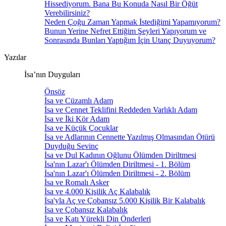
Hissediyorum. Bana Bu Konuda Nasıl Bir Öğüt
Verebilirsiniz?
Neden Çoğu Zaman Yapmak İstediğimi Yapamıyorum?
Bunun Yerine Nefret Ettiğim Şeyleri Yapıyorum ve
Sonrasında Bunları Yaptığım İçin Utanç Duyuyorum?
Yazılar
İsa’nın Duyguları
Önsöz
İsa ve Cüzamlı Adam
İsa ve Cennet Teklifini Reddeden Varlıklı Adam
İsa ve İki Kör Adam
İsa ve Küçük Çocuklar
İsa ve Adlarının Cennette Yazılmış Olmasından Ötürü
Duyduğu Sevinç
İsa ve Dul Kadının Oğlunu Ölümden Diriltmesi
İsa'nın Lazar'ı Ölümden Diriltmesi - 1. Bölüm
İsa'nın Lazar'ı Ölümden Diriltmesi - 2. Bölüm
İsa ve Romalı Asker
İsa ve 4.000 Kişilik Aç Kalabalık
İsa'yla Aç ve Çobansız 5.000 Kişilik Bir Kalabalık
İsa ve Çobansız Kalabalık
İsa ve Katı Yürekli Din Önderleri