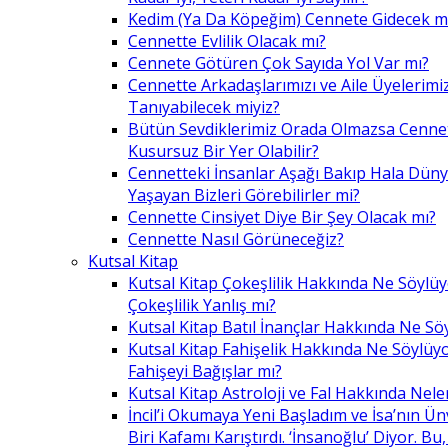
Kedim (Ya Da Köpeğim) Cennete Gidecek m
Cennette Evlilik Olacak mı?
Cennete Götüren Çok Sayıda Yol Var mı?
Cennette Arkadaşlarımızı ve Aile Üyelerimiz
Tanıyabilecek miyiz?
Bütün Sevdiklerimiz Orada Olmazsa Cennet
Kusursuz Bir Yer Olabilir?
Cennetteki İnsanlar Aşağı Bakıp Hala Dün
Yaşayan Bizleri Görebilirler mi?
Cennette Cinsiyet Diye Bir Şey Olacak mı?
Cennette Nasıl Görüneceğiz?
Kutsal Kitap
Kutsal Kitap Çokeşlilik Hakkında Ne Söylü
Çokeşlilik Yanlış mı?
Kutsal Kitap Batıl İnançlar Hakkında Ne Sö
Kutsal Kitap Fahişelik Hakkında Ne Söylüyo
Fahişeyi Bağışlar mı?
Kutsal Kitap Astroloji ve Fal Hakkında Nele
İncil’i Okumaya Yeni Başladım ve İsa’nın Ü
Biri Kafamı Karıştırdı. ‘İnsanoğlu’ Diyor. 