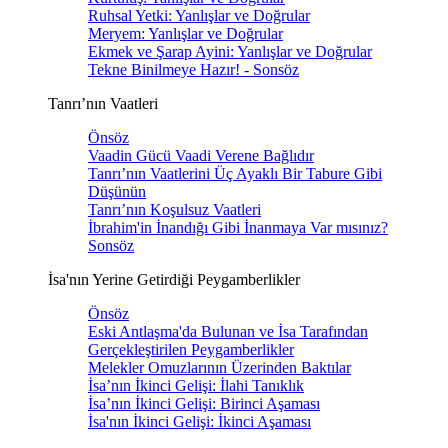
Ruhsal Yetki: Yanlışlar ve Doğrular
Meryem: Yanlışlar ve Doğrular
Ekmek ve Şarap Ayini: Yanlışlar ve Doğrular
Tekne Binilmeye Hazır! - Sonsöz
Tanrı’nın Vaatleri
Önsöz
Vaadin Gücü Vaadi Verene Bağlıdır
Tanrı’nın Vaatlerini Üç Ayaklı Bir Tabure Gibi
Düşünün
Tanrı’nın Koşulsuz Vaatleri
İbrahim'in İnandığı Gibi İnanmaya Var mısınız?
Sonsöz
İsa'nın Yerine Getirdiği Peygamberlikler
Önsöz
Eski Antlaşma'da Bulunan ve İsa Tarafından
Gerçekleştirilen Peygamberlikler
Melekler Omuzlarının Üzerinden Baktılar
İsa’nın İkinci Gelişi: İlahi Tanıklık
İsa’nın İkinci Gelişi: Birinci Aşaması
İsa'nın İkinci Gelişi: İkinci Aşaması