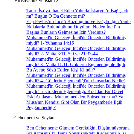
Hıristiyanlık ve İslam 2
Tanrı, İsa’ya İhanet Eden Yahuda İskaryot’u Bağışladı
mı? Bugün O Da Cennette mi?
Elçi Pavlus’un İncil’i Bozduğunu ve İsa’yla İlgili Yanlış
İddialarda Bulunduğunu Duydum. Neden İncil’in
Başına Bunların Gelmesine İzin Verdiniz?
Muhammed'in Geleceği İncil'de Önceden Bildirilmiş
miydi? 1- Yuhanna 14:16
Muhammed'in Geleceği İncil'de Önceden Bildirilmiş
miydi? 2- Matta 3:11, 5:9 ve 21:33-44
Muhammed'in Geleceği İncil'de Önceden Bildirilmiş
miydi? 3- Matta 11:11. Göklerin Egemenliği ile İlgili
Bu Ayette Sözü Edilen Kişi Kimdir?
Muhammed'in Geleceği İncil'de Önceden Bildirilmiş
miydi? 4- Göklerin Egemenliği'nin Unsurları Nedir?
Muhammed'in Geleceği İncil'de Önceden Bildirilmiş
miydi? 5- Göklerin Egemenliği: Kral'dan Bir Davet
Eski Antlaşma Muhammed'den Bahsediyor mu? Ya
Musa'nın Kendisi Gibi Olan Bir Peygamberle İlgili
Peygamberliği?
Cehennem ve Şeytan
Ben Cehenneme Gitmem Gerektiğini Düşünmüyorum.
Siz Kimsiniz ki, Bana Sonsuzluktaki Kaderimizin İsa