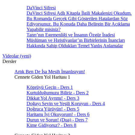
DaVinci Şifresi
DaVinci Şifresi Adlı Kitapla İlgili Makalenizi Okudum.
Bu Romanda Gerçek Gibi Gösterilen Hatalardan Söz
Ediyorsunuz. Bu Konuda Daha Belirgin Bir Açıklama
Yapabilir misiniz?
Tanrı’nın Egemenliği ve İnsanın Özgür İradesi
Müslüman ve Hıristiyanlar’ın Birbirlerinin İnançları
Hakkında Sahip Oldukları Temel Yanlış Anlamalar
Videolar (yeni)
Dersler
Artık Ben De İsa Mesih İmanlısıyım!
Cennete Giden Yol Haritası 1
Köprüyü Geçin - Ders 1
Kurtulduğumuzu Biliriz - Ders 2
Dikkat Yol Ayrımı! - Ders 3
Doğayı Sevin ve Yeşili Koruyun - Ders 4
Doğruca Yürüyün! - Ders 5
Haritamı İyi Okuyorum! - Ders 6
Durun ve Sorun! (Dua) - Ders 7
Kime Gidiyoruz? - Ders 8