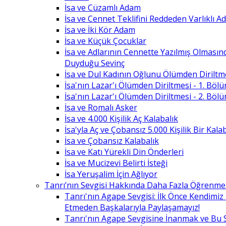
İsa ve Cüzamlı Adam
İsa ve Cennet Teklifini Reddeden Varlıklı 
İsa ve İki Kör Adam
İsa ve Küçük Çocuklar
İsa ve Adlarının Cennette Yazılmış Olması
Duyduğu Sevinç
İsa ve Dul Kadının Oğlunu Ölümden Diriltm
İsa'nın Lazar'ı Ölümden Diriltmesi - 1. Böl
İsa'nın Lazar'ı Ölümden Diriltmesi - 2. Böl
İsa ve Romalı Asker
İsa ve 4.000 Kişilik Aç Kalabalık
İsa'yla Aç ve Çobansız 5.000 Kişilik Bir Kala
İsa ve Çobansız Kalabalık
İsa ve Katı Yürekli Din Önderleri
İsa ve Mucizevi Belirti İsteği
İsa Yeruşalim İçin Ağlıyor
Tanrı’nın Sevgisi Hakkında Daha Fazla Öğrenme
Tanrı'nın Agape Sevgisi: İlk Önce Kendimi
Etmeden Başkalarıyla Paylaşamayız!
Tanrı'nın Agape Sevgisine İnanmak ve Bu 