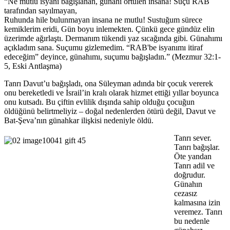
“Ne mutlu isyanı bağışlanan, günahı örtülen insana! Suçu RAB
tarafından sayılmayan,
Ruhunda hile bulunmayan insana ne mutlu! Sustuğum sürece
kemiklerim eridi, Gün boyu inlemekten. Çünkü gece gündüz elin
üzerimde ağırlaştı. Dermanım tükendi yaz sıcağında gibi. Günahımı
açıkladım sana. Suçumu gizlemedim. “RAB'be isyanımı itiraf
edeceğim” deyince, günahımı, suçumu bağışladın.” (Mezmur 32:1-
5, Eski Antlaşma)
Tanrı Davut’u bağışladı, ona Süleyman adında bir çocuk vererek
onu bereketledi ve İsrail’in kralı olarak hizmet ettiği yıllar boyunca
onu kutsadı. Bu çiftin evlilik dışında sahip olduğu çocuğun
öldüğünü belirtmeliyiz – doğal nedenlerden ötürü değil, Davut ve
Bat-Şeva’nın günahkar ilişkisi nedeniyle öldü.
Tanrı sever.
Tanrı bağışlar.
Öte yandan
Tanrı adil ve
doğrudur.
Günahın
cezasız
kalmasına izin
veremez. Tanrı
bu nedenle