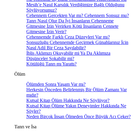
Mesih’e Nasıl Karşılık Verdiğimize Bağlı Olduğunu
Söylüyorsunuz?
Cehennem Gerçekten Var mı? Cehennem Sonsuz mu?
Tanrı Nasıl Olur Da İyi İnsanların Cehenneme
Gitmesine İzin Verirken Kötü İnsanların Cennete
Gitmesine İzin Verir?
Cehennemde Farklı Ceza Düzeyleri Var mı?
Sonsuzluğu Cehennemde Geçirmek Günahlarınız İçin
Nasıl Adil Bir Ceza Sayılabilir?
İblis Aklımızı Okuyabilir mi Ya Da Aklımıza
Düşünceler Sokabilir mi?
Kötülüğü Tanrı mı Yarattı?
Ölüm
Ölümden Sonra Yaşam Var mı?
Herkesin Önceden Belirlenmiş Bir Ölüm Zamanı Var
mıdır?
Kutsal Kitap Ölüm Hakkında Ne Söylüyor?
Kutsal Kitap Ölüme Yakın Deneyimler Hakkında Ne
Söyler?
Neden Birçok İnsan Ölmeden Önce Büyük Acı Çeker?
Tanrı ve İsa