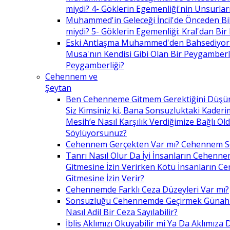
miydi? 4- Göklerin Egemenliği'nin Unsurlar
Muhammed'in Geleceği İncil'de Önceden Bil
miydi? 5- Göklerin Egemenliği: Kral'dan Bir
Eski Antlaşma Muhammed'den Bahsediyor
Musa'nın Kendisi Gibi Olan Bir Peygamberle 
Peygamberliği?
Cehennem ve
Şeytan
Ben Cehenneme Gitmem Gerektiğini Düş
Siz Kimsiniz ki, Bana Sonsuzluktaki Kaderim
Mesih’e Nasıl Karşılık Verdiğimize Bağlı O
Söylüyorsunuz?
Cehennem Gerçekten Var mı? Cehennem 
Tanrı Nasıl Olur Da İyi İnsanların Cehenn
Gitmesine İzin Verirken Kötü İnsanların C
Gitmesine İzin Verir?
Cehennemde Farklı Ceza Düzeyleri Var mı?
Sonsuzluğu Cehennemde Geçirmek Günahla
Nasıl Adil Bir Ceza Sayılabilir?
İblis Aklımızı Okuyabilir mi Ya Da Aklımıza