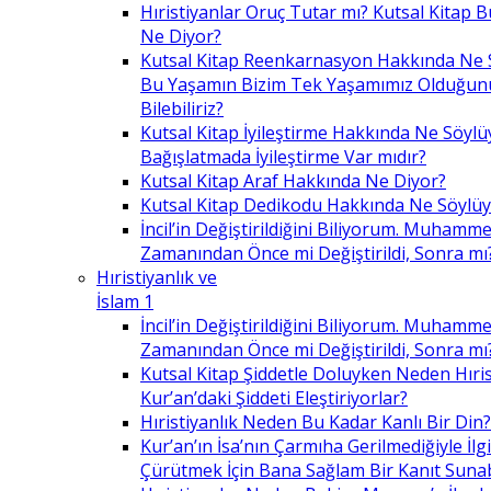
Hıristiyanlar Oruç Tutar mı? Kutsal Kitap
Ne Diyor?
Kutsal Kitap Reenkarnasyon Hakkında Ne 
Bu Yaşamın Bizim Tek Yaşamımız Olduğunu
Bilebiliriz?
Kutsal Kitap İyileştirme Hakkında Ne Söylü
Bağışlatmada İyileştirme Var mıdır?
Kutsal Kitap Araf Hakkında Ne Diyor?
Kutsal Kitap Dedikodu Hakkında Ne Söylüy
İncil’in Değiştirildiğini Biliyorum. Muhamme
Zamanından Önce mi Değiştirildi, Sonra mı
Hıristiyanlık ve
İslam 1
İncil’in Değiştirildiğini Biliyorum. Muhamme
Zamanından Önce mi Değiştirildi, Sonra mı
Kutsal Kitap Şiddetle Doluyken Neden Hıris
Kur’an’daki Şiddeti Eleştiriyorlar?
Hıristiyanlık Neden Bu Kadar Kanlı Bir Din?
Kur’an’ın İsa’nın Çarmıha Gerilmediğiyle İlgil
Çürütmek İçin Bana Sağlam Bir Kanıt Sunabi