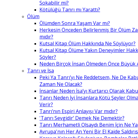
Sokabilir mi?
Kötülüğü Tanrı mı Yarattı?
Ölüm
Ölümden Sonra Yaşam Var mı?
Herkesin Önceden Belirlenmiş Bir Ölüm Z
mıdır?
Kutsal Kitap Ölüm Hakkında Ne Söylüyor?
Kutsal Kitap Ölüme Yakın Deneyimler Hak
Söyler?
Neden Birçok İnsan Ölmeden Önce Büyük A
Tanrı ve İsa
Peki Ya Tanrı’yı Ne Reddetsem, Ne De Kab
Zaman Ne Olacak?
İnsanlar Neden İsa’yı Kurtarıcı Olarak Kabu
Tanrı Neden İyi İnsanlara Kötü Şeyler Olma
Verir?
Tanrı’nın Espiri Anlayışı Var mıdır?
'Tanrı Sevgidir’ Demek Ne Demektir?
Tanrı Merhametli Olsaydı Benim İçin Ne Ya
Avrupa'nın Her An Yeni Bir El Kaide Saldırıs