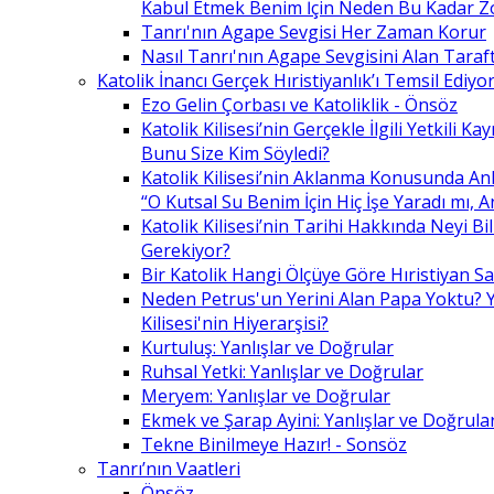
Kabul Etmek Benim İçin Neden Bu Kadar Z
Tanrı'nın Agape Sevgisi Her Zaman Korur
Nasıl Tanrı'nın Agape Sevgisini Alan Taraft
Katolik İnancı Gerçek Hıristiyanlık’ı Temsil Ediyo
Ezo Gelin Çorbası ve Katoliklik - Önsöz
Katolik Kilisesi’nin Gerçekle İlgili Yetkili K
Bunu Size Kim Söyledi?
Katolik Kilisesi’nin Aklanma Konusunda Anl
“O Kutsal Su Benim İçin Hiç İşe Yaradı mı, 
Katolik Kilisesi’nin Tarihi Hakkında Neyi B
Gerekiyor?
Bir Katolik Hangi Ölçüye Göre Hıristiyan Say
Neden Petrus'un Yerini Alan Papa Yoktu? Y
Kilisesi'nin Hiyerarşisi?
Kurtuluş: Yanlışlar ve Doğrular
Ruhsal Yetki: Yanlışlar ve Doğrular
Meryem: Yanlışlar ve Doğrular
Ekmek ve Şarap Ayini: Yanlışlar ve Doğrula
Tekne Binilmeye Hazır! - Sonsöz
Tanrı’nın Vaatleri
Önsöz