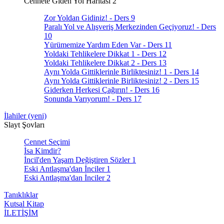
Cennete Giden Yol Haritası 2
Zor Yoldan Gidiniz! - Ders 9
Paralı Yol ve Alışveriş Merkezinden Geçiyoruz! - Ders
10
Yürümemize Yardım Eden Var - Ders 11
Yoldaki Tehlikelere Dikkat 1 - Ders 12
Yoldaki Tehlikelere Dikkat 2 - Ders 13
Aynı Yolda Gittiklerinle Birliktesiniz! 1 - Ders 14
Aynı Yolda Gittiklerinle Birliktesiniz! 2 - Ders 15
Giderken Herkesi Çağırın! - Ders 16
Sonunda Varıyorum! - Ders 17
İlahiler (yeni)
Slayt Şovları
Cennet Seçimi
İsa Kimdir?
İncil'den Yaşam Değiştiren Sözler 1
Eski Antlaşma'dan İnciler 1
Eski Antlaşma'dan İnciler 2
Tanıklıklar
Kutsal Kitap
İLETİŞİM