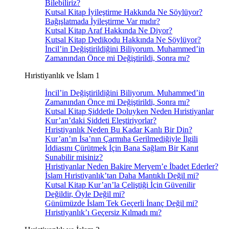
Bilebiliriz?
Kutsal Kitap İyileştirme Hakkında Ne Söylüyor?
Bağışlatmada İyileştirme Var mıdır?
Kutsal Kitap Araf Hakkında Ne Diyor?
Kutsal Kitap Dedikodu Hakkında Ne Söylüyor?
İncil’in Değiştirildiğini Biliyorum. Muhammed’in
Zamanından Önce mi Değiştirildi, Sonra mı?
Hıristiyanlık ve İslam 1
İncil’in Değiştirildiğini Biliyorum. Muhammed’in
Zamanından Önce mi Değiştirildi, Sonra mı?
Kutsal Kitap Şiddetle Doluyken Neden Hıristiyanlar
Kur’an’daki Şiddeti Eleştiriyorlar?
Hıristiyanlık Neden Bu Kadar Kanlı Bir Din?
Kur’an’ın İsa’nın Çarmıha Gerilmediğiyle İlgili
İddiasını Çürütmek İçin Bana Sağlam Bir Kanıt
Sunabilir misiniz?
Hıristiyanlar Neden Bakire Meryem’e İbadet Ederler?
İslam Hıristiyanlık’tan Daha Mantıklı Değil mi?
Kutsal Kitap Kur’an’la Çeliştiği İçin Güvenilir
Değildir, Öyle Değil mi?
Günümüzde İslam Tek Geçerli İnanç Değil mi?
Hıristiyanlık’ı Geçersiz Kılmadı mı?