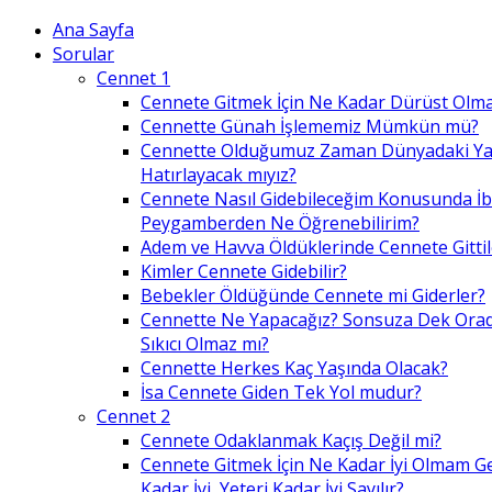
Ana Sayfa
Sorular
Cennet 1
Cennete Gitmek İçin Ne Kadar Dürüst Olma
Cennette Günah İşlememiz Mümkün mü?
Cennette Olduğumuz Zaman Dünyadaki Ya
Hatırlayacak mıyız?
Cennete Nasıl Gidebileceğim Konusunda İ
Peygamberden Ne Öğrenebilirim?
Adem ve Havva Öldüklerinde Cennete Gittil
Kimler Cennete Gidebilir?
Bebekler Öldüğünde Cennete mi Giderler?
Cennette Ne Yapacağız? Sonsuza Dek Ora
Sıkıcı Olmaz mı?
Cennette Herkes Kaç Yaşında Olacak?
İsa Cennete Giden Tek Yol mudur?
Cennet 2
Cennete Odaklanmak Kaçış Değil mi?
Cennete Gitmek İçin Ne Kadar İyi Olmam G
Kadar İyi, Yeteri Kadar İyi Sayılır?