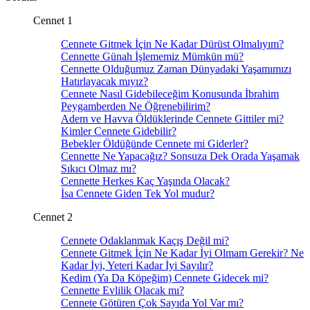
Cennet 1
Cennete Gitmek İçin Ne Kadar Dürüst Olmalıyım?
Cennette Günah İşlememiz Mümkün mü?
Cennette Olduğumuz Zaman Dünyadaki Yaşamımızı
Hatırlayacak mıyız?
Cennete Nasıl Gidebileceğim Konusunda İbrahim
Peygamberden Ne Öğrenebilirim?
Adem ve Havva Öldüklerinde Cennete Gittiler mi?
Kimler Cennete Gidebilir?
Bebekler Öldüğünde Cennete mi Giderler?
Cennette Ne Yapacağız? Sonsuza Dek Orada Yaşamak
Sıkıcı Olmaz mı?
Cennette Herkes Kaç Yaşında Olacak?
İsa Cennete Giden Tek Yol mudur?
Cennet 2
Cennete Odaklanmak Kaçış Değil mi?
Cennete Gitmek İçin Ne Kadar İyi Olmam Gerekir? Ne
Kadar İyi, Yeteri Kadar İyi Sayılır?
Kedim (Ya Da Köpeğim) Cennete Gidecek mi?
Cennette Evlilik Olacak mı?
Cennete Götüren Çok Sayıda Yol Var mı?