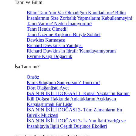
Tanrı ve Bilim
Bilim Tanrı’nın Var Olmadığını Kanıtladı mı? Bilim
İnsanlarının Size Zorbalık Yapmalarını Kabullenmeyin!
Tanrı Var mı? Neden İnanıyorum?
Tanrı Henüz Ölmedi!
Tanrı Üzerine Kuşkucu Biriyle Sohbet
Dawkins Karmaşası
Richard Dawkins'in Yanılgısı
Richard Dawkins'in İtirafı: 'Kanıtlayamıyorum'
Evrime Karşı Doğacılık
İsa Tanrı mı?
Önsöz
Kim Olduğunu Sanıyorsun? Tanrı mı?
Dört Olağanüstü Ayet
İSA'NIN İKİLİ DOĞASI 1- Kutsal Yazılar’ın İsa’nın
İkili Doğası Hakkında Anlattıklarını Açıklayan
Karşılaştırmalı Bir Liste
İSA'NIN İKİLİ DOĞASI 2- Tüm Zamanların En
Büyük Mucizesi
İSA'NIN İKİLİ DOĞASI 3- İsa’nın İlahi Varlığı ve
İnsanlığıyla İlgili Çeşitli Düşünce Ekolleri