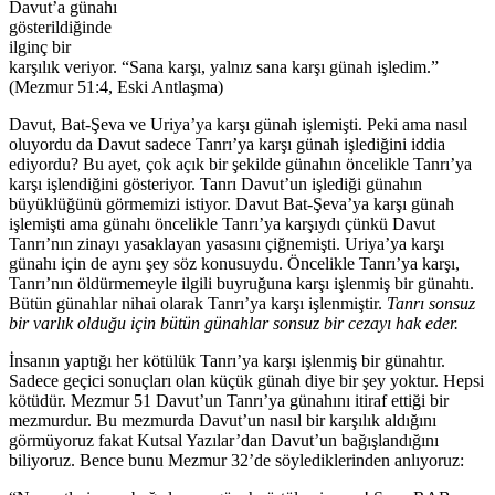
Davut’a günahı
gösterildiğinde
ilginç bir
karşılık veriyor. “Sana karşı, yalnız sana karşı günah işledim.”
(Mezmur 51:4, Eski Antlaşma)
Davut, Bat-Şeva ve Uriya’ya karşı günah işlemişti. Peki ama nasıl
oluyordu da Davut sadece Tanrı’ya karşı günah işlediğini iddia
ediyordu? Bu ayet, çok açık bir şekilde günahın öncelikle Tanrı’ya
karşı işlendiğini gösteriyor. Tanrı Davut’un işlediği günahın
büyüklüğünü görmemizi istiyor. Davut Bat-Şeva’ya karşı günah
işlemişti ama günahı öncelikle Tanrı’ya karşıydı çünkü Davut
Tanrı’nın zinayı yasaklayan yasasını çiğnemişti. Uriya’ya karşı
günahı için de aynı şey söz konusuydu. Öncelikle Tanrı’ya karşı,
Tanrı’nın öldürmemeyle ilgili buyruğuna karşı işlenmiş bir günahtı.
Bütün günahlar nihai olarak Tanrı’ya karşı işlenmiştir.
Tanrı sonsuz
bir varlık olduğu için bütün günahlar sonsuz bir cezayı hak eder.
İnsanın yaptığı her kötülük Tanrı’ya karşı işlenmiş bir günahtır.
Sadece geçici sonuçları olan küçük günah diye bir şey yoktur. Hepsi
kötüdür. Mezmur 51 Davut’un Tanrı’ya günahını itiraf ettiği bir
mezmurdur. Bu mezmurda Davut’un nasıl bir karşılık aldığını
görmüyoruz fakat Kutsal Yazılar’dan Davut’un bağışlandığını
biliyoruz. Bence bunu Mezmur 32’de söylediklerinden anlıyoruz: