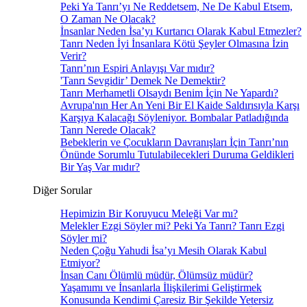
Peki Ya Tanrı’yı Ne Reddetsem, Ne De Kabul Etsem,
O Zaman Ne Olacak?
İnsanlar Neden İsa’yı Kurtarıcı Olarak Kabul Etmezler?
Tanrı Neden İyi İnsanlara Kötü Şeyler Olmasına İzin
Verir?
Tanrı’nın Espiri Anlayışı Var mıdır?
'Tanrı Sevgidir’ Demek Ne Demektir?
Tanrı Merhametli Olsaydı Benim İçin Ne Yapardı?
Avrupa'nın Her An Yeni Bir El Kaide Saldırısıyla Karşı
Karşıya Kalacağı Söyleniyor. Bombalar Patladığında
Tanrı Nerede Olacak?
Bebeklerin ve Çocukların Davranışları İçin Tanrı’nın
Önünde Sorumlu Tutulabilecekleri Duruma Geldikleri
Bir Yaş Var mıdır?
Diğer Sorular
Hepimizin Bir Koruyucu Meleği Var mı?
Melekler Ezgi Söyler mi? Peki Ya Tanrı? Tanrı Ezgi
Söyler mi?
Neden Çoğu Yahudi İsa’yı Mesih Olarak Kabul
Etmiyor?
İnsan Canı Ölümlü müdür, Ölümsüz müdür?
Yaşamımı ve İnsanlarla İlişkilerimi Geliştirmek
Konusunda Kendimi Çaresiz Bir Şekilde Yetersiz