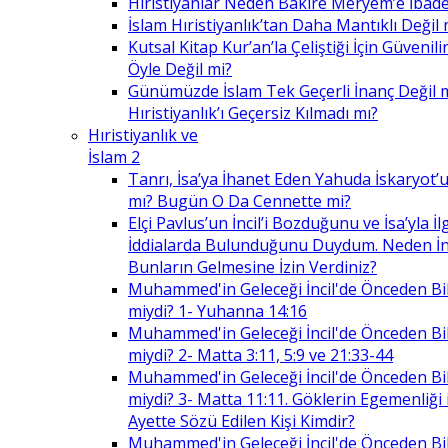
Hıristiyanlar Neden Bakire Meryem’e İbade
İslam Hıristiyanlık’tan Daha Mantıklı Değil 
Kutsal Kitap Kur’an’la Çeliştiği İçin Güvenilir
Öyle Değil mi?
Günümüzde İslam Tek Geçerli İnanç Değil 
Hıristiyanlık’ı Geçersiz Kılmadı mı?
Hıristiyanlık ve
İslam 2
Tanrı, İsa’ya İhanet Eden Yahuda İskaryot’u
mı? Bugün O Da Cennette mi?
Elçi Pavlus’un İncil’i Bozduğunu ve İsa’yla İlg
İddialarda Bulunduğunu Duydum. Neden İnc
Bunların Gelmesine İzin Verdiniz?
Muhammed'in Geleceği İncil'de Önceden Bil
miydi? 1- Yuhanna 14:16
Muhammed'in Geleceği İncil'de Önceden Bil
miydi? 2- Matta 3:11, 5:9 ve 21:33-44
Muhammed'in Geleceği İncil'de Önceden Bil
miydi? 3- Matta 11:11. Göklerin Egemenliği il
Ayette Sözü Edilen Kişi Kimdir?
Muhammed'in Geleceği İncil'de Önceden Bil