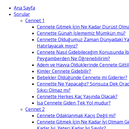
Ana Sayfa
Sorular
Cennet 1
Cennete Gitmek İçin Ne Kadar Dürüst Olma
Cennette Günah İşlememiz Mümkün mü?
Cennette Olduğumuz Zaman Dünyadaki Ya
Hatırlayacak mıyız?
Cennete Nasıl Gidebileceğim Konusunda İ
Peygamberden Ne Öğrenebilirim?
Adem ve Havva Öldüklerinde Cennete Gittil
Kimler Cennete Gidebilir?
Bebekler Öldüğünde Cennete mi Giderler?
Cennette Ne Yapacağız? Sonsuza Dek Ora
Sıkıcı Olmaz mı?
Cennette Herkes Kaç Yaşında Olacak?
İsa Cennete Giden Tek Yol mudur?
Cennet 2
Cennete Odaklanmak Kaçış Değil mi?
Cennete Gitmek İçin Ne Kadar İyi Olmam G
Kadar İyi, Yeteri Kadar İyi Sayılır?