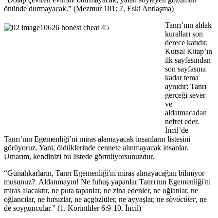
önünde durmayacak.” (Mezmur 101: 7, Eski Antlaşma)
Tanrı’nın ahlak
kuralları son
derece katıdır.
Kutsal Kitap’ın
ilk sayfasından
son sayfasına
kadar tema
aynıdır: Tanrı
gerçeği sever
ve
aldatmacadan
nefret eder.
İncil’de
Tanrı’nın Egemenliği’ni miras alamayacak insanların listesini
görüyoruz. Yani, öldüklerinde cennete alınmayacak insanlar.
Umarım, kendinizi bu listede görmüyorsunuzdur.
“Günahkarların, Tanrı Egemenliği'ni miras almayacağını bilmiyor
musunuz? Aldanmayın! Ne fuhuş yapanlar Tanrı'nın Egemenliği'ni
miras alacaktır, ne puta tapanlar, ne zina edenler, ne oğlanlar, ne
oğlancılar, ne hırsızlar, ne açgözlüler, ne ayyaşlar, ne
sövücüler
, ne
de soyguncular.” (1. Korintliler 6:9-10, İncil)