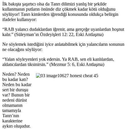
İlk bakışta şaşırtıcı olsa da Tanrı dilimizi yanlış bir şekilde
kullanmanın putların önünde diz çökmek kadar kötü olduğunu
söylüyor! Tanrı kimlerden iğrendiği konusunda oldukça belirgin
ifadeler kullanıyor:
“RAB yalancı dudaklardan iğrenir, ama gerçeğe uyanlardan hoşnut
kalır.” (Süleyman’ın Özdeyişleri 12: 22, Eski Antlaşma)
Ne söylemek istediğini iyice anlatabilmek için yalancıların sonunun
ne olacağını söylüyor:
“Yalan söyleyenleri yok edersin. Ya RAB, sen eli kanlılardan,
aldatıcılardan tiksinirsin.” (Mezmur 5: 6, Eski Antlaşma)
Neden? Neden
bu kadar katı?
Neden bu kadar
sert bir duruşu
var? Bunun bir
nedeni dürüst
olmamanın
tamamıyla
Tanrı’nın
karakterine
aykırı oluşudur.