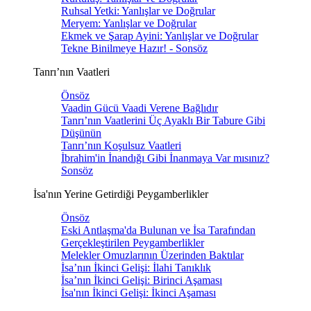
Ruhsal Yetki: Yanlışlar ve Doğrular
Meryem: Yanlışlar ve Doğrular
Ekmek ve Şarap Ayini: Yanlışlar ve Doğrular
Tekne Binilmeye Hazır! - Sonsöz
Tanrı’nın Vaatleri
Önsöz
Vaadin Gücü Vaadi Verene Bağlıdır
Tanrı’nın Vaatlerini Üç Ayaklı Bir Tabure Gibi
Düşünün
Tanrı’nın Koşulsuz Vaatleri
İbrahim'in İnandığı Gibi İnanmaya Var mısınız?
Sonsöz
İsa'nın Yerine Getirdiği Peygamberlikler
Önsöz
Eski Antlaşma'da Bulunan ve İsa Tarafından
Gerçekleştirilen Peygamberlikler
Melekler Omuzlarının Üzerinden Baktılar
İsa’nın İkinci Gelişi: İlahi Tanıklık
İsa’nın İkinci Gelişi: Birinci Aşaması
İsa'nın İkinci Gelişi: İkinci Aşaması