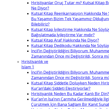
Hıristiyanlar Oruç Tutar mı? Kutsal Kitap
Ne Diyor?
Kutsal Kitap Reenkarnasyon Hakkında Ne 
Bu Yaşamın Bizim Tek Yaşamımız Olduğunu
Bilebiliriz?
Kutsal Kitap İyileştirme Hakkında Ne Söylü
Bağışlatmada İyileştirme Var mıdır?
Kutsal Kitap Araf Hakkında Ne Diyor?
Kutsal Kitap Dedikodu Hakkında Ne Söylüy
İncil’in Değiştirildiğini Biliyorum. Muhamme
Zamanından Önce mi Değiştirildi, Sonra mı
Hıristiyanlık ve
İslam 1
İncil’in Değiştirildiğini Biliyorum. Muhamme
Zamanından Önce mi Değiştirildi, Sonra mı
Kutsal Kitap Şiddetle Doluyken Neden Hıris
Kur’an’daki Şiddeti Eleştiriyorlar?
Hıristiyanlık Neden Bu Kadar Kanlı Bir Din?
Kur’an’ın İsa’nın Çarmıha Gerilmediğiyle İlgil
Çürütmek İçin Bana Sağlam Bir Kanıt Sunabi