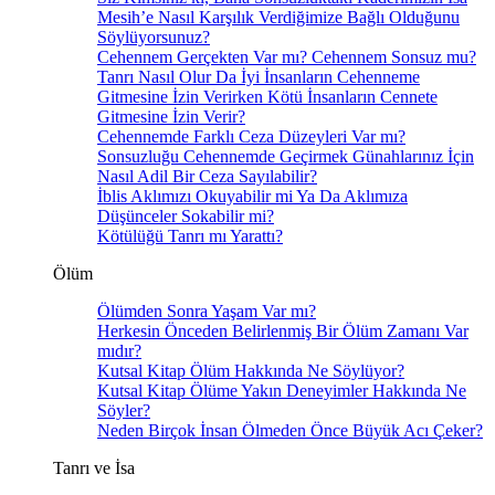
Mesih’e Nasıl Karşılık Verdiğimize Bağlı Olduğunu
Söylüyorsunuz?
Cehennem Gerçekten Var mı? Cehennem Sonsuz mu?
Tanrı Nasıl Olur Da İyi İnsanların Cehenneme
Gitmesine İzin Verirken Kötü İnsanların Cennete
Gitmesine İzin Verir?
Cehennemde Farklı Ceza Düzeyleri Var mı?
Sonsuzluğu Cehennemde Geçirmek Günahlarınız İçin
Nasıl Adil Bir Ceza Sayılabilir?
İblis Aklımızı Okuyabilir mi Ya Da Aklımıza
Düşünceler Sokabilir mi?
Kötülüğü Tanrı mı Yarattı?
Ölüm
Ölümden Sonra Yaşam Var mı?
Herkesin Önceden Belirlenmiş Bir Ölüm Zamanı Var
mıdır?
Kutsal Kitap Ölüm Hakkında Ne Söylüyor?
Kutsal Kitap Ölüme Yakın Deneyimler Hakkında Ne
Söyler?
Neden Birçok İnsan Ölmeden Önce Büyük Acı Çeker?
Tanrı ve İsa