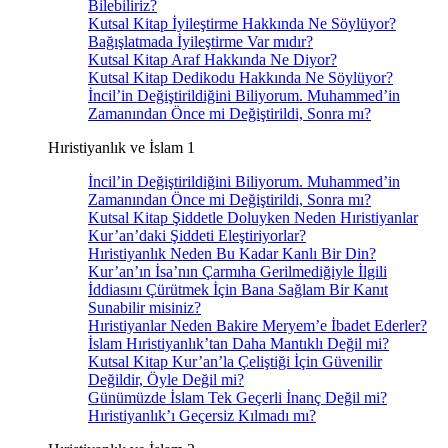
Bilebiliriz?
Kutsal Kitap İyileştirme Hakkında Ne Söylüyor?
Bağışlatmada İyileştirme Var mıdır?
Kutsal Kitap Araf Hakkında Ne Diyor?
Kutsal Kitap Dedikodu Hakkında Ne Söylüyor?
İncil’in Değiştirildiğini Biliyorum. Muhammed’in
Zamanından Önce mi Değiştirildi, Sonra mı?
Hıristiyanlık ve İslam 1
İncil’in Değiştirildiğini Biliyorum. Muhammed’in
Zamanından Önce mi Değiştirildi, Sonra mı?
Kutsal Kitap Şiddetle Doluyken Neden Hıristiyanlar
Kur’an’daki Şiddeti Eleştiriyorlar?
Hıristiyanlık Neden Bu Kadar Kanlı Bir Din?
Kur’an’ın İsa’nın Çarmıha Gerilmediğiyle İlgili
İddiasını Çürütmek İçin Bana Sağlam Bir Kanıt
Sunabilir misiniz?
Hıristiyanlar Neden Bakire Meryem’e İbadet Ederler?
İslam Hıristiyanlık’tan Daha Mantıklı Değil mi?
Kutsal Kitap Kur’an’la Çeliştiği İçin Güvenilir
Değildir, Öyle Değil mi?
Günümüzde İslam Tek Geçerli İnanç Değil mi?
Hıristiyanlık’ı Geçersiz Kılmadı mı?