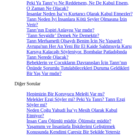
Peki Ya Tanrı’yı Ne Reddetsem, Ne De Kabul Etsem,
O Zaman Ne Olacak?
İnsanlar Neden İsa’yı Kurtarıcı Olarak Kabul Etmezler?
Tanrı Neden İyi İnsanlara Kötü Şeyler Olmasına İzin
Verir?
Tanrı’nın Espiri Anlayışı Var mıdır?
'Tanrı Sevgidir’ Demek Ne Demektir?
Tanrı Merhametli Olsaydı Benim İçin Ne Yapardı?
Avrupa'nın Her An Yeni Bir El Kaide Saldırısıyla Karşı
Karşıya Kalacağı Söyleniyor. Bombalar Patladığında
Tanrı Nerede Olacak?
Bebeklerin ve Çocukların Davranışları İçin Tanrı’nın
Önünde Sorumlu Tutulabilecekleri Duruma Geldikleri
Bir Yaş Var mıdır?
Diğer Sorular
Hepimizin Bir Koruyucu Meleği Var mı?
Melekler Ezgi Söyler mi? Peki Ya Tanrı? Tanrı Ezgi
Söyler mi?
Neden Çoğu Yahudi İsa’yı Mesih Olarak Kabul
Etmiyor?
İnsan Canı Ölümlü müdür, Ölümsüz müdür?
Yaşamımı ve İnsanlarla İlişkilerimi Geliştirmek
Konusunda Kendimi Çaresiz Bir Şekilde Yetersiz