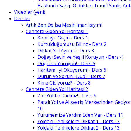
Hakkında Sahip Oldukları Temel Yanlış An
Videolar (yeni)
Dersler
Artık Ben De İsa Mesih İmanlısıyım!
Cennete Giden Yol Haritası 1
Köprüyü Geçin - Ders 1
Kurtulduğumuzu Biliriz - Ders 2
Dikkat Yol Ayrımı! - Ders 3
Doğayı Sevin ve Yeşili Koruyun - Ders 4
Doğruca Yürüyün! - Ders 5
Haritamı İyi Okuyorum! - Ders 6
Durun ve Sorun! (Dua) - Ders 7
Kime Gidiyoruz? - Ders 8
Cennete Giden Yol Haritası 2
Zor Yoldan Gidiniz! - Ders 9
Paralı Yol ve Alışveriş Merkezinden Geçiyor
10
Yürümemize Yardım Eden Var - Ders 11
Yoldaki Tehlikelere Dikkat 1 - Ders 12
Yoldaki Tehlikelere Dikkat 2 - Ders 13