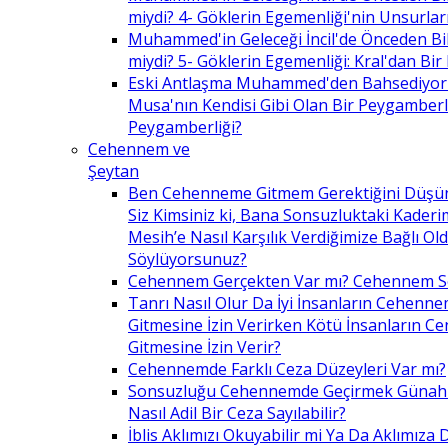
miydi? 4- Göklerin Egemenliği'nin Unsurlar
Muhammed'in Geleceği İncil'de Önceden Bil
miydi? 5- Göklerin Egemenliği: Kral'dan Bir
Eski Antlaşma Muhammed'den Bahsediyor
Musa'nın Kendisi Gibi Olan Bir Peygamberle 
Peygamberliği?
Cehennem ve
Şeytan
Ben Cehenneme Gitmem Gerektiğini Düş
Siz Kimsiniz ki, Bana Sonsuzluktaki Kaderim
Mesih’e Nasıl Karşılık Verdiğimize Bağlı O
Söylüyorsunuz?
Cehennem Gerçekten Var mı? Cehennem 
Tanrı Nasıl Olur Da İyi İnsanların Cehenn
Gitmesine İzin Verirken Kötü İnsanların C
Gitmesine İzin Verir?
Cehennemde Farklı Ceza Düzeyleri Var mı?
Sonsuzluğu Cehennemde Geçirmek Günahla
Nasıl Adil Bir Ceza Sayılabilir?
İblis Aklımızı Okuyabilir mi Ya Da Aklımıza