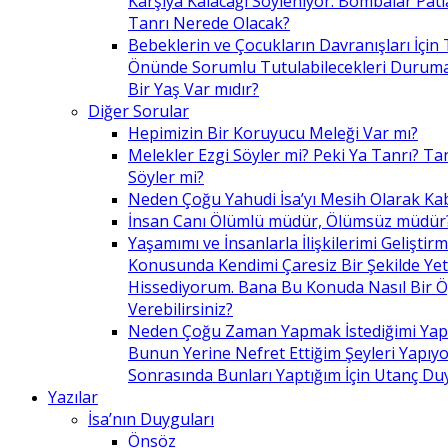
Karşıya Kalacağı Söyleniyor. Bombalar Patl
Tanrı Nerede Olacak?
Bebeklerin ve Çocukların Davranışları İçin 
Önünde Sorumlu Tutulabilecekleri Duruma 
Bir Yaş Var mıdır?
Diğer Sorular
Hepimizin Bir Koruyucu Meleği Var mı?
Melekler Ezgi Söyler mi? Peki Ya Tanrı? Tan
Söyler mi?
Neden Çoğu Yahudi İsa’yı Mesih Olarak Ka
İnsan Canı Ölümlü müdür, Ölümsüz müdür
Yaşamımı ve İnsanlarla İlişkilerimi Geliştir
Konusunda Kendimi Çaresiz Bir Şekilde Yet
Hissediyorum. Bana Bu Konuda Nasıl Bir 
Verebilirsiniz?
Neden Çoğu Zaman Yapmak İstediğimi Ya
Bunun Yerine Nefret Ettiğim Şeyleri Yapıy
Sonrasında Bunları Yaptığım İçin Utanç D
Yazılar
İsa’nın Duyguları
Önsöz