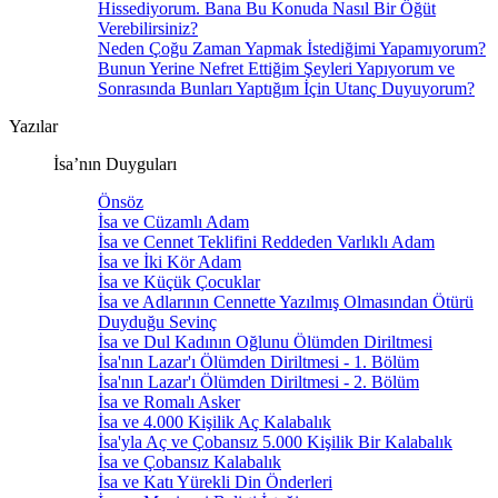
Hissediyorum. Bana Bu Konuda Nasıl Bir Öğüt
Verebilirsiniz?
Neden Çoğu Zaman Yapmak İstediğimi Yapamıyorum?
Bunun Yerine Nefret Ettiğim Şeyleri Yapıyorum ve
Sonrasında Bunları Yaptığım İçin Utanç Duyuyorum?
Yazılar
İsa’nın Duyguları
Önsöz
İsa ve Cüzamlı Adam
İsa ve Cennet Teklifini Reddeden Varlıklı Adam
İsa ve İki Kör Adam
İsa ve Küçük Çocuklar
İsa ve Adlarının Cennette Yazılmış Olmasından Ötürü
Duyduğu Sevinç
İsa ve Dul Kadının Oğlunu Ölümden Diriltmesi
İsa'nın Lazar'ı Ölümden Diriltmesi - 1. Bölüm
İsa'nın Lazar'ı Ölümden Diriltmesi - 2. Bölüm
İsa ve Romalı Asker
İsa ve 4.000 Kişilik Aç Kalabalık
İsa'yla Aç ve Çobansız 5.000 Kişilik Bir Kalabalık
İsa ve Çobansız Kalabalık
İsa ve Katı Yürekli Din Önderleri