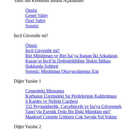
Tanrı’nın Kendisini İnsana Açıklaması
Önsöz
Genel Vahiy
Özel Vahiy
Sonsöz
İncil Güvenilir mi?
Önsöz
İncil Güvenilir mi?
Biri Müslüman ve Biri İsa’ya İnanan İki Arkadaşın
Kuran’ın İncil’in Değiştirildiğine İlişkin İddiası
Hakkında Sohbeti
Sonsöz: Müslüman Okuyucularımız İçin
Diğer Yazılar 1
Cennetteki Mirasımız
Kurbanın Üzerindeki Sır Perdelerinin Kaldırılması
4 Kardeş ve Nehrin Cazibesi
332 Peygamberlik, Cırcırböceği ve İsa'ya Güvenmek
Tanrı’yla Esenlik Dolu Bir İlişki Mümkün mü?
Maalesef Cennete Götüren Çok Sayıda Yol Yoktur
Diğer Yazılar 2