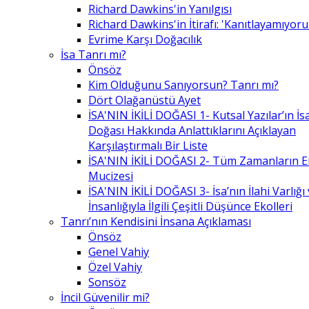
Richard Dawkins'in Yanılgısı
Richard Dawkins'in İtirafı: 'Kanıtlayamıyor
Evrime Karşı Doğacılık
İsa Tanrı mı?
Önsöz
Kim Olduğunu Sanıyorsun? Tanrı mı?
Dört Olağanüstü Ayet
İSA'NIN İKİLİ DOĞASI 1- Kutsal Yazılar’ın İsa’
Doğası Hakkında Anlattıklarını Açıklayan
Karşılaştırmalı Bir Liste
İSA'NIN İKİLİ DOĞASI 2- Tüm Zamanların 
Mucizesi
İSA'NIN İKİLİ DOĞASI 3- İsa’nın İlahi Varlığı
İnsanlığıyla İlgili Çeşitli Düşünce Ekolleri
Tanrı’nın Kendisini İnsana Açıklaması
Önsöz
Genel Vahiy
Özel Vahiy
Sonsöz
İncil Güvenilir mi?