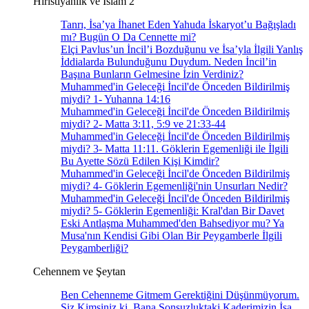
Hıristiyanlık ve İslam 2
Tanrı, İsa’ya İhanet Eden Yahuda İskaryot’u Bağışladı
mı? Bugün O Da Cennette mi?
Elçi Pavlus’un İncil’i Bozduğunu ve İsa’yla İlgili Yanlış
İddialarda Bulunduğunu Duydum. Neden İncil’in
Başına Bunların Gelmesine İzin Verdiniz?
Muhammed'in Geleceği İncil'de Önceden Bildirilmiş
miydi? 1- Yuhanna 14:16
Muhammed'in Geleceği İncil'de Önceden Bildirilmiş
miydi? 2- Matta 3:11, 5:9 ve 21:33-44
Muhammed'in Geleceği İncil'de Önceden Bildirilmiş
miydi? 3- Matta 11:11. Göklerin Egemenliği ile İlgili
Bu Ayette Sözü Edilen Kişi Kimdir?
Muhammed'in Geleceği İncil'de Önceden Bildirilmiş
miydi? 4- Göklerin Egemenliği'nin Unsurları Nedir?
Muhammed'in Geleceği İncil'de Önceden Bildirilmiş
miydi? 5- Göklerin Egemenliği: Kral'dan Bir Davet
Eski Antlaşma Muhammed'den Bahsediyor mu? Ya
Musa'nın Kendisi Gibi Olan Bir Peygamberle İlgili
Peygamberliği?
Cehennem ve Şeytan
Ben Cehenneme Gitmem Gerektiğini Düşünmüyorum.
Siz Kimsiniz ki, Bana Sonsuzluktaki Kaderimizin İsa