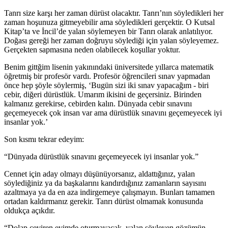
Tanrı size karşı her zaman dürüst olacaktır. Tanrı’nın söyledikleri her
zaman hoşunuza gitmeyebilir ama söyledikleri gerçektir. O Kutsal
Kitap’ta ve İncil’de yalan söylemeyen bir Tanrı olarak anlatılıyor.
Doğası gereği her zaman doğruyu söylediği için yalan söyleyemez.
Gerçekten sapmasına neden olabilecek koşullar yoktur.
Benim gittğim lisenin yakınındaki üniversitede yıllarca matematik
öğretmiş bir profesör vardı. Profesör öğrencileri sınav yapmadan
önce hep şöyle söylermiş, ‘Bugün sizi iki sınav yapacağım - biri
cebir, diğeri dürüstlük. Umarım ikisini de geçersiniz. Birinden
kalmanız gerekirse, cebirden kalın. Dünyada cebir sınavını
geçemeyecek çok insan var ama dürüstlük sınavını geçemeyecek iyi
insanlar yok.’
Son kısmı tekrar edeyim:
“Dünyada dürüstlük sınavını geçemeyecek iyi insanlar yok.”
Cennet için aday olmayı düşünüyorsanız, aldattığınız, yalan
söylediğiniz ya da başkalarını kandırdığınız zamanların sayısını
azaltmaya ya da en aza indirgemeye çalışmayın. Bunları tamamen
ortadan kaldırmanız gerekir. Tanrı dürüst olmamak konusunda
oldukça açıkdır.
“Dolap çeviren evimde oturmayacak, yalan söyleyen gözümün