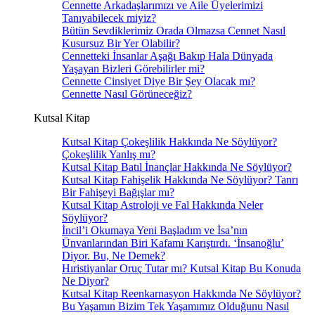
Cennette Arkadaşlarımızı ve Aile Üyelerimizi
Tanıyabilecek miyiz?
Bütün Sevdiklerimiz Orada Olmazsa Cennet Nasıl
Kusursuz Bir Yer Olabilir?
Cennetteki İnsanlar Aşağı Bakıp Hala Dünyada
Yaşayan Bizleri Görebilirler mi?
Cennette Cinsiyet Diye Bir Şey Olacak mı?
Cennette Nasıl Görüneceğiz?
Kutsal Kitap
Kutsal Kitap Çokeşlilik Hakkında Ne Söylüyor?
Çokeşlilik Yanlış mı?
Kutsal Kitap Batıl İnançlar Hakkında Ne Söylüyor?
Kutsal Kitap Fahişelik Hakkında Ne Söylüyor? Tanrı
Bir Fahişeyi Bağışlar mı?
Kutsal Kitap Astroloji ve Fal Hakkında Neler
Söylüyor?
İncil’i Okumaya Yeni Başladım ve İsa’nın
Ünvanlarından Biri Kafamı Karıştırdı. ‘İnsanoğlu’
Diyor. Bu, Ne Demek?
Hıristiyanlar Oruç Tutar mı? Kutsal Kitap Bu Konuda
Ne Diyor?
Kutsal Kitap Reenkarnasyon Hakkında Ne Söylüyor?
Bu Yaşamın Bizim Tek Yaşamımız Olduğunu Nasıl