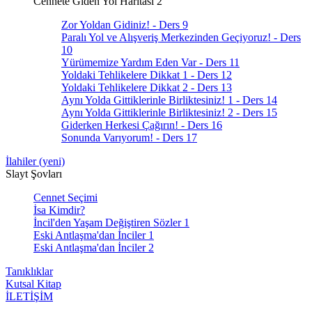
Cennete Giden Yol Haritası 2
Zor Yoldan Gidiniz! - Ders 9
Paralı Yol ve Alışveriş Merkezinden Geçiyoruz! - Ders
10
Yürümemize Yardım Eden Var - Ders 11
Yoldaki Tehlikelere Dikkat 1 - Ders 12
Yoldaki Tehlikelere Dikkat 2 - Ders 13
Aynı Yolda Gittiklerinle Birliktesiniz! 1 - Ders 14
Aynı Yolda Gittiklerinle Birliktesiniz! 2 - Ders 15
Giderken Herkesi Çağırın! - Ders 16
Sonunda Varıyorum! - Ders 17
İlahiler (yeni)
Slayt Şovları
Cennet Seçimi
İsa Kimdir?
İncil'den Yaşam Değiştiren Sözler 1
Eski Antlaşma'dan İnciler 1
Eski Antlaşma'dan İnciler 2
Tanıklıklar
Kutsal Kitap
İLETİŞİM