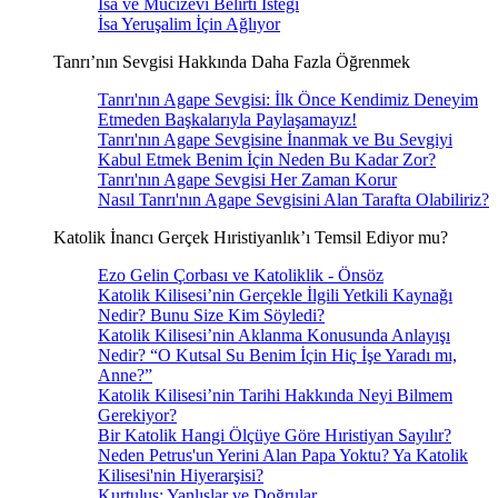
İsa ve Mucizevi Belirti İsteği
İsa Yeruşalim İçin Ağlıyor
Tanrı’nın Sevgisi Hakkında Daha Fazla Öğrenmek
Tanrı'nın Agape Sevgisi: İlk Önce Kendimiz Deneyim
Etmeden Başkalarıyla Paylaşamayız!
Tanrı'nın Agape Sevgisine İnanmak ve Bu Sevgiyi
Kabul Etmek Benim İçin Neden Bu Kadar Zor?
Tanrı'nın Agape Sevgisi Her Zaman Korur
Nasıl Tanrı'nın Agape Sevgisini Alan Tarafta Olabiliriz?
Katolik İnancı Gerçek Hıristiyanlık’ı Temsil Ediyor mu?
Ezo Gelin Çorbası ve Katoliklik - Önsöz
Katolik Kilisesi’nin Gerçekle İlgili Yetkili Kaynağı
Nedir? Bunu Size Kim Söyledi?
Katolik Kilisesi’nin Aklanma Konusunda Anlayışı
Nedir? “O Kutsal Su Benim İçin Hiç İşe Yaradı mı,
Anne?”
Katolik Kilisesi’nin Tarihi Hakkında Neyi Bilmem
Gerekiyor?
Bir Katolik Hangi Ölçüye Göre Hıristiyan Sayılır?
Neden Petrus'un Yerini Alan Papa Yoktu? Ya Katolik
Kilisesi'nin Hiyerarşisi?
Kurtuluş: Yanlışlar ve Doğrular