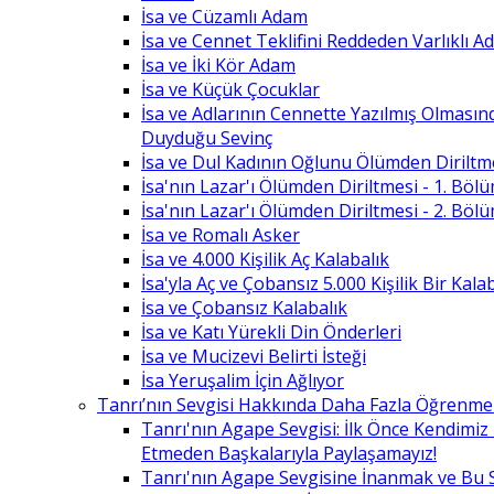
İsa ve Cüzamlı Adam
İsa ve Cennet Teklifini Reddeden Varlıklı 
İsa ve İki Kör Adam
İsa ve Küçük Çocuklar
İsa ve Adlarının Cennette Yazılmış Olması
Duyduğu Sevinç
İsa ve Dul Kadının Oğlunu Ölümden Diriltm
İsa'nın Lazar'ı Ölümden Diriltmesi - 1. Böl
İsa'nın Lazar'ı Ölümden Diriltmesi - 2. Böl
İsa ve Romalı Asker
İsa ve 4.000 Kişilik Aç Kalabalık
İsa'yla Aç ve Çobansız 5.000 Kişilik Bir Kala
İsa ve Çobansız Kalabalık
İsa ve Katı Yürekli Din Önderleri
İsa ve Mucizevi Belirti İsteği
İsa Yeruşalim İçin Ağlıyor
Tanrı’nın Sevgisi Hakkında Daha Fazla Öğrenme
Tanrı'nın Agape Sevgisi: İlk Önce Kendimi
Etmeden Başkalarıyla Paylaşamayız!
Tanrı'nın Agape Sevgisine İnanmak ve Bu 