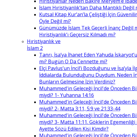
Hıristiyanlar Neden Bakire Meryem’e İbade
İslam Hıristiyanlık’tan Daha Mantıklı Değil 
Kutsal Kitap Kur’an’la Çeliştiği İçin Güvenilir
Öyle Değil mi?
Günümüzde İslam Tek Geçerli İnanç Değil 
Hıristiyanlık’ı Geçersiz Kılmadı mı?
Hıristiyanlık ve
İslam 2
Tanrı, İsa’ya İhanet Eden Yahuda İskaryot’u
mı? Bugün O Da Cennette mi?
Elçi Pavlus’un İncil’i Bozduğunu ve İsa’yla İlg
İddialarda Bulunduğunu Duydum. Neden İnc
Bunların Gelmesine İzin Verdiniz?
Muhammed'in Geleceği İncil'de Önceden Bil
miydi? 1- Yuhanna 14:16
Muhammed'in Geleceği İncil'de Önceden Bil
miydi? 2- Matta 3:11, 5:9 ve 21:33-44
Muhammed'in Geleceği İncil'de Önceden Bil
miydi? 3- Matta 11:11. Göklerin Egemenliği il
Ayette Sözü Edilen Kişi Kimdir?
Muhammed'in Geleceği İncil'de Önceden Bil