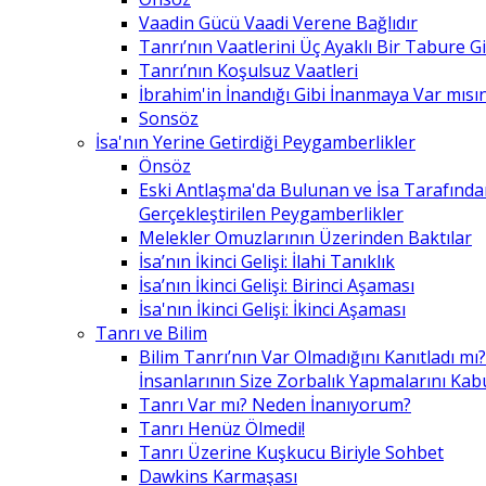
Vaadin Gücü Vaadi Verene Bağlıdır
Tanrı’nın Vaatlerini Üç Ayaklı Bir Tabure 
Tanrı’nın Koşulsuz Vaatleri
İbrahim'in İnandığı Gibi İnanmaya Var mısın
Sonsöz
İsa'nın Yerine Getirdiği Peygamberlikler
Önsöz
Eski Antlaşma'da Bulunan ve İsa Tarafınd
Gerçekleştirilen Peygamberlikler
Melekler Omuzlarının Üzerinden Baktılar
İsa’nın İkinci Gelişi: İlahi Tanıklık
İsa’nın İkinci Gelişi: Birinci Aşaması
İsa'nın İkinci Gelişi: İkinci Aşaması
Tanrı ve Bilim
Bilim Tanrı’nın Var Olmadığını Kanıtladı mı?
İnsanlarının Size Zorbalık Yapmalarını Kab
Tanrı Var mı? Neden İnanıyorum?
Tanrı Henüz Ölmedi!
Tanrı Üzerine Kuşkucu Biriyle Sohbet
Dawkins Karmaşası