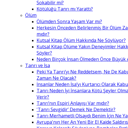
Sokabilir mi?
Kötülüğü Tanrı mı Yarattı?
Ölüm
Ölümden Sonra Yaşam Var mı?
Herkesin Önceden Belirlenmiş Bir Ölüm Z
mıdır?
Kutsal Kitap Ölüm Hakkında Ne Söylüyor?
Kutsal Kitap Ölüme Yakın Deneyimler Hak
Söyler?
Neden Birçok İnsan Ölmeden Önce Büyük A
Tanrı ve İsa
Peki Ya Tanrı’yı Ne Reddetsem, Ne De Kab
Zaman Ne Olacak?
İnsanlar Neden İsa’yı Kurtarıcı Olarak Kabu
Tanrı Neden İyi İnsanlara Kötü Şeyler Olma
Verir?
Tanrı’nın Espiri Anlayışı Var mıdır?
'Tanrı Sevgidir’ Demek Ne Demektir?
Tanrı Merhametli Olsaydı Benim İçin Ne Ya
Avrupa'nın Her An Yeni Bir El Kaide Saldırıs