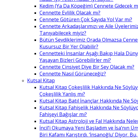
Kedim (Ya Da Köpeğim) Cennete Gidecek m
Cennette Evlilik Olacak mı?
Cennete Götüren Çok Sayıda Yol Var mı?
Cennette Arkadaşlarımızı ve Aile Üyelerimiz
Tanıyabilecek miyiz?
Bütün Sevdiklerimiz Orada Olmazsa Cennet
Kusursuz Bir Yer Olabilir?
Cennetteki İnsanlar Aşağı Bakıp Hala Dün
Yaşayan Bizleri Görebilirler mi?
Cennette Cinsiyet Diye Bir Şey Olacak mı?
Cennette Nasıl Görüneceğiz?
Kutsal Kitap
Kutsal Kitap Çokeşlilik Hakkında Ne Söylü
Çokeşlilik Yanlış mı?
Kutsal Kitap Batıl İnançlar Hakkında Ne Sö
Kutsal Kitap Fahişelik Hakkında Ne Söylüyo
Fahişeyi Bağışlar mı?
Kutsal Kitap Astroloji ve Fal Hakkında Nele
İncil’i Okumaya Yeni Başladım ve İsa’nın Ü
Biri Kafamı Karıştırdı. ‘İnsanoğlu’ Diyor. 