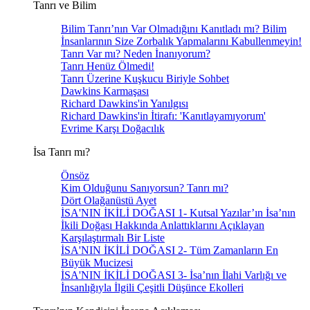
Tanrı ve Bilim
Bilim Tanrı’nın Var Olmadığını Kanıtladı mı? Bilim
İnsanlarının Size Zorbalık Yapmalarını Kabullenmeyin!
Tanrı Var mı? Neden İnanıyorum?
Tanrı Henüz Ölmedi!
Tanrı Üzerine Kuşkucu Biriyle Sohbet
Dawkins Karmaşası
Richard Dawkins'in Yanılgısı
Richard Dawkins'in İtirafı: 'Kanıtlayamıyorum'
Evrime Karşı Doğacılık
İsa Tanrı mı?
Önsöz
Kim Olduğunu Sanıyorsun? Tanrı mı?
Dört Olağanüstü Ayet
İSA'NIN İKİLİ DOĞASI 1- Kutsal Yazılar’ın İsa’nın
İkili Doğası Hakkında Anlattıklarını Açıklayan
Karşılaştırmalı Bir Liste
İSA'NIN İKİLİ DOĞASI 2- Tüm Zamanların En
Büyük Mucizesi
İSA'NIN İKİLİ DOĞASI 3- İsa’nın İlahi Varlığı ve
İnsanlığıyla İlgili Çeşitli Düşünce Ekolleri