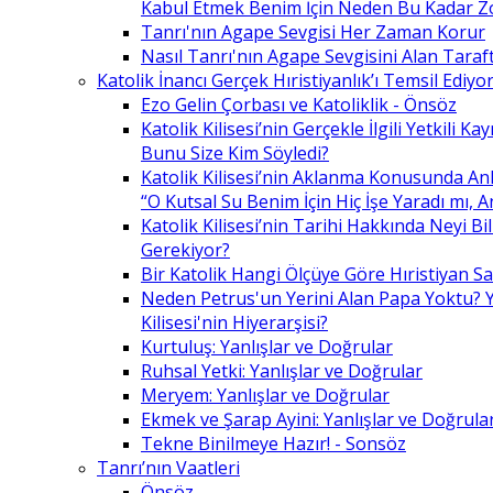
Kabul Etmek Benim İçin Neden Bu Kadar Z
Tanrı'nın Agape Sevgisi Her Zaman Korur
Nasıl Tanrı'nın Agape Sevgisini Alan Taraft
Katolik İnancı Gerçek Hıristiyanlık’ı Temsil Ediyo
Ezo Gelin Çorbası ve Katoliklik - Önsöz
Katolik Kilisesi’nin Gerçekle İlgili Yetkili K
Bunu Size Kim Söyledi?
Katolik Kilisesi’nin Aklanma Konusunda Anl
“O Kutsal Su Benim İçin Hiç İşe Yaradı mı, 
Katolik Kilisesi’nin Tarihi Hakkında Neyi B
Gerekiyor?
Bir Katolik Hangi Ölçüye Göre Hıristiyan Say
Neden Petrus'un Yerini Alan Papa Yoktu? Y
Kilisesi'nin Hiyerarşisi?
Kurtuluş: Yanlışlar ve Doğrular
Ruhsal Yetki: Yanlışlar ve Doğrular
Meryem: Yanlışlar ve Doğrular
Ekmek ve Şarap Ayini: Yanlışlar ve Doğrula
Tekne Binilmeye Hazır! - Sonsöz
Tanrı’nın Vaatleri
Önsöz