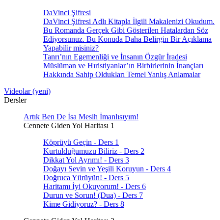
DaVinci Şifresi
DaVinci Şifresi Adlı Kitapla İlgili Makalenizi Okudum.
Bu Romanda Gerçek Gibi Gösterilen Hatalardan Söz
Ediyorsunuz. Bu Konuda Daha Belirgin Bir Açıklama
Yapabilir misiniz?
Tanrı’nın Egemenliği ve İnsanın Özgür İradesi
Müslüman ve Hıristiyanlar’ın Birbirlerinin İnançları
Hakkında Sahip Oldukları Temel Yanlış Anlamalar
Videolar (yeni)
Dersler
Artık Ben De İsa Mesih İmanlısıyım!
Cennete Giden Yol Haritası 1
Köprüyü Geçin - Ders 1
Kurtulduğumuzu Biliriz - Ders 2
Dikkat Yol Ayrımı! - Ders 3
Doğayı Sevin ve Yeşili Koruyun - Ders 4
Doğruca Yürüyün! - Ders 5
Haritamı İyi Okuyorum! - Ders 6
Durun ve Sorun! (Dua) - Ders 7
Kime Gidiyoruz? - Ders 8