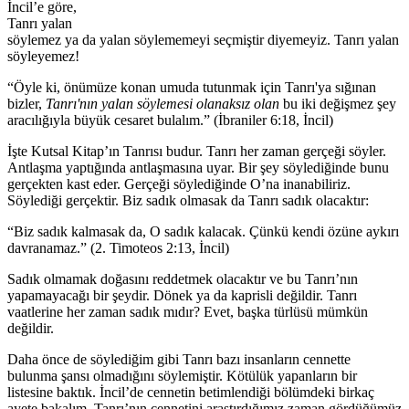
İncil’e göre,
Tanrı yalan
söylemez ya da yalan söylememeyi seçmiştir diyemeyiz. Tanrı yalan
söyleyemez!
“Öyle ki, önümüze konan umuda tutunmak için Tanrı'ya sığınan
bizler,
Tanrı'nın yalan söylemesi olanaksız olan
bu iki değişmez şey
aracılığıyla büyük cesaret bulalım.” (İbraniler 6:18, İncil)
İşte Kutsal Kitap’ın Tanrısı budur. Tanrı her zaman gerçeği söyler.
Antlaşma yaptığında antlaşmasına uyar. Bir şey söylediğinde bunu
gerçekten kast eder. Gerçeği söylediğinde O’na inanabiliriz.
Söylediği gerçektir. Biz sadık olmasak da Tanrı sadık olacaktır:
“Biz sadık kalmasak da, O sadık kalacak. Çünkü kendi özüne aykırı
davranamaz.” (2. Timoteos 2:13, İncil)
Sadık olmamak doğasını reddetmek olacaktır ve bu Tanrı’nın
yapamayacağı bir şeydir. Dönek ya da kaprisli değildir. Tanrı
vaatlerine her zaman sadık mıdır? Evet, başka türlüsü mümkün
değildir.
Daha önce de söylediğim gibi Tanrı bazı insanların cennette
bulunma şansı olmadığını söylemiştir. Kötülük yapanların bir
listesine baktık. İncil’de cennetin betimlendiği bölümdeki birkaç
ayete bakalım. Tanrı’nın cennetini araştırdığımız zaman gördüğümüz