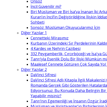
Önsöz
İncil Güvenilir mi?
Biri Müslüman ve Biri İsa’ya İnanan İki Ark
Kuran’ın İncil’in Değiştirildiğine İlişkin İdd
Sohbeti
Sonsöz: Müslüman Okuyucularımız İçin
Diğer Yazılar 1
Cennetteki Mirasımız
Kurbanın Üzerindeki Sır Perdelerinin Kaldı
4 Kardeş ve Nehrin Cazibesi
332 Peygamberlik, Cırcırböceği ve İsa'ya 
Tanrı’yla Esenlik Dolu Bir İlişki Mümkün m
Maalesef Cennete Götüren Çok Sayıda Yol
Diğer Yazılar 2
DaVinci Şifresi
DaVinci Şifresi Adlı Kitapla İlgili Makaleni
Romanda Gerçek Gibi Gösterilen Hatalard
Ediyorsunuz. Bu Konuda Daha Belirgin Bir
Yapabilir misiniz?
Tanrı’nın Egemenliği ve İnsanın Özgür İrad
Müslüman ve Hıristiyanlar’ın Birbirlerinin İ