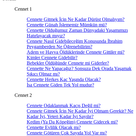
Cennet 1
Cennete Gitmek İçin Ne Kadar Dürüst Olmalıyım?
Cennette Günah İşlememiz Mümkün mü?
Cennette Olduğumuz Zaman Dünyadaki Yaşamımızı
Hatırlayacak mıyız?
Cennete Nasıl Gidebileceğim Konusunda İbrahim
Peygamberden Ne Öğrenebilirim?
Adem ve Havva Öldüklerinde Cennete Gittiler mi?
Kimler Cennete Gidebilir?
Bebekler Öldüğünde Cennete mi Giderler?
Cennette Ne Yapacağız? Sonsuza Dek Orada Yaşamak
Sıkıcı Olmaz mı?
Cennette Herkes Kaç Yaşında Olacak?
İsa Cennete Giden Tek Yol mudur?
Cennet 2
Cennete Odaklanmak Kaçış Değil mi?
Cennete Gitmek İçin Ne Kadar İyi Olmam Gerekir? Ne
Kadar İyi, Yeteri Kadar İyi Sayılır?
Kedim (Ya Da Köpeğim) Cennete Gidecek mi?
Cennette Evlilik Olacak mı?
Cennete Götüren Çok Sayıda Yol Var mı?