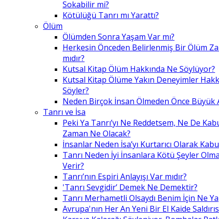
Sokabilir mi?
Kötülüğü Tanrı mı Yarattı?
Ölüm
Ölümden Sonra Yaşam Var mı?
Herkesin Önceden Belirlenmiş Bir Ölüm Z
mıdır?
Kutsal Kitap Ölüm Hakkında Ne Söylüyor?
Kutsal Kitap Ölüme Yakın Deneyimler Hak
Söyler?
Neden Birçok İnsan Ölmeden Önce Büyük A
Tanrı ve İsa
Peki Ya Tanrı’yı Ne Reddetsem, Ne De Kab
Zaman Ne Olacak?
İnsanlar Neden İsa’yı Kurtarıcı Olarak Kabu
Tanrı Neden İyi İnsanlara Kötü Şeyler Olma
Verir?
Tanrı’nın Espiri Anlayışı Var mıdır?
'Tanrı Sevgidir’ Demek Ne Demektir?
Tanrı Merhametli Olsaydı Benim İçin Ne Ya
Avrupa'nın Her An Yeni Bir El Kaide Saldırıs