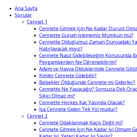
Ana Sayfa
Sorular
Cennet 1
Cennete Gitmek İçin Ne Kadar Dürüst Olma
Cennette Günah İşlememiz Mümkün mü?
Cennette Olduğumuz Zaman Dünyadaki Ya
Hatırlayacak mıyız?
Cennete Nasıl Gidebileceğim Konusunda İ
Peygamberden Ne Öğrenebilirim?
Adem ve Havva Öldüklerinde Cennete Gittil
Kimler Cennete Gidebilir?
Bebekler Öldüğünde Cennete mi Giderler?
Cennette Ne Yapacağız? Sonsuza Dek Ora
Sıkıcı Olmaz mı?
Cennette Herkes Kaç Yaşında Olacak?
İsa Cennete Giden Tek Yol mudur?
Cennet 2
Cennete Odaklanmak Kaçış Değil mi?
Cennete Gitmek İçin Ne Kadar İyi Olmam G
Kadar İyi, Yeteri Kadar İyi Sayılır?