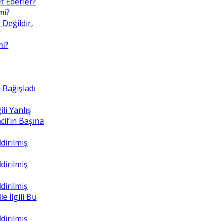
t Ederler?
mi?
 Değildir,
mi?
 Bağışladı
ili Yanlış
il’in Başına
dirilmiş
dirilmiş
dirilmiş
e İlgili Bu
dirilmiş