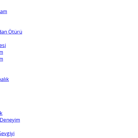
Adam
ndan Ötürü
esi
üm
üm
balık
k
z Deneyim
Sevgiyi