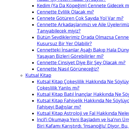
Kedim (Ya Da Köpeğim) Cennete Gidecek m
Cennette Evlilik Olacak mı?
Cennete Götüren Çok Sayıda Yol Var mı?
Cennette Arkadaşlarımızı ve Aile Üyelerimiz
Tanıyabilecek miyiz?
Bütün Sevdiklerimiz Orada Olmazsa Cennet
Kusursuz Bir Yer Olabilir?
Cennetteki İnsanlar Aşağı Bakıp Hala Dün
Yaşayan Bizleri Görebilirler mi?
Cennette Cinsiyet Diye Bir Şey Olacak mı?
Cennette Nasıl Görüneceğiz?
Kutsal Kitap
Kutsal Kitap Çokeşlilik Hakkında Ne Söylü
Çokeşlilik Yanlış mı?
Kutsal Kitap Batıl İnançlar Hakkında Ne Sö
Kutsal Kitap Fahişelik Hakkında Ne Söylüyo
Fahişeyi Bağışlar mı?
Kutsal Kitap Astroloji ve Fal Hakkında Nele
İncil’i Okumaya Yeni Başladım ve İsa’nın Ü
Biri Kafamı Karıştırdı. ‘İnsanoğlu’ Diyor. 