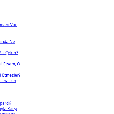
amanı Var
kında Ne
cı Çeker?
ul Etsem, O
l Etmezler?
sına İzin
pardı?
ıyla Karşı