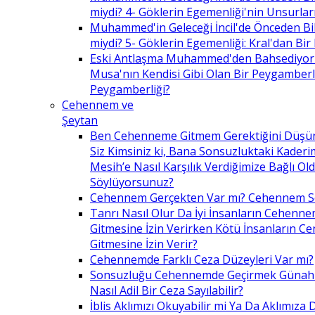
miydi? 4- Göklerin Egemenliği'nin Unsurlar
Muhammed'in Geleceği İncil'de Önceden Bil
miydi? 5- Göklerin Egemenliği: Kral'dan Bir
Eski Antlaşma Muhammed'den Bahsediyor
Musa'nın Kendisi Gibi Olan Bir Peygamberle 
Peygamberliği?
Cehennem ve
Şeytan
Ben Cehenneme Gitmem Gerektiğini Düş
Siz Kimsiniz ki, Bana Sonsuzluktaki Kaderim
Mesih’e Nasıl Karşılık Verdiğimize Bağlı O
Söylüyorsunuz?
Cehennem Gerçekten Var mı? Cehennem 
Tanrı Nasıl Olur Da İyi İnsanların Cehenn
Gitmesine İzin Verirken Kötü İnsanların C
Gitmesine İzin Verir?
Cehennemde Farklı Ceza Düzeyleri Var mı?
Sonsuzluğu Cehennemde Geçirmek Günahla
Nasıl Adil Bir Ceza Sayılabilir?
İblis Aklımızı Okuyabilir mi Ya Da Aklımıza