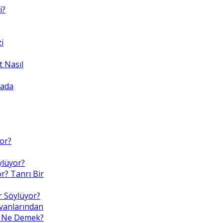
i?
i
 Nasıl
yada
yor?
ylüyor?
r? Tanrı Bir
r Söylüyor?
nvanlarından
Bu, Ne Demek?