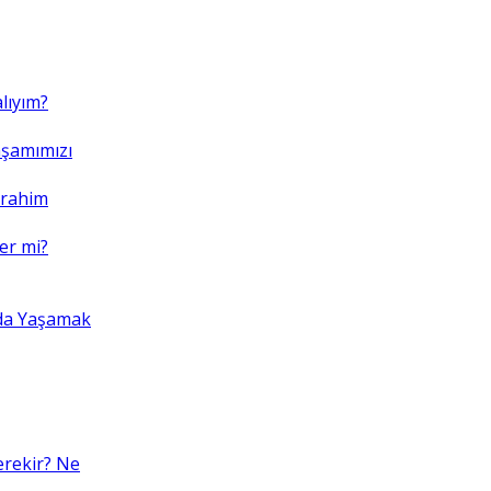
lıyım?
şamımızı
brahim
er mi?
da Yaşamak
erekir? Ne