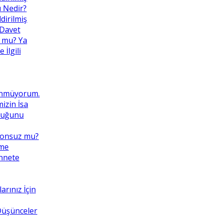
ı Nedir?
dirilmiş
 Davet
 mu? Ya
İlgili
ünmüyorum.
izin İsa
lduğunu
Sonsuz mu?
eme
ennete
rınız İçin
 Düşünceler