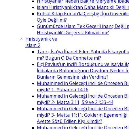
Hıristiyanlar Neden Bakire Meryem’e İbade
İslam Hıristiyanlık’tan Daha Mantıklı Değil 
Kutsal Kitap Kur’an’la Çeliştiği İçin Güvenilir
Öyle Değil mi?
Günümüzde İslam Tek Geçerli İnanç Değil 
Hıristiyanlık’ı Geçersiz Kılmadı mı?
Hıristiyanlık ve
İslam 2
Tanrı, İsa’ya İhanet Eden Yahuda İskaryot’u
mı? Bugün O Da Cennette mi?
Elçi Pavlus’un İncil’i Bozduğunu ve İsa’yla İlg
İddialarda Bulunduğunu Duydum. Neden İnc
Bunların Gelmesine İzin Verdiniz?
Muhammed'in Geleceği İncil'de Önceden Bil
miydi? 1- Yuhanna 14:16
Muhammed'in Geleceği İncil'de Önceden Bil
miydi? 2- Matta 3:11, 5:9 ve 21:33-44
Muhammed'in Geleceği İncil'de Önceden Bil
miydi? 3- Matta 11:11. Göklerin Egemenliği il
Ayette Sözü Edilen Kişi Kimdir?
Muhammed'in Geleceği İncil'de Önceden Bil