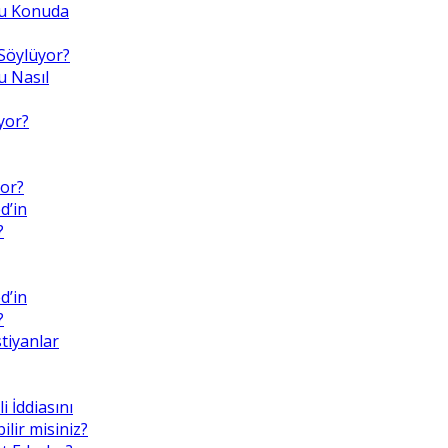
 Bu Konuda
Söylüyor?
 Nasıl
yor?
or?
d’in
?
d’in
?
tiyanlar
i İddiasını
lir misiniz?