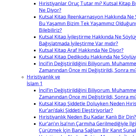
Hıristiyanlar Oruç Tutar mı? Kutsal Kitap
Ne Diyor?
Kutsal Kitap Reenkarnasyon Hakkında Ne 
Bu Yaşamın Bizim Tek Yaşamımız Olduğunu
Bilebiliriz?
Kutsal Kitap İyileştirme Hakkında Ne Söylü
Bağışlatmada İyileştirme Var mıdır?
Kutsal Kitap Araf Hakkında Ne Diyor?
Kutsal Kitap Dedikodu Hakkında Ne Söylüy
İncil’in Değiştirildiğini Biliyorum. Muhamme
Zamanından Önce mi Değiştirildi, Sonra mı
Hıristiyanlık ve
İslam 1
İncil’in Değiştirildiğini Biliyorum. Muhamme
Zamanından Önce mi Değiştirildi, Sonra mı
Kutsal Kitap Şiddetle Doluyken Neden Hıris
Kur’an’daki Şiddeti Eleştiriyorlar?
Hıristiyanlık Neden Bu Kadar Kanlı Bir Din?
Kur’an’ın İsa’nın Çarmıha Gerilmediğiyle İlgil
Çürütmek İçin Bana Sağlam Bir Kanıt Sunabi