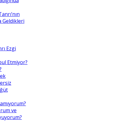
adığında
Tanrı’nın
Geldikleri
rı Ezgi
bul Etmiyor?
?
mek
ersiz
Öğüt
pamıyorum?
orum ve
uyuyorum?