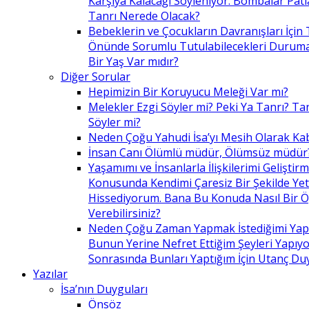
Karşıya Kalacağı Söyleniyor. Bombalar Patl
Tanrı Nerede Olacak?
Bebeklerin ve Çocukların Davranışları İçin 
Önünde Sorumlu Tutulabilecekleri Duruma 
Bir Yaş Var mıdır?
Diğer Sorular
Hepimizin Bir Koruyucu Meleği Var mı?
Melekler Ezgi Söyler mi? Peki Ya Tanrı? Tan
Söyler mi?
Neden Çoğu Yahudi İsa’yı Mesih Olarak Ka
İnsan Canı Ölümlü müdür, Ölümsüz müdür
Yaşamımı ve İnsanlarla İlişkilerimi Geliştir
Konusunda Kendimi Çaresiz Bir Şekilde Yet
Hissediyorum. Bana Bu Konuda Nasıl Bir 
Verebilirsiniz?
Neden Çoğu Zaman Yapmak İstediğimi Ya
Bunun Yerine Nefret Ettiğim Şeyleri Yapıy
Sonrasında Bunları Yaptığım İçin Utanç D
Yazılar
İsa’nın Duyguları
Önsöz