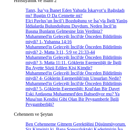
Hıristiyanlık ve İslam 2
Tanrı, İsa’ya İhanet Eden Yahuda İskaryot’u Bağışladı
mı? Bugün O Da Cennette mi?
Elçi Pavlus’un İncil’i Bozduğunu ve İsa’yla İlgili Yanlış
İddialarda Bulunduğunu Duydum. Neden İncil’in
Başına Bunların Gelmesine İzin Verdiniz?
Muhammed'in Geleceği İncil'de Önceden Bildirilmiş
miydi? 1- Yuhanna 14:16
Muhammed'in Geleceği İncil'de Önceden Bildirilmiş
miydi? 2- Matta 3:11, 5:9 ve 21:33-44
Muhammed'in Geleceği İncil'de Önceden Bildirilmiş
miydi? 3- Matta 11:11. Göklerin Egemenliği ile İlgili
Bu Ayette Sözü Edilen Kişi Kimdir?
Muhammed'in Geleceği İncil'de Önceden Bildirilmiş
miydi? 4- Göklerin Egemenliği'nin Unsurları Nedir?
Muhammed'in Geleceği İncil'de Önceden Bildirilmiş
miydi? 5- Göklerin Egemenliği: Kral'dan Bir Davet
Eski Antlaşma Muhammed'den Bahsediyor mu? Ya
Musa'nın Kendisi Gibi Olan Bir Peygamberle İlgili
Peygamberliği?
Cehennem ve Şeytan
Ben Cehenneme Gitmem Gerektiğini Düşünmüyorum.
Siz Kimsiniz ki, Bana Sonsuzluktaki Kaderimizin İsa