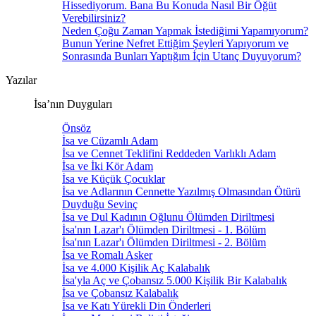
Hissediyorum. Bana Bu Konuda Nasıl Bir Öğüt
Verebilirsiniz?
Neden Çoğu Zaman Yapmak İstediğimi Yapamıyorum?
Bunun Yerine Nefret Ettiğim Şeyleri Yapıyorum ve
Sonrasında Bunları Yaptığım İçin Utanç Duyuyorum?
Yazılar
İsa’nın Duyguları
Önsöz
İsa ve Cüzamlı Adam
İsa ve Cennet Teklifini Reddeden Varlıklı Adam
İsa ve İki Kör Adam
İsa ve Küçük Çocuklar
İsa ve Adlarının Cennette Yazılmış Olmasından Ötürü
Duyduğu Sevinç
İsa ve Dul Kadının Oğlunu Ölümden Diriltmesi
İsa'nın Lazar'ı Ölümden Diriltmesi - 1. Bölüm
İsa'nın Lazar'ı Ölümden Diriltmesi - 2. Bölüm
İsa ve Romalı Asker
İsa ve 4.000 Kişilik Aç Kalabalık
İsa'yla Aç ve Çobansız 5.000 Kişilik Bir Kalabalık
İsa ve Çobansız Kalabalık
İsa ve Katı Yürekli Din Önderleri