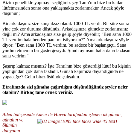
Bizim genellikle yapmayı seçtiğimiz şey Tanrı'nın bize bu kadar
lütfetmesinden sonra ona yaklaşmakta zorlanmaktır. Ancak şöyle
düşünün;
Bir arkadaşınız size karşılıksız olarak 1000 TL verdi. Bir süre sonra
yine çok zor duruma düştünüz. Arkadaşınıza gitmekte zorlanırsınız
değil mi? Ama arkadaşınız size gelip şöyle diyebilir; "Ben sana 1000
TL verdim hala benden para mı istiyorsun?" Ama arkadaşınız şöyle
diyor; "Ben sana 1000 TL verdim, bu sadece bir başlangıçtı. Sana
yardım etmemin bir göstergesiydi. Şimdi aynısını hatta daha fazlasını
sana veririm."
Şaşırıp kalmaz mısınız? İşte Tanrı'nın bize gösterdiği lütuf bu kişinin
yaptığından çok daha fazladır. Günah kapımıza dayandığında ne
yapacağız? Gelin biraz üstünde çalışalım.
Etrafınızda sizi günaha çağırdığını düşündüğünüz şeyler neler
olabilir? Birkaç tane örnek veriniz.
Aden bahçesinde Adem ile Havva tarafından işlenen ilk günah,
günahın ve
ölümün
dünyanın