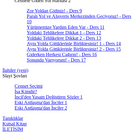
Cennete Giden Yol Haritası 2
Zor Yoldan Gidiniz! - Ders 9
Paralı Yol ve Alışveriş Merkezinden Geçiyoruz! - Ders
10
Yürümemize Yardım Eden Var - Ders 11
Yoldaki Tehlikelere Dikkat 1 - Ders 12
Yoldaki Tehlikelere Dikkat 2 - Ders 13
Aynı Yolda Gittiklerinle Birliktesiniz! 1 - Ders 14
Aynı Yolda Gittiklerinle Birliktesiniz! 2 - Ders 15
Giderken Herkesi Çağırın! - Ders 16
Sonunda Varıyorum! - Ders 17
İlahiler (yeni)
Slayt Şovları
Cennet Seçimi
İsa Kimdir?
İncil'den Yaşam Değiştiren Sözler 1
Eski Antlaşma'dan İnciler 1
Eski Antlaşma'dan İnciler 2
Tanıklıklar
Kutsal Kitap
İLETİŞİM