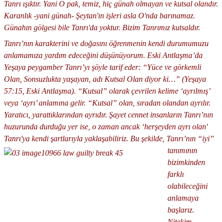
Tanrı ışıktır. Yani O pak, temiz, hiç günah olmayan ve kutsal olandır.
Karanlık -yani günah- Şeytan'ın işleri asla O'nda barınamaz.
Günahın gölgesi bile Tanrı'da yoktur. Bizim Tanrımız kutsaldır.
Tanrı’nın karakterini ve doğasını öğrenmenin kendi durumumuzu
anlamamıza yardım edeceğini düşünüyorum. Eski Antlaşma’da
Yeşaya peygamber Tanrı’yı şöyle tarif eder: “Yüce ve görkemli
Olan, Sonsuzlukta yaşayan, adı Kutsal Olan diyor ki…” (Yeşaya
57:15, Eski Antlaşma). “Kutsal” olarak çevrilen kelime ‘ayrılmış’
veya ‘ayrı’ anlamına gelir. “Kutsal” olan, sıradan olandan ayrılır.
Yaratıcı, yarattıklarından ayrıdır. Şayet cennet insanların Tanrı’nın
huzurunda durduğu yer ise, o zaman ancak ‘herşeyden ayrı olan'
Tanrı'ya kendi şartlarıyla yaklaşabiliriz.
Bu şekilde, Tanrı’nın “iyi”
tanımının
bizimkinden
farklı
olabileceğini
anlamaya
başlarız.
Nitekim,