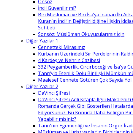
Önsöz
İncil Güvenilir mi?
Biri Müslüman ve Biri İsa’ya İnanan İki Ark
Kuran’ın İncil’in Değiştirildiğine İlişkin İdd
Sohbeti
Sonsöz: Müslüman Okuyucularımız İçin
Diğer Yazılar 1
Cennetteki Mirasımız
Kurbanın Üzerindeki Sır Perdelerinin Kaldı
4 Kardeş ve Nehrin Cazibesi
332 Peygamberlik, Cırcırböceği ve İsa'ya 
Tanrı’yla Esenlik Dolu Bir İlişki Mümkün m
Maalesef Cennete Götüren Çok Sayıda Yol
Diğer Yazılar 2
DaVinci Şifresi
DaVinci Şifresi Adlı Kitapla İlgili Makaleni
Romanda Gerçek Gibi Gösterilen Hatalard
Ediyorsunuz. Bu Konuda Daha Belirgin Bir
Yapabilir misiniz?
Tanrı’nın Egemenliği ve İnsanın Özgür İrad
Müslüman ve Hıristiyanlar’ın Birbirlerinin İ