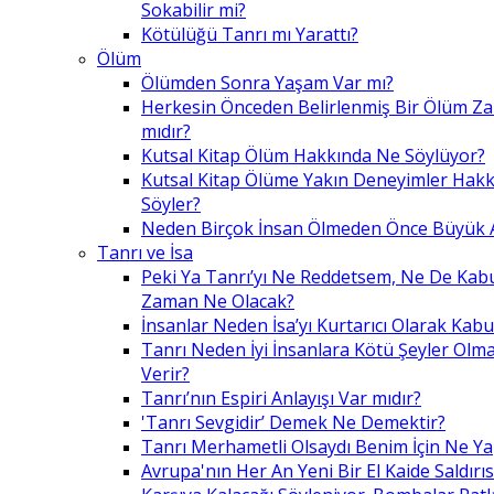
Sokabilir mi?
Kötülüğü Tanrı mı Yarattı?
Ölüm
Ölümden Sonra Yaşam Var mı?
Herkesin Önceden Belirlenmiş Bir Ölüm Z
mıdır?
Kutsal Kitap Ölüm Hakkında Ne Söylüyor?
Kutsal Kitap Ölüme Yakın Deneyimler Hak
Söyler?
Neden Birçok İnsan Ölmeden Önce Büyük A
Tanrı ve İsa
Peki Ya Tanrı’yı Ne Reddetsem, Ne De Kab
Zaman Ne Olacak?
İnsanlar Neden İsa’yı Kurtarıcı Olarak Kabu
Tanrı Neden İyi İnsanlara Kötü Şeyler Olma
Verir?
Tanrı’nın Espiri Anlayışı Var mıdır?
'Tanrı Sevgidir’ Demek Ne Demektir?
Tanrı Merhametli Olsaydı Benim İçin Ne Ya
Avrupa'nın Her An Yeni Bir El Kaide Saldırıs