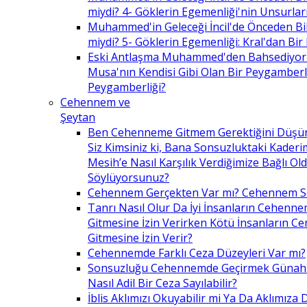
miydi? 4- Göklerin Egemenliği'nin Unsurlar
Muhammed'in Geleceği İncil'de Önceden Bil
miydi? 5- Göklerin Egemenliği: Kral'dan Bir
Eski Antlaşma Muhammed'den Bahsediyor
Musa'nın Kendisi Gibi Olan Bir Peygamberle 
Peygamberliği?
Cehennem ve
Şeytan
Ben Cehenneme Gitmem Gerektiğini Düş
Siz Kimsiniz ki, Bana Sonsuzluktaki Kaderim
Mesih’e Nasıl Karşılık Verdiğimize Bağlı O
Söylüyorsunuz?
Cehennem Gerçekten Var mı? Cehennem 
Tanrı Nasıl Olur Da İyi İnsanların Cehenn
Gitmesine İzin Verirken Kötü İnsanların C
Gitmesine İzin Verir?
Cehennemde Farklı Ceza Düzeyleri Var mı?
Sonsuzluğu Cehennemde Geçirmek Günahla
Nasıl Adil Bir Ceza Sayılabilir?
İblis Aklımızı Okuyabilir mi Ya Da Aklımıza