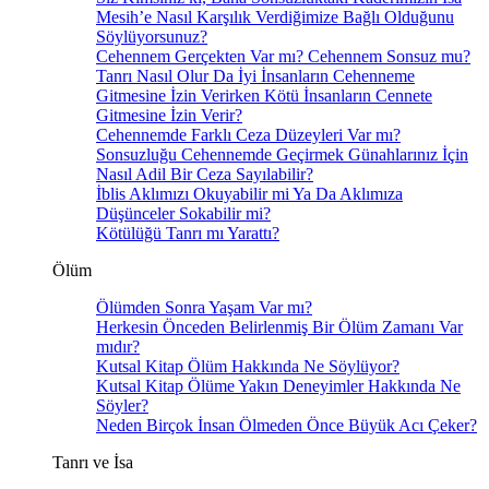
Mesih’e Nasıl Karşılık Verdiğimize Bağlı Olduğunu
Söylüyorsunuz?
Cehennem Gerçekten Var mı? Cehennem Sonsuz mu?
Tanrı Nasıl Olur Da İyi İnsanların Cehenneme
Gitmesine İzin Verirken Kötü İnsanların Cennete
Gitmesine İzin Verir?
Cehennemde Farklı Ceza Düzeyleri Var mı?
Sonsuzluğu Cehennemde Geçirmek Günahlarınız İçin
Nasıl Adil Bir Ceza Sayılabilir?
İblis Aklımızı Okuyabilir mi Ya Da Aklımıza
Düşünceler Sokabilir mi?
Kötülüğü Tanrı mı Yarattı?
Ölüm
Ölümden Sonra Yaşam Var mı?
Herkesin Önceden Belirlenmiş Bir Ölüm Zamanı Var
mıdır?
Kutsal Kitap Ölüm Hakkında Ne Söylüyor?
Kutsal Kitap Ölüme Yakın Deneyimler Hakkında Ne
Söyler?
Neden Birçok İnsan Ölmeden Önce Büyük Acı Çeker?
Tanrı ve İsa