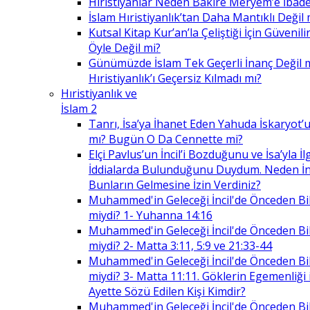
Hıristiyanlar Neden Bakire Meryem’e İbade
İslam Hıristiyanlık’tan Daha Mantıklı Değil 
Kutsal Kitap Kur’an’la Çeliştiği İçin Güvenilir
Öyle Değil mi?
Günümüzde İslam Tek Geçerli İnanç Değil 
Hıristiyanlık’ı Geçersiz Kılmadı mı?
Hıristiyanlık ve
İslam 2
Tanrı, İsa’ya İhanet Eden Yahuda İskaryot’u
mı? Bugün O Da Cennette mi?
Elçi Pavlus’un İncil’i Bozduğunu ve İsa’yla İlg
İddialarda Bulunduğunu Duydum. Neden İnc
Bunların Gelmesine İzin Verdiniz?
Muhammed'in Geleceği İncil'de Önceden Bil
miydi? 1- Yuhanna 14:16
Muhammed'in Geleceği İncil'de Önceden Bil
miydi? 2- Matta 3:11, 5:9 ve 21:33-44
Muhammed'in Geleceği İncil'de Önceden Bil
miydi? 3- Matta 11:11. Göklerin Egemenliği il
Ayette Sözü Edilen Kişi Kimdir?
Muhammed'in Geleceği İncil'de Önceden Bil