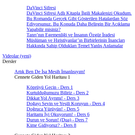
DaVinci Şifresi
DaVinci Şifresi Adlı Kitapla İlgili Makalenizi Okudum.
Bu Romanda Gerçek Gibi Gösterilen Hatalardan Söz
Ediyorsunuz. Bu Konuda Daha Belirgin Bir Açıklama
Yapabilir misiniz?
Tanrı’nın Egemenliği ve İnsanın Özgür İradesi
Müslüman ve Hıristiyanlar’ın Birbirlerinin İnançları
Hakkında Sahip Oldukları Temel Yanlış Anlamalar
Videolar (yeni)
Dersler
Artık Ben De İsa Mesih İmanlısıyım!
Cennete Giden Yol Haritası 1
Köprüyü Geçin - Ders 1
Kurtulduğumuzu Biliriz - Ders 2
Dikkat Yol Ayrımı! - Ders 3
Doğayı Sevin ve Yeşili Koruyun - Ders 4
Doğruca Yürüyün! - Ders 5
Haritamı İyi Okuyorum! - Ders 6
Durun ve Sorun! (Dua) - Ders 7
Kime Gidiyoruz? - Ders 8