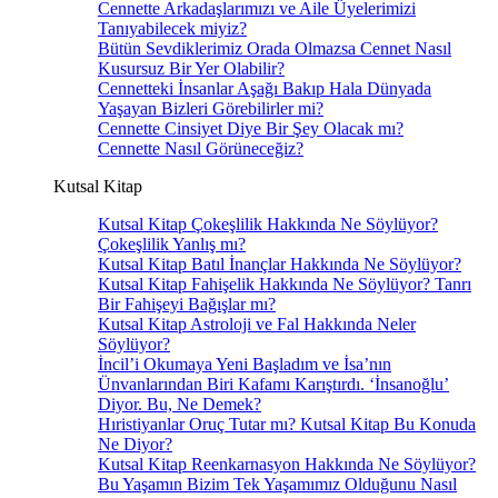
Cennette Arkadaşlarımızı ve Aile Üyelerimizi
Tanıyabilecek miyiz?
Bütün Sevdiklerimiz Orada Olmazsa Cennet Nasıl
Kusursuz Bir Yer Olabilir?
Cennetteki İnsanlar Aşağı Bakıp Hala Dünyada
Yaşayan Bizleri Görebilirler mi?
Cennette Cinsiyet Diye Bir Şey Olacak mı?
Cennette Nasıl Görüneceğiz?
Kutsal Kitap
Kutsal Kitap Çokeşlilik Hakkında Ne Söylüyor?
Çokeşlilik Yanlış mı?
Kutsal Kitap Batıl İnançlar Hakkında Ne Söylüyor?
Kutsal Kitap Fahişelik Hakkında Ne Söylüyor? Tanrı
Bir Fahişeyi Bağışlar mı?
Kutsal Kitap Astroloji ve Fal Hakkında Neler
Söylüyor?
İncil’i Okumaya Yeni Başladım ve İsa’nın
Ünvanlarından Biri Kafamı Karıştırdı. ‘İnsanoğlu’
Diyor. Bu, Ne Demek?
Hıristiyanlar Oruç Tutar mı? Kutsal Kitap Bu Konuda
Ne Diyor?
Kutsal Kitap Reenkarnasyon Hakkında Ne Söylüyor?
Bu Yaşamın Bizim Tek Yaşamımız Olduğunu Nasıl