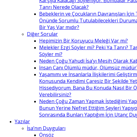
Karşıya Kalacağı Söyleniyor. Bombalar Patl
Tanrı Nerede Olacak?
Bebeklerin ve Çocukların Davranışları İçin 
Önünde Sorumlu Tutulabilecekleri Duruma 
Bir Yaş Var mıdır?
Diğer Sorular
Hepimizin Bir Koruyucu Meleği Var mı?
Melekler Ezgi Söyler mi? Peki Ya Tanrı? Tan
Söyler mi?
Neden Çoğu Yahudi İsa’yı Mesih Olarak Ka
İnsan Canı Ölümlü müdür, Ölümsüz müdür
Yaşamımı ve İnsanlarla İlişkilerimi Geliştir
Konusunda Kendimi Çaresiz Bir Şekilde Yet
Hissediyorum. Bana Bu Konuda Nasıl Bir 
Verebilirsiniz?
Neden Çoğu Zaman Yapmak İstediğimi Ya
Bunun Yerine Nefret Ettiğim Şeyleri Yapıy
Sonrasında Bunları Yaptığım İçin Utanç D
Yazılar
İsa’nın Duyguları
Önsöz