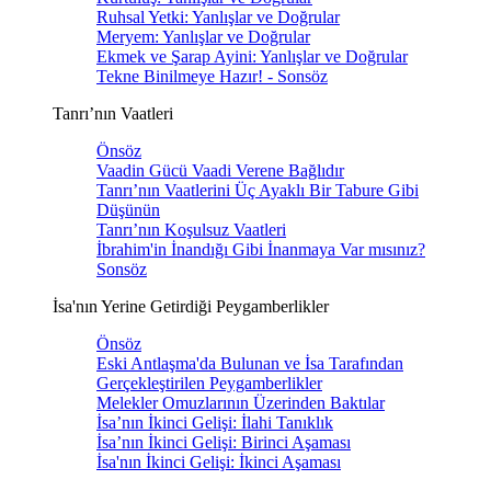
Ruhsal Yetki: Yanlışlar ve Doğrular
Meryem: Yanlışlar ve Doğrular
Ekmek ve Şarap Ayini: Yanlışlar ve Doğrular
Tekne Binilmeye Hazır! - Sonsöz
Tanrı’nın Vaatleri
Önsöz
Vaadin Gücü Vaadi Verene Bağlıdır
Tanrı’nın Vaatlerini Üç Ayaklı Bir Tabure Gibi
Düşünün
Tanrı’nın Koşulsuz Vaatleri
İbrahim'in İnandığı Gibi İnanmaya Var mısınız?
Sonsöz
İsa'nın Yerine Getirdiği Peygamberlikler
Önsöz
Eski Antlaşma'da Bulunan ve İsa Tarafından
Gerçekleştirilen Peygamberlikler
Melekler Omuzlarının Üzerinden Baktılar
İsa’nın İkinci Gelişi: İlahi Tanıklık
İsa’nın İkinci Gelişi: Birinci Aşaması
İsa'nın İkinci Gelişi: İkinci Aşaması