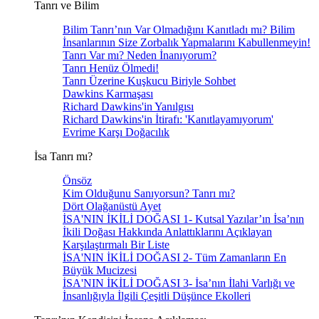
Tanrı ve Bilim
Bilim Tanrı’nın Var Olmadığını Kanıtladı mı? Bilim
İnsanlarının Size Zorbalık Yapmalarını Kabullenmeyin!
Tanrı Var mı? Neden İnanıyorum?
Tanrı Henüz Ölmedi!
Tanrı Üzerine Kuşkucu Biriyle Sohbet
Dawkins Karmaşası
Richard Dawkins'in Yanılgısı
Richard Dawkins'in İtirafı: 'Kanıtlayamıyorum'
Evrime Karşı Doğacılık
İsa Tanrı mı?
Önsöz
Kim Olduğunu Sanıyorsun? Tanrı mı?
Dört Olağanüstü Ayet
İSA'NIN İKİLİ DOĞASI 1- Kutsal Yazılar’ın İsa’nın
İkili Doğası Hakkında Anlattıklarını Açıklayan
Karşılaştırmalı Bir Liste
İSA'NIN İKİLİ DOĞASI 2- Tüm Zamanların En
Büyük Mucizesi
İSA'NIN İKİLİ DOĞASI 3- İsa’nın İlahi Varlığı ve
İnsanlığıyla İlgili Çeşitli Düşünce Ekolleri