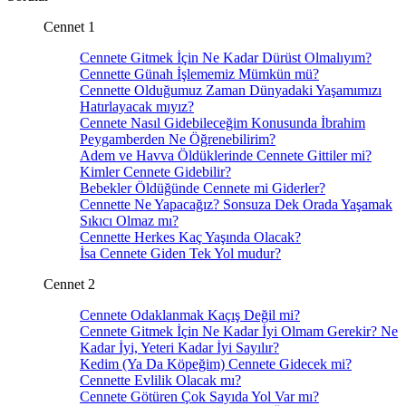
Cennet 1
Cennete Gitmek İçin Ne Kadar Dürüst Olmalıyım?
Cennette Günah İşlememiz Mümkün mü?
Cennette Olduğumuz Zaman Dünyadaki Yaşamımızı
Hatırlayacak mıyız?
Cennete Nasıl Gidebileceğim Konusunda İbrahim
Peygamberden Ne Öğrenebilirim?
Adem ve Havva Öldüklerinde Cennete Gittiler mi?
Kimler Cennete Gidebilir?
Bebekler Öldüğünde Cennete mi Giderler?
Cennette Ne Yapacağız? Sonsuza Dek Orada Yaşamak
Sıkıcı Olmaz mı?
Cennette Herkes Kaç Yaşında Olacak?
İsa Cennete Giden Tek Yol mudur?
Cennet 2
Cennete Odaklanmak Kaçış Değil mi?
Cennete Gitmek İçin Ne Kadar İyi Olmam Gerekir? Ne
Kadar İyi, Yeteri Kadar İyi Sayılır?
Kedim (Ya Da Köpeğim) Cennete Gidecek mi?
Cennette Evlilik Olacak mı?
Cennete Götüren Çok Sayıda Yol Var mı?