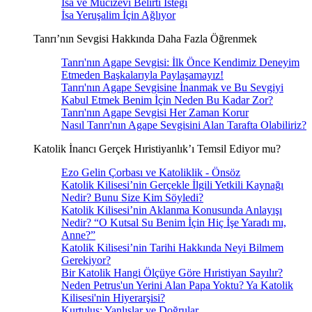
İsa ve Mucizevi Belirti İsteği
İsa Yeruşalim İçin Ağlıyor
Tanrı’nın Sevgisi Hakkında Daha Fazla Öğrenmek
Tanrı'nın Agape Sevgisi: İlk Önce Kendimiz Deneyim
Etmeden Başkalarıyla Paylaşamayız!
Tanrı'nın Agape Sevgisine İnanmak ve Bu Sevgiyi
Kabul Etmek Benim İçin Neden Bu Kadar Zor?
Tanrı'nın Agape Sevgisi Her Zaman Korur
Nasıl Tanrı'nın Agape Sevgisini Alan Tarafta Olabiliriz?
Katolik İnancı Gerçek Hıristiyanlık’ı Temsil Ediyor mu?
Ezo Gelin Çorbası ve Katoliklik - Önsöz
Katolik Kilisesi’nin Gerçekle İlgili Yetkili Kaynağı
Nedir? Bunu Size Kim Söyledi?
Katolik Kilisesi’nin Aklanma Konusunda Anlayışı
Nedir? “O Kutsal Su Benim İçin Hiç İşe Yaradı mı,
Anne?”
Katolik Kilisesi’nin Tarihi Hakkında Neyi Bilmem
Gerekiyor?
Bir Katolik Hangi Ölçüye Göre Hıristiyan Sayılır?
Neden Petrus'un Yerini Alan Papa Yoktu? Ya Katolik
Kilisesi'nin Hiyerarşisi?
Kurtuluş: Yanlışlar ve Doğrular