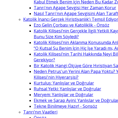
Kabul Etmek Benim İçin Neden Bu Kadar Z
Tanrı'nın Agape Sevgisi Her Zaman Korur
Nasıl Tanrı'nın Agape Sevgisini Alan Taraft
Katolik İnancı Gerçek Hıristiyanlık’ı Temsil Ediyo
Ezo Gelin Çorbası ve Katoliklik - Önsöz
Katolik Kilisesi’nin Gerçekle İlgili Yetkili K
Bunu Size Kim Söyledi?
Katolik Kilisesi’nin Aklanma Konusunda Anl
“O Kutsal Su Benim İçin Hiç İşe Yaradı mı, 
Katolik Kilisesi’nin Tarihi Hakkında Neyi B
Gerekiyor?
Bir Katolik Hangi Ölçüye Göre Hıristiyan Say
Neden Petrus'un Yerini Alan Papa Yoktu? Y
Kilisesi'nin Hiyerarşisi?
Kurtuluş: Yanlışlar ve Doğrular
Ruhsal Yetki: Yanlışlar ve Doğrular
Meryem: Yanlışlar ve Doğrular
Ekmek ve Şarap Ayini: Yanlışlar ve Doğrula
Tekne Binilmeye Hazır! - Sonsöz
Tanrı’nın Vaatleri
Önsöz