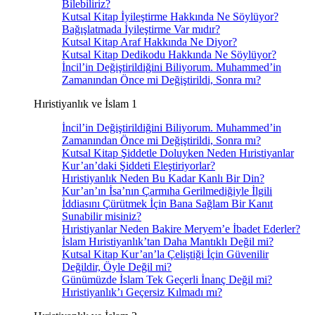
Bilebiliriz?
Kutsal Kitap İyileştirme Hakkında Ne Söylüyor?
Bağışlatmada İyileştirme Var mıdır?
Kutsal Kitap Araf Hakkında Ne Diyor?
Kutsal Kitap Dedikodu Hakkında Ne Söylüyor?
İncil’in Değiştirildiğini Biliyorum. Muhammed’in
Zamanından Önce mi Değiştirildi, Sonra mı?
Hıristiyanlık ve İslam 1
İncil’in Değiştirildiğini Biliyorum. Muhammed’in
Zamanından Önce mi Değiştirildi, Sonra mı?
Kutsal Kitap Şiddetle Doluyken Neden Hıristiyanlar
Kur’an’daki Şiddeti Eleştiriyorlar?
Hıristiyanlık Neden Bu Kadar Kanlı Bir Din?
Kur’an’ın İsa’nın Çarmıha Gerilmediğiyle İlgili
İddiasını Çürütmek İçin Bana Sağlam Bir Kanıt
Sunabilir misiniz?
Hıristiyanlar Neden Bakire Meryem’e İbadet Ederler?
İslam Hıristiyanlık’tan Daha Mantıklı Değil mi?
Kutsal Kitap Kur’an’la Çeliştiği İçin Güvenilir
Değildir, Öyle Değil mi?
Günümüzde İslam Tek Geçerli İnanç Değil mi?
Hıristiyanlık’ı Geçersiz Kılmadı mı?