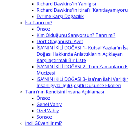
Richard Dawkins'in Yanılgısı
Richard Dawkins'in İtirafı: 'Kanıtlayamıyor
Evrime Karşı Doğacılık
İsa Tanrı mı?
Önsöz
Kim Olduğunu Sanıyorsun? Tanrı mı?
Dört Olağanüstü Ayet
İSA'NIN İKİLİ DOĞASI 1- Kutsal Yazılar’ın İsa’
Doğası Hakkında Anlattıklarını Açıklayan
Karşılaştırmalı Bir Liste
İSA'NIN İKİLİ DOĞASI 2- Tüm Zamanların 
Mucizesi
İSA'NIN İKİLİ DOĞASI 3- İsa’nın İlahi Varlığı
İnsanlığıyla İlgili Çeşitli Düşünce Ekolleri
Tanrı’nın Kendisini İnsana Açıklaması
Önsöz
Genel Vahiy
Özel Vahiy
Sonsöz
İncil Güvenilir mi?