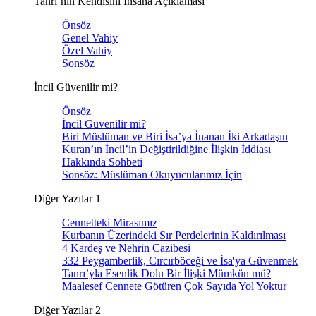
Tanrı’nın Kendisini İnsana Açıklaması
Önsöz
Genel Vahiy
Özel Vahiy
Sonsöz
İncil Güvenilir mi?
Önsöz
İncil Güvenilir mi?
Biri Müslüman ve Biri İsa’ya İnanan İki Arkadaşın
Kuran’ın İncil’in Değiştirildiğine İlişkin İddiası
Hakkında Sohbeti
Sonsöz: Müslüman Okuyucularımız İçin
Diğer Yazılar 1
Cennetteki Mirasımız
Kurbanın Üzerindeki Sır Perdelerinin Kaldırılması
4 Kardeş ve Nehrin Cazibesi
332 Peygamberlik, Cırcırböceği ve İsa'ya Güvenmek
Tanrı’yla Esenlik Dolu Bir İlişki Mümkün mü?
Maalesef Cennete Götüren Çok Sayıda Yol Yoktur
Diğer Yazılar 2