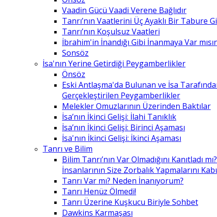
Vaadin Gücü Vaadi Verene Bağlıdır
Tanrı’nın Vaatlerini Üç Ayaklı Bir Tabure 
Tanrı’nın Koşulsuz Vaatleri
İbrahim'in İnandığı Gibi İnanmaya Var mısın
Sonsöz
İsa'nın Yerine Getirdiği Peygamberlikler
Önsöz
Eski Antlaşma'da Bulunan ve İsa Tarafınd
Gerçekleştirilen Peygamberlikler
Melekler Omuzlarının Üzerinden Baktılar
İsa’nın İkinci Gelişi: İlahi Tanıklık
İsa’nın İkinci Gelişi: Birinci Aşaması
İsa'nın İkinci Gelişi: İkinci Aşaması
Tanrı ve Bilim
Bilim Tanrı’nın Var Olmadığını Kanıtladı mı?
İnsanlarının Size Zorbalık Yapmalarını Kab
Tanrı Var mı? Neden İnanıyorum?
Tanrı Henüz Ölmedi!
Tanrı Üzerine Kuşkucu Biriyle Sohbet
Dawkins Karmaşası