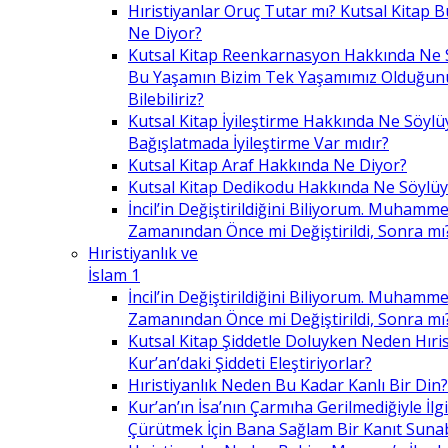
Hıristiyanlar Oruç Tutar mı? Kutsal Kitap
Ne Diyor?
Kutsal Kitap Reenkarnasyon Hakkında Ne 
Bu Yaşamın Bizim Tek Yaşamımız Olduğunu
Bilebiliriz?
Kutsal Kitap İyileştirme Hakkında Ne Söylü
Bağışlatmada İyileştirme Var mıdır?
Kutsal Kitap Araf Hakkında Ne Diyor?
Kutsal Kitap Dedikodu Hakkında Ne Söylüy
İncil’in Değiştirildiğini Biliyorum. Muhamme
Zamanından Önce mi Değiştirildi, Sonra mı
Hıristiyanlık ve
İslam 1
İncil’in Değiştirildiğini Biliyorum. Muhamme
Zamanından Önce mi Değiştirildi, Sonra mı
Kutsal Kitap Şiddetle Doluyken Neden Hıris
Kur’an’daki Şiddeti Eleştiriyorlar?
Hıristiyanlık Neden Bu Kadar Kanlı Bir Din?
Kur’an’ın İsa’nın Çarmıha Gerilmediğiyle İlgil
Çürütmek İçin Bana Sağlam Bir Kanıt Sunabi