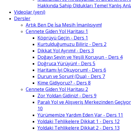
Hakkında Sahip Oldukları Temel Yanlış An
Videolar (yeni)
Dersler
Artık Ben De İsa Mesih İmanlısıyım!
Cennete Giden Yol Haritası 1
Köprüyü Geçin - Ders 1
Kurtulduğumuzu Biliriz - Ders 2
Dikkat Yol Ayrımı! - Ders 3
Doğayı Sevin ve Yeşili Koruyun - Ders 4
Doğruca Yürüyün! - Ders 5
Haritamı İyi Okuyorum! - Ders 6
Durun ve Sorun! (Dua) - Ders 7
Kime Gidiyoruz? - Ders 8
Cennete Giden Yol Haritası 2
Zor Yoldan Gidiniz! - Ders 9
Paralı Yol ve Alışveriş Merkezinden Geçiyor
10
Yürümemize Yardım Eden Var - Ders 11
Yoldaki Tehlikelere Dikkat 1 - Ders 12
Yoldaki Tehlikelere Dikkat 2 - Ders 13