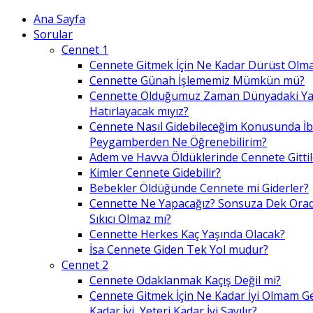
Ana Sayfa
Sorular
Cennet 1
Cennete Gitmek İçin Ne Kadar Dürüst Olma
Cennette Günah İşlememiz Mümkün mü?
Cennette Olduğumuz Zaman Dünyadaki Ya
Hatırlayacak mıyız?
Cennete Nasıl Gidebileceğim Konusunda İ
Peygamberden Ne Öğrenebilirim?
Adem ve Havva Öldüklerinde Cennete Gittil
Kimler Cennete Gidebilir?
Bebekler Öldüğünde Cennete mi Giderler?
Cennette Ne Yapacağız? Sonsuza Dek Ora
Sıkıcı Olmaz mı?
Cennette Herkes Kaç Yaşında Olacak?
İsa Cennete Giden Tek Yol mudur?
Cennet 2
Cennete Odaklanmak Kaçış Değil mi?
Cennete Gitmek İçin Ne Kadar İyi Olmam G
Kadar İyi, Yeteri Kadar İyi Sayılır?