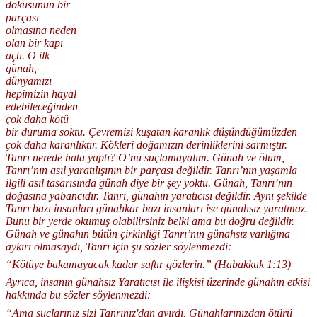
dokusunun bir
parçası
olmasına neden
olan bir kapı
açtı. O ilk
günah,
dünyamızı
hepimizin hayal
edebileceğinden
çok daha kötü
bir duruma soktu. Çevremizi kuşatan karanlık düşündüğümüzden
çok daha karanlıktır. Kökleri doğamızın derinliklerini sarmıştır.
Tanrı nerede hata yaptı? O’nu suçlamayalım. Günah ve ölüm,
Tanrı’nın asıl yaratılışının bir parçası değildir. Tanrı’nın yaşamla
ilgili asıl tasarısında günah diye bir şey yoktu. Günah, Tanrı’nın
doğasına yabancıdır. Tanrı, günahın yaratıcısı değildir. Aynı şekilde
Tanrı bazı insanları günahkar bazı insanları ise günahsız yaratmaz.
Bunu bir yerde okumuş olabilirsiniz belki ama bu doğru değildir.
Günah ve günahın bütün çirkinliği Tanrı’nın günahsız varlığına
aykırı olmasaydı, Tanrı için şu sözler söylenmezdi:
“Kötüye bakamayacak kadar saftır gözlerin.” (Habakkuk 1:13)
Ayrıca, insanın günahsız Yaratıcısı ile ilişkisi üzerinde günahın etkisi
hakkında bu sözler söylenmezdi:
“Ama suçlarınız sizi Tanrınız'dan ayırdı. Günahlarınızdan ötürü