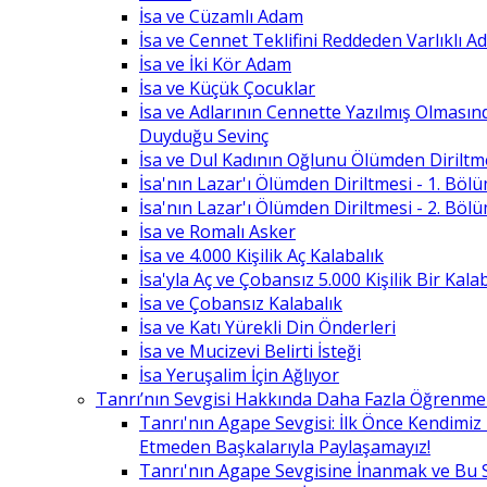
İsa ve Cüzamlı Adam
İsa ve Cennet Teklifini Reddeden Varlıklı 
İsa ve İki Kör Adam
İsa ve Küçük Çocuklar
İsa ve Adlarının Cennette Yazılmış Olması
Duyduğu Sevinç
İsa ve Dul Kadının Oğlunu Ölümden Diriltm
İsa'nın Lazar'ı Ölümden Diriltmesi - 1. Böl
İsa'nın Lazar'ı Ölümden Diriltmesi - 2. Böl
İsa ve Romalı Asker
İsa ve 4.000 Kişilik Aç Kalabalık
İsa'yla Aç ve Çobansız 5.000 Kişilik Bir Kala
İsa ve Çobansız Kalabalık
İsa ve Katı Yürekli Din Önderleri
İsa ve Mucizevi Belirti İsteği
İsa Yeruşalim İçin Ağlıyor
Tanrı’nın Sevgisi Hakkında Daha Fazla Öğrenme
Tanrı'nın Agape Sevgisi: İlk Önce Kendimi
Etmeden Başkalarıyla Paylaşamayız!
Tanrı'nın Agape Sevgisine İnanmak ve Bu 