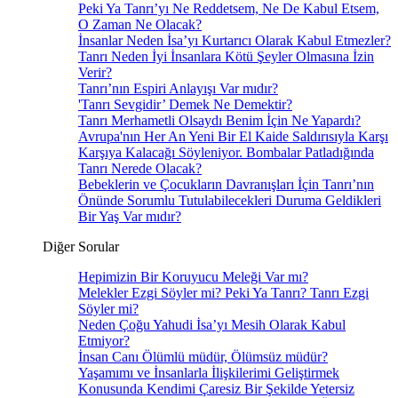
Peki Ya Tanrı’yı Ne Reddetsem, Ne De Kabul Etsem,
O Zaman Ne Olacak?
İnsanlar Neden İsa’yı Kurtarıcı Olarak Kabul Etmezler?
Tanrı Neden İyi İnsanlara Kötü Şeyler Olmasına İzin
Verir?
Tanrı’nın Espiri Anlayışı Var mıdır?
'Tanrı Sevgidir’ Demek Ne Demektir?
Tanrı Merhametli Olsaydı Benim İçin Ne Yapardı?
Avrupa'nın Her An Yeni Bir El Kaide Saldırısıyla Karşı
Karşıya Kalacağı Söyleniyor. Bombalar Patladığında
Tanrı Nerede Olacak?
Bebeklerin ve Çocukların Davranışları İçin Tanrı’nın
Önünde Sorumlu Tutulabilecekleri Duruma Geldikleri
Bir Yaş Var mıdır?
Diğer Sorular
Hepimizin Bir Koruyucu Meleği Var mı?
Melekler Ezgi Söyler mi? Peki Ya Tanrı? Tanrı Ezgi
Söyler mi?
Neden Çoğu Yahudi İsa’yı Mesih Olarak Kabul
Etmiyor?
İnsan Canı Ölümlü müdür, Ölümsüz müdür?
Yaşamımı ve İnsanlarla İlişkilerimi Geliştirmek
Konusunda Kendimi Çaresiz Bir Şekilde Yetersiz