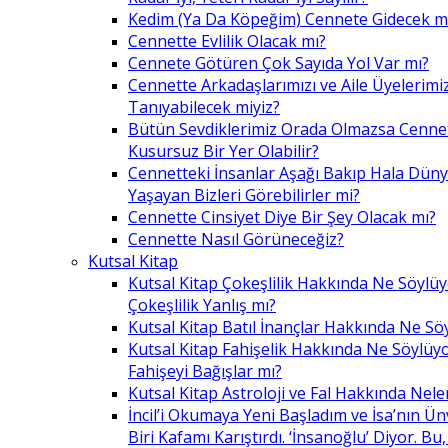
Kedim (Ya Da Köpeğim) Cennete Gidecek m
Cennette Evlilik Olacak mı?
Cennete Götüren Çok Sayıda Yol Var mı?
Cennette Arkadaşlarımızı ve Aile Üyelerimiz
Tanıyabilecek miyiz?
Bütün Sevdiklerimiz Orada Olmazsa Cennet
Kusursuz Bir Yer Olabilir?
Cennetteki İnsanlar Aşağı Bakıp Hala Dün
Yaşayan Bizleri Görebilirler mi?
Cennette Cinsiyet Diye Bir Şey Olacak mı?
Cennette Nasıl Görüneceğiz?
Kutsal Kitap
Kutsal Kitap Çokeşlilik Hakkında Ne Söylü
Çokeşlilik Yanlış mı?
Kutsal Kitap Batıl İnançlar Hakkında Ne Sö
Kutsal Kitap Fahişelik Hakkında Ne Söylüyo
Fahişeyi Bağışlar mı?
Kutsal Kitap Astroloji ve Fal Hakkında Nele
İncil’i Okumaya Yeni Başladım ve İsa’nın Ü
Biri Kafamı Karıştırdı. ‘İnsanoğlu’ Diyor. 