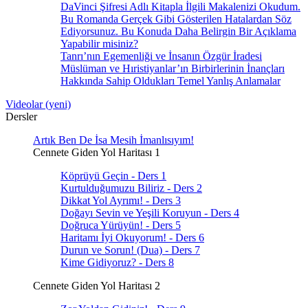
DaVinci Şifresi Adlı Kitapla İlgili Makalenizi Okudum.
Bu Romanda Gerçek Gibi Gösterilen Hatalardan Söz
Ediyorsunuz. Bu Konuda Daha Belirgin Bir Açıklama
Yapabilir misiniz?
Tanrı’nın Egemenliği ve İnsanın Özgür İradesi
Müslüman ve Hıristiyanlar’ın Birbirlerinin İnançları
Hakkında Sahip Oldukları Temel Yanlış Anlamalar
Videolar (yeni)
Dersler
Artık Ben De İsa Mesih İmanlısıyım!
Cennete Giden Yol Haritası 1
Köprüyü Geçin - Ders 1
Kurtulduğumuzu Biliriz - Ders 2
Dikkat Yol Ayrımı! - Ders 3
Doğayı Sevin ve Yeşili Koruyun - Ders 4
Doğruca Yürüyün! - Ders 5
Haritamı İyi Okuyorum! - Ders 6
Durun ve Sorun! (Dua) - Ders 7
Kime Gidiyoruz? - Ders 8
Cennete Giden Yol Haritası 2