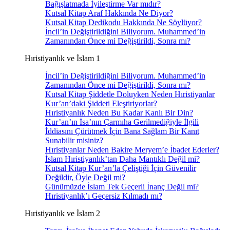
Bağışlatmada İyileştirme Var mıdır?
Kutsal Kitap Araf Hakkında Ne Diyor?
Kutsal Kitap Dedikodu Hakkında Ne Söylüyor?
İncil’in Değiştirildiğini Biliyorum. Muhammed’in
Zamanından Önce mi Değiştirildi, Sonra mı?
Hıristiyanlık ve İslam 1
İncil’in Değiştirildiğini Biliyorum. Muhammed’in
Zamanından Önce mi Değiştirildi, Sonra mı?
Kutsal Kitap Şiddetle Doluyken Neden Hıristiyanlar
Kur’an’daki Şiddeti Eleştiriyorlar?
Hıristiyanlık Neden Bu Kadar Kanlı Bir Din?
Kur’an’ın İsa’nın Çarmıha Gerilmediğiyle İlgili
İddiasını Çürütmek İçin Bana Sağlam Bir Kanıt
Sunabilir misiniz?
Hıristiyanlar Neden Bakire Meryem’e İbadet Ederler?
İslam Hıristiyanlık’tan Daha Mantıklı Değil mi?
Kutsal Kitap Kur’an’la Çeliştiği İçin Güvenilir
Değildir, Öyle Değil mi?
Günümüzde İslam Tek Geçerli İnanç Değil mi?
Hıristiyanlık’ı Geçersiz Kılmadı mı?
Hıristiyanlık ve İslam 2