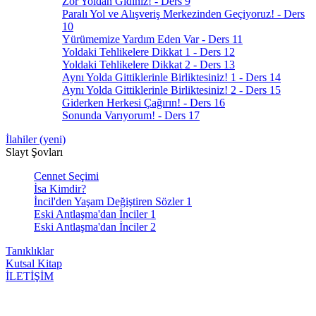
Zor Yoldan Gidiniz! - Ders 9
Paralı Yol ve Alışveriş Merkezinden Geçiyoruz! - Ders
10
Yürümemize Yardım Eden Var - Ders 11
Yoldaki Tehlikelere Dikkat 1 - Ders 12
Yoldaki Tehlikelere Dikkat 2 - Ders 13
Aynı Yolda Gittiklerinle Birliktesiniz! 1 - Ders 14
Aynı Yolda Gittiklerinle Birliktesiniz! 2 - Ders 15
Giderken Herkesi Çağırın! - Ders 16
Sonunda Varıyorum! - Ders 17
İlahiler (yeni)
Slayt Şovları
Cennet Seçimi
İsa Kimdir?
İncil'den Yaşam Değiştiren Sözler 1
Eski Antlaşma'dan İnciler 1
Eski Antlaşma'dan İnciler 2
Tanıklıklar
Kutsal Kitap
İLETİŞİM