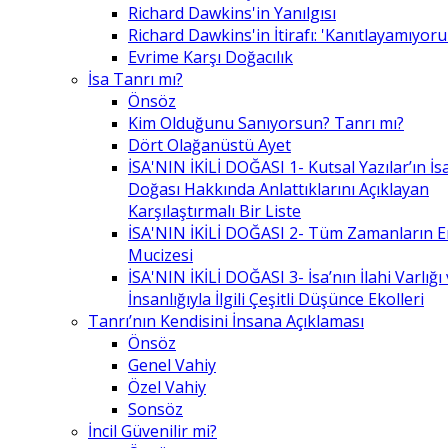
Richard Dawkins'in Yanılgısı
Richard Dawkins'in İtirafı: 'Kanıtlayamıyor
Evrime Karşı Doğacılık
İsa Tanrı mı?
Önsöz
Kim Olduğunu Sanıyorsun? Tanrı mı?
Dört Olağanüstü Ayet
İSA'NIN İKİLİ DOĞASI 1- Kutsal Yazılar’ın İsa’
Doğası Hakkında Anlattıklarını Açıklayan
Karşılaştırmalı Bir Liste
İSA'NIN İKİLİ DOĞASI 2- Tüm Zamanların 
Mucizesi
İSA'NIN İKİLİ DOĞASI 3- İsa’nın İlahi Varlığı
İnsanlığıyla İlgili Çeşitli Düşünce Ekolleri
Tanrı’nın Kendisini İnsana Açıklaması
Önsöz
Genel Vahiy
Özel Vahiy
Sonsöz
İncil Güvenilir mi?