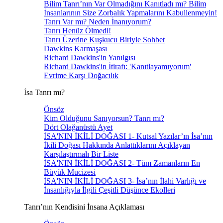
Bilim Tanrı’nın Var Olmadığını Kanıtladı mı? Bilim
İnsanlarının Size Zorbalık Yapmalarını Kabullenmeyin!
Tanrı Var mı? Neden İnanıyorum?
Tanrı Henüz Ölmedi!
Tanrı Üzerine Kuşkucu Biriyle Sohbet
Dawkins Karmaşası
Richard Dawkins'in Yanılgısı
Richard Dawkins'in İtirafı: 'Kanıtlayamıyorum'
Evrime Karşı Doğacılık
İsa Tanrı mı?
Önsöz
Kim Olduğunu Sanıyorsun? Tanrı mı?
Dört Olağanüstü Ayet
İSA'NIN İKİLİ DOĞASI 1- Kutsal Yazılar’ın İsa’nın
İkili Doğası Hakkında Anlattıklarını Açıklayan
Karşılaştırmalı Bir Liste
İSA'NIN İKİLİ DOĞASI 2- Tüm Zamanların En
Büyük Mucizesi
İSA'NIN İKİLİ DOĞASI 3- İsa’nın İlahi Varlığı ve
İnsanlığıyla İlgili Çeşitli Düşünce Ekolleri
Tanrı’nın Kendisini İnsana Açıklaması