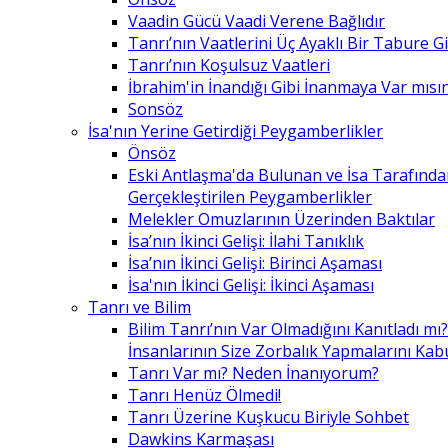
Vaadin Gücü Vaadi Verene Bağlıdır
Tanrı’nın Vaatlerini Üç Ayaklı Bir Tabure 
Tanrı’nın Koşulsuz Vaatleri
İbrahim'in İnandığı Gibi İnanmaya Var mısın
Sonsöz
İsa'nın Yerine Getirdiği Peygamberlikler
Önsöz
Eski Antlaşma'da Bulunan ve İsa Tarafınd
Gerçekleştirilen Peygamberlikler
Melekler Omuzlarının Üzerinden Baktılar
İsa’nın İkinci Gelişi: İlahi Tanıklık
İsa’nın İkinci Gelişi: Birinci Aşaması
İsa'nın İkinci Gelişi: İkinci Aşaması
Tanrı ve Bilim
Bilim Tanrı’nın Var Olmadığını Kanıtladı mı?
İnsanlarının Size Zorbalık Yapmalarını Kab
Tanrı Var mı? Neden İnanıyorum?
Tanrı Henüz Ölmedi!
Tanrı Üzerine Kuşkucu Biriyle Sohbet
Dawkins Karmaşası