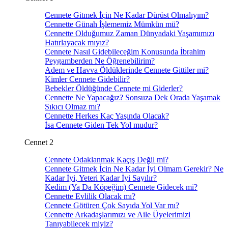
Cennete Gitmek İçin Ne Kadar Dürüst Olmalıyım?
Cennette Günah İşlememiz Mümkün mü?
Cennette Olduğumuz Zaman Dünyadaki Yaşamımızı
Hatırlayacak mıyız?
Cennete Nasıl Gidebileceğim Konusunda İbrahim
Peygamberden Ne Öğrenebilirim?
Adem ve Havva Öldüklerinde Cennete Gittiler mi?
Kimler Cennete Gidebilir?
Bebekler Öldüğünde Cennete mi Giderler?
Cennette Ne Yapacağız? Sonsuza Dek Orada Yaşamak
Sıkıcı Olmaz mı?
Cennette Herkes Kaç Yaşında Olacak?
İsa Cennete Giden Tek Yol mudur?
Cennet 2
Cennete Odaklanmak Kaçış Değil mi?
Cennete Gitmek İçin Ne Kadar İyi Olmam Gerekir? Ne
Kadar İyi, Yeteri Kadar İyi Sayılır?
Kedim (Ya Da Köpeğim) Cennete Gidecek mi?
Cennette Evlilik Olacak mı?
Cennete Götüren Çok Sayıda Yol Var mı?
Cennette Arkadaşlarımızı ve Aile Üyelerimizi
Tanıyabilecek miyiz?