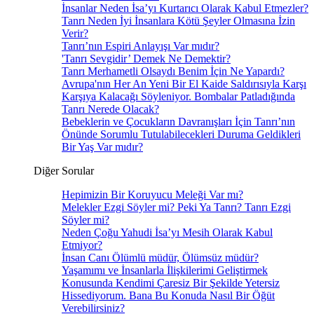
İnsanlar Neden İsa’yı Kurtarıcı Olarak Kabul Etmezler?
Tanrı Neden İyi İnsanlara Kötü Şeyler Olmasına İzin
Verir?
Tanrı’nın Espiri Anlayışı Var mıdır?
'Tanrı Sevgidir’ Demek Ne Demektir?
Tanrı Merhametli Olsaydı Benim İçin Ne Yapardı?
Avrupa'nın Her An Yeni Bir El Kaide Saldırısıyla Karşı
Karşıya Kalacağı Söyleniyor. Bombalar Patladığında
Tanrı Nerede Olacak?
Bebeklerin ve Çocukların Davranışları İçin Tanrı’nın
Önünde Sorumlu Tutulabilecekleri Duruma Geldikleri
Bir Yaş Var mıdır?
Diğer Sorular
Hepimizin Bir Koruyucu Meleği Var mı?
Melekler Ezgi Söyler mi? Peki Ya Tanrı? Tanrı Ezgi
Söyler mi?
Neden Çoğu Yahudi İsa’yı Mesih Olarak Kabul
Etmiyor?
İnsan Canı Ölümlü müdür, Ölümsüz müdür?
Yaşamımı ve İnsanlarla İlişkilerimi Geliştirmek
Konusunda Kendimi Çaresiz Bir Şekilde Yetersiz
Hissediyorum. Bana Bu Konuda Nasıl Bir Öğüt
Verebilirsiniz?