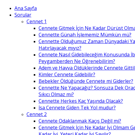
Ana Sayfa
Sorular
Cennet 1
Cennete Gitmek İçin Ne Kadar Dürüst Olma
Cennette Günah İşlememiz Mümkün mü?
Cennette Olduğumuz Zaman Dünyadaki Ya
Hatırlayacak mıyız?
Cennete Nasıl Gidebileceğim Konusunda İ
Peygamberden Ne Öğrenebilirim?
Adem ve Havva Öldüklerinde Cennete Gittil
Kimler Cennete Gidebilir?
Bebekler Öldüğünde Cennete mi Giderler?
Cennette Ne Yapacağız? Sonsuza Dek Ora
Sıkıcı Olmaz mı?
Cennette Herkes Kaç Yaşında Olacak?
İsa Cennete Giden Tek Yol mudur?
Cennet 2
Cennete Odaklanmak Kaçış Değil mi?
Cennete Gitmek İçin Ne Kadar İyi Olmam G
Kadar İyi, Yeteri Kadar İyi Sayılır?