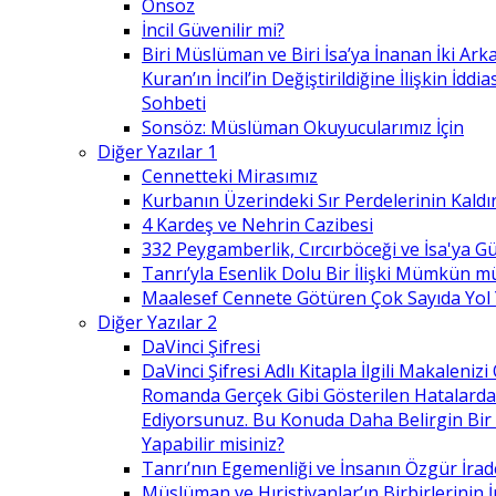
Önsöz
İncil Güvenilir mi?
Biri Müslüman ve Biri İsa’ya İnanan İki Ark
Kuran’ın İncil’in Değiştirildiğine İlişkin İdd
Sohbeti
Sonsöz: Müslüman Okuyucularımız İçin
Diğer Yazılar 1
Cennetteki Mirasımız
Kurbanın Üzerindeki Sır Perdelerinin Kaldı
4 Kardeş ve Nehrin Cazibesi
332 Peygamberlik, Cırcırböceği ve İsa'ya 
Tanrı’yla Esenlik Dolu Bir İlişki Mümkün m
Maalesef Cennete Götüren Çok Sayıda Yol
Diğer Yazılar 2
DaVinci Şifresi
DaVinci Şifresi Adlı Kitapla İlgili Makaleni
Romanda Gerçek Gibi Gösterilen Hatalard
Ediyorsunuz. Bu Konuda Daha Belirgin Bir
Yapabilir misiniz?
Tanrı’nın Egemenliği ve İnsanın Özgür İrad
Müslüman ve Hıristiyanlar’ın Birbirlerinin İ