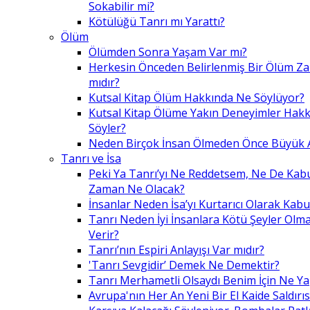
Sokabilir mi?
Kötülüğü Tanrı mı Yarattı?
Ölüm
Ölümden Sonra Yaşam Var mı?
Herkesin Önceden Belirlenmiş Bir Ölüm Z
mıdır?
Kutsal Kitap Ölüm Hakkında Ne Söylüyor?
Kutsal Kitap Ölüme Yakın Deneyimler Hak
Söyler?
Neden Birçok İnsan Ölmeden Önce Büyük A
Tanrı ve İsa
Peki Ya Tanrı’yı Ne Reddetsem, Ne De Kab
Zaman Ne Olacak?
İnsanlar Neden İsa’yı Kurtarıcı Olarak Kabu
Tanrı Neden İyi İnsanlara Kötü Şeyler Olma
Verir?
Tanrı’nın Espiri Anlayışı Var mıdır?
'Tanrı Sevgidir’ Demek Ne Demektir?
Tanrı Merhametli Olsaydı Benim İçin Ne Ya
Avrupa'nın Her An Yeni Bir El Kaide Saldırıs