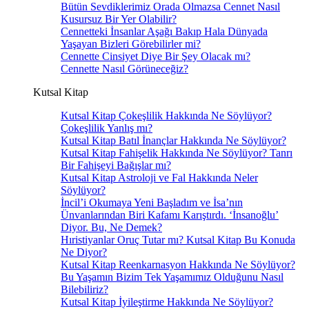
Bütün Sevdiklerimiz Orada Olmazsa Cennet Nasıl
Kusursuz Bir Yer Olabilir?
Cennetteki İnsanlar Aşağı Bakıp Hala Dünyada
Yaşayan Bizleri Görebilirler mi?
Cennette Cinsiyet Diye Bir Şey Olacak mı?
Cennette Nasıl Görüneceğiz?
Kutsal Kitap
Kutsal Kitap Çokeşlilik Hakkında Ne Söylüyor?
Çokeşlilik Yanlış mı?
Kutsal Kitap Batıl İnançlar Hakkında Ne Söylüyor?
Kutsal Kitap Fahişelik Hakkında Ne Söylüyor? Tanrı
Bir Fahişeyi Bağışlar mı?
Kutsal Kitap Astroloji ve Fal Hakkında Neler
Söylüyor?
İncil’i Okumaya Yeni Başladım ve İsa’nın
Ünvanlarından Biri Kafamı Karıştırdı. ‘İnsanoğlu’
Diyor. Bu, Ne Demek?
Hıristiyanlar Oruç Tutar mı? Kutsal Kitap Bu Konuda
Ne Diyor?
Kutsal Kitap Reenkarnasyon Hakkında Ne Söylüyor?
Bu Yaşamın Bizim Tek Yaşamımız Olduğunu Nasıl
Bilebiliriz?
Kutsal Kitap İyileştirme Hakkında Ne Söylüyor?