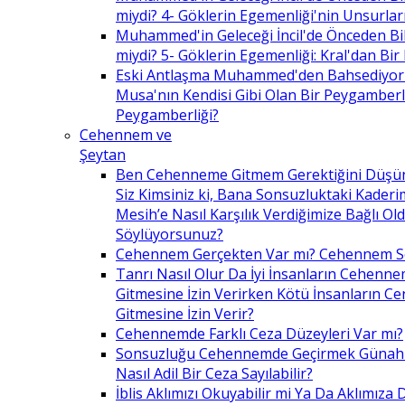
miydi? 4- Göklerin Egemenliği'nin Unsurlar
Muhammed'in Geleceği İncil'de Önceden Bil
miydi? 5- Göklerin Egemenliği: Kral'dan Bir
Eski Antlaşma Muhammed'den Bahsediyor
Musa'nın Kendisi Gibi Olan Bir Peygamberle 
Peygamberliği?
Cehennem ve
Şeytan
Ben Cehenneme Gitmem Gerektiğini Düş
Siz Kimsiniz ki, Bana Sonsuzluktaki Kaderim
Mesih’e Nasıl Karşılık Verdiğimize Bağlı O
Söylüyorsunuz?
Cehennem Gerçekten Var mı? Cehennem 
Tanrı Nasıl Olur Da İyi İnsanların Cehenn
Gitmesine İzin Verirken Kötü İnsanların C
Gitmesine İzin Verir?
Cehennemde Farklı Ceza Düzeyleri Var mı?
Sonsuzluğu Cehennemde Geçirmek Günahla
Nasıl Adil Bir Ceza Sayılabilir?
İblis Aklımızı Okuyabilir mi Ya Da Aklımıza