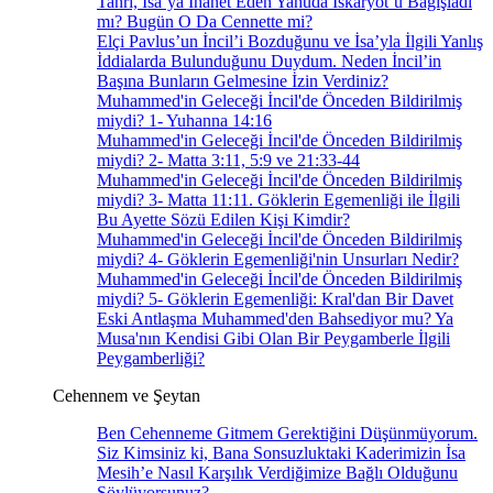
Tanrı, İsa’ya İhanet Eden Yahuda İskaryot’u Bağışladı
mı? Bugün O Da Cennette mi?
Elçi Pavlus’un İncil’i Bozduğunu ve İsa’yla İlgili Yanlış
İddialarda Bulunduğunu Duydum. Neden İncil’in
Başına Bunların Gelmesine İzin Verdiniz?
Muhammed'in Geleceği İncil'de Önceden Bildirilmiş
miydi? 1- Yuhanna 14:16
Muhammed'in Geleceği İncil'de Önceden Bildirilmiş
miydi? 2- Matta 3:11, 5:9 ve 21:33-44
Muhammed'in Geleceği İncil'de Önceden Bildirilmiş
miydi? 3- Matta 11:11. Göklerin Egemenliği ile İlgili
Bu Ayette Sözü Edilen Kişi Kimdir?
Muhammed'in Geleceği İncil'de Önceden Bildirilmiş
miydi? 4- Göklerin Egemenliği'nin Unsurları Nedir?
Muhammed'in Geleceği İncil'de Önceden Bildirilmiş
miydi? 5- Göklerin Egemenliği: Kral'dan Bir Davet
Eski Antlaşma Muhammed'den Bahsediyor mu? Ya
Musa'nın Kendisi Gibi Olan Bir Peygamberle İlgili
Peygamberliği?
Cehennem ve Şeytan
Ben Cehenneme Gitmem Gerektiğini Düşünmüyorum.
Siz Kimsiniz ki, Bana Sonsuzluktaki Kaderimizin İsa
Mesih’e Nasıl Karşılık Verdiğimize Bağlı Olduğunu
Söylüyorsunuz?