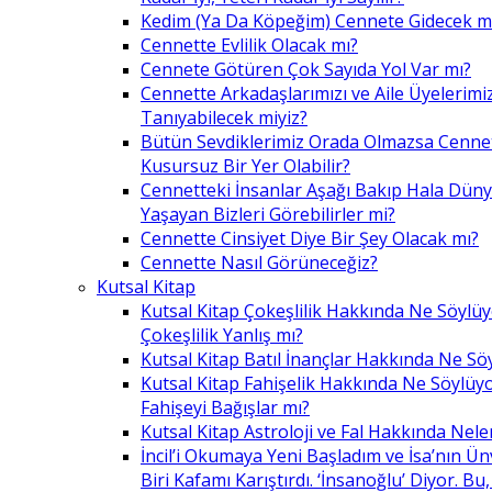
Kedim (Ya Da Köpeğim) Cennete Gidecek m
Cennette Evlilik Olacak mı?
Cennete Götüren Çok Sayıda Yol Var mı?
Cennette Arkadaşlarımızı ve Aile Üyelerimiz
Tanıyabilecek miyiz?
Bütün Sevdiklerimiz Orada Olmazsa Cennet
Kusursuz Bir Yer Olabilir?
Cennetteki İnsanlar Aşağı Bakıp Hala Dün
Yaşayan Bizleri Görebilirler mi?
Cennette Cinsiyet Diye Bir Şey Olacak mı?
Cennette Nasıl Görüneceğiz?
Kutsal Kitap
Kutsal Kitap Çokeşlilik Hakkında Ne Söylü
Çokeşlilik Yanlış mı?
Kutsal Kitap Batıl İnançlar Hakkında Ne Sö
Kutsal Kitap Fahişelik Hakkında Ne Söylüyo
Fahişeyi Bağışlar mı?
Kutsal Kitap Astroloji ve Fal Hakkında Nele
İncil’i Okumaya Yeni Başladım ve İsa’nın Ü
Biri Kafamı Karıştırdı. ‘İnsanoğlu’ Diyor. 