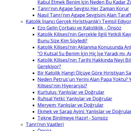
Kabul Etmek Benim İçin Neden Bu Kadar Z
Tanrı'nın Agape Sevgisi Her Zaman Korur
Nasıl Tanrı'nın Agape Sevgisini Alan Taraft
Katolik İnancı Gerçek Hıristiyanlık’ı Temsil Ediyo
Ezo Gelin Çorbası ve Katoliklik - Önsöz
Katolik Kilisesi’nin Gerçekle İlgili Yetkili K
Bunu Size Kim Söyledi?
Katolik Kilisesi’nin Aklanma Konusunda Anl
“O Kutsal Su Benim İçin Hiç İşe Yaradı mı, 
Katolik Kilisesi’nin Tarihi Hakkında Neyi B
Gerekiyor?
Bir Katolik Hangi Ölçüye Göre Hıristiyan Say
Neden Petrus'un Yerini Alan Papa Yoktu? Y
Kilisesi'nin Hiyerarşisi?
Kurtuluş: Yanlışlar ve Doğrular
Ruhsal Yetki: Yanlışlar ve Doğrular
Meryem: Yanlışlar ve Doğrular
Ekmek ve Şarap Ayini: Yanlışlar ve Doğrula
Tekne Binilmeye Hazır! - Sonsöz
Tanrı’nın Vaatleri
Önsöz