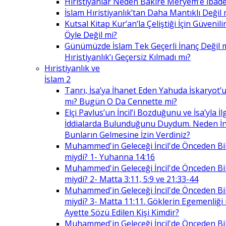
Hıristiyanlar Neden Bakire Meryem’e İbade
İslam Hıristiyanlık’tan Daha Mantıklı Değil 
Kutsal Kitap Kur’an’la Çeliştiği İçin Güvenilir
Öyle Değil mi?
Günümüzde İslam Tek Geçerli İnanç Değil 
Hıristiyanlık’ı Geçersiz Kılmadı mı?
Hıristiyanlık ve
İslam 2
Tanrı, İsa’ya İhanet Eden Yahuda İskaryot’u
mı? Bugün O Da Cennette mi?
Elçi Pavlus’un İncil’i Bozduğunu ve İsa’yla İlg
İddialarda Bulunduğunu Duydum. Neden İnc
Bunların Gelmesine İzin Verdiniz?
Muhammed'in Geleceği İncil'de Önceden Bil
miydi? 1- Yuhanna 14:16
Muhammed'in Geleceği İncil'de Önceden Bil
miydi? 2- Matta 3:11, 5:9 ve 21:33-44
Muhammed'in Geleceği İncil'de Önceden Bil
miydi? 3- Matta 11:11. Göklerin Egemenliği il
Ayette Sözü Edilen Kişi Kimdir?
Muhammed'in Geleceği İncil'de Önceden Bil