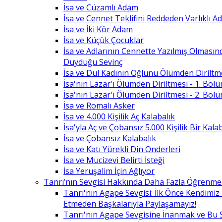
İsa ve Cüzamlı Adam
İsa ve Cennet Teklifini Reddeden Varlıklı 
İsa ve İki Kör Adam
İsa ve Küçük Çocuklar
İsa ve Adlarının Cennette Yazılmış Olması
Duyduğu Sevinç
İsa ve Dul Kadının Oğlunu Ölümden Diriltm
İsa'nın Lazar'ı Ölümden Diriltmesi - 1. Böl
İsa'nın Lazar'ı Ölümden Diriltmesi - 2. Böl
İsa ve Romalı Asker
İsa ve 4.000 Kişilik Aç Kalabalık
İsa'yla Aç ve Çobansız 5.000 Kişilik Bir Kala
İsa ve Çobansız Kalabalık
İsa ve Katı Yürekli Din Önderleri
İsa ve Mucizevi Belirti İsteği
İsa Yeruşalim İçin Ağlıyor
Tanrı’nın Sevgisi Hakkında Daha Fazla Öğrenme
Tanrı'nın Agape Sevgisi: İlk Önce Kendimi
Etmeden Başkalarıyla Paylaşamayız!
Tanrı'nın Agape Sevgisine İnanmak ve Bu 