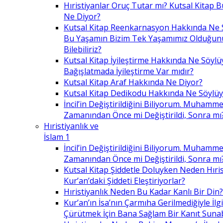
Hıristiyanlar Oruç Tutar mı? Kutsal Kitap
Ne Diyor?
Kutsal Kitap Reenkarnasyon Hakkında Ne 
Bu Yaşamın Bizim Tek Yaşamımız Olduğunu
Bilebiliriz?
Kutsal Kitap İyileştirme Hakkında Ne Söylü
Bağışlatmada İyileştirme Var mıdır?
Kutsal Kitap Araf Hakkında Ne Diyor?
Kutsal Kitap Dedikodu Hakkında Ne Söylüy
İncil’in Değiştirildiğini Biliyorum. Muhamme
Zamanından Önce mi Değiştirildi, Sonra mı
Hıristiyanlık ve
İslam 1
İncil’in Değiştirildiğini Biliyorum. Muhamme
Zamanından Önce mi Değiştirildi, Sonra mı
Kutsal Kitap Şiddetle Doluyken Neden Hıris
Kur’an’daki Şiddeti Eleştiriyorlar?
Hıristiyanlık Neden Bu Kadar Kanlı Bir Din?
Kur’an’ın İsa’nın Çarmıha Gerilmediğiyle İlgil
Çürütmek İçin Bana Sağlam Bir Kanıt Sunabi