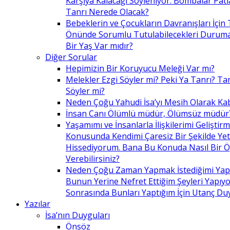
Karşıya Kalacağı Söyleniyor. Bombalar Patl
Tanrı Nerede Olacak?
Bebeklerin ve Çocukların Davranışları İçin 
Önünde Sorumlu Tutulabilecekleri Duruma 
Bir Yaş Var mıdır?
Diğer Sorular
Hepimizin Bir Koruyucu Meleği Var mı?
Melekler Ezgi Söyler mi? Peki Ya Tanrı? Tan
Söyler mi?
Neden Çoğu Yahudi İsa’yı Mesih Olarak Ka
İnsan Canı Ölümlü müdür, Ölümsüz müdür
Yaşamımı ve İnsanlarla İlişkilerimi Geliştir
Konusunda Kendimi Çaresiz Bir Şekilde Yet
Hissediyorum. Bana Bu Konuda Nasıl Bir 
Verebilirsiniz?
Neden Çoğu Zaman Yapmak İstediğimi Ya
Bunun Yerine Nefret Ettiğim Şeyleri Yapıy
Sonrasında Bunları Yaptığım İçin Utanç D
Yazılar
İsa’nın Duyguları
Önsöz