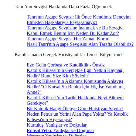
Tanrı’nın Sevgisi Hakkında Daha Fazla Öğrenmek
Tanrı'nın Agape Sevgisi: İlk Önce Kendimiz Deneyim
Etmeden Başkalarıyla Paylaşamayız!
Tanrı'nın Agape Sevgisine İnanmak ve Bu Sevgiyi
Kabul Etmek Benim İçin Neden Bu Kadar Zor?
Tanrı'nın Agape Sevgisi Her Zaman Korur
Nasıl Tanrı'nın Agape Sevgisini Alan Tarafta Olabiliriz?
Katolik İnancı Gerçek Hıristiyanlık’ı Temsil Ediyor mu?
Ezo Gelin Çorbası ve Katoliklik - Önsöz
Katolik Kilisesi’nin Gerçekle İlgili Yetkili Kaynağı
Nedir? Bunu Size Kim Söyledi?
Katolik Kilisesi’nin Aklanma Konusunda Anlayışı
Nedir? “O Kutsal Su Benim İçin Hiç İşe Yaradı mı,
Anne?”
Katolik Kilisesi’nin Tarihi Hakkında Neyi Bilmem
Gerekiyor?
Bir Katolik Hangi Ölçüye Göre Hıristiyan Sayılır?
Neden Petrus'un Yerini Alan Papa Yoktu? Ya Katolik
Kilisesi'nin Hiyerarşisi?
Kurtuluş: Yanlışlar ve Doğrular
Ruhsal Yetki: Yanlışlar ve Doğrular
Meryem: Yanlışlar ve Doğrular