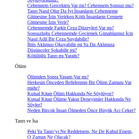
Cehennem Gerçekten Var mı? Cehennem Sonsuz mu?
Tanrı Nasıl Olur Da İyi İnsanların Cehenneme
Gitmesine İzin Verirken Kötü İnsanların Cennete
Gitmesine İzin Verir?
Cehennemde Farklı Ceza Düzeyleri Var mı?
Sonsuzluğu Cehennemde Geçirmek Günahlarınız İçin
Nasıl Adil Bir Ceza Sayılabilir?
İblis Aklımızı Okuyabilir mi Ya Da Aklımıza
Düşünceler Sokabilir mi?
Kötülüğü Tanrı mı Yarattı?
Ölüm
Ölümden Sonra Yaşam Var mı?
Herkesin Önceden Belirlenmiş Bir Ölüm Zamanı Var
mıdır?
Kutsal Kitap Ölüm Hakkında Ne Söylüyor?
Kutsal Kitap Ölüme Yakın Deneyimler Hakkında Ne
Söyler?
Neden Birçok İnsan Ölmeden Önce Büyük Acı Çeker?
Tanrı ve İsa
Peki Ya Tanrı’yı Ne Reddetsem, Ne De Kabul Etsem,
O Zaman Ne Olacak?