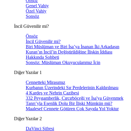
Önsöz
Genel Vahiy
Özel Vahiy
Sonsöz
İncil Güvenilir mi?
Önsöz
İncil Güvenilir mi?
Biri Müslüman ve Biri İsa’ya İnanan İki Arkadaşın
Kuran’ın İncil’in Değiştirildiğine İlişkin İddiası
Hakkında Sohbeti
Sonsöz: Müslüman Okuyucularımız İçin
Diğer Yazılar 1
Cennetteki Mirasımız
Kurbanın Üzerindeki Sır Perdelerinin Kaldırılması
4 Kardeş ve Nehrin Cazibesi
332 Peygamberlik, Cırcırböceği ve İsa'ya Güvenmek
Tanrı’yla Esenlik Dolu Bir İlişki Mümkün mü?
Maalesef Cennete Götüren Çok Sayıda Yol Yoktur
Diğer Yazılar 2
DaVinci Şifresi