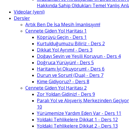
Hakkında Sahip Oldukları Temel Yanlış An
Videolar (yeni)
Dersler
Artık Ben De İsa Mesih İmanlısıyım!
Cennete Giden Yol Haritası 1
Köprüyü Geçin - Ders 1
Kurtulduğumuzu Biliriz - Ders 2
Dikkat Yol Ayrımı! - Ders 3
Doğayı Sevin ve Yeşili Koruyun - Ders 4
Doğruca Yürüyün! - Ders 5
Haritamı İyi Okuyorum! - Ders 6
Durun ve Sorun! (Dua) - Ders 7
Kime Gidiyoruz? - Ders 8
Cennete Giden Yol Haritası 2
Zor Yoldan Gidiniz! - Ders 9
Paralı Yol ve Alışveriş Merkezinden Geçiyor
10
Yürümemize Yardım Eden Var - Ders 11
Yoldaki Tehlikelere Dikkat 1 - Ders 12
Yoldaki Tehlikelere Dikkat 2 - Ders 13