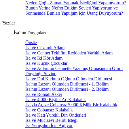
Neden Çoğu Zaman Yapmak İstediğimi Yapamıyorum?
Bunun Yerine Nefret Ettiğim Şeyleri Yapıyorum ve
Sonrasında Bunları Yaptığım İçin Utanç Duyuyorum?
Yazılar
İsa’nın Duyguları
Önsöz
İsa ve Cüzamlı Adam
İsa ve Cennet Teklifini Reddeden Varlıklı Adam
İsa ve İki Kör Adam
İsa ve Küçük Çocuklar
İsa ve Adlarının Cennette Yazılmış Olmasından Ötürü
Duyduğu Sevinç
İsa ve Dul Kadının Oğlunu Ölümden Diriltmesi
İsa'nın Lazar'ı Ölümden Diriltmesi - 1. Bölüm
İsa'nın Lazar'ı Ölümden Diriltmesi - 2. Bölüm
İsa ve Romalı Asker
İsa ve 4.000 Kişilik Aç Kalabalık
İsa'yla Aç ve Çobansız 5.000 Kişilik Bir Kalabalık
İsa ve Çobansız Kalabalık
İsa ve Katı Yürekli Din Önderleri
İsa ve Mucizevi Belirti İsteği
İsa Yeruşalim İçin Ağlıyor