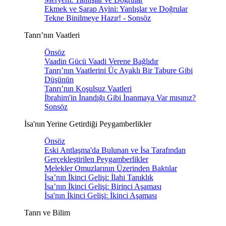
Ekmek ve Şarap Ayini: Yanlışlar ve Doğrular
Tekne Binilmeye Hazır! - Sonsöz
Tanrı’nın Vaatleri
Önsöz
Vaadin Gücü Vaadi Verene Bağlıdır
Tanrı’nın Vaatlerini Üç Ayaklı Bir Tabure Gibi
Düşünün
Tanrı’nın Koşulsuz Vaatleri
İbrahim'in İnandığı Gibi İnanmaya Var mısınız?
Sonsöz
İsa'nın Yerine Getirdiği Peygamberlikler
Önsöz
Eski Antlaşma'da Bulunan ve İsa Tarafından
Gerçekleştirilen Peygamberlikler
Melekler Omuzlarının Üzerinden Baktılar
İsa’nın İkinci Gelişi: İlahi Tanıklık
İsa’nın İkinci Gelişi: Birinci Aşaması
İsa'nın İkinci Gelişi: İkinci Aşaması
Tanrı ve Bilim