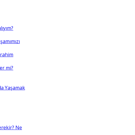
lıyım?
şamımızı
brahim
er mi?
da Yaşamak
erekir? Ne