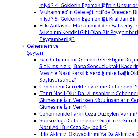
miydi? 4- Göklerin Egemenliği'nin Unsurlar
Muhammed'in Geleceği İncil'de Önceden Bil
miydi? 5- Göklerin Egemenliği: Kral'dan Bir
Eski Antlaşma Muhammed'den Bahsediyor
Musa'nın Kendisi Gibi Olan Bir Peygamberle 
Peygamberliği?
Cehennem ve
Şeytan
Ben Cehenneme Gitmem Gerektiğini Düş
Siz Kimsiniz ki, Bana Sonsuzluktaki Kaderim
Mesih’e Nasıl Karşılık Verdiğimize Bağlı O
Söylüyorsunuz?
Cehennem Gerçekten Var mı? Cehennem 
Tanrı Nasıl Olur Da İyi İnsanların Cehenn
Gitmesine İzin Verirken Kötü İnsanların C
Gitmesine İzin Verir?
Cehennemde Farklı Ceza Düzeyleri Var mı?
Sonsuzluğu Cehennemde Geçirmek Günahla
Nasıl Adil Bir Ceza Sayılabilir?
İblis Aklımızı Okuyabilir mi Ya Da Aklımıza