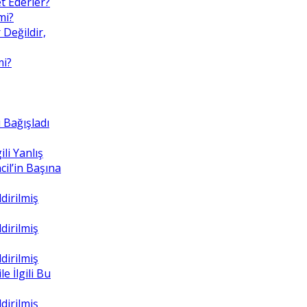
t Ederler?
mi?
 Değildir,
mi?
 Bağışladı
ili Yanlış
il’in Başına
dirilmiş
dirilmiş
dirilmiş
e İlgili Bu
dirilmiş