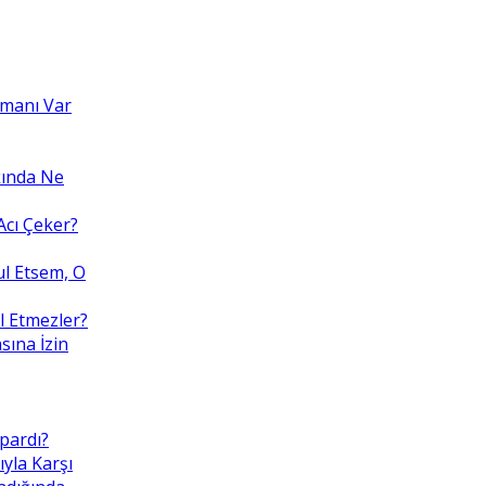
amanı Var
kında Ne
cı Çeker?
ul Etsem, O
l Etmezler?
sına İzin
pardı?
ıyla Karşı