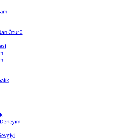
Adam
ndan Ötürü
esi
üm
üm
balık
k
z Deneyim
Sevgiyi