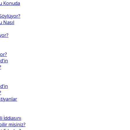
 Bu Konuda
Söylüyor?
 Nasıl
yor?
or?
d’in
?
d’in
?
tiyanlar
i İddiasını
lir misiniz?