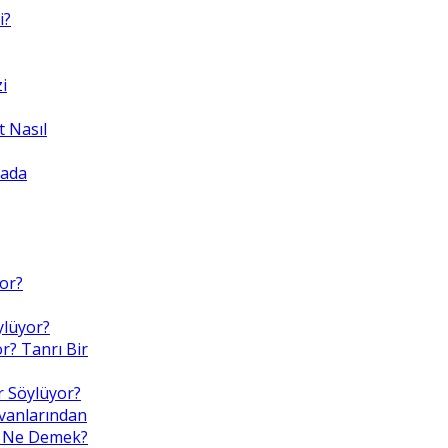
i?
i
 Nasıl
yada
yor?
ylüyor?
r? Tanrı Bir
r Söylüyor?
nvanlarından
Bu, Ne Demek?