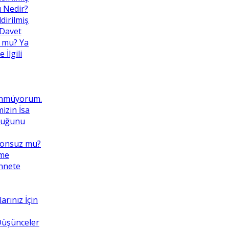
ı Nedir?
dirilmiş
 Davet
 mu? Ya
İlgili
ünmüyorum.
izin İsa
lduğunu
Sonsuz mu?
eme
ennete
rınız İçin
 Düşünceler