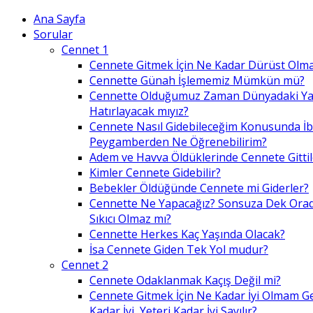
Ana Sayfa
Sorular
Cennet 1
Cennete Gitmek İçin Ne Kadar Dürüst Olma
Cennette Günah İşlememiz Mümkün mü?
Cennette Olduğumuz Zaman Dünyadaki Ya
Hatırlayacak mıyız?
Cennete Nasıl Gidebileceğim Konusunda İ
Peygamberden Ne Öğrenebilirim?
Adem ve Havva Öldüklerinde Cennete Gittil
Kimler Cennete Gidebilir?
Bebekler Öldüğünde Cennete mi Giderler?
Cennette Ne Yapacağız? Sonsuza Dek Ora
Sıkıcı Olmaz mı?
Cennette Herkes Kaç Yaşında Olacak?
İsa Cennete Giden Tek Yol mudur?
Cennet 2
Cennete Odaklanmak Kaçış Değil mi?
Cennete Gitmek İçin Ne Kadar İyi Olmam G
Kadar İyi, Yeteri Kadar İyi Sayılır?