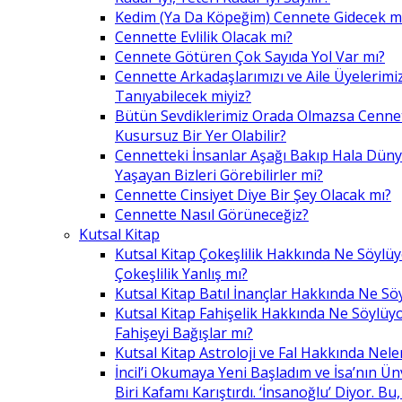
Kedim (Ya Da Köpeğim) Cennete Gidecek m
Cennette Evlilik Olacak mı?
Cennete Götüren Çok Sayıda Yol Var mı?
Cennette Arkadaşlarımızı ve Aile Üyelerimiz
Tanıyabilecek miyiz?
Bütün Sevdiklerimiz Orada Olmazsa Cennet
Kusursuz Bir Yer Olabilir?
Cennetteki İnsanlar Aşağı Bakıp Hala Dün
Yaşayan Bizleri Görebilirler mi?
Cennette Cinsiyet Diye Bir Şey Olacak mı?
Cennette Nasıl Görüneceğiz?
Kutsal Kitap
Kutsal Kitap Çokeşlilik Hakkında Ne Söylü
Çokeşlilik Yanlış mı?
Kutsal Kitap Batıl İnançlar Hakkında Ne Sö
Kutsal Kitap Fahişelik Hakkında Ne Söylüyo
Fahişeyi Bağışlar mı?
Kutsal Kitap Astroloji ve Fal Hakkında Nele
İncil’i Okumaya Yeni Başladım ve İsa’nın Ü
Biri Kafamı Karıştırdı. ‘İnsanoğlu’ Diyor. 