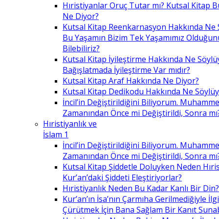
Hıristiyanlar Oruç Tutar mı? Kutsal Kitap
Ne Diyor?
Kutsal Kitap Reenkarnasyon Hakkında Ne 
Bu Yaşamın Bizim Tek Yaşamımız Olduğunu
Bilebiliriz?
Kutsal Kitap İyileştirme Hakkında Ne Söylü
Bağışlatmada İyileştirme Var mıdır?
Kutsal Kitap Araf Hakkında Ne Diyor?
Kutsal Kitap Dedikodu Hakkında Ne Söylüy
İncil’in Değiştirildiğini Biliyorum. Muhamme
Zamanından Önce mi Değiştirildi, Sonra mı
Hıristiyanlık ve
İslam 1
İncil’in Değiştirildiğini Biliyorum. Muhamme
Zamanından Önce mi Değiştirildi, Sonra mı
Kutsal Kitap Şiddetle Doluyken Neden Hıris
Kur’an’daki Şiddeti Eleştiriyorlar?
Hıristiyanlık Neden Bu Kadar Kanlı Bir Din?
Kur’an’ın İsa’nın Çarmıha Gerilmediğiyle İlgil
Çürütmek İçin Bana Sağlam Bir Kanıt Sunabi