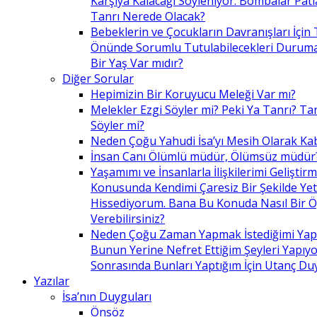
Karşıya Kalacağı Söyleniyor. Bombalar Patl
Tanrı Nerede Olacak?
Bebeklerin ve Çocukların Davranışları İçin 
Önünde Sorumlu Tutulabilecekleri Duruma 
Bir Yaş Var mıdır?
Diğer Sorular
Hepimizin Bir Koruyucu Meleği Var mı?
Melekler Ezgi Söyler mi? Peki Ya Tanrı? Tan
Söyler mi?
Neden Çoğu Yahudi İsa’yı Mesih Olarak Ka
İnsan Canı Ölümlü müdür, Ölümsüz müdür
Yaşamımı ve İnsanlarla İlişkilerimi Geliştir
Konusunda Kendimi Çaresiz Bir Şekilde Yet
Hissediyorum. Bana Bu Konuda Nasıl Bir 
Verebilirsiniz?
Neden Çoğu Zaman Yapmak İstediğimi Ya
Bunun Yerine Nefret Ettiğim Şeyleri Yapıy
Sonrasında Bunları Yaptığım İçin Utanç D
Yazılar
İsa’nın Duyguları
Önsöz