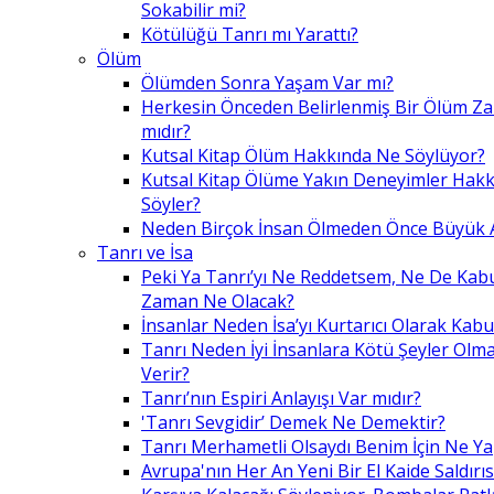
Sokabilir mi?
Kötülüğü Tanrı mı Yarattı?
Ölüm
Ölümden Sonra Yaşam Var mı?
Herkesin Önceden Belirlenmiş Bir Ölüm Z
mıdır?
Kutsal Kitap Ölüm Hakkında Ne Söylüyor?
Kutsal Kitap Ölüme Yakın Deneyimler Hak
Söyler?
Neden Birçok İnsan Ölmeden Önce Büyük A
Tanrı ve İsa
Peki Ya Tanrı’yı Ne Reddetsem, Ne De Kab
Zaman Ne Olacak?
İnsanlar Neden İsa’yı Kurtarıcı Olarak Kabu
Tanrı Neden İyi İnsanlara Kötü Şeyler Olma
Verir?
Tanrı’nın Espiri Anlayışı Var mıdır?
'Tanrı Sevgidir’ Demek Ne Demektir?
Tanrı Merhametli Olsaydı Benim İçin Ne Ya
Avrupa'nın Her An Yeni Bir El Kaide Saldırıs