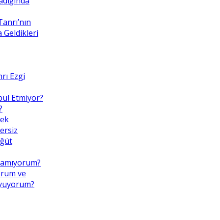
adığında
Tanrı’nın
Geldikleri
rı Ezgi
bul Etmiyor?
?
mek
ersiz
Öğüt
pamıyorum?
orum ve
uyuyorum?