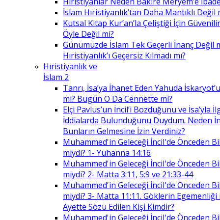
Hıristiyanlar Neden Bakire Meryem’e İbade
İslam Hıristiyanlık’tan Daha Mantıklı Değil 
Kutsal Kitap Kur’an’la Çeliştiği İçin Güvenilir
Öyle Değil mi?
Günümüzde İslam Tek Geçerli İnanç Değil 
Hıristiyanlık’ı Geçersiz Kılmadı mı?
Hıristiyanlık ve
İslam 2
Tanrı, İsa’ya İhanet Eden Yahuda İskaryot’u
mı? Bugün O Da Cennette mi?
Elçi Pavlus’un İncil’i Bozduğunu ve İsa’yla İlg
İddialarda Bulunduğunu Duydum. Neden İnc
Bunların Gelmesine İzin Verdiniz?
Muhammed'in Geleceği İncil'de Önceden Bil
miydi? 1- Yuhanna 14:16
Muhammed'in Geleceği İncil'de Önceden Bil
miydi? 2- Matta 3:11, 5:9 ve 21:33-44
Muhammed'in Geleceği İncil'de Önceden Bil
miydi? 3- Matta 11:11. Göklerin Egemenliği il
Ayette Sözü Edilen Kişi Kimdir?
Muhammed'in Geleceği İncil'de Önceden Bil