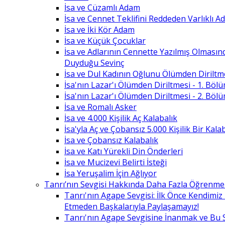
İsa ve Cüzamlı Adam
İsa ve Cennet Teklifini Reddeden Varlıklı 
İsa ve İki Kör Adam
İsa ve Küçük Çocuklar
İsa ve Adlarının Cennette Yazılmış Olması
Duyduğu Sevinç
İsa ve Dul Kadının Oğlunu Ölümden Diriltm
İsa'nın Lazar'ı Ölümden Diriltmesi - 1. Böl
İsa'nın Lazar'ı Ölümden Diriltmesi - 2. Böl
İsa ve Romalı Asker
İsa ve 4.000 Kişilik Aç Kalabalık
İsa'yla Aç ve Çobansız 5.000 Kişilik Bir Kala
İsa ve Çobansız Kalabalık
İsa ve Katı Yürekli Din Önderleri
İsa ve Mucizevi Belirti İsteği
İsa Yeruşalim İçin Ağlıyor
Tanrı’nın Sevgisi Hakkında Daha Fazla Öğrenme
Tanrı'nın Agape Sevgisi: İlk Önce Kendimi
Etmeden Başkalarıyla Paylaşamayız!
Tanrı'nın Agape Sevgisine İnanmak ve Bu 