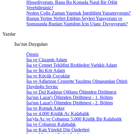
Hissediyorum. Bana Bu Konuda Nasıl Bir Öğüt
Verebilirsiniz?
Neden Çoğu Zaman Yapmak İstediğimi Yapamıyorum?
Bunun Yerine Nefret Ettiğim Şeyleri Yapıyorum ve
Sonrasında Bunları Yaptığım İçin Utanç Duyuyorum?
Yazılar
İsa’nın Duyguları
Önsöz
İsa ve Cüzamlı Adam
İsa ve Cennet Teklifini Reddeden Varlıklı Adam
İsa ve İki Kör Adam
İsa ve Küçük Çocuklar
İsa ve Adlarının Cennette Yazılmış Olmasından Ötürü
Duyduğu Sevinç
İsa ve Dul Kadının Oğlunu Ölümden Diriltmesi
İsa'nın Lazar'ı Ölümden Diriltmesi - 1. Bölüm
İsa'nın Lazar'ı Ölümden Diriltmesi - 2. Bölüm
İsa ve Romalı Asker
İsa ve 4.000 Kişilik Aç Kalabalık
İsa'yla Aç ve Çobansız 5.000 Kişilik Bir Kalabalık
İsa ve Çobansız Kalabalık
İsa ve Katı Yürekli Din Önderleri