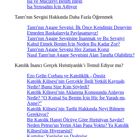
İsa ve Mucizevi Belirti İsteği
İsa Yeruşalim İçin Ağlıyor
Tanrı’nın Sevgisi Hakkında Daha Fazla Öğrenmek
Tanrı'nın Agape Sevgisi: İlk Önce Kendimiz Deneyim
Etmeden Başkalarıyla Paylaşamayız!
Tanrı'nın Agape Sevgisine İnanmak ve Bu Sevgiyi
Kabul Etmek Benim İçin Neden Bu Kadar Zor?
Tanrı'nın Agape Sevgisi Her Zaman Korur
Nasıl Tanrı'nın Agape Sevgisini Alan Tarafta Olabiliriz?
Katolik İnancı Gerçek Hıristiyanlık’ı Temsil Ediyor mu?
Ezo Gelin Çorbası ve Katoliklik - Önsöz
Katolik Kilisesi’nin Gerçekle İlgili Yetkili Kaynağı
Nedir? Bunu Size Kim Söyledi?
Katolik Kilisesi’nin Aklanma Konusunda Anlayışı
Nedir? “O Kutsal Su Benim İçin Hiç İşe Yaradı mı,
Anne?”
Katolik Kilisesi’nin Tarihi Hakkında Neyi Bilmem
Gerekiyor?
Bir Katolik Hangi Ölçüye Göre Hıristiyan Sayılır?
Neden Petrus'un Yerini Alan Papa Yoktu? Ya Katolik
Kilisesi'nin Hiyerarşisi?
Kurtuluş: Yanlışlar ve Doğrular