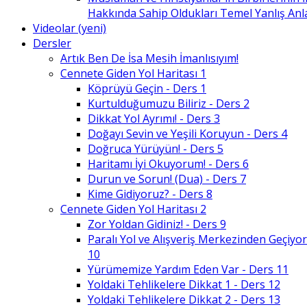
Hakkında Sahip Oldukları Temel Yanlış An
Videolar (yeni)
Dersler
Artık Ben De İsa Mesih İmanlısıyım!
Cennete Giden Yol Haritası 1
Köprüyü Geçin - Ders 1
Kurtulduğumuzu Biliriz - Ders 2
Dikkat Yol Ayrımı! - Ders 3
Doğayı Sevin ve Yeşili Koruyun - Ders 4
Doğruca Yürüyün! - Ders 5
Haritamı İyi Okuyorum! - Ders 6
Durun ve Sorun! (Dua) - Ders 7
Kime Gidiyoruz? - Ders 8
Cennete Giden Yol Haritası 2
Zor Yoldan Gidiniz! - Ders 9
Paralı Yol ve Alışveriş Merkezinden Geçiyor
10
Yürümemize Yardım Eden Var - Ders 11
Yoldaki Tehlikelere Dikkat 1 - Ders 12
Yoldaki Tehlikelere Dikkat 2 - Ders 13