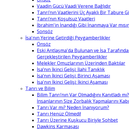
Vaadin Gücü Vaadi Verene Bağlıdır
Tanrı’nın Vaatlerini Üç Ayaklı Bir Tabure 
Tanrı’nın Koşulsuz Vaatleri
İbrahim'in İnandığı Gibi İnanmaya Var mısın
Sonsöz
İsa'nın Yerine Getirdiği Peygamberlikler
Önsöz
Eski Antlaşma'da Bulunan ve İsa Tarafınd
Gerçekleştirilen Peygamberlikler
Melekler Omuzlarının Üzerinden Baktılar
İsa’nın İkinci Gelişi: İlahi Tanıklık
İsa’nın İkinci Gelişi: Birinci Aşaması
İsa'nın İkinci Gelişi: İkinci Aşaması
Tanrı ve Bilim
Bilim Tanrı’nın Var Olmadığını Kanıtladı mı?
İnsanlarının Size Zorbalık Yapmalarını Kab
Tanrı Var mı? Neden İnanıyorum?
Tanrı Henüz Ölmedi!
Tanrı Üzerine Kuşkucu Biriyle Sohbet
Dawkins Karmaşası