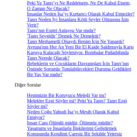
Peki Ya Tanrı’yı Ne Reddetsem, Ne De Kabul Etsem,
O Zaman Ne Olacak?
İnsanlar Neden İsa’yı Kurtarıcı Olarak Kabul Etmezler?
Tanrı Neden İyi İnsanlara Kötü Şeyler Olmasına İzin
Verir?
Tanrı’nın Espiri Anlayışı Var mıdır?
'Tanrı Sevgidir’ Demek Ne Demektir?
Tanrı Merhametli Olsaydı Benim İçin Ne Yapardı?
Avrupa'nın Her An Yeni Bir El Kaide Saldırısıyla Karşı
Karşıya Kalacağı Söyleniyor. Bombalar Patladığında
Tanrı Nerede Olacak?
Bebeklerin ve Çocukların Davranışları İçin Tanrı’nın
Önünde Sorumlu Tutulabilecekleri Duruma Geldikleri
Bir Yaş Var mıdır?
Diğer Sorular
Hepimizin Bir Koruyucu Meleği Var mı?
Melekler Ezgi Söyler mi? Peki Ya Tanrı? Tanrı Ezgi
Söyler mi?
Neden Çoğu Yahudi İsa’yı Mesih Olarak Kabul
Etmiyor?
İnsan Canı Ölümlü müdür, Ölümsüz müdür?
Yaşamımı ve İnsanlarla İlişkilerimi Geliştirmek
Konusunda Kendimi Çaresiz Bir Şekilde Yetersiz