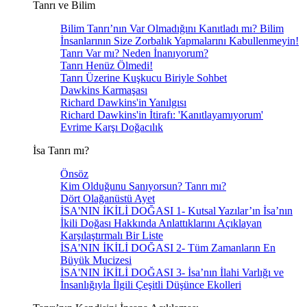
Tanrı ve Bilim
Bilim Tanrı’nın Var Olmadığını Kanıtladı mı? Bilim
İnsanlarının Size Zorbalık Yapmalarını Kabullenmeyin!
Tanrı Var mı? Neden İnanıyorum?
Tanrı Henüz Ölmedi!
Tanrı Üzerine Kuşkucu Biriyle Sohbet
Dawkins Karmaşası
Richard Dawkins'in Yanılgısı
Richard Dawkins'in İtirafı: 'Kanıtlayamıyorum'
Evrime Karşı Doğacılık
İsa Tanrı mı?
Önsöz
Kim Olduğunu Sanıyorsun? Tanrı mı?
Dört Olağanüstü Ayet
İSA'NIN İKİLİ DOĞASI 1- Kutsal Yazılar’ın İsa’nın
İkili Doğası Hakkında Anlattıklarını Açıklayan
Karşılaştırmalı Bir Liste
İSA'NIN İKİLİ DOĞASI 2- Tüm Zamanların En
Büyük Mucizesi
İSA'NIN İKİLİ DOĞASI 3- İsa’nın İlahi Varlığı ve
İnsanlığıyla İlgili Çeşitli Düşünce Ekolleri