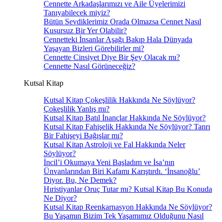
Cennette Arkadaşlarımızı ve Aile Üyelerimizi
Tanıyabilecek miyiz?
Bütün Sevdiklerimiz Orada Olmazsa Cennet Nasıl
Kusursuz Bir Yer Olabilir?
Cennetteki İnsanlar Aşağı Bakıp Hala Dünyada
Yaşayan Bizleri Görebilirler mi?
Cennette Cinsiyet Diye Bir Şey Olacak mı?
Cennette Nasıl Görüneceğiz?
Kutsal Kitap
Kutsal Kitap Çokeşlilik Hakkında Ne Söylüyor?
Çokeşlilik Yanlış mı?
Kutsal Kitap Batıl İnançlar Hakkında Ne Söylüyor?
Kutsal Kitap Fahişelik Hakkında Ne Söylüyor? Tanrı
Bir Fahişeyi Bağışlar mı?
Kutsal Kitap Astroloji ve Fal Hakkında Neler
Söylüyor?
İncil’i Okumaya Yeni Başladım ve İsa’nın
Ünvanlarından Biri Kafamı Karıştırdı. ‘İnsanoğlu’
Diyor. Bu, Ne Demek?
Hıristiyanlar Oruç Tutar mı? Kutsal Kitap Bu Konuda
Ne Diyor?
Kutsal Kitap Reenkarnasyon Hakkında Ne Söylüyor?
Bu Yaşamın Bizim Tek Yaşamımız Olduğunu Nasıl