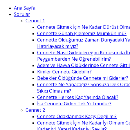
Ana Sayfa
Sorular
Cennet 1
Cennete Gitmek İçin Ne Kadar Dürüst Olma
Cennette Günah İşlememiz Mümkün mü?
Cennette Olduğumuz Zaman Dünyadaki Ya
Hatırlayacak mıyız?
Cennete Nasıl Gidebileceğim Konusunda İ
Peygamberden Ne Öğrenebilirim?
Adem ve Havva Öldüklerinde Cennete Gittil
Kimler Cennete Gidebilir?
Bebekler Öldüğünde Cennete mi Giderler?
Cennette Ne Yapacağız? Sonsuza Dek Ora
Sıkıcı Olmaz mı?
Cennette Herkes Kaç Yaşında Olacak?
İsa Cennete Giden Tek Yol mudur?
Cennet 2
Cennete Odaklanmak Kaçış Değil mi?
Cennete Gitmek İçin Ne Kadar İyi Olmam G
Kadar İyi, Yeteri Kadar İyi Sayılır?