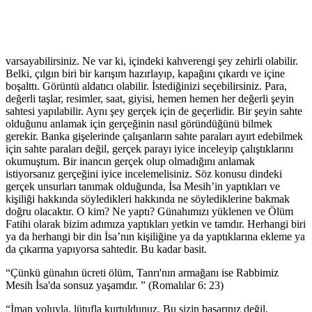
varsayabilirsiniz. Ne var ki, içindeki kahverengi şey zehirli olabilir.
Belki, çılgın biri bir karışım hazırlayıp, kapağını çıkardı ve içine
boşalttı. Görüntü aldatıcı olabilir. İstediğinizi seçebilirsiniz. Para,
değerli taşlar, resimler, saat, giyisi, hemen hemen her değerli şeyin
sahtesi yapılabilir. Aynı şey gerçek için de geçerlidir. Bir şeyin sahte
olduğunu anlamak için gerçeğinin nasıl göründüğünü bilmek
gerekir. Banka gişelerinde çalışanların sahte paraları ayırt edebilmek
için sahte paraları değil, gerçek parayı iyice inceleyip çalıştıklarını
okumuştum. Bir inancın gerçek olup olmadığını anlamak
istiyorsanız gerçeğini iyice incelemelisiniz. Söz konusu dindeki
gerçek unsurları tanımak olduğunda, İsa Mesih’in yaptıkları ve
kişiliği hakkında söyledikleri hakkında ne söylediklerine bakmak
doğru olacaktır. O kim? Ne yaptı? Günahımızı yüklenen ve Ölüm
Fatihi olarak bizim adımıza yaptıkları yetkin ve tamdır. Herhangi biri
ya da herhangi bir din İsa’nın kişiliğine ya da yaptıklarına ekleme ya
da çıkarma yapıyorsa sahtedir. Bu kadar basit.
“Çünkü günahın ücreti ölüm, Tanrı'nın armağanı ise Rabbimiz
Mesih İsa'da sonsuz yaşamdır. ” (Romalılar 6: 23)
“İman yoluyla, lütufla kurtuldunuz. Bu sizin başarınız değil,