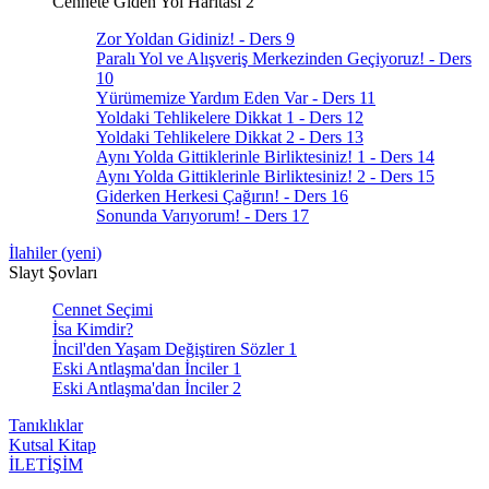
Cennete Giden Yol Haritası 2
Zor Yoldan Gidiniz! - Ders 9
Paralı Yol ve Alışveriş Merkezinden Geçiyoruz! - Ders
10
Yürümemize Yardım Eden Var - Ders 11
Yoldaki Tehlikelere Dikkat 1 - Ders 12
Yoldaki Tehlikelere Dikkat 2 - Ders 13
Aynı Yolda Gittiklerinle Birliktesiniz! 1 - Ders 14
Aynı Yolda Gittiklerinle Birliktesiniz! 2 - Ders 15
Giderken Herkesi Çağırın! - Ders 16
Sonunda Varıyorum! - Ders 17
İlahiler (yeni)
Slayt Şovları
Cennet Seçimi
İsa Kimdir?
İncil'den Yaşam Değiştiren Sözler 1
Eski Antlaşma'dan İnciler 1
Eski Antlaşma'dan İnciler 2
Tanıklıklar
Kutsal Kitap
İLETİŞİM