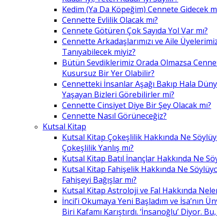
Kedim (Ya Da Köpeğim) Cennete Gidecek m
Cennette Evlilik Olacak mı?
Cennete Götüren Çok Sayıda Yol Var mı?
Cennette Arkadaşlarımızı ve Aile Üyelerimiz
Tanıyabilecek miyiz?
Bütün Sevdiklerimiz Orada Olmazsa Cennet
Kusursuz Bir Yer Olabilir?
Cennetteki İnsanlar Aşağı Bakıp Hala Dün
Yaşayan Bizleri Görebilirler mi?
Cennette Cinsiyet Diye Bir Şey Olacak mı?
Cennette Nasıl Görüneceğiz?
Kutsal Kitap
Kutsal Kitap Çokeşlilik Hakkında Ne Söylü
Çokeşlilik Yanlış mı?
Kutsal Kitap Batıl İnançlar Hakkında Ne Sö
Kutsal Kitap Fahişelik Hakkında Ne Söylüyo
Fahişeyi Bağışlar mı?
Kutsal Kitap Astroloji ve Fal Hakkında Nele
İncil’i Okumaya Yeni Başladım ve İsa’nın Ü
Biri Kafamı Karıştırdı. ‘İnsanoğlu’ Diyor. 