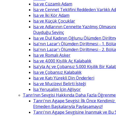
İsa ve Cüzamlı Adam
İsa ve Cennet Teklifini Reddeden Varlıklı 
İsa ve İki Kör Adam
İsa ve Küçük Çocuklar
İsa ve Adlarının Cennette Yazılmış Olması
Duyduğu Sevinç
İsa ve Dul Kadının Oğlunu Ölümden Diriltm
İsa'nın Lazar'ı Ölümden Diriltmesi - 1. Böl
İsa'nın Lazar'ı Ölümden Diriltmesi - 2. Böl
İsa ve Romalı Asker
İsa ve 4.000 Kişilik Aç Kalabalık
İsa'yla Aç ve Çobansız 5.000 Kişilik Bir Kala
İsa ve Çobansız Kalabalık
İsa ve Katı Yürekli Din Önderleri
İsa ve Mucizevi Belirti İsteği
İsa Yeruşalim İçin Ağlıyor
Tanrı’nın Sevgisi Hakkında Daha Fazla Öğrenme
Tanrı'nın Agape Sevgisi: İlk Önce Kendimi
Etmeden Başkalarıyla Paylaşamayız!
Tanrı'nın Agape Sevgisine İnanmak ve Bu 