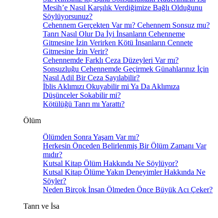
Mesih’e Nasıl Karşılık Verdiğimize Bağlı Olduğunu
Söylüyorsunuz?
Cehennem Gerçekten Var mı? Cehennem Sonsuz mu?
Tanrı Nasıl Olur Da İyi İnsanların Cehenneme
Gitmesine İzin Verirken Kötü İnsanların Cennete
Gitmesine İzin Verir?
Cehennemde Farklı Ceza Düzeyleri Var mı?
Sonsuzluğu Cehennemde Geçirmek Günahlarınız İçin
Nasıl Adil Bir Ceza Sayılabilir?
İblis Aklımızı Okuyabilir mi Ya Da Aklımıza
Düşünceler Sokabilir mi?
Kötülüğü Tanrı mı Yarattı?
Ölüm
Ölümden Sonra Yaşam Var mı?
Herkesin Önceden Belirlenmiş Bir Ölüm Zamanı Var
mıdır?
Kutsal Kitap Ölüm Hakkında Ne Söylüyor?
Kutsal Kitap Ölüme Yakın Deneyimler Hakkında Ne
Söyler?
Neden Birçok İnsan Ölmeden Önce Büyük Acı Çeker?
Tanrı ve İsa