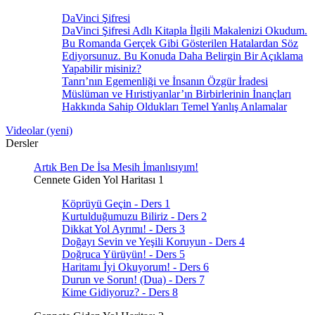
DaVinci Şifresi
DaVinci Şifresi Adlı Kitapla İlgili Makalenizi Okudum.
Bu Romanda Gerçek Gibi Gösterilen Hatalardan Söz
Ediyorsunuz. Bu Konuda Daha Belirgin Bir Açıklama
Yapabilir misiniz?
Tanrı’nın Egemenliği ve İnsanın Özgür İradesi
Müslüman ve Hıristiyanlar’ın Birbirlerinin İnançları
Hakkında Sahip Oldukları Temel Yanlış Anlamalar
Videolar (yeni)
Dersler
Artık Ben De İsa Mesih İmanlısıyım!
Cennete Giden Yol Haritası 1
Köprüyü Geçin - Ders 1
Kurtulduğumuzu Biliriz - Ders 2
Dikkat Yol Ayrımı! - Ders 3
Doğayı Sevin ve Yeşili Koruyun - Ders 4
Doğruca Yürüyün! - Ders 5
Haritamı İyi Okuyorum! - Ders 6
Durun ve Sorun! (Dua) - Ders 7
Kime Gidiyoruz? - Ders 8