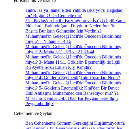
Hıristiyanlık ve İslam 2
Tanrı, İsa’ya İhanet Eden Yahuda İskaryot’u Bağışladı
mı? Bugün O Da Cennette mi?
Elçi Pavlus’un İncil’i Bozduğunu ve İsa’yla İlgili Yanlış
İddialarda Bulunduğunu Duydum. Neden İncil’in
Başına Bunların Gelmesine İzin Verdiniz?
Muhammed'in Geleceği İncil'de Önceden Bildirilmiş
miydi? 1- Yuhanna 14:16
Muhammed'in Geleceği İncil'de Önceden Bildirilmiş
miydi? 2- Matta 3:11, 5:9 ve 21:33-44
Muhammed'in Geleceği İncil'de Önceden Bildirilmiş
miydi? 3- Matta 11:11. Göklerin Egemenliği ile İlgili
Bu Ayette Sözü Edilen Kişi Kimdir?
Muhammed'in Geleceği İncil'de Önceden Bildirilmiş
miydi? 4- Göklerin Egemenliği'nin Unsurları Nedir?
Muhammed'in Geleceği İncil'de Önceden Bildirilmiş
miydi? 5- Göklerin Egemenliği: Kral'dan Bir Davet
Eski Antlaşma Muhammed'den Bahsediyor mu? Ya
Musa'nın Kendisi Gibi Olan Bir Peygamberle İlgili
Peygamberliği?
Cehennem ve Şeytan
Ben Cehenneme Gitmem Gerektiğini Düşünmüyorum.
Siz Kimsiniz ki, Bana Sonsuzluktaki Kaderimizin İsa