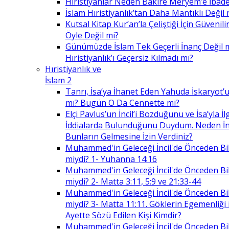
Hıristiyanlar Neden Bakire Meryem’e İbade
İslam Hıristiyanlık’tan Daha Mantıklı Değil 
Kutsal Kitap Kur’an’la Çeliştiği İçin Güvenilir
Öyle Değil mi?
Günümüzde İslam Tek Geçerli İnanç Değil 
Hıristiyanlık’ı Geçersiz Kılmadı mı?
Hıristiyanlık ve
İslam 2
Tanrı, İsa’ya İhanet Eden Yahuda İskaryot’u
mı? Bugün O Da Cennette mi?
Elçi Pavlus’un İncil’i Bozduğunu ve İsa’yla İlg
İddialarda Bulunduğunu Duydum. Neden İnc
Bunların Gelmesine İzin Verdiniz?
Muhammed'in Geleceği İncil'de Önceden Bil
miydi? 1- Yuhanna 14:16
Muhammed'in Geleceği İncil'de Önceden Bil
miydi? 2- Matta 3:11, 5:9 ve 21:33-44
Muhammed'in Geleceği İncil'de Önceden Bil
miydi? 3- Matta 11:11. Göklerin Egemenliği il
Ayette Sözü Edilen Kişi Kimdir?
Muhammed'in Geleceği İncil'de Önceden Bil