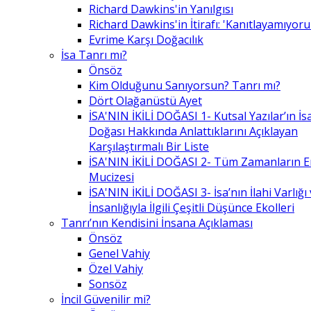
Richard Dawkins'in Yanılgısı
Richard Dawkins'in İtirafı: 'Kanıtlayamıyor
Evrime Karşı Doğacılık
İsa Tanrı mı?
Önsöz
Kim Olduğunu Sanıyorsun? Tanrı mı?
Dört Olağanüstü Ayet
İSA'NIN İKİLİ DOĞASI 1- Kutsal Yazılar’ın İsa’
Doğası Hakkında Anlattıklarını Açıklayan
Karşılaştırmalı Bir Liste
İSA'NIN İKİLİ DOĞASI 2- Tüm Zamanların 
Mucizesi
İSA'NIN İKİLİ DOĞASI 3- İsa’nın İlahi Varlığı
İnsanlığıyla İlgili Çeşitli Düşünce Ekolleri
Tanrı’nın Kendisini İnsana Açıklaması
Önsöz
Genel Vahiy
Özel Vahiy
Sonsöz
İncil Güvenilir mi?