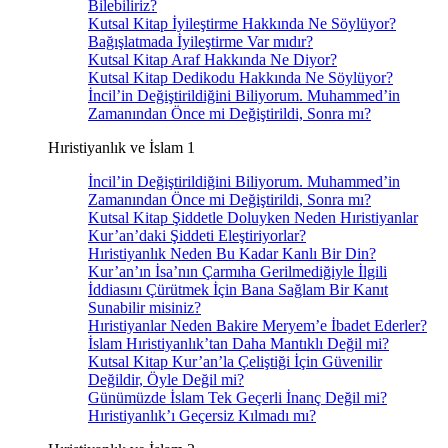
Bilebiliriz?
Kutsal Kitap İyileştirme Hakkında Ne Söylüyor?
Bağışlatmada İyileştirme Var mıdır?
Kutsal Kitap Araf Hakkında Ne Diyor?
Kutsal Kitap Dedikodu Hakkında Ne Söylüyor?
İncil’in Değiştirildiğini Biliyorum. Muhammed’in
Zamanından Önce mi Değiştirildi, Sonra mı?
Hıristiyanlık ve İslam 1
İncil’in Değiştirildiğini Biliyorum. Muhammed’in
Zamanından Önce mi Değiştirildi, Sonra mı?
Kutsal Kitap Şiddetle Doluyken Neden Hıristiyanlar
Kur’an’daki Şiddeti Eleştiriyorlar?
Hıristiyanlık Neden Bu Kadar Kanlı Bir Din?
Kur’an’ın İsa’nın Çarmıha Gerilmediğiyle İlgili
İddiasını Çürütmek İçin Bana Sağlam Bir Kanıt
Sunabilir misiniz?
Hıristiyanlar Neden Bakire Meryem’e İbadet Ederler?
İslam Hıristiyanlık’tan Daha Mantıklı Değil mi?
Kutsal Kitap Kur’an’la Çeliştiği İçin Güvenilir
Değildir, Öyle Değil mi?
Günümüzde İslam Tek Geçerli İnanç Değil mi?
Hıristiyanlık’ı Geçersiz Kılmadı mı?