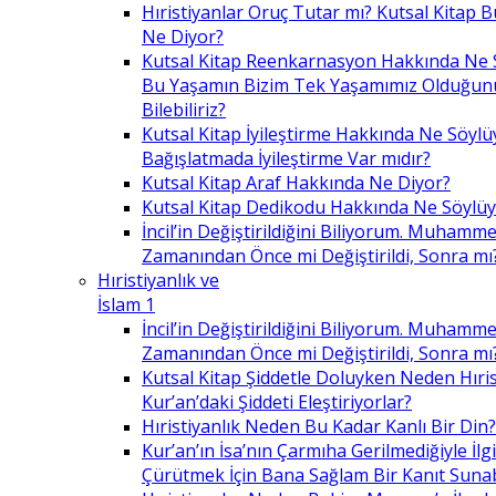
Hıristiyanlar Oruç Tutar mı? Kutsal Kitap
Ne Diyor?
Kutsal Kitap Reenkarnasyon Hakkında Ne 
Bu Yaşamın Bizim Tek Yaşamımız Olduğunu
Bilebiliriz?
Kutsal Kitap İyileştirme Hakkında Ne Söylü
Bağışlatmada İyileştirme Var mıdır?
Kutsal Kitap Araf Hakkında Ne Diyor?
Kutsal Kitap Dedikodu Hakkında Ne Söylüy
İncil’in Değiştirildiğini Biliyorum. Muhamme
Zamanından Önce mi Değiştirildi, Sonra mı
Hıristiyanlık ve
İslam 1
İncil’in Değiştirildiğini Biliyorum. Muhamme
Zamanından Önce mi Değiştirildi, Sonra mı
Kutsal Kitap Şiddetle Doluyken Neden Hıris
Kur’an’daki Şiddeti Eleştiriyorlar?
Hıristiyanlık Neden Bu Kadar Kanlı Bir Din?
Kur’an’ın İsa’nın Çarmıha Gerilmediğiyle İlgil
Çürütmek İçin Bana Sağlam Bir Kanıt Sunabi