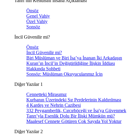
Tanrı’nın Kendisini İnsana Açıklaması
Önsöz
Genel Vahiy
Özel Vahiy
Sonsöz
İncil Güvenilir mi?
Önsöz
İncil Güvenilir mi?
Biri Müslüman ve Biri İsa’ya İnanan İki Arkadaşın
Kuran’ın İncil’in Değiştirildiğine İlişkin İddiası
Hakkında Sohbeti
Sonsöz: Müslüman Okuyucularımız İçin
Diğer Yazılar 1
Cennetteki Mirasımız
Kurbanın Üzerindeki Sır Perdelerinin Kaldırılması
4 Kardeş ve Nehrin Cazibesi
332 Peygamberlik, Cırcırböceği ve İsa'ya Güvenmek
Tanrı’yla Esenlik Dolu Bir İlişki Mümkün mü?
Maalesef Cennete Götüren Çok Sayıda Yol Yoktur
Diğer Yazılar 2