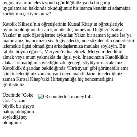
uygulamalarını televizyonda gördüğünüz ya da bu garip
uygulamaları hakkında okuduğunuz bir inanca kendinizi adamakta
zorluk mu çekiyorsunuz?
Katolik Kilisesi’nin öğretişlerinin Kutsal Kitap’ın öğretişleriyle
uyumlu olduğunu bir an için bile düşünmeyin. Değiller! Kutsal
Yazılar’ın açık öğretişlerine aykırılar. Yakın bir zaman içinde İsa’ya
inanırsanız, inancınızın siyah giyisileri içinde süzülen din önderlerini
izlemekle ilgisi olmadığını arkadaşlarınıza mutlaka söyleyin. Bir
rahibe boyun eğmek, Meryem’e dua etmek, Meryem’den lütuf
almak veya mum yakmakla da ilgisi yok. İnancınızın Katoliklikle
alakası olmadığını söylediğinizde gerçeği söylüyor olacaksınız.
Katoliklik dışarıdan bakıldığında ‘Hıristiyan’ gibi görünebilir ama
içini incelediğiniz zaman, yani neye inandıklarını incelediğiniz
zaman Kutsal Kitap’taki Hıristiyanlığa hiç benzemediğini
görürsünüz.
Üzerinde ‘Coke
Cola’ yazan
büyük bir şişeye
bakıp, olduğunu
söylediği şey
olduğunu