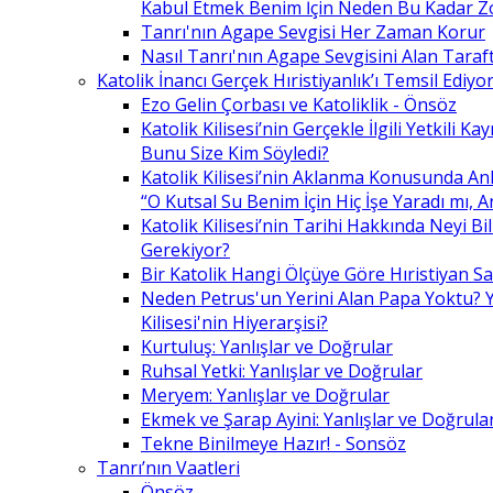
Kabul Etmek Benim İçin Neden Bu Kadar Z
Tanrı'nın Agape Sevgisi Her Zaman Korur
Nasıl Tanrı'nın Agape Sevgisini Alan Taraft
Katolik İnancı Gerçek Hıristiyanlık’ı Temsil Ediyo
Ezo Gelin Çorbası ve Katoliklik - Önsöz
Katolik Kilisesi’nin Gerçekle İlgili Yetkili K
Bunu Size Kim Söyledi?
Katolik Kilisesi’nin Aklanma Konusunda Anl
“O Kutsal Su Benim İçin Hiç İşe Yaradı mı, 
Katolik Kilisesi’nin Tarihi Hakkında Neyi B
Gerekiyor?
Bir Katolik Hangi Ölçüye Göre Hıristiyan Say
Neden Petrus'un Yerini Alan Papa Yoktu? Y
Kilisesi'nin Hiyerarşisi?
Kurtuluş: Yanlışlar ve Doğrular
Ruhsal Yetki: Yanlışlar ve Doğrular
Meryem: Yanlışlar ve Doğrular
Ekmek ve Şarap Ayini: Yanlışlar ve Doğrula
Tekne Binilmeye Hazır! - Sonsöz
Tanrı’nın Vaatleri
Önsöz