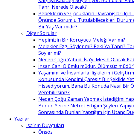
Karşıya Kalacağı Söyleniyor. Bombalar Patl
Tanrı Nerede Olacak?
Bebeklerin ve Çocukların Davranışları İçin 
Önünde Sorumlu Tutulabilecekleri Duruma 
Bir Yaş Var mıdır?
Diğer Sorular
Hepimizin Bir Koruyucu Meleği Var mı?
Melekler Ezgi Söyler mi? Peki Ya Tanrı? Tan
Söyler mi?
Neden Çoğu Yahudi İsa’yı Mesih Olarak Ka
İnsan Canı Ölümlü müdür, Ölümsüz müdür
Yaşamımı ve İnsanlarla İlişkilerimi Geliştir
Konusunda Kendimi Çaresiz Bir Şekilde Yet
Hissediyorum. Bana Bu Konuda Nasıl Bir 
Verebilirsiniz?
Neden Çoğu Zaman Yapmak İstediğimi Ya
Bunun Yerine Nefret Ettiğim Şeyleri Yapıy
Sonrasında Bunları Yaptığım İçin Utanç D
Yazılar
İsa’nın Duyguları
Önsöz