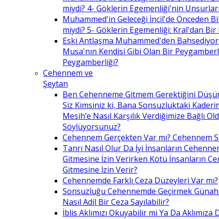
miydi? 4- Göklerin Egemenliği'nin Unsurlar
Muhammed'in Geleceği İncil'de Önceden Bil
miydi? 5- Göklerin Egemenliği: Kral'dan Bir
Eski Antlaşma Muhammed'den Bahsediyor
Musa'nın Kendisi Gibi Olan Bir Peygamberle 
Peygamberliği?
Cehennem ve
Şeytan
Ben Cehenneme Gitmem Gerektiğini Düş
Siz Kimsiniz ki, Bana Sonsuzluktaki Kaderim
Mesih’e Nasıl Karşılık Verdiğimize Bağlı O
Söylüyorsunuz?
Cehennem Gerçekten Var mı? Cehennem 
Tanrı Nasıl Olur Da İyi İnsanların Cehenn
Gitmesine İzin Verirken Kötü İnsanların C
Gitmesine İzin Verir?
Cehennemde Farklı Ceza Düzeyleri Var mı?
Sonsuzluğu Cehennemde Geçirmek Günahla
Nasıl Adil Bir Ceza Sayılabilir?
İblis Aklımızı Okuyabilir mi Ya Da Aklımıza