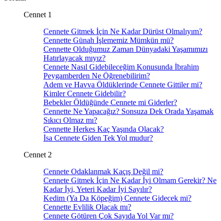
Cennet 1
Cennete Gitmek İçin Ne Kadar Dürüst Olmalıyım?
Cennette Günah İşlememiz Mümkün mü?
Cennette Olduğumuz Zaman Dünyadaki Yaşamımızı
Hatırlayacak mıyız?
Cennete Nasıl Gidebileceğim Konusunda İbrahim
Peygamberden Ne Öğrenebilirim?
Adem ve Havva Öldüklerinde Cennete Gittiler mi?
Kimler Cennete Gidebilir?
Bebekler Öldüğünde Cennete mi Giderler?
Cennette Ne Yapacağız? Sonsuza Dek Orada Yaşamak
Sıkıcı Olmaz mı?
Cennette Herkes Kaç Yaşında Olacak?
İsa Cennete Giden Tek Yol mudur?
Cennet 2
Cennete Odaklanmak Kaçış Değil mi?
Cennete Gitmek İçin Ne Kadar İyi Olmam Gerekir? Ne
Kadar İyi, Yeteri Kadar İyi Sayılır?
Kedim (Ya Da Köpeğim) Cennete Gidecek mi?
Cennette Evlilik Olacak mı?
Cennete Götüren Çok Sayıda Yol Var mı?