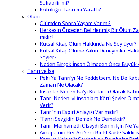
Sokabilir mi?
Kötülüğü Tanrı mı Yarattı?
Ölüm
Ölümden Sonra Yaşam Var mı?
Herkesin Önceden Belirlenmiş Bir Ölüm Z
mıdır?
Kutsal Kitap Ölüm Hakkında Ne Söylüyor?
Kutsal Kitap Ölüme Yakın Deneyimler Hak
Söyler?
Neden Birçok İnsan Ölmeden Önce Büyük A
Tanrı ve İsa
Peki Ya Tanrı’yı Ne Reddetsem, Ne De Kab
Zaman Ne Olacak?
İnsanlar Neden İsa’yı Kurtarıcı Olarak Kabu
Tanrı Neden İyi İnsanlara Kötü Şeyler Olma
Verir?
Tanrı’nın Espiri Anlayışı Var mıdır?
'Tanrı Sevgidir’ Demek Ne Demektir?
Tanrı Merhametli Olsaydı Benim İçin Ne Ya
Avrupa'nın Her An Yeni Bir El Kaide Saldırıs