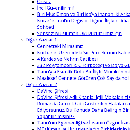
Önsöz
İncil Güvenilir mi?
Biri Müslüman ve Biri İsa’ya İnanan İki Ark
Kuran’ın İncil’in Değiştirildiğine İlişkin İdd
Sohbeti
Sonsöz: Müslüman Okuyucularımız İçin
Diğer Yazılar 1
Cennetteki Mirasımız
Kurbanın Üzerindeki Sır Perdelerinin Kaldı
4 Kardeş ve Nehrin Cazibesi
332 Peygamberlik, Cırcırböceği ve İsa'ya 
Tanrı’yla Esenlik Dolu Bir İlişki Mümkün m
Maalesef Cennete Götüren Çok Sayıda Yol
Diğer Yazılar 2
DaVinci Şifresi
DaVinci Şifresi Adlı Kitapla İlgili Makaleni
Romanda Gerçek Gibi Gösterilen Hatalard
Ediyorsunuz. Bu Konuda Daha Belirgin Bir
Yapabilir misiniz?
Tanrı’nın Egemenliği ve İnsanın Özgür İrad
Müslüman ve Hıristiyanlar’ın Birbirlerinin İ