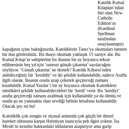
Katolik Kutsal
Kitapları’ndan
biri olan New
Catholic
Edition’ın
(Kardinal
Spellman
tarafından
onaylanmıştır)
kapağının içine baktığınızda, Katoliklerin Tanrı’ya okumaları istenen
bir dua görürsünüz. Bu duayı okumak yaklaşık 15 saniye alır. Bu
Kutsal Kitap’ın sahiplerine bu duanın bir ay boyunca tekrar
edilmesinin beş yıl için ‘sınırsız günah çıkarma’ sayılacağını
söylüyor. ‘Günah çıkarma’ ne demek? Katolik Kilisesi’nden
alabileceğiniz bir ‘kredidir’ ve iki şekilde kullanılabilir, sadece Arafla
ilgili olarak. İnsanın orada azap çekerek geçireceği zamanı
kısaltabilir. Kutsal Yazılar’ı bir ay boyunca okumak Katoliklere
istedikleri şekilde kullanabilecekleri bir ‘kredi’ verir. Bu ‘krediyi’
arafta geçireceği zamanı azaltmak için kullanabilir ya da ölmüş ve
orada şu an yanmakta olan sevdiği birinin hesabına kullanabilir.
Olacak şey mi bu!
Katoliklik çok zengin ve siyasal anlamda çok güçlü bir dinsel
hareket olmasına karşın Hıristiyan inancıyla pek ilgisi yoktur. İsa
Mesih’in kendisi hakkındaki iddialarını araştırıyor ama garip