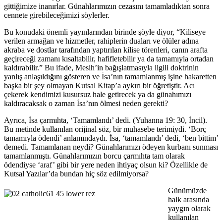
gittiğimize inanırlar. Günahlarımızın cezasını tamamladıktan sonra
cennete girebileceğimizi söylerler.
Bu konudaki önemli yayınlarından birinde şöyle diyor, “Kiliseye
verilen armağan ve hizmetler, rahiplerin duaları ve ölüler adına
akraba ve dostlar tarafından yaptırılan kilise törenleri, canın arafta
geçireceği zamanı kısaltabilir, hafifletebilir ya da tamamıyla ortadan
kaldırabilir.” Bu ifade, Mesih’in bağışlatmasıyla ilgili doktrinin
yanlış anlaşıldığını gösteren ve İsa’nın tamamlanmış işine hakaretten
başka bir şey olmayan Kutsal Kitap’a aykırı bir öğretiştir. Acı
çekerek kendimizi kusursuz hale getirecek ya da günahımızı
kaldıracaksak o zaman İsa’nın ölmesi neden gerekti?
Ayrıca, İsa çarmıhta, ‘Tamamlandı’ dedi. (Yuhanna 19: 30, İncil).
Bu metinde kullanılan orijinal söz, bir muhasebe terimiydi. ‘Borç
tamamıyla ödendi’ anlamındaydı. İsa, ‘tamamlandı’ dedi, ‘ben bittim’
demedi. Tamamlanan neydi? Günahlarımızı ödeyen kurbanı sunması
tamamlanmıştı. Günahlarımızın borcu çarmıhta tam olarak
ödendiyse ‘araf’ gibi bir yere neden ihtiyaç olsun ki? Özellikle de
Kutsal Yazılar’da bundan hiç söz edilmiyorsa?
Günümüzde
halk arasında
yaygın olarak
kullanılan