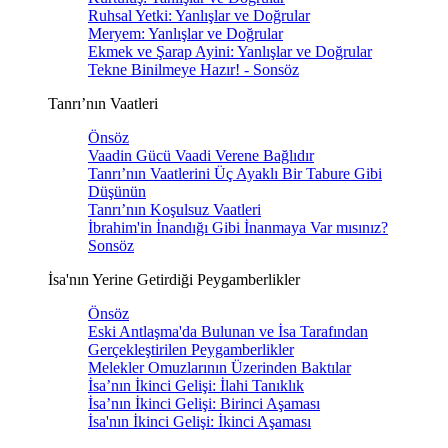
Ruhsal Yetki: Yanlışlar ve Doğrular
Meryem: Yanlışlar ve Doğrular
Ekmek ve Şarap Ayini: Yanlışlar ve Doğrular
Tekne Binilmeye Hazır! - Sonsöz
Tanrı’nın Vaatleri
Önsöz
Vaadin Gücü Vaadi Verene Bağlıdır
Tanrı’nın Vaatlerini Üç Ayaklı Bir Tabure Gibi
Düşünün
Tanrı’nın Koşulsuz Vaatleri
İbrahim'in İnandığı Gibi İnanmaya Var mısınız?
Sonsöz
İsa'nın Yerine Getirdiği Peygamberlikler
Önsöz
Eski Antlaşma'da Bulunan ve İsa Tarafından
Gerçekleştirilen Peygamberlikler
Melekler Omuzlarının Üzerinden Baktılar
İsa’nın İkinci Gelişi: İlahi Tanıklık
İsa’nın İkinci Gelişi: Birinci Aşaması
İsa'nın İkinci Gelişi: İkinci Aşaması