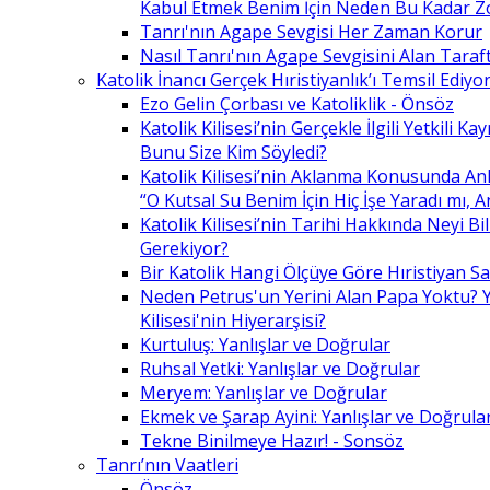
Kabul Etmek Benim İçin Neden Bu Kadar Z
Tanrı'nın Agape Sevgisi Her Zaman Korur
Nasıl Tanrı'nın Agape Sevgisini Alan Taraft
Katolik İnancı Gerçek Hıristiyanlık’ı Temsil Ediyo
Ezo Gelin Çorbası ve Katoliklik - Önsöz
Katolik Kilisesi’nin Gerçekle İlgili Yetkili K
Bunu Size Kim Söyledi?
Katolik Kilisesi’nin Aklanma Konusunda Anl
“O Kutsal Su Benim İçin Hiç İşe Yaradı mı, 
Katolik Kilisesi’nin Tarihi Hakkında Neyi B
Gerekiyor?
Bir Katolik Hangi Ölçüye Göre Hıristiyan Say
Neden Petrus'un Yerini Alan Papa Yoktu? Y
Kilisesi'nin Hiyerarşisi?
Kurtuluş: Yanlışlar ve Doğrular
Ruhsal Yetki: Yanlışlar ve Doğrular
Meryem: Yanlışlar ve Doğrular
Ekmek ve Şarap Ayini: Yanlışlar ve Doğrula
Tekne Binilmeye Hazır! - Sonsöz
Tanrı’nın Vaatleri
Önsöz