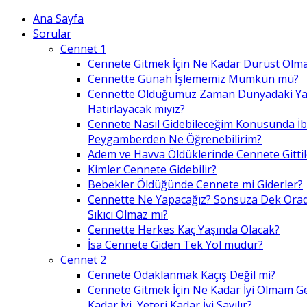
Ana Sayfa
Sorular
Cennet 1
Cennete Gitmek İçin Ne Kadar Dürüst Olma
Cennette Günah İşlememiz Mümkün mü?
Cennette Olduğumuz Zaman Dünyadaki Ya
Hatırlayacak mıyız?
Cennete Nasıl Gidebileceğim Konusunda İ
Peygamberden Ne Öğrenebilirim?
Adem ve Havva Öldüklerinde Cennete Gittil
Kimler Cennete Gidebilir?
Bebekler Öldüğünde Cennete mi Giderler?
Cennette Ne Yapacağız? Sonsuza Dek Ora
Sıkıcı Olmaz mı?
Cennette Herkes Kaç Yaşında Olacak?
İsa Cennete Giden Tek Yol mudur?
Cennet 2
Cennete Odaklanmak Kaçış Değil mi?
Cennete Gitmek İçin Ne Kadar İyi Olmam G
Kadar İyi, Yeteri Kadar İyi Sayılır?