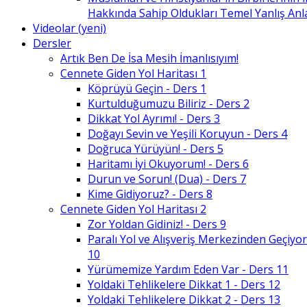
Hakkında Sahip Oldukları Temel Yanlış An
Videolar (yeni)
Dersler
Artık Ben De İsa Mesih İmanlısıyım!
Cennete Giden Yol Haritası 1
Köprüyü Geçin - Ders 1
Kurtulduğumuzu Biliriz - Ders 2
Dikkat Yol Ayrımı! - Ders 3
Doğayı Sevin ve Yeşili Koruyun - Ders 4
Doğruca Yürüyün! - Ders 5
Haritamı İyi Okuyorum! - Ders 6
Durun ve Sorun! (Dua) - Ders 7
Kime Gidiyoruz? - Ders 8
Cennete Giden Yol Haritası 2
Zor Yoldan Gidiniz! - Ders 9
Paralı Yol ve Alışveriş Merkezinden Geçiyor
10
Yürümemize Yardım Eden Var - Ders 11
Yoldaki Tehlikelere Dikkat 1 - Ders 12
Yoldaki Tehlikelere Dikkat 2 - Ders 13