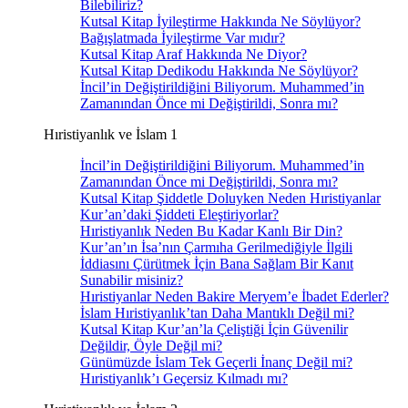
Bilebiliriz?
Kutsal Kitap İyileştirme Hakkında Ne Söylüyor?
Bağışlatmada İyileştirme Var mıdır?
Kutsal Kitap Araf Hakkında Ne Diyor?
Kutsal Kitap Dedikodu Hakkında Ne Söylüyor?
İncil’in Değiştirildiğini Biliyorum. Muhammed’in
Zamanından Önce mi Değiştirildi, Sonra mı?
Hıristiyanlık ve İslam 1
İncil’in Değiştirildiğini Biliyorum. Muhammed’in
Zamanından Önce mi Değiştirildi, Sonra mı?
Kutsal Kitap Şiddetle Doluyken Neden Hıristiyanlar
Kur’an’daki Şiddeti Eleştiriyorlar?
Hıristiyanlık Neden Bu Kadar Kanlı Bir Din?
Kur’an’ın İsa’nın Çarmıha Gerilmediğiyle İlgili
İddiasını Çürütmek İçin Bana Sağlam Bir Kanıt
Sunabilir misiniz?
Hıristiyanlar Neden Bakire Meryem’e İbadet Ederler?
İslam Hıristiyanlık’tan Daha Mantıklı Değil mi?
Kutsal Kitap Kur’an’la Çeliştiği İçin Güvenilir
Değildir, Öyle Değil mi?
Günümüzde İslam Tek Geçerli İnanç Değil mi?
Hıristiyanlık’ı Geçersiz Kılmadı mı?