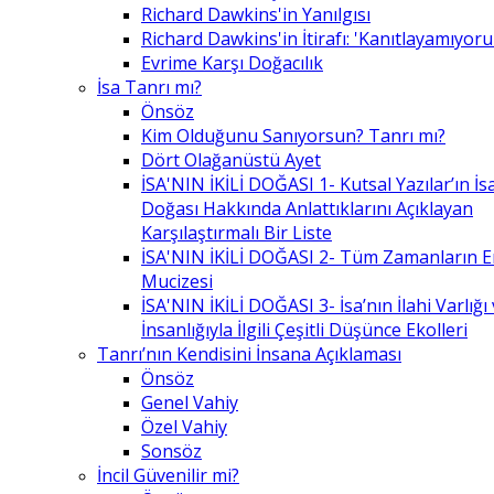
Richard Dawkins'in Yanılgısı
Richard Dawkins'in İtirafı: 'Kanıtlayamıyor
Evrime Karşı Doğacılık
İsa Tanrı mı?
Önsöz
Kim Olduğunu Sanıyorsun? Tanrı mı?
Dört Olağanüstü Ayet
İSA'NIN İKİLİ DOĞASI 1- Kutsal Yazılar’ın İsa’
Doğası Hakkında Anlattıklarını Açıklayan
Karşılaştırmalı Bir Liste
İSA'NIN İKİLİ DOĞASI 2- Tüm Zamanların 
Mucizesi
İSA'NIN İKİLİ DOĞASI 3- İsa’nın İlahi Varlığı
İnsanlığıyla İlgili Çeşitli Düşünce Ekolleri
Tanrı’nın Kendisini İnsana Açıklaması
Önsöz
Genel Vahiy
Özel Vahiy
Sonsöz
İncil Güvenilir mi?