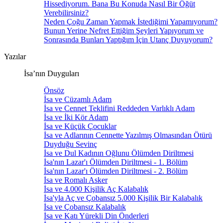
Hissediyorum. Bana Bu Konuda Nasıl Bir Öğüt
Verebilirsiniz?
Neden Çoğu Zaman Yapmak İstediğimi Yapamıyorum?
Bunun Yerine Nefret Ettiğim Şeyleri Yapıyorum ve
Sonrasında Bunları Yaptığım İçin Utanç Duyuyorum?
Yazılar
İsa’nın Duyguları
Önsöz
İsa ve Cüzamlı Adam
İsa ve Cennet Teklifini Reddeden Varlıklı Adam
İsa ve İki Kör Adam
İsa ve Küçük Çocuklar
İsa ve Adlarının Cennette Yazılmış Olmasından Ötürü
Duyduğu Sevinç
İsa ve Dul Kadının Oğlunu Ölümden Diriltmesi
İsa'nın Lazar'ı Ölümden Diriltmesi - 1. Bölüm
İsa'nın Lazar'ı Ölümden Diriltmesi - 2. Bölüm
İsa ve Romalı Asker
İsa ve 4.000 Kişilik Aç Kalabalık
İsa'yla Aç ve Çobansız 5.000 Kişilik Bir Kalabalık
İsa ve Çobansız Kalabalık
İsa ve Katı Yürekli Din Önderleri