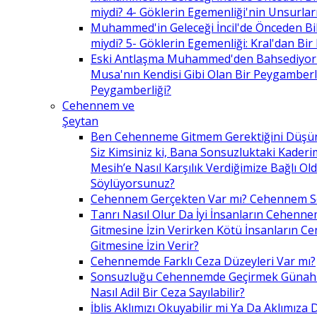
miydi? 4- Göklerin Egemenliği'nin Unsurlar
Muhammed'in Geleceği İncil'de Önceden Bil
miydi? 5- Göklerin Egemenliği: Kral'dan Bir
Eski Antlaşma Muhammed'den Bahsediyor
Musa'nın Kendisi Gibi Olan Bir Peygamberle 
Peygamberliği?
Cehennem ve
Şeytan
Ben Cehenneme Gitmem Gerektiğini Düş
Siz Kimsiniz ki, Bana Sonsuzluktaki Kaderim
Mesih’e Nasıl Karşılık Verdiğimize Bağlı O
Söylüyorsunuz?
Cehennem Gerçekten Var mı? Cehennem 
Tanrı Nasıl Olur Da İyi İnsanların Cehenn
Gitmesine İzin Verirken Kötü İnsanların C
Gitmesine İzin Verir?
Cehennemde Farklı Ceza Düzeyleri Var mı?
Sonsuzluğu Cehennemde Geçirmek Günahla
Nasıl Adil Bir Ceza Sayılabilir?
İblis Aklımızı Okuyabilir mi Ya Da Aklımıza