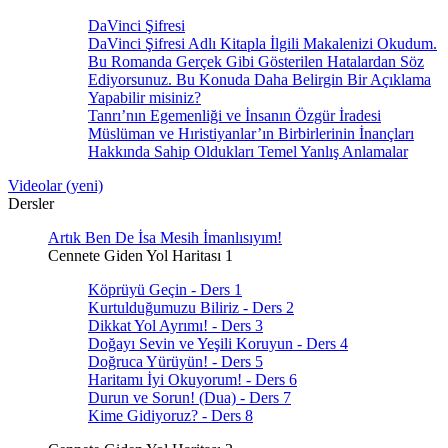
DaVinci Şifresi
DaVinci Şifresi Adlı Kitapla İlgili Makalenizi Okudum.
Bu Romanda Gerçek Gibi Gösterilen Hatalardan Söz
Ediyorsunuz. Bu Konuda Daha Belirgin Bir Açıklama
Yapabilir misiniz?
Tanrı’nın Egemenliği ve İnsanın Özgür İradesi
Müslüman ve Hıristiyanlar’ın Birbirlerinin İnançları
Hakkında Sahip Oldukları Temel Yanlış Anlamalar
Videolar (yeni)
Dersler
Artık Ben De İsa Mesih İmanlısıyım!
Cennete Giden Yol Haritası 1
Köprüyü Geçin - Ders 1
Kurtulduğumuzu Biliriz - Ders 2
Dikkat Yol Ayrımı! - Ders 3
Doğayı Sevin ve Yeşili Koruyun - Ders 4
Doğruca Yürüyün! - Ders 5
Haritamı İyi Okuyorum! - Ders 6
Durun ve Sorun! (Dua) - Ders 7
Kime Gidiyoruz? - Ders 8