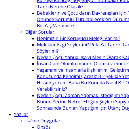
Karşıya Kalacağı Söyleniyor. Bombalar Patl
Tanrı Nerede Olacak?
Bebeklerin ve Çocukların Davranışları İçin 
Önünde Sorumlu Tutulabilecekleri Duruma 
Bir Yaş Var mıdır?
Diğer Sorular
Hepimizin Bir Koruyucu Meleği Var mı?
Melekler Ezgi Söyler mi? Peki Ya Tanrı? Tan
Söyler mi?
Neden Çoğu Yahudi İsa’yı Mesih Olarak Ka
İnsan Canı Ölümlü müdür, Ölümsüz müdür
Yaşamımı ve İnsanlarla İlişkilerimi Geliştir
Konusunda Kendimi Çaresiz Bir Şekilde Yet
Hissediyorum. Bana Bu Konuda Nasıl Bir 
Verebilirsiniz?
Neden Çoğu Zaman Yapmak İstediğimi Ya
Bunun Yerine Nefret Ettiğim Şeyleri Yapıy
Sonrasında Bunları Yaptığım İçin Utanç D
Yazılar
İsa’nın Duyguları
Önsöz