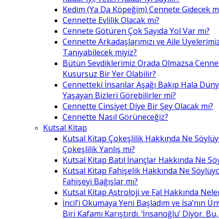
Kedim (Ya Da Köpeğim) Cennete Gidecek m
Cennette Evlilik Olacak mı?
Cennete Götüren Çok Sayıda Yol Var mı?
Cennette Arkadaşlarımızı ve Aile Üyelerimiz
Tanıyabilecek miyiz?
Bütün Sevdiklerimiz Orada Olmazsa Cennet
Kusursuz Bir Yer Olabilir?
Cennetteki İnsanlar Aşağı Bakıp Hala Dün
Yaşayan Bizleri Görebilirler mi?
Cennette Cinsiyet Diye Bir Şey Olacak mı?
Cennette Nasıl Görüneceğiz?
Kutsal Kitap
Kutsal Kitap Çokeşlilik Hakkında Ne Söylü
Çokeşlilik Yanlış mı?
Kutsal Kitap Batıl İnançlar Hakkında Ne Sö
Kutsal Kitap Fahişelik Hakkında Ne Söylüyo
Fahişeyi Bağışlar mı?
Kutsal Kitap Astroloji ve Fal Hakkında Nele
İncil’i Okumaya Yeni Başladım ve İsa’nın Ü
Biri Kafamı Karıştırdı. ‘İnsanoğlu’ Diyor. 