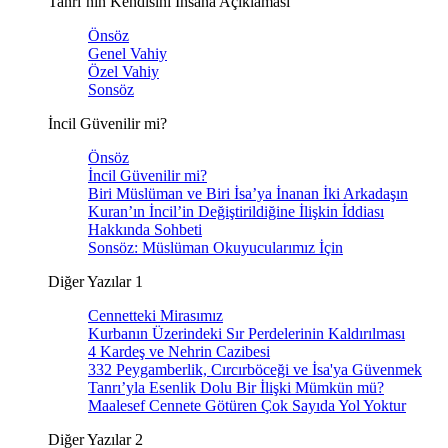
Tanrı’nın Kendisini İnsana Açıklaması
Önsöz
Genel Vahiy
Özel Vahiy
Sonsöz
İncil Güvenilir mi?
Önsöz
İncil Güvenilir mi?
Biri Müslüman ve Biri İsa’ya İnanan İki Arkadaşın
Kuran’ın İncil’in Değiştirildiğine İlişkin İddiası
Hakkında Sohbeti
Sonsöz: Müslüman Okuyucularımız İçin
Diğer Yazılar 1
Cennetteki Mirasımız
Kurbanın Üzerindeki Sır Perdelerinin Kaldırılması
4 Kardeş ve Nehrin Cazibesi
332 Peygamberlik, Cırcırböceği ve İsa'ya Güvenmek
Tanrı’yla Esenlik Dolu Bir İlişki Mümkün mü?
Maalesef Cennete Götüren Çok Sayıda Yol Yoktur
Diğer Yazılar 2