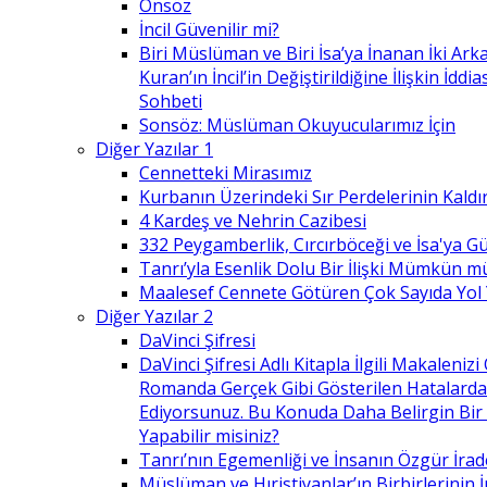
Önsöz
İncil Güvenilir mi?
Biri Müslüman ve Biri İsa’ya İnanan İki Ark
Kuran’ın İncil’in Değiştirildiğine İlişkin İdd
Sohbeti
Sonsöz: Müslüman Okuyucularımız İçin
Diğer Yazılar 1
Cennetteki Mirasımız
Kurbanın Üzerindeki Sır Perdelerinin Kaldı
4 Kardeş ve Nehrin Cazibesi
332 Peygamberlik, Cırcırböceği ve İsa'ya 
Tanrı’yla Esenlik Dolu Bir İlişki Mümkün m
Maalesef Cennete Götüren Çok Sayıda Yol
Diğer Yazılar 2
DaVinci Şifresi
DaVinci Şifresi Adlı Kitapla İlgili Makaleni
Romanda Gerçek Gibi Gösterilen Hatalard
Ediyorsunuz. Bu Konuda Daha Belirgin Bir
Yapabilir misiniz?
Tanrı’nın Egemenliği ve İnsanın Özgür İrad
Müslüman ve Hıristiyanlar’ın Birbirlerinin İ