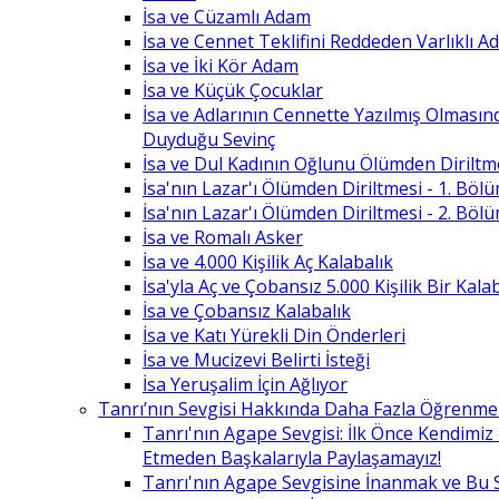
İsa ve Cüzamlı Adam
İsa ve Cennet Teklifini Reddeden Varlıklı 
İsa ve İki Kör Adam
İsa ve Küçük Çocuklar
İsa ve Adlarının Cennette Yazılmış Olması
Duyduğu Sevinç
İsa ve Dul Kadının Oğlunu Ölümden Diriltm
İsa'nın Lazar'ı Ölümden Diriltmesi - 1. Böl
İsa'nın Lazar'ı Ölümden Diriltmesi - 2. Böl
İsa ve Romalı Asker
İsa ve 4.000 Kişilik Aç Kalabalık
İsa'yla Aç ve Çobansız 5.000 Kişilik Bir Kala
İsa ve Çobansız Kalabalık
İsa ve Katı Yürekli Din Önderleri
İsa ve Mucizevi Belirti İsteği
İsa Yeruşalim İçin Ağlıyor
Tanrı’nın Sevgisi Hakkında Daha Fazla Öğrenme
Tanrı'nın Agape Sevgisi: İlk Önce Kendimi
Etmeden Başkalarıyla Paylaşamayız!
Tanrı'nın Agape Sevgisine İnanmak ve Bu 