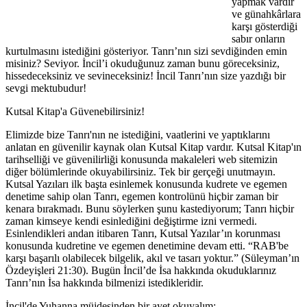
yapmak vardır
ve günahkârlara
karşı gösterdiği
sabır onların
kurtulmasını istediğini gösteriyor. Tanrı’nın sizi sevdiğinden emin
misiniz? Seviyor. İncil’i okuduğunuz zaman bunu göreceksiniz,
hissedeceksiniz ve sevineceksiniz! İncil Tanrı’nın size yazdığı bir
sevgi mektubudur!
Kutsal Kitap'a Güvenebilirsiniz!
Elimizde bize Tanrı'nın ne istediğini, vaatlerini ve yaptıklarını
anlatan en güvenilir kaynak olan Kutsal Kitap vardır. Kutsal Kitap'ın
tarihselliği ve güvenilirliği konusunda makaleleri web sitemizin
diğer bölümlerinde okuyabilirsiniz. Tek bir gerçeği unutmayın.
Kutsal Yazıları ilk başta esinlemek konusunda kudrete ve egemen
denetime sahip olan Tanrı, egemen kontrolünü hiçbir zaman bir
kenara bırakmadı. Bunu söylerken şunu kastediyorum; Tanrı hiçbir
zaman kimseye kendi esinlediğini değiştirme izni vermedi.
Esinlendikleri andan itibaren Tanrı, Kutsal Yazılar’ın korunması
konusunda kudretine ve egemen denetimine devam etti. “RAB'be
karşı başarılı olabilecek bilgelik, akıl ve tasarı yoktur.” (Süleyman’ın
Özdeyişleri 21:30). Bugün İncil’de İsa hakkında okuduklarınız
Tanrı’nın İsa hakkında bilmenizi istedikleridir.
İncil'de Yuhanna müjdesinden bir ayet okuyalım;