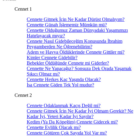
Cennet 1
Cennete Gitmek İçin Ne Kadar Dürüst Olmalıyım?
Cennette Günah İşlememiz Mümkün mü?
Cennette Olduğumuz Zaman Dünyadaki Yaşamımızı
Hatırlayacak mıyız?
Cennete Nasıl Gidebileceğim Konusunda İbrahim
Peygamberden Ne Öğrenebilirim?
Adem ve Havva Öldüklerinde Cennete Gittiler mi?
Kimler Cennete Gidebilir?
Bebekler Öldüğünde Cennete mi Giderler?
Cennette Ne Yapacağız? Sonsuza Dek Orada Yaşamak
Sıkıcı Olmaz mı?
Cennette Herkes Kaç Yaşında Olacak?
İsa Cennete Giden Tek Yol mudur?
Cennet 2
Cennete Odaklanmak Kaçış Değil mi?
Cennete Gitmek İçin Ne Kadar İyi Olmam Gerekir? Ne
Kadar İyi, Yeteri Kadar İyi Sayılır?
Kedim (Ya Da Köpeğim) Cennete Gidecek mi?
Cennette Evlilik Olacak mı?
Cennete Götüren Çok Sayıda Yol Var mı?