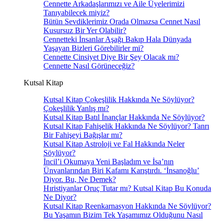
Cennette Arkadaşlarımızı ve Aile Üyelerimizi
Tanıyabilecek miyiz?
Bütün Sevdiklerimiz Orada Olmazsa Cennet Nasıl
Kusursuz Bir Yer Olabilir?
Cennetteki İnsanlar Aşağı Bakıp Hala Dünyada
Yaşayan Bizleri Görebilirler mi?
Cennette Cinsiyet Diye Bir Şey Olacak mı?
Cennette Nasıl Görüneceğiz?
Kutsal Kitap
Kutsal Kitap Çokeşlilik Hakkında Ne Söylüyor?
Çokeşlilik Yanlış mı?
Kutsal Kitap Batıl İnançlar Hakkında Ne Söylüyor?
Kutsal Kitap Fahişelik Hakkında Ne Söylüyor? Tanrı
Bir Fahişeyi Bağışlar mı?
Kutsal Kitap Astroloji ve Fal Hakkında Neler
Söylüyor?
İncil’i Okumaya Yeni Başladım ve İsa’nın
Ünvanlarından Biri Kafamı Karıştırdı. ‘İnsanoğlu’
Diyor. Bu, Ne Demek?
Hıristiyanlar Oruç Tutar mı? Kutsal Kitap Bu Konuda
Ne Diyor?
Kutsal Kitap Reenkarnasyon Hakkında Ne Söylüyor?
Bu Yaşamın Bizim Tek Yaşamımız Olduğunu Nasıl