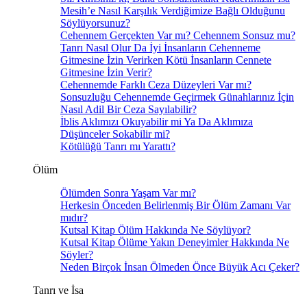
Mesih’e Nasıl Karşılık Verdiğimize Bağlı Olduğunu
Söylüyorsunuz?
Cehennem Gerçekten Var mı? Cehennem Sonsuz mu?
Tanrı Nasıl Olur Da İyi İnsanların Cehenneme
Gitmesine İzin Verirken Kötü İnsanların Cennete
Gitmesine İzin Verir?
Cehennemde Farklı Ceza Düzeyleri Var mı?
Sonsuzluğu Cehennemde Geçirmek Günahlarınız İçin
Nasıl Adil Bir Ceza Sayılabilir?
İblis Aklımızı Okuyabilir mi Ya Da Aklımıza
Düşünceler Sokabilir mi?
Kötülüğü Tanrı mı Yarattı?
Ölüm
Ölümden Sonra Yaşam Var mı?
Herkesin Önceden Belirlenmiş Bir Ölüm Zamanı Var
mıdır?
Kutsal Kitap Ölüm Hakkında Ne Söylüyor?
Kutsal Kitap Ölüme Yakın Deneyimler Hakkında Ne
Söyler?
Neden Birçok İnsan Ölmeden Önce Büyük Acı Çeker?
Tanrı ve İsa