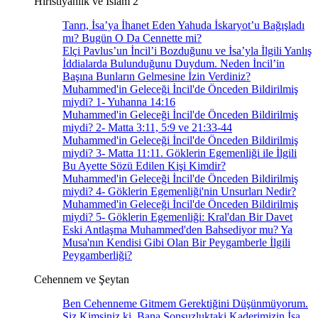
Hıristiyanlık ve İslam 2
Tanrı, İsa’ya İhanet Eden Yahuda İskaryot’u Bağışladı
mı? Bugün O Da Cennette mi?
Elçi Pavlus’un İncil’i Bozduğunu ve İsa’yla İlgili Yanlış
İddialarda Bulunduğunu Duydum. Neden İncil’in
Başına Bunların Gelmesine İzin Verdiniz?
Muhammed'in Geleceği İncil'de Önceden Bildirilmiş
miydi? 1- Yuhanna 14:16
Muhammed'in Geleceği İncil'de Önceden Bildirilmiş
miydi? 2- Matta 3:11, 5:9 ve 21:33-44
Muhammed'in Geleceği İncil'de Önceden Bildirilmiş
miydi? 3- Matta 11:11. Göklerin Egemenliği ile İlgili
Bu Ayette Sözü Edilen Kişi Kimdir?
Muhammed'in Geleceği İncil'de Önceden Bildirilmiş
miydi? 4- Göklerin Egemenliği'nin Unsurları Nedir?
Muhammed'in Geleceği İncil'de Önceden Bildirilmiş
miydi? 5- Göklerin Egemenliği: Kral'dan Bir Davet
Eski Antlaşma Muhammed'den Bahsediyor mu? Ya
Musa'nın Kendisi Gibi Olan Bir Peygamberle İlgili
Peygamberliği?
Cehennem ve Şeytan
Ben Cehenneme Gitmem Gerektiğini Düşünmüyorum.
Siz Kimsiniz ki, Bana Sonsuzluktaki Kaderimizin İsa