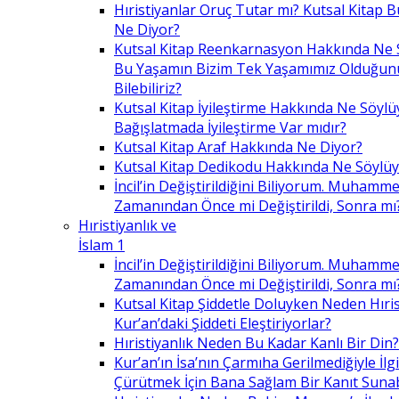
Hıristiyanlar Oruç Tutar mı? Kutsal Kitap
Ne Diyor?
Kutsal Kitap Reenkarnasyon Hakkında Ne 
Bu Yaşamın Bizim Tek Yaşamımız Olduğunu
Bilebiliriz?
Kutsal Kitap İyileştirme Hakkında Ne Söylü
Bağışlatmada İyileştirme Var mıdır?
Kutsal Kitap Araf Hakkında Ne Diyor?
Kutsal Kitap Dedikodu Hakkında Ne Söylüy
İncil’in Değiştirildiğini Biliyorum. Muhamme
Zamanından Önce mi Değiştirildi, Sonra mı
Hıristiyanlık ve
İslam 1
İncil’in Değiştirildiğini Biliyorum. Muhamme
Zamanından Önce mi Değiştirildi, Sonra mı
Kutsal Kitap Şiddetle Doluyken Neden Hıris
Kur’an’daki Şiddeti Eleştiriyorlar?
Hıristiyanlık Neden Bu Kadar Kanlı Bir Din?
Kur’an’ın İsa’nın Çarmıha Gerilmediğiyle İlgil
Çürütmek İçin Bana Sağlam Bir Kanıt Sunabi