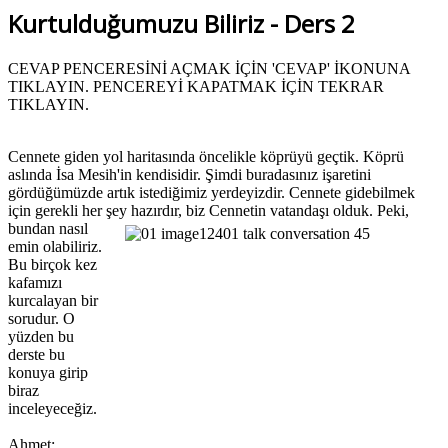
Kurtulduğumuzu Biliriz - Ders 2
CEVAP PENCERESİNİ AÇMAK İÇİN 'CEVAP' İKONUNA
TIKLAYIN. PENCEREYİ KAPATMAK İÇİN TEKRAR
TIKLAYIN.
Cennete giden yol haritasında öncelikle köprüyü geçtik. Köprü
aslında İsa Mesih'in kendisidir. Şimdi buradasınız işaretini
gördüğümüzde artık istediğimiz yerdeyizdir. Cennete gidebilmek
için gerekli her şey hazırdır, biz Cennetin vatandaşı olduk.
Peki,
bundan nasıl
emin olabiliriz.
Bu birçok kez
kafamızı
kurcalayan bir
sorudur. O
yüzden bu
derste bu
konuya girip
biraz
inceleyeceğiz.
Ahmet: