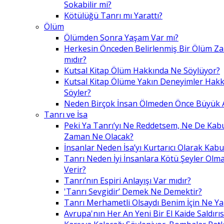
Sokabilir mi?
Kötülüğü Tanrı mı Yarattı?
Ölüm
Ölümden Sonra Yaşam Var mı?
Herkesin Önceden Belirlenmiş Bir Ölüm Z
mıdır?
Kutsal Kitap Ölüm Hakkında Ne Söylüyor?
Kutsal Kitap Ölüme Yakın Deneyimler Hak
Söyler?
Neden Birçok İnsan Ölmeden Önce Büyük A
Tanrı ve İsa
Peki Ya Tanrı’yı Ne Reddetsem, Ne De Kab
Zaman Ne Olacak?
İnsanlar Neden İsa’yı Kurtarıcı Olarak Kabu
Tanrı Neden İyi İnsanlara Kötü Şeyler Olma
Verir?
Tanrı’nın Espiri Anlayışı Var mıdır?
'Tanrı Sevgidir’ Demek Ne Demektir?
Tanrı Merhametli Olsaydı Benim İçin Ne Ya
Avrupa'nın Her An Yeni Bir El Kaide Saldırıs