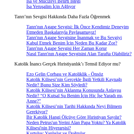
İsa ve Mucizevi Belirti İsteği
İsa Yeruşalim İçin Ağlıyor
Tanrı’nın Sevgisi Hakkında Daha Fazla Öğrenmek
Tanrı'nın Agape Sevgisi: İlk Önce Kendimiz Deneyim
Etmeden Başkalarıyla Paylaşamayız!
Tanrı'nın Agape Sevgisine İnanmak ve Bu Sevgiyi
Kabul Etmek Benim İçin Neden Bu Kadar Zor?
Tanrı'nın Agape Sevgisi Her Zaman Korur
Nasıl Tanrı'nın Agape Sevgisini Alan Tarafta Olabiliriz?
Katolik İnancı Gerçek Hıristiyanlık’ı Temsil Ediyor mu?
Ezo Gelin Çorbası ve Katoliklik - Önsöz
Katolik Kilisesi’nin Gerçekle İlgili Yetkili Kaynağı
Nedir? Bunu Size Kim Söyledi?
Katolik Kilisesi’nin Aklanma Konusunda Anlayışı
Nedir? “O Kutsal Su Benim İçin Hiç İşe Yaradı mı,
Anne?”
Katolik Kilisesi’nin Tarihi Hakkında Neyi Bilmem
Gerekiyor?
Bir Katolik Hangi Ölçüye Göre Hıristiyan Sayılır?
Neden Petrus'un Yerini Alan Papa Yoktu? Ya Katolik
Kilisesi'nin Hiyerarşisi?
Kurtuluş: Yanlışlar ve Doğrular