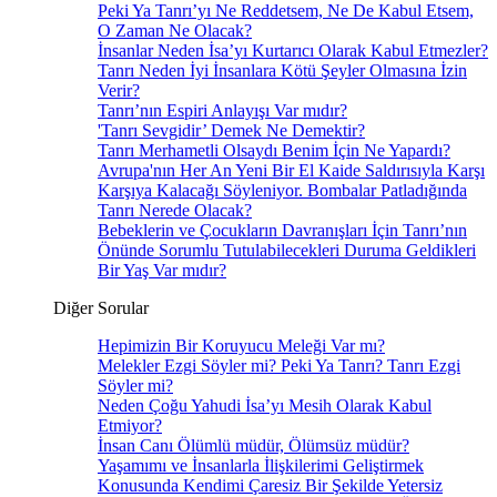
Peki Ya Tanrı’yı Ne Reddetsem, Ne De Kabul Etsem,
O Zaman Ne Olacak?
İnsanlar Neden İsa’yı Kurtarıcı Olarak Kabul Etmezler?
Tanrı Neden İyi İnsanlara Kötü Şeyler Olmasına İzin
Verir?
Tanrı’nın Espiri Anlayışı Var mıdır?
'Tanrı Sevgidir’ Demek Ne Demektir?
Tanrı Merhametli Olsaydı Benim İçin Ne Yapardı?
Avrupa'nın Her An Yeni Bir El Kaide Saldırısıyla Karşı
Karşıya Kalacağı Söyleniyor. Bombalar Patladığında
Tanrı Nerede Olacak?
Bebeklerin ve Çocukların Davranışları İçin Tanrı’nın
Önünde Sorumlu Tutulabilecekleri Duruma Geldikleri
Bir Yaş Var mıdır?
Diğer Sorular
Hepimizin Bir Koruyucu Meleği Var mı?
Melekler Ezgi Söyler mi? Peki Ya Tanrı? Tanrı Ezgi
Söyler mi?
Neden Çoğu Yahudi İsa’yı Mesih Olarak Kabul
Etmiyor?
İnsan Canı Ölümlü müdür, Ölümsüz müdür?
Yaşamımı ve İnsanlarla İlişkilerimi Geliştirmek
Konusunda Kendimi Çaresiz Bir Şekilde Yetersiz