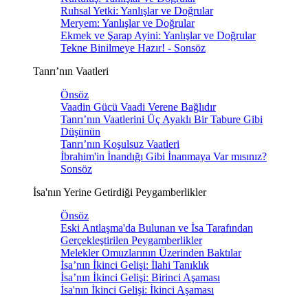
Ruhsal Yetki: Yanlışlar ve Doğrular
Meryem: Yanlışlar ve Doğrular
Ekmek ve Şarap Ayini: Yanlışlar ve Doğrular
Tekne Binilmeye Hazır! - Sonsöz
Tanrı’nın Vaatleri
Önsöz
Vaadin Gücü Vaadi Verene Bağlıdır
Tanrı’nın Vaatlerini Üç Ayaklı Bir Tabure Gibi
Düşünün
Tanrı’nın Koşulsuz Vaatleri
İbrahim'in İnandığı Gibi İnanmaya Var mısınız?
Sonsöz
İsa'nın Yerine Getirdiği Peygamberlikler
Önsöz
Eski Antlaşma'da Bulunan ve İsa Tarafından
Gerçekleştirilen Peygamberlikler
Melekler Omuzlarının Üzerinden Baktılar
İsa’nın İkinci Gelişi: İlahi Tanıklık
İsa’nın İkinci Gelişi: Birinci Aşaması
İsa'nın İkinci Gelişi: İkinci Aşaması