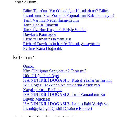
Tanrı ve Bilim
Bilim Tanrı’nın Var Olmadığını Kanıtladı mı? Bilim
İnsanlarının Size Zorbalık Yapmalarını Kabullenmeyin!
Tanrı Var mı? Neden İnanıyorum?
Tanrı Henüz Ölmedi!
Tanrı Üzerine Kuşkucu Biriyle Sohbet
Dawkins Karmaşası
Richard Dawkins'in Yanılgısı
Richard Dawkins'in İtirafı: 'Kanıtlayamıyorum'
Evrime Karşı Doğacılık
İsa Tanrı mı?
Önsöz
Kim Olduğunu Sanıyorsun? Tanrı mı?
Dört Olağanüstü Ayet
İSA'NIN İKİLİ DOĞASI 1- Kutsal Yazılar’ın İsa’nın
İkili Doğası Hakkında Anlattıklarını Açıklayan
Karşılaştırmalı Bir Liste
İSA'NIN İKİLİ DOĞASI 2- Tüm Zamanların En
Büyük Mucizesi
İSA'NIN İKİLİ DOĞASI 3- İsa’nın İlahi Varlığı ve
İnsanlığıyla İlgili Çeşitli Düşünce Ekolleri