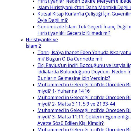
Hıristiyanlar Neden Bakire Meryem’e İbade
İslam Hıristiyanlık’tan Daha Mantıklı Değil 
Kutsal Kitap Kur’an’la Çeliştiği İçin Güvenilir
Öyle Değil mi?
Günümüzde İslam Tek Geçerli İnanç Değil 
Hıristiyanlık’ı Geçersiz Kılmadı mı?
Hıristiyanlık ve
İslam 2
Tanrı, İsa’ya İhanet Eden Yahuda İskaryot’u
mı? Bugün O Da Cennette mi?
Elçi Pavlus’un İncil’i Bozduğunu ve İsa’yla İlg
İddialarda Bulunduğunu Duydum. Neden İnc
Bunların Gelmesine İzin Verdiniz?
Muhammed'in Geleceği İncil'de Önceden Bil
miydi? 1- Yuhanna 14:16
Muhammed'in Geleceği İncil'de Önceden Bil
miydi? 2- Matta 3:11, 5:9 ve 21:33-44
Muhammed'in Geleceği İncil'de Önceden Bil
miydi? 3- Matta 11:11. Göklerin Egemenliği il
Ayette Sözü Edilen Kişi Kimdir?
Muhammed'in Geleceği İncil'de Önceden Bil