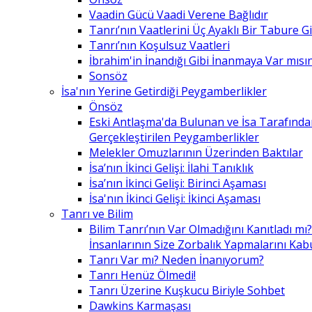
Vaadin Gücü Vaadi Verene Bağlıdır
Tanrı’nın Vaatlerini Üç Ayaklı Bir Tabure 
Tanrı’nın Koşulsuz Vaatleri
İbrahim'in İnandığı Gibi İnanmaya Var mısın
Sonsöz
İsa'nın Yerine Getirdiği Peygamberlikler
Önsöz
Eski Antlaşma'da Bulunan ve İsa Tarafınd
Gerçekleştirilen Peygamberlikler
Melekler Omuzlarının Üzerinden Baktılar
İsa’nın İkinci Gelişi: İlahi Tanıklık
İsa’nın İkinci Gelişi: Birinci Aşaması
İsa'nın İkinci Gelişi: İkinci Aşaması
Tanrı ve Bilim
Bilim Tanrı’nın Var Olmadığını Kanıtladı mı?
İnsanlarının Size Zorbalık Yapmalarını Kab
Tanrı Var mı? Neden İnanıyorum?
Tanrı Henüz Ölmedi!
Tanrı Üzerine Kuşkucu Biriyle Sohbet
Dawkins Karmaşası