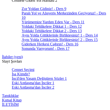
Cennete Giden Yol Haritası 2
Zor Yoldan Gidiniz! - Ders 9
Paralı Yol ve Alışveriş Merkezinden Geçiyoruz! - Ders
10
Yürümemize Yardım Eden Var - Ders 11
Yoldaki Tehlikelere Dikkat 1 - Ders 12
Yoldaki Tehlikelere Dikkat 2 - Ders 13
Aynı Yolda Gittiklerinle Birliktesiniz! 1 - Ders 14
Aynı Yolda Gittiklerinle Birliktesiniz! 2 - Ders 15
Giderken Herkesi Çağırın! - Ders 16
Sonunda Varıyorum! - Ders 17
İlahiler (yeni)
Slayt Şovları
Cennet Seçimi
İsa Kimdir?
İncil'den Yaşam Değiştiren Sözler 1
Eski Antlaşma'dan İnciler 1
Eski Antlaşma'dan İnciler 2
Tanıklıklar
Kutsal Kitap
İLETİŞİM