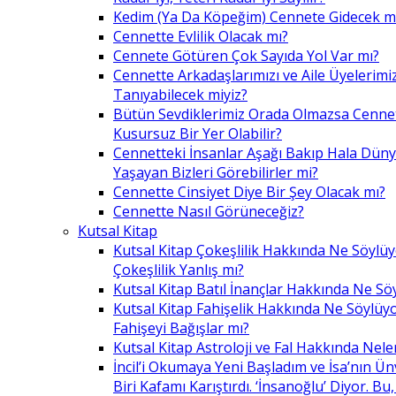
Kedim (Ya Da Köpeğim) Cennete Gidecek m
Cennette Evlilik Olacak mı?
Cennete Götüren Çok Sayıda Yol Var mı?
Cennette Arkadaşlarımızı ve Aile Üyelerimiz
Tanıyabilecek miyiz?
Bütün Sevdiklerimiz Orada Olmazsa Cennet
Kusursuz Bir Yer Olabilir?
Cennetteki İnsanlar Aşağı Bakıp Hala Dün
Yaşayan Bizleri Görebilirler mi?
Cennette Cinsiyet Diye Bir Şey Olacak mı?
Cennette Nasıl Görüneceğiz?
Kutsal Kitap
Kutsal Kitap Çokeşlilik Hakkında Ne Söylü
Çokeşlilik Yanlış mı?
Kutsal Kitap Batıl İnançlar Hakkında Ne Sö
Kutsal Kitap Fahişelik Hakkında Ne Söylüyo
Fahişeyi Bağışlar mı?
Kutsal Kitap Astroloji ve Fal Hakkında Nele
İncil’i Okumaya Yeni Başladım ve İsa’nın Ü
Biri Kafamı Karıştırdı. ‘İnsanoğlu’ Diyor. 