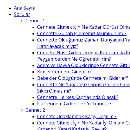
Ana Sayfa
Sorular
Cennet 1
Cennete Gitmek İçin Ne Kadar Dürüst Olma
Cennette Günah İşlememiz Mümkün mü?
Cennette Olduğumuz Zaman Dünyadaki Ya
Hatırlayacak mıyız?
Cennete Nasıl Gidebileceğim Konusunda İ
Peygamberden Ne Öğrenebilirim?
Adem ve Havva Öldüklerinde Cennete Gittil
Kimler Cennete Gidebilir?
Bebekler Öldüğünde Cennete mi Giderler?
Cennette Ne Yapacağız? Sonsuza Dek Ora
Sıkıcı Olmaz mı?
Cennette Herkes Kaç Yaşında Olacak?
İsa Cennete Giden Tek Yol mudur?
Cennet 2
Cennete Odaklanmak Kaçış Değil mi?
Cennete Gitmek İçin Ne Kadar İyi Olmam G
Kadar İyi, Yeteri Kadar İyi Sayılır?