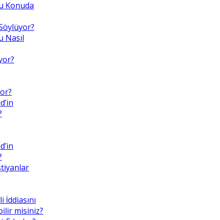
 Bu Konuda
Söylüyor?
 Nasıl
yor?
or?
d’in
?
d’in
?
tiyanlar
i İddiasını
lir misiniz?