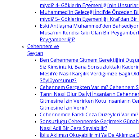
miydi? 4- Göklerin Egemenliği'nin Unsurlar
Muhammed'in Geleceği İncil'de Önceden Bil
miydi? 5- Göklerin Egemenliği: Kral'dan Bir
Eski Antlaşma Muhammed'den Bahsediyor
Musa'nın Kendisi Gibi Olan Bir Peygamberle 
Peygamberliği?
Cehennem ve
Şeytan
Ben Cehenneme Gitmem Gerektiğini Düş
Siz Kimsiniz ki, Bana Sonsuzluktaki Kaderim
Mesih’e Nasıl Karşılık Verdiğimize Bağlı O
Söylüyorsunuz?
Cehennem Gerçekten Var mı? Cehennem 
Tanrı Nasıl Olur Da İyi İnsanların Cehenn
Gitmesine İzin Verirken Kötü İnsanların C
Gitmesine İzin Verir?
Cehennemde Farklı Ceza Düzeyleri Var mı?
Sonsuzluğu Cehennemde Geçirmek Günahla
Nasıl Adil Bir Ceza Sayılabilir?
İblis Aklımızı Okuyabilir mi Ya Da Aklımıza