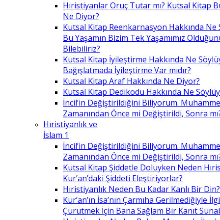
Hıristiyanlar Oruç Tutar mı? Kutsal Kitap
Ne Diyor?
Kutsal Kitap Reenkarnasyon Hakkında Ne 
Bu Yaşamın Bizim Tek Yaşamımız Olduğunu
Bilebiliriz?
Kutsal Kitap İyileştirme Hakkında Ne Söylü
Bağışlatmada İyileştirme Var mıdır?
Kutsal Kitap Araf Hakkında Ne Diyor?
Kutsal Kitap Dedikodu Hakkında Ne Söylüy
İncil’in Değiştirildiğini Biliyorum. Muhamme
Zamanından Önce mi Değiştirildi, Sonra mı
Hıristiyanlık ve
İslam 1
İncil’in Değiştirildiğini Biliyorum. Muhamme
Zamanından Önce mi Değiştirildi, Sonra mı
Kutsal Kitap Şiddetle Doluyken Neden Hıris
Kur’an’daki Şiddeti Eleştiriyorlar?
Hıristiyanlık Neden Bu Kadar Kanlı Bir Din?
Kur’an’ın İsa’nın Çarmıha Gerilmediğiyle İlgil
Çürütmek İçin Bana Sağlam Bir Kanıt Sunabi