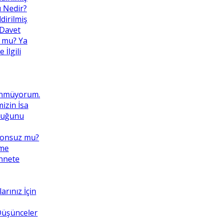
ı Nedir?
dirilmiş
 Davet
 mu? Ya
İlgili
ünmüyorum.
izin İsa
lduğunu
Sonsuz mu?
eme
ennete
rınız İçin
 Düşünceler