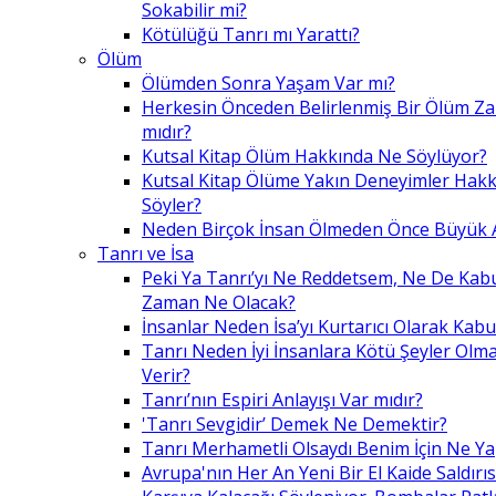
Sokabilir mi?
Kötülüğü Tanrı mı Yarattı?
Ölüm
Ölümden Sonra Yaşam Var mı?
Herkesin Önceden Belirlenmiş Bir Ölüm Z
mıdır?
Kutsal Kitap Ölüm Hakkında Ne Söylüyor?
Kutsal Kitap Ölüme Yakın Deneyimler Hak
Söyler?
Neden Birçok İnsan Ölmeden Önce Büyük A
Tanrı ve İsa
Peki Ya Tanrı’yı Ne Reddetsem, Ne De Kab
Zaman Ne Olacak?
İnsanlar Neden İsa’yı Kurtarıcı Olarak Kabu
Tanrı Neden İyi İnsanlara Kötü Şeyler Olma
Verir?
Tanrı’nın Espiri Anlayışı Var mıdır?
'Tanrı Sevgidir’ Demek Ne Demektir?
Tanrı Merhametli Olsaydı Benim İçin Ne Ya
Avrupa'nın Her An Yeni Bir El Kaide Saldırıs