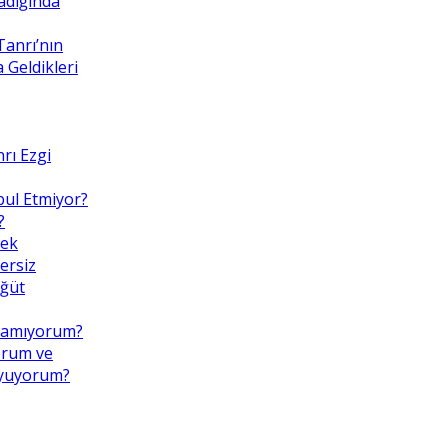
adığında
Tanrı’nın
Geldikleri
rı Ezgi
bul Etmiyor?
?
mek
ersiz
Öğüt
pamıyorum?
orum ve
uyuyorum?