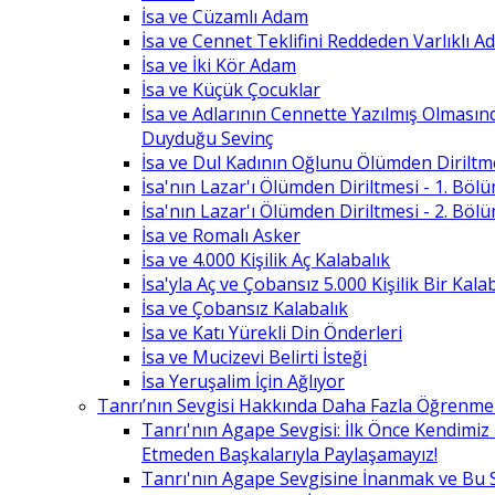
İsa ve Cüzamlı Adam
İsa ve Cennet Teklifini Reddeden Varlıklı 
İsa ve İki Kör Adam
İsa ve Küçük Çocuklar
İsa ve Adlarının Cennette Yazılmış Olması
Duyduğu Sevinç
İsa ve Dul Kadının Oğlunu Ölümden Diriltm
İsa'nın Lazar'ı Ölümden Diriltmesi - 1. Böl
İsa'nın Lazar'ı Ölümden Diriltmesi - 2. Böl
İsa ve Romalı Asker
İsa ve 4.000 Kişilik Aç Kalabalık
İsa'yla Aç ve Çobansız 5.000 Kişilik Bir Kala
İsa ve Çobansız Kalabalık
İsa ve Katı Yürekli Din Önderleri
İsa ve Mucizevi Belirti İsteği
İsa Yeruşalim İçin Ağlıyor
Tanrı’nın Sevgisi Hakkında Daha Fazla Öğrenme
Tanrı'nın Agape Sevgisi: İlk Önce Kendimi
Etmeden Başkalarıyla Paylaşamayız!
Tanrı'nın Agape Sevgisine İnanmak ve Bu 