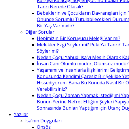
Karşıya Kalacağı Söyleniyor. Bombalar Patl
Tanrı Nerede Olacak?
Bebeklerin ve Çocukların Davranışları İçin 
Önünde Sorumlu Tutulabilecekleri Duruma 
Bir Yaş Var mıdır?
Diğer Sorular
Hepimizin Bir Koruyucu Meleği Var mı?
Melekler Ezgi Söyler mi? Peki Ya Tanrı? Tan
Söyler mi?
Neden Çoğu Yahudi İsa’yı Mesih Olarak Ka
İnsan Canı Ölümlü müdür, Ölümsüz müdür
Yaşamımı ve İnsanlarla İlişkilerimi Geliştir
Konusunda Kendimi Çaresiz Bir Şekilde Yet
Hissediyorum. Bana Bu Konuda Nasıl Bir 
Verebilirsiniz?
Neden Çoğu Zaman Yapmak İstediğimi Ya
Bunun Yerine Nefret Ettiğim Şeyleri Yapıy
Sonrasında Bunları Yaptığım İçin Utanç D
Yazılar
İsa’nın Duyguları
Önsöz