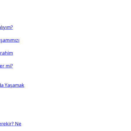
lıyım?
şamımızı
brahim
er mi?
da Yaşamak
erekir? Ne