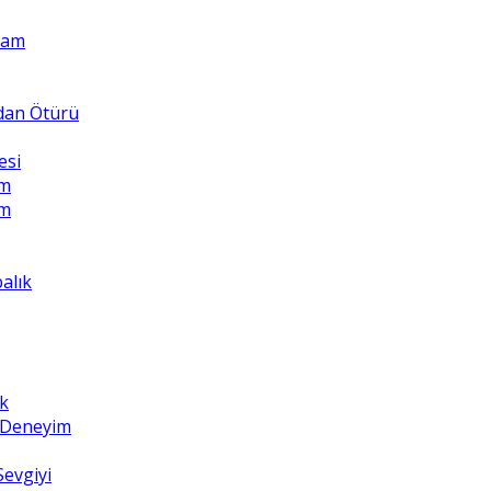
Adam
ndan Ötürü
esi
üm
üm
balık
k
z Deneyim
Sevgiyi