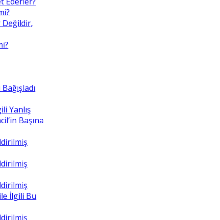
t Ederler?
mi?
 Değildir,
mi?
 Bağışladı
ili Yanlış
il’in Başına
dirilmiş
dirilmiş
dirilmiş
e İlgili Bu
dirilmiş