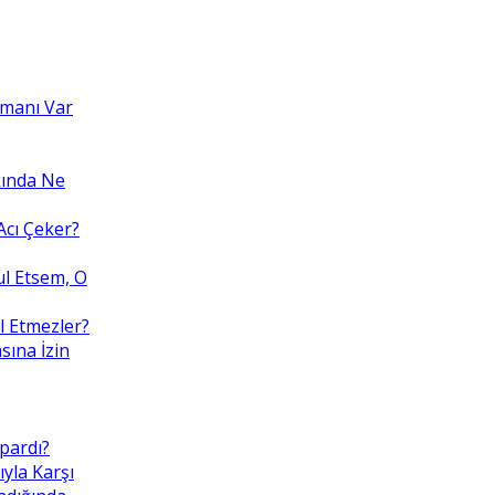
amanı Var
kında Ne
cı Çeker?
ul Etsem, O
l Etmezler?
sına İzin
pardı?
ıyla Karşı