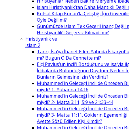
Hıristiyanlar Neden Bakire Meryem’e İbade
İslam Hıristiyanlık’tan Daha Mantıklı Değil 
Kutsal Kitap Kur’an’la Çeliştiği İçin Güvenilir
Öyle Değil mi?
Günümüzde İslam Tek Geçerli İnanç Değil 
Hıristiyanlık’ı Geçersiz Kılmadı mı?
Hıristiyanlık ve
İslam 2
Tanrı, İsa’ya İhanet Eden Yahuda İskaryot’u
mı? Bugün O Da Cennette mi?
Elçi Pavlus’un İncil’i Bozduğunu ve İsa’yla İlg
İddialarda Bulunduğunu Duydum. Neden İnc
Bunların Gelmesine İzin Verdiniz?
Muhammed'in Geleceği İncil'de Önceden Bil
miydi? 1- Yuhanna 14:16
Muhammed'in Geleceği İncil'de Önceden Bil
miydi? 2- Matta 3:11, 5:9 ve 21:33-44
Muhammed'in Geleceği İncil'de Önceden Bil
miydi? 3- Matta 11:11. Göklerin Egemenliği il
Ayette Sözü Edilen Kişi Kimdir?
Muhammed'in Geleceği İncil'de Önceden Bil