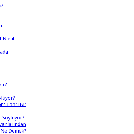
i?
i
 Nasıl
yada
yor?
ylüyor?
r? Tanrı Bir
r Söylüyor?
nvanlarından
Bu, Ne Demek?