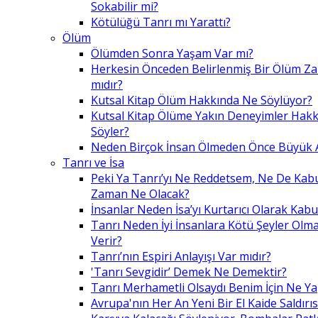
Sokabilir mi?
Kötülüğü Tanrı mı Yarattı?
Ölüm
Ölümden Sonra Yaşam Var mı?
Herkesin Önceden Belirlenmiş Bir Ölüm Z
mıdır?
Kutsal Kitap Ölüm Hakkında Ne Söylüyor?
Kutsal Kitap Ölüme Yakın Deneyimler Hak
Söyler?
Neden Birçok İnsan Ölmeden Önce Büyük A
Tanrı ve İsa
Peki Ya Tanrı’yı Ne Reddetsem, Ne De Kab
Zaman Ne Olacak?
İnsanlar Neden İsa’yı Kurtarıcı Olarak Kabu
Tanrı Neden İyi İnsanlara Kötü Şeyler Olma
Verir?
Tanrı’nın Espiri Anlayışı Var mıdır?
'Tanrı Sevgidir’ Demek Ne Demektir?
Tanrı Merhametli Olsaydı Benim İçin Ne Ya
Avrupa'nın Her An Yeni Bir El Kaide Saldırıs