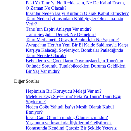
Peki Ya Tanrı’yı Ne Reddetsem, Ne De Kabul Etsem,
O Zaman Ne Olacak?
İnsanlar Neden İsa’yı Kurtarıcı Olarak Kabul Etmezler?
Tanrı Neden İyi İnsanlara Kötü Şeyler Olmasına İzin
Verir?
Tanrı’nın Espiri Anlayışı Var mıdır?
'Tanrı Sevgidir’ Demek Ne Demektir?
Tanrı Merhametli Olsaydı Benim İçin Ne Yapardı?
Avrupa'nın Her An Yeni Bir El Kaide Saldırısıyla Karşı
Karşıya Kalacağı Söyleniyor. Bombalar Patladığında
Tanrı Nerede Olacak?
Bebeklerin ve Çocukların Davranışları İçin Tanrı’nın
Önünde Sorumlu Tutulabilecekleri Duruma Geldikleri
Bir Yaş Var mıdır?
Diğer Sorular
Hepimizin Bir Koruyucu Meleği Var mı?
Melekler Ezgi Söyler mi? Peki Ya Tanrı? Tanrı Ezgi
Söyler mi?
Neden Çoğu Yahudi İsa’yı Mesih Olarak Kabul
Etmiyor?
İnsan Canı Ölümlü müdür, Ölümsüz müdür?
Yaşamımı ve İnsanlarla İlişkilerimi Geliştirmek
Konusunda Kendimi Çaresiz Bir Şekilde Yetersiz