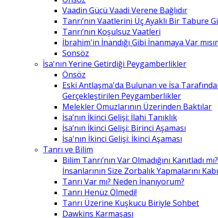
Vaadin Gücü Vaadi Verene Bağlıdır
Tanrı’nın Vaatlerini Üç Ayaklı Bir Tabure 
Tanrı’nın Koşulsuz Vaatleri
İbrahim'in İnandığı Gibi İnanmaya Var mısın
Sonsöz
İsa'nın Yerine Getirdiği Peygamberlikler
Önsöz
Eski Antlaşma'da Bulunan ve İsa Tarafınd
Gerçekleştirilen Peygamberlikler
Melekler Omuzlarının Üzerinden Baktılar
İsa’nın İkinci Gelişi: İlahi Tanıklık
İsa’nın İkinci Gelişi: Birinci Aşaması
İsa'nın İkinci Gelişi: İkinci Aşaması
Tanrı ve Bilim
Bilim Tanrı’nın Var Olmadığını Kanıtladı mı?
İnsanlarının Size Zorbalık Yapmalarını Kab
Tanrı Var mı? Neden İnanıyorum?
Tanrı Henüz Ölmedi!
Tanrı Üzerine Kuşkucu Biriyle Sohbet
Dawkins Karmaşası