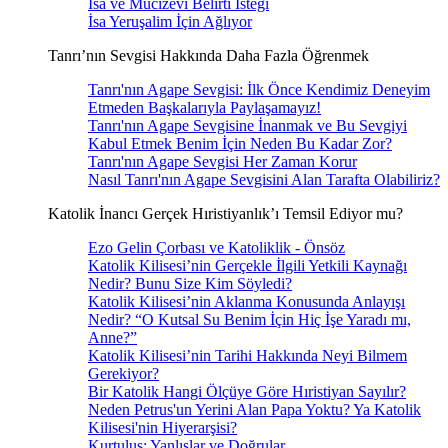
İsa ve Mucizevi Belirti İsteği
İsa Yeruşalim İçin Ağlıyor
Tanrı’nın Sevgisi Hakkında Daha Fazla Öğrenmek
Tanrı'nın Agape Sevgisi: İlk Önce Kendimiz Deneyim
Etmeden Başkalarıyla Paylaşamayız!
Tanrı'nın Agape Sevgisine İnanmak ve Bu Sevgiyi
Kabul Etmek Benim İçin Neden Bu Kadar Zor?
Tanrı'nın Agape Sevgisi Her Zaman Korur
Nasıl Tanrı'nın Agape Sevgisini Alan Tarafta Olabiliriz?
Katolik İnancı Gerçek Hıristiyanlık’ı Temsil Ediyor mu?
Ezo Gelin Çorbası ve Katoliklik - Önsöz
Katolik Kilisesi’nin Gerçekle İlgili Yetkili Kaynağı
Nedir? Bunu Size Kim Söyledi?
Katolik Kilisesi’nin Aklanma Konusunda Anlayışı
Nedir? “O Kutsal Su Benim İçin Hiç İşe Yaradı mı,
Anne?”
Katolik Kilisesi’nin Tarihi Hakkında Neyi Bilmem
Gerekiyor?
Bir Katolik Hangi Ölçüye Göre Hıristiyan Sayılır?
Neden Petrus'un Yerini Alan Papa Yoktu? Ya Katolik
Kilisesi'nin Hiyerarşisi?
Kurtuluş: Yanlışlar ve Doğrular