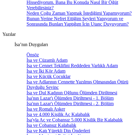
Hissediyorum. Bana Bu Konuda Nasıl Bir Öğüt
Verebilirsiniz?
Neden Çoğu Zaman Yapmak İstediğimi Yapamıyorum?
Bunun Yerine Nefret Ettiğim Şeyleri Yapıyorum ve
Sonrasında Bunları Yaptığım İçin Utanç Duyuyorum?
Yazılar
İsa’nın Duyguları
Önsöz
İsa ve Cüzamlı Adam
İsa ve Cennet Teklifini Reddeden Varlıklı Adam
İsa ve İki Kör Adam
İsa ve Küçük Çocuklar
İsa ve Adlarının Cennette Yazılmış Olmasından Ötürü
Duyduğu Sevinç
İsa ve Dul Kadının Oğlunu Ölümden Diriltmesi
İsa'nın Lazar'ı Ölümden Diriltmesi - 1. Bölüm
İsa'nın Lazar'ı Ölümden Diriltmesi - 2. Bölüm
İsa ve Romalı Asker
İsa ve 4.000 Kişilik Aç Kalabalık
İsa'yla Aç ve Çobansız 5.000 Kişilik Bir Kalabalık
İsa ve Çobansız Kalabalık
İsa ve Katı Yürekli Din Önderleri