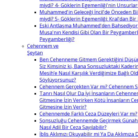
miydi? 4- Göklerin Egemenliği'nin Unsurlar
Muhammed'in Geleceği İncil'de Önceden Bil
miydi? 5- Göklerin Egemenliği: Kral'dan Bir
Eski Antlaşma Muhammed'den Bahsediyor
Musa'nın Kendisi Gibi Olan Bir Peygamberle 
Peygamberliği?
Cehennem ve
Şeytan
Ben Cehenneme Gitmem Gerektiğini Düş
Siz Kimsiniz ki, Bana Sonsuzluktaki Kaderim
Mesih’e Nasıl Karşılık Verdiğimize Bağlı O
Söylüyorsunuz?
Cehennem Gerçekten Var mı? Cehennem 
Tanrı Nasıl Olur Da İyi İnsanların Cehenn
Gitmesine İzin Verirken Kötü İnsanların C
Gitmesine İzin Verir?
Cehennemde Farklı Ceza Düzeyleri Var mı?
Sonsuzluğu Cehennemde Geçirmek Günahla
Nasıl Adil Bir Ceza Sayılabilir?
İblis Aklımızı Okuyabilir mi Ya Da Aklımıza