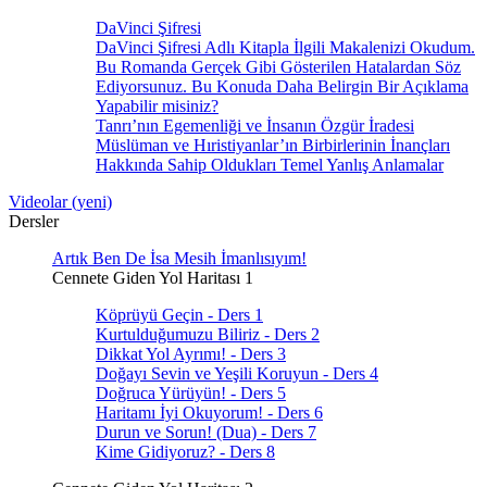
DaVinci Şifresi
DaVinci Şifresi Adlı Kitapla İlgili Makalenizi Okudum.
Bu Romanda Gerçek Gibi Gösterilen Hatalardan Söz
Ediyorsunuz. Bu Konuda Daha Belirgin Bir Açıklama
Yapabilir misiniz?
Tanrı’nın Egemenliği ve İnsanın Özgür İradesi
Müslüman ve Hıristiyanlar’ın Birbirlerinin İnançları
Hakkında Sahip Oldukları Temel Yanlış Anlamalar
Videolar (yeni)
Dersler
Artık Ben De İsa Mesih İmanlısıyım!
Cennete Giden Yol Haritası 1
Köprüyü Geçin - Ders 1
Kurtulduğumuzu Biliriz - Ders 2
Dikkat Yol Ayrımı! - Ders 3
Doğayı Sevin ve Yeşili Koruyun - Ders 4
Doğruca Yürüyün! - Ders 5
Haritamı İyi Okuyorum! - Ders 6
Durun ve Sorun! (Dua) - Ders 7
Kime Gidiyoruz? - Ders 8