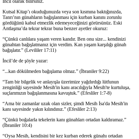
İncil olarak bilirsiniz.
Kutsal Kitap’ı okuduğunuzda veya son kısmına baktığınızda,
Tanrı’nın günahların bağışlanması için kurban kanını zorunlu
gördüğünü kabul etmezlik edemeyeceğinizi görürsünüz. Eski
Antlaşma’da tekrar tekrar buna benzer ayetler okuruz:
“Çünkü canlılara yaşam veren kandır. Ben onu size... kendinizi
günahtan bağışlatmanız için verdim. Kan yaşam karşılığı günah
bağışlatır.” (Levililer 17:11)
İncil’de de şöyle yazar:
“...kan dökülmeden bağışlama olmaz.” (İbraniler 9:22)
“Tam bir bilgelik ve anlayışla üzerimize yağdırdığı lütfunun
zenginliği sayesinde Mesih'in kanı aracılığıyla Mesih'te kurtuluşa,
suçlarımızın bağışlanmasına kavuştuk.” (Efesliler 1:7-8)
“Ama bir zamanlar uzak olan sizler, şimdi Mesih İsa'da Mesih'in
kanı sayesinde yakın kılındınız.” (Efesliler 2:13)
“Çünkü boğalarla tekelerin kanı günahları ortadan kaldıramaz.”
(İbraniler 10:4)
“Oysa Mesih, kendisini bir kez kurban ederek günahı ortadan