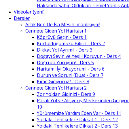
Hakkında Sahip Oldukları Temel Yanlış An
Videolar (yeni)
Dersler
Artık Ben De İsa Mesih İmanlısıyım!
Cennete Giden Yol Haritası 1
Köprüyü Geçin - Ders 1
Kurtulduğumuzu Biliriz - Ders 2
Dikkat Yol Ayrımı! - Ders 3
Doğayı Sevin ve Yeşili Koruyun - Ders 4
Doğruca Yürüyün! - Ders 5
Haritamı İyi Okuyorum! - Ders 6
Durun ve Sorun! (Dua) - Ders 7
Kime Gidiyoruz? - Ders 8
Cennete Giden Yol Haritası 2
Zor Yoldan Gidiniz! - Ders 9
Paralı Yol ve Alışveriş Merkezinden Geçiyor
10
Yürümemize Yardım Eden Var - Ders 11
Yoldaki Tehlikelere Dikkat 1 - Ders 12
Yoldaki Tehlikelere Dikkat 2 - Ders 13