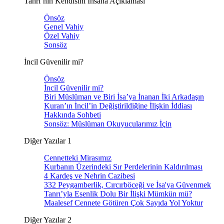
Tanrı’nın Kendisini İnsana Açıklaması
Önsöz
Genel Vahiy
Özel Vahiy
Sonsöz
İncil Güvenilir mi?
Önsöz
İncil Güvenilir mi?
Biri Müslüman ve Biri İsa’ya İnanan İki Arkadaşın
Kuran’ın İncil’in Değiştirildiğine İlişkin İddiası
Hakkında Sohbeti
Sonsöz: Müslüman Okuyucularımız İçin
Diğer Yazılar 1
Cennetteki Mirasımız
Kurbanın Üzerindeki Sır Perdelerinin Kaldırılması
4 Kardeş ve Nehrin Cazibesi
332 Peygamberlik, Cırcırböceği ve İsa'ya Güvenmek
Tanrı’yla Esenlik Dolu Bir İlişki Mümkün mü?
Maalesef Cennete Götüren Çok Sayıda Yol Yoktur
Diğer Yazılar 2