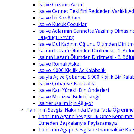
İsa ve Cüzamlı Adam
İsa ve Cennet Teklifini Reddeden Varlıklı 
İsa ve İki Kör Adam
İsa ve Küçük Çocuklar
İsa ve Adlarının Cennette Yazılmış Olması
Duyduğu Sevinç
İsa ve Dul Kadının Oğlunu Ölümden Diriltm
İsa'nın Lazar'ı Ölümden Diriltmesi - 1. Böl
İsa'nın Lazar'ı Ölümden Diriltmesi - 2. Böl
İsa ve Romalı Asker
İsa ve 4.000 Kişilik Aç Kalabalık
İsa'yla Aç ve Çobansız 5.000 Kişilik Bir Kala
İsa ve Çobansız Kalabalık
İsa ve Katı Yürekli Din Önderleri
İsa ve Mucizevi Belirti İsteği
İsa Yeruşalim İçin Ağlıyor
Tanrı’nın Sevgisi Hakkında Daha Fazla Öğrenme
Tanrı'nın Agape Sevgisi: İlk Önce Kendimi
Etmeden Başkalarıyla Paylaşamayız!
Tanrı'nın Agape Sevgisine İnanmak ve Bu 