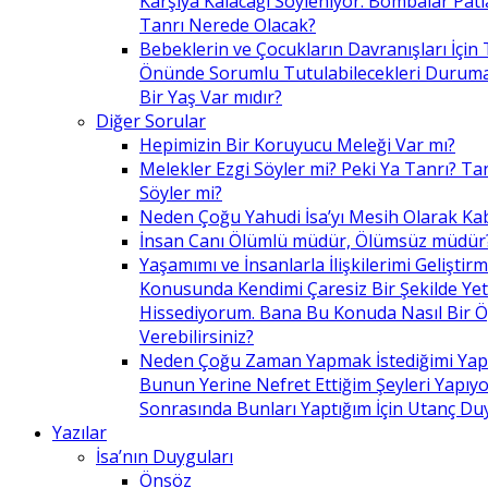
Karşıya Kalacağı Söyleniyor. Bombalar Patl
Tanrı Nerede Olacak?
Bebeklerin ve Çocukların Davranışları İçin 
Önünde Sorumlu Tutulabilecekleri Duruma 
Bir Yaş Var mıdır?
Diğer Sorular
Hepimizin Bir Koruyucu Meleği Var mı?
Melekler Ezgi Söyler mi? Peki Ya Tanrı? Tan
Söyler mi?
Neden Çoğu Yahudi İsa’yı Mesih Olarak Ka
İnsan Canı Ölümlü müdür, Ölümsüz müdür
Yaşamımı ve İnsanlarla İlişkilerimi Geliştir
Konusunda Kendimi Çaresiz Bir Şekilde Yet
Hissediyorum. Bana Bu Konuda Nasıl Bir 
Verebilirsiniz?
Neden Çoğu Zaman Yapmak İstediğimi Ya
Bunun Yerine Nefret Ettiğim Şeyleri Yapıy
Sonrasında Bunları Yaptığım İçin Utanç D
Yazılar
İsa’nın Duyguları
Önsöz