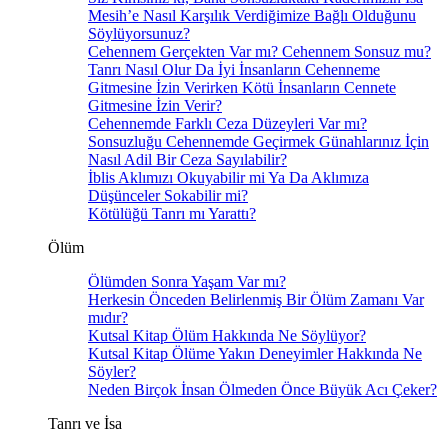
Mesih’e Nasıl Karşılık Verdiğimize Bağlı Olduğunu
Söylüyorsunuz?
Cehennem Gerçekten Var mı? Cehennem Sonsuz mu?
Tanrı Nasıl Olur Da İyi İnsanların Cehenneme
Gitmesine İzin Verirken Kötü İnsanların Cennete
Gitmesine İzin Verir?
Cehennemde Farklı Ceza Düzeyleri Var mı?
Sonsuzluğu Cehennemde Geçirmek Günahlarınız İçin
Nasıl Adil Bir Ceza Sayılabilir?
İblis Aklımızı Okuyabilir mi Ya Da Aklımıza
Düşünceler Sokabilir mi?
Kötülüğü Tanrı mı Yarattı?
Ölüm
Ölümden Sonra Yaşam Var mı?
Herkesin Önceden Belirlenmiş Bir Ölüm Zamanı Var
mıdır?
Kutsal Kitap Ölüm Hakkında Ne Söylüyor?
Kutsal Kitap Ölüme Yakın Deneyimler Hakkında Ne
Söyler?
Neden Birçok İnsan Ölmeden Önce Büyük Acı Çeker?
Tanrı ve İsa