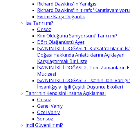
Richard Dawkins'in Yanılgısı
Richard Dawkins'in İtirafı: 'Kanıtlayamıyor
Evrime Karşı Doğacılık
İsa Tanrı mı?
Önsöz
Kim Olduğunu Sanıyorsun? Tanrı mı?
Dört Olağanüstü Ayet
İSA'NIN İKİLİ DOĞASI 1- Kutsal Yazılar’ın İsa’
Doğası Hakkında Anlattıklarını Açıklayan
Karşılaştırmalı Bir Liste
İSA'NIN İKİLİ DOĞASI 2- Tüm Zamanların 
Mucizesi
İSA'NIN İKİLİ DOĞASI 3- İsa’nın İlahi Varlığı
İnsanlığıyla İlgili Çeşitli Düşünce Ekolleri
Tanrı’nın Kendisini İnsana Açıklaması
Önsöz
Genel Vahiy
Özel Vahiy
Sonsöz
İncil Güvenilir mi?