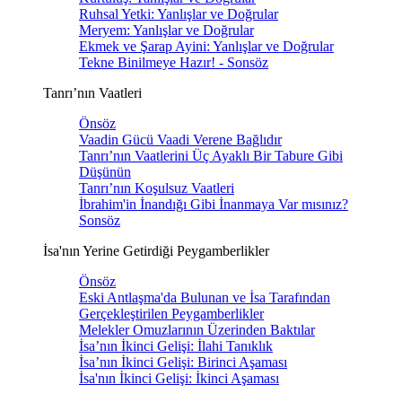
Ruhsal Yetki: Yanlışlar ve Doğrular
Meryem: Yanlışlar ve Doğrular
Ekmek ve Şarap Ayini: Yanlışlar ve Doğrular
Tekne Binilmeye Hazır! - Sonsöz
Tanrı’nın Vaatleri
Önsöz
Vaadin Gücü Vaadi Verene Bağlıdır
Tanrı’nın Vaatlerini Üç Ayaklı Bir Tabure Gibi
Düşünün
Tanrı’nın Koşulsuz Vaatleri
İbrahim'in İnandığı Gibi İnanmaya Var mısınız?
Sonsöz
İsa'nın Yerine Getirdiği Peygamberlikler
Önsöz
Eski Antlaşma'da Bulunan ve İsa Tarafından
Gerçekleştirilen Peygamberlikler
Melekler Omuzlarının Üzerinden Baktılar
İsa’nın İkinci Gelişi: İlahi Tanıklık
İsa’nın İkinci Gelişi: Birinci Aşaması
İsa'nın İkinci Gelişi: İkinci Aşaması