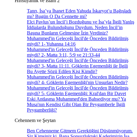
Hıristiyanlık ve İslam 2
Tanrı, İsa’ya İhanet Eden Yahuda İskaryot’u Bağışladı
mı? Bugün O Da Cennette mi?
Elçi Pavlus’un İncil’i Bozduğunu ve İsa’yla İlgili Yanlış
İddialarda Bulunduğunu Duydum. Neden İncil’in
Başına Bunların Gelmesine İzin Verdiniz?
Muhammed'in Geleceği İncil'de Önceden Bildirilmiş
miydi? 1- Yuhanna 14:16
Muhammed'in Geleceği İncil'de Önceden Bildirilmiş
miydi? 2- Matta 3:11, 5:9 ve 21:33-44
Muhammed'in Geleceği İncil'de Önceden Bildirilmiş
miydi? 3- Matta 11:11. Göklerin Egemenliği ile İlgili
Bu Ayette Sözü Edilen Kişi Kimdir?
Muhammed'in Geleceği İncil'de Önceden Bildirilmiş
miydi? 4- Göklerin Egemenliği'nin Unsurları Nedir?
Muhammed'in Geleceği İncil'de Önceden Bildirilmiş
miydi? 5- Göklerin Egemenliği: Kral'dan Bir Davet
Eski Antlaşma Muhammed'den Bahsediyor mu? Ya
Musa'nın Kendisi Gibi Olan Bir Peygamberle İlgili
Peygamberliği?
Cehennem ve Şeytan
Ben Cehenneme Gitmem Gerektiğini Düşünmüyorum.
Siz Kimsiniz ki, Bana Sonsuzluktaki Kaderimizin İsa