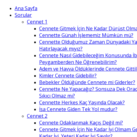
Ana Sayfa
Sorular
Cennet 1
Cennete Gitmek İçin Ne Kadar Dürüst Olma
Cennette Günah İşlememiz Mümkün mü?
Cennette Olduğumuz Zaman Dünyadaki Ya
Hatırlayacak mıyız?
Cennete Nasıl Gidebileceğim Konusunda İ
Peygamberden Ne Öğrenebilirim?
Adem ve Havva Öldüklerinde Cennete Gittil
Kimler Cennete Gidebilir?
Bebekler Öldüğünde Cennete mi Giderler?
Cennette Ne Yapacağız? Sonsuza Dek Ora
Sıkıcı Olmaz mı?
Cennette Herkes Kaç Yaşında Olacak?
İsa Cennete Giden Tek Yol mudur?
Cennet 2
Cennete Odaklanmak Kaçış Değil mi?
Cennete Gitmek İçin Ne Kadar İyi Olmam G
Kadar İyi, Yeteri Kadar İyi Sayılır?