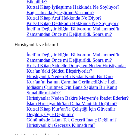
Bilebiliriz?
Kutsal Kitap İyileştirme Hakkında Ne Söylüyor?
Bağışlatmada İyileştirme Var mıdır?
Kutsal Kitap Araf Hakkında Ne Diyor?
Kutsal Kitap Dedikodu Hakkında Ne Söylüyor?
İncil’in Değiştirildiğini Biliyorum. Muhammed’in
Zamanından Önce mi Değiştirildi, Sonra mı?
Hıristiyanlık ve İslam 1
İncil’in Değiştirildiğini Biliyorum. Muhammed’in
Zamanından Önce mi Değiştirildi, Sonra mı?
Kutsal Kitap Şiddetle Doluyken Neden Hıristiyanlar
Kur’an’daki Şiddeti Eleştiriyorlar?
Hıristiyanlık Neden Bu Kadar Kanlı Bir Din?
Kur’an’ın İsa’nın Çarmıha Gerilmediğiyle İlgili
İddiasını Çürütmek İçin Bana Sağlam Bir Kanıt
Sunabilir misiniz?
Hıristiyanlar Neden Bakire Meryem’e İbadet Ederler?
İslam Hıristiyanlık’tan Daha Mantıklı Değil mi?
Kutsal Kitap Kur’an’la Çeliştiği İçin Güvenilir
Değildir, Öyle Değil mi?
Günümüzde İslam Tek Geçerli İnanç Değil mi?
Hıristiyanlık’ı Geçersiz Kılmadı mı?