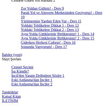
Cennete Giden Yol Haritası 2
Zor Yoldan Gidiniz! - Ders 9
Paralı Yol ve Alışveriş Merkezinden Geçiyoruz! - Ders
10
Yürümemize Yardım Eden Var - Ders 11
Yoldaki Tehlikelere Dikkat 1 - Ders 12
Yoldaki Tehlikelere Dikkat 2 - Ders 13
Aynı Yolda Gittiklerinle Birliktesiniz! 1 - Ders 14
Aynı Yolda Gittiklerinle Birliktesiniz! 2 - Ders 15
Giderken Herkesi Çağırın! - Ders 16
Sonunda Varıyorum! - Ders 17
İlahiler (yeni)
Slayt Şovları
Cennet Seçimi
İsa Kimdir?
İncil'den Yaşam Değiştiren Sözler 1
Eski Antlaşma'dan İnciler 1
Eski Antlaşma'dan İnciler 2
Tanıklıklar
Kutsal Kitap
İLETİŞİM