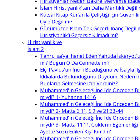
Hıristiyanlar Neden Bakire Meryem’e İbade
İslam Hıristiyanlık’tan Daha Mantıklı Değil 
Kutsal Kitap Kur’an’la Çeliştiği İçin Güvenilir
Öyle Değil mi?
Günümüzde İslam Tek Geçerli İnanç Değil 
Hıristiyanlık’ı Geçersiz Kılmadı mı?
Hıristiyanlık ve
İslam 2
Tanrı, İsa’ya İhanet Eden Yahuda İskaryot’u
mı? Bugün O Da Cennette mi?
Elçi Pavlus’un İncil’i Bozduğunu ve İsa’yla İlg
İddialarda Bulunduğunu Duydum. Neden İnc
Bunların Gelmesine İzin Verdiniz?
Muhammed'in Geleceği İncil'de Önceden Bil
miydi? 1- Yuhanna 14:16
Muhammed'in Geleceği İncil'de Önceden Bil
miydi? 2- Matta 3:11, 5:9 ve 21:33-44
Muhammed'in Geleceği İncil'de Önceden Bil
miydi? 3- Matta 11:11. Göklerin Egemenliği il
Ayette Sözü Edilen Kişi Kimdir?
Muhammed'in Geleceği İncil'de Önceden Bil