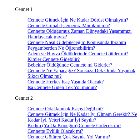
Cennet 1
Cennete Gitmek İçin Ne Kadar Dürüst Olmalıyım?
Cennette Günah İşlememiz Mümkün mü?
Cennette Olduğumuz Zaman Dünyadaki Yaşamımızı
Hatırlayacak mıyız?
Cennete Nasıl Gidebileceğim Konusunda İbrahim
Peygamberden Ne Öğrenebilirim?
Adem ve Havva Öldüklerinde Cennete Gittiler mi?
Kimler Cennete Gidebilir?
Bebekler Öldüğünde Cennete mi Giderler?
Cennette Ne Yapacağız? Sonsuza Dek Orada Yaşamak
Sıkıcı Olmaz mı?
Cennette Herkes Kaç Yaşında Olacak?
İsa Cennete Giden Tek Yol mudur?
Cennet 2
Cennete Odaklanmak Kaçış Değil mi?
Cennete Gitmek İçin Ne Kadar İyi Olmam Gerekir? Ne
Kadar İyi, Yeteri Kadar İyi Sayılır?
Kedim (Ya Da Köpeğim) Cennete Gidecek mi?
Cennette Evlilik Olacak mı?
Cennete Götüren Çok Sayıda Yol Var mı?