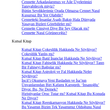
Cennette Arkadaşlarımızı ve Aile Üyelerimizi
Tanıyabilecek miyiz?
Bütün Sevdiklerimiz Orada Olmazsa Cennet Nasıl
Kusursuz Bir Yer Olabilir?
Cennetteki İnsanlar Aşağı Bakıp Hala Dünyada
Yaşayan Bizleri Görebilirler mi?
Cennette Cinsiyet Diye Bir Şey Olacak mı?
Cennette Nasıl Görüneceğiz?
Kutsal Kitap
Kutsal Kitap Çokeşlilik Hakkında Ne Söylüyor?
Çokeşlilik Yanlış mı?
Kutsal Kitap Batıl İnançlar Hakkında Ne Söylüyor?
Kutsal Kitap Fahişelik Hakkında Ne Söylüyor? Tanrı
Bir Fahişeyi Bağışlar mı?
Kutsal Kitap Astroloji ve Fal Hakkında Neler
Söylüyor?
İncil’i Okumaya Yeni Başladım ve İsa’nın
Ünvanlarından Biri Kafamı Karıştırdı. ‘İnsanoğlu’
Diyor. Bu, Ne Demek?
Hıristiyanlar Oruç Tutar mı? Kutsal Kitap Bu Konuda
Ne Diyor?
Kutsal Kitap Reenkarnasyon Hakkında Ne Söylüyor?
Bu Yaşamın Bizim Tek Yaşamımız Olduğunu Nasıl