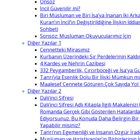
Önsöz
İncil Güvenilir mi?
Biri Müslüman ve Biri İsa’ya İnanan İki Ark
Kuran’ın İncil’in Değiştirildiğine İlişkin İdd
Sohbeti
Sonsöz: Müslüman Okuyucularımız İçin
Diğer Yazılar 1
Cennetteki Mirasımız
Kurbanın Üzerindeki Sır Perdelerinin Kaldı
4 Kardeş ve Nehrin Cazibesi
332 Peygamberlik, Cırcırböceği ve İsa'ya 
Tanrı’yla Esenlik Dolu Bir İlişki Mümkün m
Maalesef Cennete Götüren Çok Sayıda Yol
Diğer Yazılar 2
DaVinci Şifresi
DaVinci Şifresi Adlı Kitapla İlgili Makaleni
Romanda Gerçek Gibi Gösterilen Hatalard
Ediyorsunuz. Bu Konuda Daha Belirgin Bir
Yapabilir misiniz?
Tanrı’nın Egemenliği ve İnsanın Özgür İrad
Müslüman ve Hıristiyanlar’ın Birbirlerinin İ