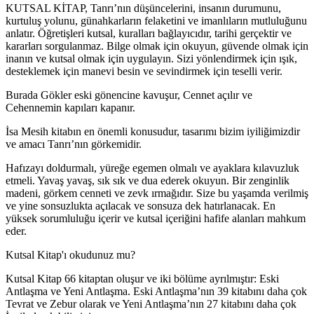
KUTSAL KİTAP, Tanrı’nın düşüncelerini, insanın durumunu,
kurtuluş yolunu, günahkarların felaketini ve imanlıların mutluluğunu
anlatır. Öğretişleri kutsal, kuralları bağlayıcıdır, tarihi gerçektir ve
kararları sorgulanmaz. Bilge olmak için okuyun, güvende olmak için
inanın ve kutsal olmak için uygulayın. Sizi yönlendirmek için ışık,
desteklemek için manevi besin ve sevindirmek için teselli verir.
Burada Gökler eski gönencine kavuşur, Cennet açılır ve
Cehennemin kapıları kapanır.
İsa Mesih kitabın en önemli konusudur, tasarımı bizim iyiliğimizdir
ve amacı Tanrı’nın görkemidir.
Hafızayı doldurmalı, yüreğe egemen olmalı ve ayaklara kılavuzluk
etmeli. Yavaş yavaş, sık sık ve dua ederek okuyun. Bir zenginlik
madeni, görkem cenneti ve zevk ırmağıdır. Size bu yaşamda verilmiş
ve yine sonsuzlukta açılacak ve sonsuza dek hatırlanacak. En
yüksek sorumluluğu içerir ve kutsal içeriğini hafife alanları mahkum
eder.
Kutsal Kitap'ı okudunuz mu?
Kutsal Kitap 66 kitaptan oluşur ve iki bölüme ayrılmıştır: Eski
Antlaşma ve Yeni Antlaşma. Eski Antlaşma’nın 39 kitabını daha çok
Tevrat ve Zebur olarak ve Yeni Antlaşma’nın 27 kitabını daha çok