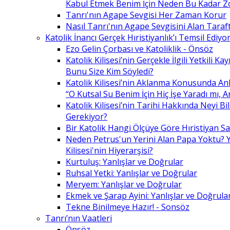
Kabul Etmek Benim İçin Neden Bu Kadar Z
Tanrı'nın Agape Sevgisi Her Zaman Korur
Nasıl Tanrı'nın Agape Sevgisini Alan Taraft
Katolik İnancı Gerçek Hıristiyanlık’ı Temsil Ediyo
Ezo Gelin Çorbası ve Katoliklik - Önsöz
Katolik Kilisesi’nin Gerçekle İlgili Yetkili K
Bunu Size Kim Söyledi?
Katolik Kilisesi’nin Aklanma Konusunda Anl
“O Kutsal Su Benim İçin Hiç İşe Yaradı mı, 
Katolik Kilisesi’nin Tarihi Hakkında Neyi B
Gerekiyor?
Bir Katolik Hangi Ölçüye Göre Hıristiyan Say
Neden Petrus'un Yerini Alan Papa Yoktu? Y
Kilisesi'nin Hiyerarşisi?
Kurtuluş: Yanlışlar ve Doğrular
Ruhsal Yetki: Yanlışlar ve Doğrular
Meryem: Yanlışlar ve Doğrular
Ekmek ve Şarap Ayini: Yanlışlar ve Doğrula
Tekne Binilmeye Hazır! - Sonsöz
Tanrı’nın Vaatleri
Önsöz