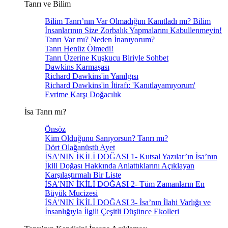
Tanrı ve Bilim
Bilim Tanrı’nın Var Olmadığını Kanıtladı mı? Bilim
İnsanlarının Size Zorbalık Yapmalarını Kabullenmeyin!
Tanrı Var mı? Neden İnanıyorum?
Tanrı Henüz Ölmedi!
Tanrı Üzerine Kuşkucu Biriyle Sohbet
Dawkins Karmaşası
Richard Dawkins'in Yanılgısı
Richard Dawkins'in İtirafı: 'Kanıtlayamıyorum'
Evrime Karşı Doğacılık
İsa Tanrı mı?
Önsöz
Kim Olduğunu Sanıyorsun? Tanrı mı?
Dört Olağanüstü Ayet
İSA'NIN İKİLİ DOĞASI 1- Kutsal Yazılar’ın İsa’nın
İkili Doğası Hakkında Anlattıklarını Açıklayan
Karşılaştırmalı Bir Liste
İSA'NIN İKİLİ DOĞASI 2- Tüm Zamanların En
Büyük Mucizesi
İSA'NIN İKİLİ DOĞASI 3- İsa’nın İlahi Varlığı ve
İnsanlığıyla İlgili Çeşitli Düşünce Ekolleri