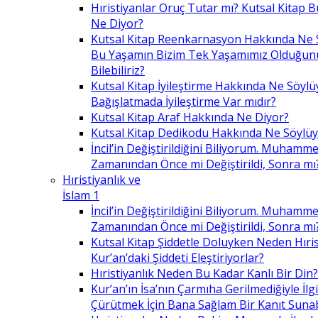
Hıristiyanlar Oruç Tutar mı? Kutsal Kitap
Ne Diyor?
Kutsal Kitap Reenkarnasyon Hakkında Ne 
Bu Yaşamın Bizim Tek Yaşamımız Olduğunu
Bilebiliriz?
Kutsal Kitap İyileştirme Hakkında Ne Söylü
Bağışlatmada İyileştirme Var mıdır?
Kutsal Kitap Araf Hakkında Ne Diyor?
Kutsal Kitap Dedikodu Hakkında Ne Söylüy
İncil’in Değiştirildiğini Biliyorum. Muhamme
Zamanından Önce mi Değiştirildi, Sonra mı
Hıristiyanlık ve
İslam 1
İncil’in Değiştirildiğini Biliyorum. Muhamme
Zamanından Önce mi Değiştirildi, Sonra mı
Kutsal Kitap Şiddetle Doluyken Neden Hıris
Kur’an’daki Şiddeti Eleştiriyorlar?
Hıristiyanlık Neden Bu Kadar Kanlı Bir Din?
Kur’an’ın İsa’nın Çarmıha Gerilmediğiyle İlgil
Çürütmek İçin Bana Sağlam Bir Kanıt Sunabi