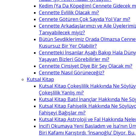
Kedim (Ya Da Köpeğim) Cennete Gidecek m
Cennette Evlilik Olacak mı?
Cennete Götüren Çok Sayıda Yol Var mı?
Cennette Arkadaşlarımızı ve Aile Üyelerimiz
Tanıyabilecek miyiz?
Bütün Sevdiklerimiz Orada Olmazsa Cennet
Kusursuz Bir Yer Olabilir?
Cennetteki İnsanlar Aşağı Bakıp Hala Dün
Yaşayan Bizleri Görebilirler mi?
Cennette Cinsiyet Diye Bir Şey Olacak mı?
Cennette Nasıl Görüneceğiz?
Kutsal Kitap
Kutsal Kitap Çokeşlilik Hakkında Ne Söylü
Çokeşlilik Yanlış mı?
Kutsal Kitap Batıl İnançlar Hakkında Ne Sö
Kutsal Kitap Fahişelik Hakkında Ne Söylüyo
Fahişeyi Bağışlar mı?
Kutsal Kitap Astroloji ve Fal Hakkında Nele
İncil’i Okumaya Yeni Başladım ve İsa’nın Ü
Biri Kafamı Karıştırdı. ‘İnsanoğlu’ Diyor. 