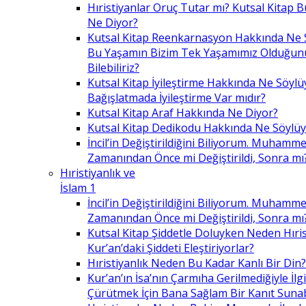
Hıristiyanlar Oruç Tutar mı? Kutsal Kitap
Ne Diyor?
Kutsal Kitap Reenkarnasyon Hakkında Ne 
Bu Yaşamın Bizim Tek Yaşamımız Olduğunu
Bilebiliriz?
Kutsal Kitap İyileştirme Hakkında Ne Söylü
Bağışlatmada İyileştirme Var mıdır?
Kutsal Kitap Araf Hakkında Ne Diyor?
Kutsal Kitap Dedikodu Hakkında Ne Söylüy
İncil’in Değiştirildiğini Biliyorum. Muhamme
Zamanından Önce mi Değiştirildi, Sonra mı
Hıristiyanlık ve
İslam 1
İncil’in Değiştirildiğini Biliyorum. Muhamme
Zamanından Önce mi Değiştirildi, Sonra mı
Kutsal Kitap Şiddetle Doluyken Neden Hıris
Kur’an’daki Şiddeti Eleştiriyorlar?
Hıristiyanlık Neden Bu Kadar Kanlı Bir Din?
Kur’an’ın İsa’nın Çarmıha Gerilmediğiyle İlgil
Çürütmek İçin Bana Sağlam Bir Kanıt Sunabi