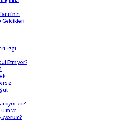
adığında
Tanrı’nın
Geldikleri
rı Ezgi
bul Etmiyor?
?
mek
ersiz
Öğüt
pamıyorum?
orum ve
uyuyorum?