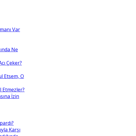
amanı Var
kında Ne
cı Çeker?
ul Etsem, O
l Etmezler?
sına İzin
pardı?
ıyla Karşı