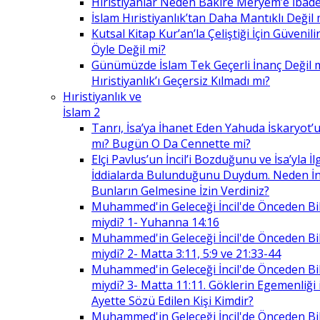
Hıristiyanlar Neden Bakire Meryem’e İbade
İslam Hıristiyanlık’tan Daha Mantıklı Değil 
Kutsal Kitap Kur’an’la Çeliştiği İçin Güvenilir
Öyle Değil mi?
Günümüzde İslam Tek Geçerli İnanç Değil 
Hıristiyanlık’ı Geçersiz Kılmadı mı?
Hıristiyanlık ve
İslam 2
Tanrı, İsa’ya İhanet Eden Yahuda İskaryot’u
mı? Bugün O Da Cennette mi?
Elçi Pavlus’un İncil’i Bozduğunu ve İsa’yla İlg
İddialarda Bulunduğunu Duydum. Neden İnc
Bunların Gelmesine İzin Verdiniz?
Muhammed'in Geleceği İncil'de Önceden Bil
miydi? 1- Yuhanna 14:16
Muhammed'in Geleceği İncil'de Önceden Bil
miydi? 2- Matta 3:11, 5:9 ve 21:33-44
Muhammed'in Geleceği İncil'de Önceden Bil
miydi? 3- Matta 11:11. Göklerin Egemenliği il
Ayette Sözü Edilen Kişi Kimdir?
Muhammed'in Geleceği İncil'de Önceden Bil