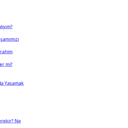
lıyım?
şamımızı
brahim
er mi?
da Yaşamak
erekir? Ne