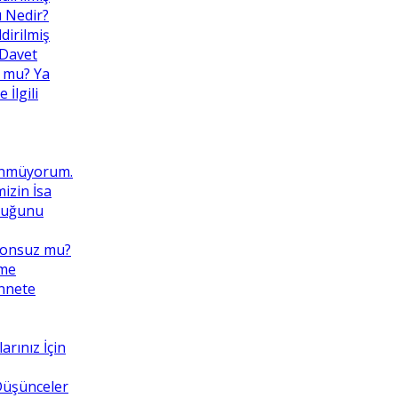
ı Nedir?
dirilmiş
 Davet
 mu? Ya
İlgili
ünmüyorum.
izin İsa
lduğunu
Sonsuz mu?
eme
ennete
rınız İçin
 Düşünceler