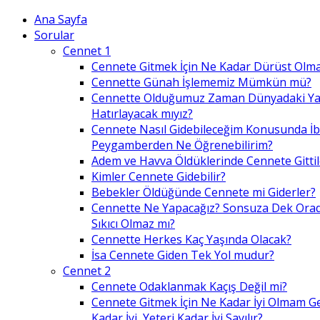
Ana Sayfa
Sorular
Cennet 1
Cennete Gitmek İçin Ne Kadar Dürüst Olma
Cennette Günah İşlememiz Mümkün mü?
Cennette Olduğumuz Zaman Dünyadaki Ya
Hatırlayacak mıyız?
Cennete Nasıl Gidebileceğim Konusunda İ
Peygamberden Ne Öğrenebilirim?
Adem ve Havva Öldüklerinde Cennete Gittil
Kimler Cennete Gidebilir?
Bebekler Öldüğünde Cennete mi Giderler?
Cennette Ne Yapacağız? Sonsuza Dek Ora
Sıkıcı Olmaz mı?
Cennette Herkes Kaç Yaşında Olacak?
İsa Cennete Giden Tek Yol mudur?
Cennet 2
Cennete Odaklanmak Kaçış Değil mi?
Cennete Gitmek İçin Ne Kadar İyi Olmam G
Kadar İyi, Yeteri Kadar İyi Sayılır?