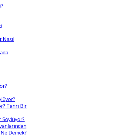
i?
i
 Nasıl
yada
yor?
ylüyor?
r? Tanrı Bir
r Söylüyor?
nvanlarından
Bu, Ne Demek?