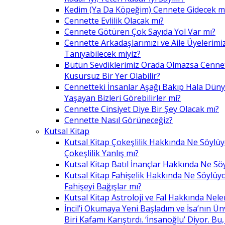
Kedim (Ya Da Köpeğim) Cennete Gidecek m
Cennette Evlilik Olacak mı?
Cennete Götüren Çok Sayıda Yol Var mı?
Cennette Arkadaşlarımızı ve Aile Üyelerimiz
Tanıyabilecek miyiz?
Bütün Sevdiklerimiz Orada Olmazsa Cennet
Kusursuz Bir Yer Olabilir?
Cennetteki İnsanlar Aşağı Bakıp Hala Dün
Yaşayan Bizleri Görebilirler mi?
Cennette Cinsiyet Diye Bir Şey Olacak mı?
Cennette Nasıl Görüneceğiz?
Kutsal Kitap
Kutsal Kitap Çokeşlilik Hakkında Ne Söylü
Çokeşlilik Yanlış mı?
Kutsal Kitap Batıl İnançlar Hakkında Ne Sö
Kutsal Kitap Fahişelik Hakkında Ne Söylüyo
Fahişeyi Bağışlar mı?
Kutsal Kitap Astroloji ve Fal Hakkında Nele
İncil’i Okumaya Yeni Başladım ve İsa’nın Ü
Biri Kafamı Karıştırdı. ‘İnsanoğlu’ Diyor. 