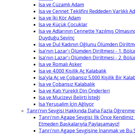
İsa ve Cüzamlı Adam
İsa ve Cennet Teklifini Reddeden Varlıklı 
İsa ve İki Kör Adam
İsa ve Küçük Çocuklar
İsa ve Adlarının Cennette Yazılmış Olması
Duyduğu Sevinç
İsa ve Dul Kadının Oğlunu Ölümden Diriltm
İsa'nın Lazar'ı Ölümden Diriltmesi - 1. Böl
İsa'nın Lazar'ı Ölümden Diriltmesi - 2. Böl
İsa ve Romalı Asker
İsa ve 4.000 Kişilik Aç Kalabalık
İsa'yla Aç ve Çobansız 5.000 Kişilik Bir Kala
İsa ve Çobansız Kalabalık
İsa ve Katı Yürekli Din Önderleri
İsa ve Mucizevi Belirti İsteği
İsa Yeruşalim İçin Ağlıyor
Tanrı’nın Sevgisi Hakkında Daha Fazla Öğrenme
Tanrı'nın Agape Sevgisi: İlk Önce Kendimi
Etmeden Başkalarıyla Paylaşamayız!
Tanrı'nın Agape Sevgisine İnanmak ve Bu 