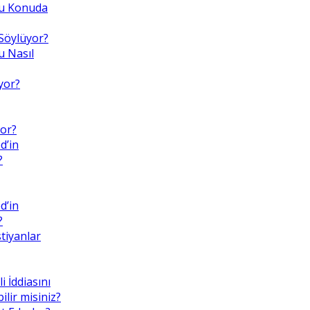
 Bu Konuda
Söylüyor?
 Nasıl
yor?
or?
d’in
?
d’in
?
tiyanlar
i İddiasını
lir misiniz?