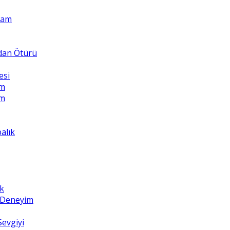
Adam
ndan Ötürü
esi
üm
üm
balık
k
z Deneyim
Sevgiyi