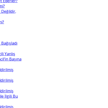
t Ederler?
mi?
 Değildir,
mi?
 Bağışladı
ili Yanlış
il’in Başına
dirilmiş
dirilmiş
dirilmiş
e İlgili Bu
dirilmiş