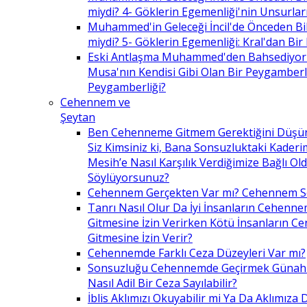
miydi? 4- Göklerin Egemenliği'nin Unsurlar
Muhammed'in Geleceği İncil'de Önceden Bil
miydi? 5- Göklerin Egemenliği: Kral'dan Bir
Eski Antlaşma Muhammed'den Bahsediyor
Musa'nın Kendisi Gibi Olan Bir Peygamberle 
Peygamberliği?
Cehennem ve
Şeytan
Ben Cehenneme Gitmem Gerektiğini Düş
Siz Kimsiniz ki, Bana Sonsuzluktaki Kaderim
Mesih’e Nasıl Karşılık Verdiğimize Bağlı O
Söylüyorsunuz?
Cehennem Gerçekten Var mı? Cehennem 
Tanrı Nasıl Olur Da İyi İnsanların Cehenn
Gitmesine İzin Verirken Kötü İnsanların C
Gitmesine İzin Verir?
Cehennemde Farklı Ceza Düzeyleri Var mı?
Sonsuzluğu Cehennemde Geçirmek Günahla
Nasıl Adil Bir Ceza Sayılabilir?
İblis Aklımızı Okuyabilir mi Ya Da Aklımıza