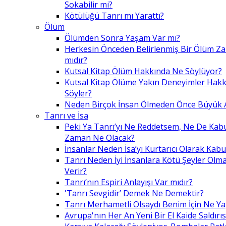
Sokabilir mi?
Kötülüğü Tanrı mı Yarattı?
Ölüm
Ölümden Sonra Yaşam Var mı?
Herkesin Önceden Belirlenmiş Bir Ölüm Z
mıdır?
Kutsal Kitap Ölüm Hakkında Ne Söylüyor?
Kutsal Kitap Ölüme Yakın Deneyimler Hak
Söyler?
Neden Birçok İnsan Ölmeden Önce Büyük A
Tanrı ve İsa
Peki Ya Tanrı’yı Ne Reddetsem, Ne De Kab
Zaman Ne Olacak?
İnsanlar Neden İsa’yı Kurtarıcı Olarak Kabu
Tanrı Neden İyi İnsanlara Kötü Şeyler Olma
Verir?
Tanrı’nın Espiri Anlayışı Var mıdır?
'Tanrı Sevgidir’ Demek Ne Demektir?
Tanrı Merhametli Olsaydı Benim İçin Ne Ya
Avrupa'nın Her An Yeni Bir El Kaide Saldırıs