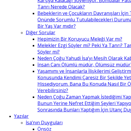
Karşıya Kalacağı Söyleniyor. Bombalar Patl
Tanrı Nerede Olacak?
Bebeklerin ve Çocukların Davranışları İçin 
Önünde Sorumlu Tutulabilecekleri Duruma 
Bir Yaş Var mıdır?
Diğer Sorular
Hepimizin Bir Koruyucu Meleği Var mı?
Melekler Ezgi Söyler mi? Peki Ya Tanrı? Tan
Söyler mi?
Neden Çoğu Yahudi İsa’yı Mesih Olarak Ka
İnsan Canı Ölümlü müdür, Ölümsüz müdür
Yaşamımı ve İnsanlarla İlişkilerimi Geliştir
Konusunda Kendimi Çaresiz Bir Şekilde Yet
Hissediyorum. Bana Bu Konuda Nasıl Bir 
Verebilirsiniz?
Neden Çoğu Zaman Yapmak İstediğimi Ya
Bunun Yerine Nefret Ettiğim Şeyleri Yapıy
Sonrasında Bunları Yaptığım İçin Utanç D
Yazılar
İsa’nın Duyguları
Önsöz